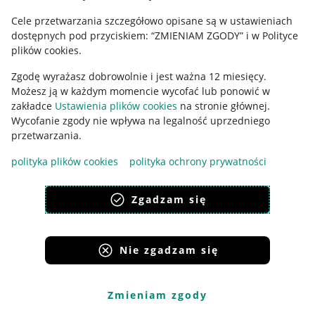
Cele przetwarzania szczegółowo opisane są w ustawieniach
Udostępnianie lokalizacji
dostępnych pod przyciskiem: “ZMIENIAM ZGODY” i w Polityce
Informacje dla Aktu o Usługach Cyfrowych
plików cookies.
Zgodę wyrażasz dobrowolnie i jest ważna 12 miesięcy.
Pobierz aplikację
Możesz ją w każdym momencie wycofać lub ponowić w
zakładce
Ustawienia plików cookies
na stronie głównej.
Wycofanie zgody nie wpływa na legalność uprzedniego
przetwarzania.
polityka plików cookies
polityka ochrony prywatności
Zgadzam się
Nie zgadzam się
Korzystanie z serwisu oznacza akceptację
regulaminu
.
Zmieniam zgody