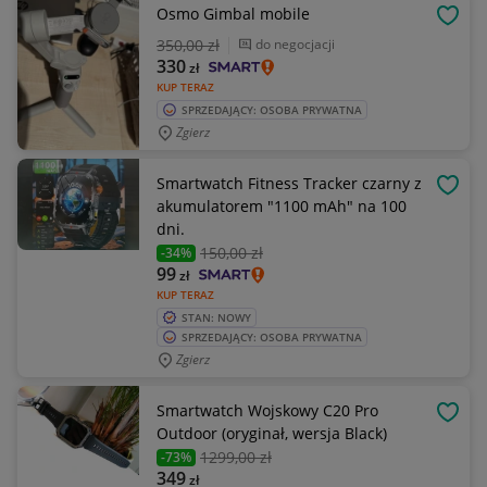
Osmo Gimbal mobile
OBSE
350
,00 zł
do negocjacji
330
zł
KUP TERAZ
SPRZEDAJĄCY: OSOBA PRYWATNA
Zgierz
Smartwatch Fitness Tracker czarny z
OBSE
akumulatorem "1100 mAh" na 100
dni.
150
,00 zł
-34%
99
zł
KUP TERAZ
STAN: NOWY
SPRZEDAJĄCY: OSOBA PRYWATNA
Zgierz
Smartwatch Wojskowy C20 Pro
OBSE
Outdoor (oryginał, wersja Black)
1299
,00 zł
-73%
349
zł