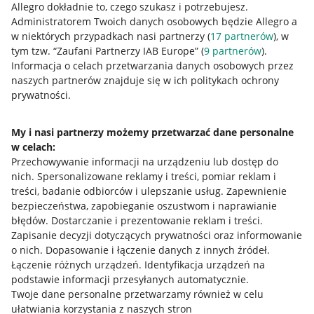
Allegro dokładnie to, czego szukasz i potrzebujesz.
Administratorem Twoich danych osobowych będzie Allegro a
w niektórych przypadkach nasi partnerzy (
17
partnerów
), w
tym tzw. “Zaufani Partnerzy IAB Europe” (
9
partnerów
).
Przydatne informacje
Informacja o celach przetwarzania danych osobowych przez
naszych partnerów znajduje się w ich politykach ochrony
prywatności.
Jak to działa
Napisz do nas
My i nasi partnerzy możemy przetwarzać dane personalne
w celach:
Allegro Gadane dla sprzedających
Przechowywanie informacji na urządzeniu lub dostęp do
Allegro Gadane dla kupujących
nich
.
Spersonalizowane reklamy i treści, pomiar reklam i
treści, badanie odbiorców i ulepszanie usług
.
Zapewnienie
Mapa miejscowości
bezpieczeństwa, zapobieganie oszustwom i naprawianie
błędów
.
Dostarczanie i prezentowanie reklam i treści
.
Informacje prawne
Zapisanie decyzji dotyczących prywatności oraz informowanie
o nich
.
Dopasowanie i łączenie danych z innych źródeł
.
Regulamin
Łączenie różnych urządzeń
.
Identyfikacja urządzeń na
podstawie informacji przesyłanych automatycznie
.
Polityka plików "cookies"
Twoje dane personalne przetwarzamy również w celu
ułatwiania korzystania z naszych stron
Ustawienia plików "cookies"