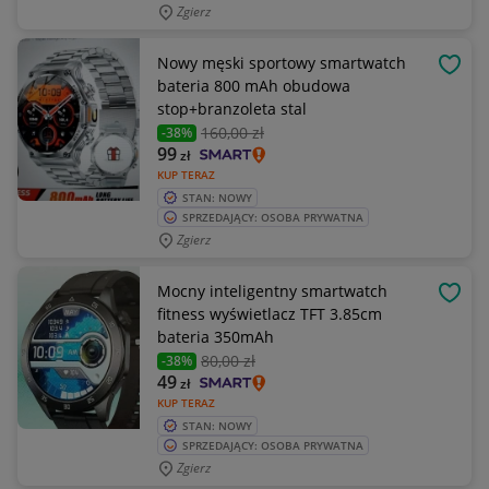
Zgierz
Nowy męski sportowy smartwatch
OBSE
bateria 800 mAh obudowa
stop+branzoleta stal
160
,00 zł
-38%
99
zł
KUP TERAZ
STAN: NOWY
SPRZEDAJĄCY: OSOBA PRYWATNA
Zgierz
Mocny inteligentny smartwatch
OBSE
fitness wyświetlacz TFT 3.85cm
bateria 350mAh
80
,00 zł
-38%
49
zł
KUP TERAZ
STAN: NOWY
SPRZEDAJĄCY: OSOBA PRYWATNA
Zgierz