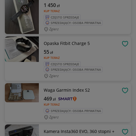
1 450
zł
KUP TERAZ
CZĘSTO SPRZEDAJE
SPRZEDAJĄCY: OSOBA PRYWATNA
Zgierz
Opaska Fitbit Charge 5
OBSE
55
zł
KUP TERAZ
CZĘSTO SPRZEDAJE
SPRZEDAJĄCY: OSOBA PRYWATNA
Zgierz
Waga Garmin Index S2
OBSE
469
zł
KUP TERAZ
SPRZEDAJĄCY: OSOBA PRYWATNA
Zgierz
Kamera Insta360 EVO, 360 stopni +
OBSE