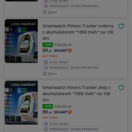
STAN: NOWY
SPRZEDAJĄCY: OSOBA PRYWATNA
Zgierz
Smartwatch Fitness Tracker srebrny
OBSE
z akumulatorem "1000 mAh" na 100
dni.
150
,00 zł
-34%
99
zł
KUP TERAZ
STAN: NOWY
SPRZEDAJĄCY: OSOBA PRYWATNA
Zgierz
Smartwatch Fitness Tracker złoty z
OBSE
akumulatorem "1000 mAh" na 100
dni.
150
,00 zł
-34%
99
zł
KUP TERAZ
STAN: NOWY
SPRZEDAJĄCY: OSOBA PRYWATNA