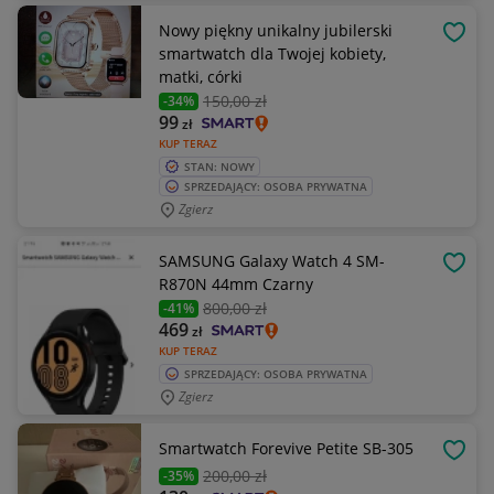
Nowy piękny unikalny jubilerski
OBSE
smartwatch dla Twojej kobiety,
matki, córki
150
,00 zł
-34%
99
zł
KUP TERAZ
STAN: NOWY
SPRZEDAJĄCY: OSOBA PRYWATNA
Zgierz
SAMSUNG Galaxy Watch 4 SM-
OBSE
R870N 44mm Czarny
800
,00 zł
-41%
469
zł
KUP TERAZ
SPRZEDAJĄCY: OSOBA PRYWATNA
Zgierz
Smartwatch Forevive Petite SB-305
OBSE
200
,00 zł
-35%