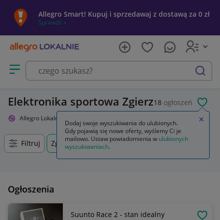
Allegro Smart! Kupuj i sprzedawaj z dostawą za 0 zł
Sprawdź »
Otwórz menu z kategoriami
szukaj
Elektronika sportowa Zgierz
18
ogłoszeń
POL
Allegro Lokalnie
Sport i turystyka
Elektronika sportowa
Zamkn
Dodaj swoje wyszukiwania do ulubionych.
Gdy pojawią się nowe oferty, wyślemy Ci je
mailowo. Ustaw powiadomienia w
ulubionych
Filtruj
Zgierz, Łódzkie, +0 km
wyszukiwaniach
.
Ogłoszenia
Suunto Race 2 - stan idealny
OBSE