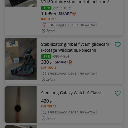
VR180, dobry stan, unikat, polecam!
2099
,00 zł
-19%
1 699
zł
KUP TERAZ
SPRZEDAJĄCY: OSOBA PRYWATNA
Zgierz
Stabilizator gimbal flycam glidecam -
OBSE
iFootage Wildcat III, Polecam!
399
,00 zł
-17%
330
zł
KUP TERAZ
SPRZEDAJĄCY: OSOBA PRYWATNA
Zgierz
Samsung Galaxy Watch 6 Classic
OBSE
420
zł
KUP TERAZ
SPRZEDAJĄCY: OSOBA PRYWATNA
Zgierz