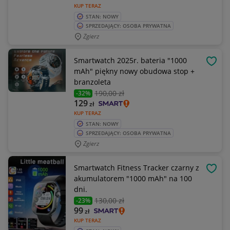
KUP TERAZ
STAN: NOWY
SPRZEDAJĄCY: OSOBA PRYWATNA
Zgierz
Smartwatch 2025r. bateria "1000
OBSE
mAh" piękny nowy obudowa stop +
branzoleta
190
,00 zł
-32%
129
zł
KUP TERAZ
STAN: NOWY
SPRZEDAJĄCY: OSOBA PRYWATNA
Zgierz
Smartwatch Fitness Tracker czarny z
OBSE
akumulatorem "1000 mAh" na 100
dni.
130
,00 zł
-23%
99
zł
KUP TERAZ