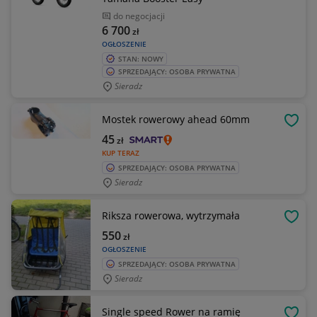
do negocjacji
6 700
zł
OGŁOSZENIE
STAN: NOWY
SPRZEDAJĄCY: OSOBA PRYWATNA
Sieradz
Mostek rowerowy ahead 60mm
OBSE
45
zł
KUP TERAZ
SPRZEDAJĄCY: OSOBA PRYWATNA
Sieradz
Riksza rowerowa, wytrzymała
OBSE
550
zł
OGŁOSZENIE
SPRZEDAJĄCY: OSOBA PRYWATNA
Sieradz
Single speed Rower na ramię