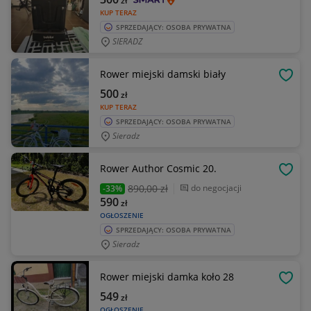
zł
KUP TERAZ
SPRZEDAJĄCY: OSOBA PRYWATNA
SIERADZ
Rower miejski damski biały
OBSE
500
zł
KUP TERAZ
SPRZEDAJĄCY: OSOBA PRYWATNA
Sieradz
Rower Author Cosmic 20.
OBSE
890
,00 zł
do negocjacji
-33%
590
zł
OGŁOSZENIE
SPRZEDAJĄCY: OSOBA PRYWATNA
Sieradz
Rower miejski damka koło 28
OBSE
549
zł
OGŁOSZENIE