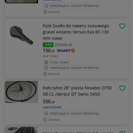
SPRZEDAJĄCY: OSOBA PRYWATNA
Sieradz
Fizik Siodło do roweru szosowego
OBSE
gravel Antares Versus Evo R5 139
mm nowe
270
,00 zł
-44%
150
zł
KUP TERAZ
STAN: NOWY
SPRZEDAJĄCY: OSOBA PRYWATNA
Sieradz
Koło tylne 28" piasta Novatec D792
OBSE
SB-CL /obręcz DT Swiss 545D
550
zł
OGŁOSZENIE
SPRZEDAJĄCY: OSOBA PRYWATNA
Sieradz