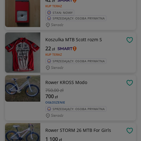
42
zł
KUP TERAZ
STAN: NOWY
SPRZEDAJĄCY: OSOBA PRYWATNA
Sieradz
Koszulka MTB Scott rozm S
OBSE
22
zł
KUP TERAZ
SPRZEDAJĄCY: OSOBA PRYWATNA
Sieradz
Rower KROSS Modo
OBSE
750
,00 zł
700
zł
OGŁOSZENIE
SPRZEDAJĄCY: OSOBA PRYWATNA
Sieradz
Rower STORM 26 MTB For Girls
OBSE
1 100
zł