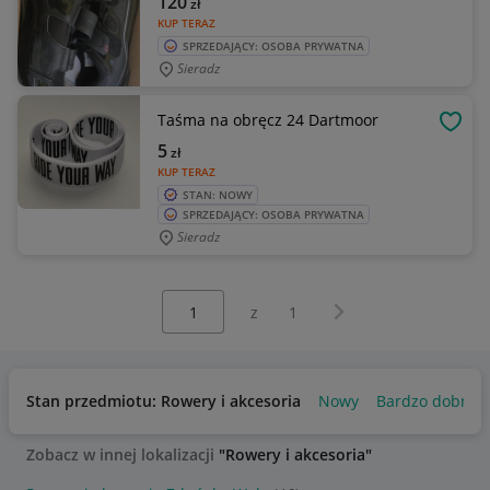
120
zł
KUP TERAZ
SPRZEDAJĄCY: OSOBA PRYWATNA
Sieradz
Taśma na obręcz 24 Dartmoor
OBSE
5
zł
KUP TERAZ
STAN: NOWY
SPRZEDAJĄCY: OSOBA PRYWATNA
Sieradz
Wybierz stronę:
Następna strona
z
1
Stan przedmiotu: Rowery i akcesoria
Nowy
Bardzo dobry
Zobacz w innej lokalizacji
"Rowery i akcesoria"