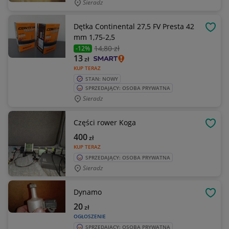
Sieradz
Dętka Continental 27,5 FV Presta 42
OBSE
mm 1,75-2,5
14
,80 zł
-12%
13
zł
KUP TERAZ
STAN: NOWY
SPRZEDAJĄCY: OSOBA PRYWATNA
Sieradz
Części rower Koga
OBSE
400
zł
KUP TERAZ
SPRZEDAJĄCY: OSOBA PRYWATNA
Sieradz
Dynamo
OBSE
20
zł
OGŁOSZENIE
SPRZEDAJĄCY: OSOBA PRYWATNA