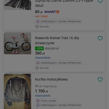
Szprychy czarne 226mm 2,3 + nyple
OBSE
36szt
80
zł
KUP TERAZ
SPRZEDAJĄCY: OSOBA PRYWATNA
Sieradz
Rowerek Romet Tola 16 dla
OBSE
dziewczynki
450
,00 zł
-20%
360
zł
OGŁOSZENIE
SPRZEDAJĄCY: OSOBA PRYWATNA
Sieradz
Kurtka motocyklowa
OBSE
do negocjacji
1 700
zł
OGŁOSZENIE
STAN: NOWY
SPRZEDAJĄCY: OSOBA PRYWATNA