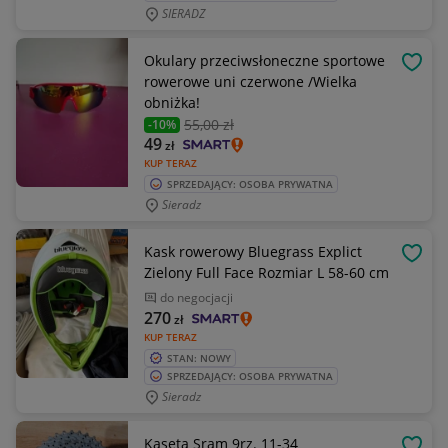
SIERADZ
Okulary przeciwsłoneczne sportowe
OBSE
rowerowe uni czerwone /Wielka
obniżka!
55
,00 zł
-10%
49
zł
KUP TERAZ
SPRZEDAJĄCY: OSOBA PRYWATNA
Sieradz
Kask rowerowy Bluegrass Explict
OBSE
Zielony Full Face Rozmiar L 58-60 cm
do negocjacji
270
zł
KUP TERAZ
STAN: NOWY
SPRZEDAJĄCY: OSOBA PRYWATNA
Sieradz
Kaseta Sram 9rz. 11-34