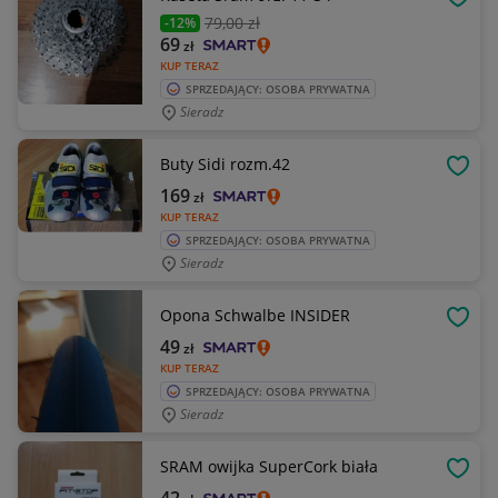
OBSE
79
,00 zł
-12%
69
zł
KUP TERAZ
SPRZEDAJĄCY: OSOBA PRYWATNA
Sieradz
Buty Sidi rozm.42
OBSE
169
zł
KUP TERAZ
SPRZEDAJĄCY: OSOBA PRYWATNA
Sieradz
Opona Schwalbe INSIDER
OBSE
49
zł
KUP TERAZ
SPRZEDAJĄCY: OSOBA PRYWATNA
Sieradz
SRAM owijka SuperCork biała
OBSE