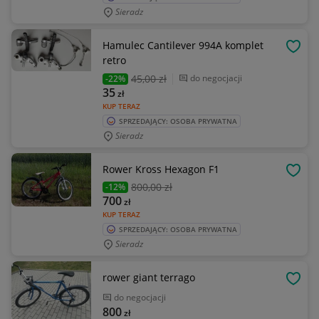
Sieradz
Hamulec Cantilever 994A komplet
OBSE
retro
45
,00 zł
do negocjacji
-22%
35
zł
KUP TERAZ
SPRZEDAJĄCY: OSOBA PRYWATNA
Sieradz
Rower Kross Hexagon F1
OBSE
800
,00 zł
-12%
700
zł
KUP TERAZ
SPRZEDAJĄCY: OSOBA PRYWATNA
Sieradz
rower giant terrago
OBSE
do negocjacji
800
zł