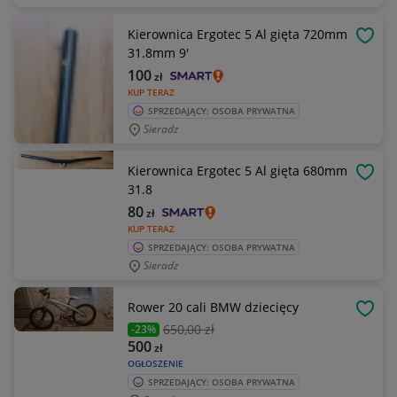
Kierownica Ergotec 5 Al gięta 720mm
OBSE
31.8mm 9'
100
zł
KUP TERAZ
SPRZEDAJĄCY: OSOBA PRYWATNA
Sieradz
Kierownica Ergotec 5 Al gięta 680mm
OBSE
31.8
80
zł
KUP TERAZ
SPRZEDAJĄCY: OSOBA PRYWATNA
Sieradz
Rower 20 cali BMW dziecięcy
OBSE
650
,00 zł
-23%
500
zł
OGŁOSZENIE
SPRZEDAJĄCY: OSOBA PRYWATNA