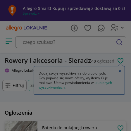
Allegro Smart! Kupuj i sprzedawaj z dostawą za 0 zł
Sprawdź »
Otwórz menu z kategoriami
szukaj
Rowery i akcesoria - Sieradz
48
ogłoszeń
POL
Allegro Lokalnie
Sport i turystyka
Rowery i akcesoria
Zamkn
Dodaj swoje wyszukiwania do ulubionych.
Gdy pojawią się nowe oferty, wyślemy Ci je
mailowo. Ustaw powiadomienia w
ulubionych
Filtruj
Sieradz, Łódzkie, +0 km
wyszukiwaniach
.
Ogłoszenia
Bateria do hulajnogi roweru
OBSE