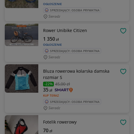
OGŁOSZENIE
SPRZEDAJĄCY: OSOBA PRYWATNA
Sieradz
Rower Unibike Citizen
OBSE
1 350
zł
OGŁOSZENIE
SPRZEDAJĄCY: OSOBA PRYWATNA
Sieradz
Bluza rowerowa kolarska damska
OBSE
rozmiar S
45
,00 zł
-22%
35
zł
KUP TERAZ
SPRZEDAJĄCY: OSOBA PRYWATNA
Sieradz
Fotelik rowerowy
OBSE
70
zł