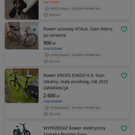
KUP TERAZ
SPRZEDAJĄCY: OSOBA PRYWATNA
Sieradz
Rower szosowy ATALA. Stan dobry,
OBSE
po serwisie
900
zł
OGŁOSZENIE
SPRZEDAJĄCY: OSOBA PRYWATNA
Sieradz
Rower KROSS EVADO 6.0. Stan
OBSE
idealny, mały przebieg, rok 2025
GWARANCJA
2 600
zł
OGŁOSZENIE
SPRZEDAJĄCY: OSOBA PRYWATNA
Sieradz
WYPRZEDAŻ Rower elektryczny
OBSE
Yamaha Booster Easy