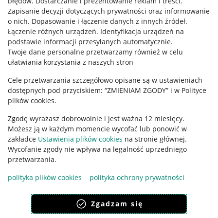
błędów
.
Dostarczanie i prezentowanie reklam i treści
.
Informacje prawne
Zapisanie decyzji dotyczących prywatności oraz informowanie
o nich
.
Dopasowanie i łączenie danych z innych źródeł
.
Regulamin
Łączenie różnych urządzeń
.
Identyfikacja urządzeń na
podstawie informacji przesyłanych automatycznie
.
Polityka plików "cookies"
Twoje dane personalne przetwarzamy również w celu
ułatwiania korzystania z naszych stron
Ustawienia plików "cookies"
Cele przetwarzania szczegółowo opisane są w ustawieniach
Udostępnianie lokalizacji
dostępnych pod przyciskiem: “ZMIENIAM ZGODY” i w Polityce
Informacje dla Aktu o Usługach Cyfrowych
plików cookies.
Zgodę wyrażasz dobrowolnie i jest ważna 12 miesięcy.
Pobierz aplikację
Możesz ją w każdym momencie wycofać lub ponowić w
zakładce
Ustawienia plików cookies
na stronie głównej.
Wycofanie zgody nie wpływa na legalność uprzedniego
przetwarzania.
polityka plików cookies
polityka ochrony prywatności
Zgadzam się