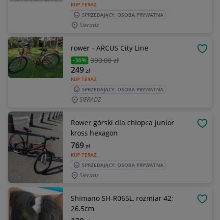
KUP TERAZ
SPRZEDAJĄCY: OSOBA PRYWATNA
Sieradz
rower - ARCUS City Line
OBSE
390
,00 zł
-36%
249
zł
KUP TERAZ
SPRZEDAJĄCY: OSOBA PRYWATNA
SIERADZ
Rower górski dla chłopca junior
OBSE
kross hexagon
769
zł
KUP TERAZ
SPRZEDAJĄCY: OSOBA PRYWATNA
Sieradz
Shimano SH-R065L, rozmiar 42;
OBSE
26.5cm