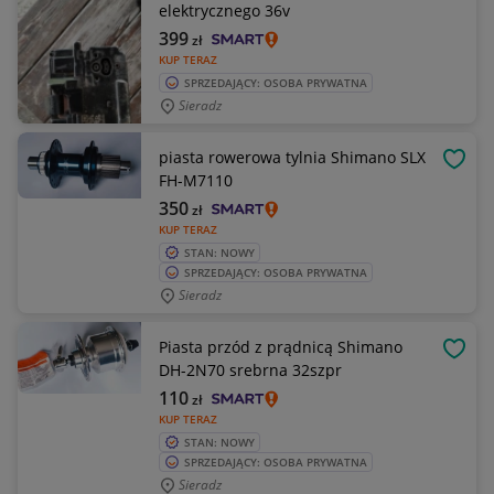
elektrycznego 36v
399
zł
KUP TERAZ
SPRZEDAJĄCY: OSOBA PRYWATNA
Sieradz
piasta rowerowa tylnia Shimano SLX
OBSE
FH-M7110
350
zł
KUP TERAZ
STAN: NOWY
SPRZEDAJĄCY: OSOBA PRYWATNA
Sieradz
Piasta przód z prądnicą Shimano
OBSE
DH-2N70 srebrna 32szpr
110
zł
KUP TERAZ
STAN: NOWY
SPRZEDAJĄCY: OSOBA PRYWATNA
Sieradz