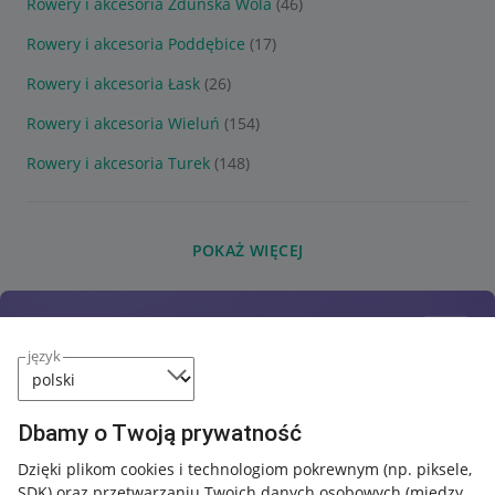
Rowery i akcesoria Zduńska Wola
(46)
Rowery i akcesoria Poddębice
(17)
Rowery i akcesoria Łask
(26)
Rowery i akcesoria Wieluń
(154)
Rowery i akcesoria Turek
(148)
POKAŻ WIĘCEJ
język
Dbamy o Twoją prywatność
Dzięki plikom cookies i technologiom pokrewnym
(np. piksele,
SDK)
oraz przetwarzaniu Twoich danych osobowych
(między