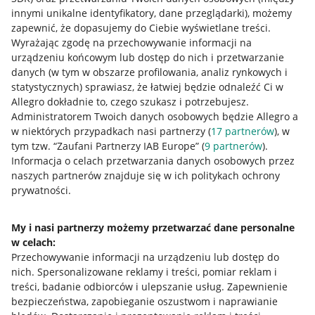
innymi unikalne identyfikatory, dane przeglądarki)
, możemy
zapewnić, że dopasujemy do Ciebie wyświetlane treści.
Wyrażając zgodę na przechowywanie informacji na
urządzeniu końcowym lub dostęp do nich i przetwarzanie
danych (w tym w obszarze profilowania, analiz rynkowych i
statystycznych) sprawiasz, że łatwiej będzie odnaleźć Ci w
Allegro dokładnie to, czego szukasz i potrzebujesz.
Administratorem Twoich danych osobowych będzie Allegro a
w niektórych przypadkach nasi partnerzy (
17
partnerów
), w
tym tzw. “Zaufani Partnerzy IAB Europe” (
9
partnerów
).
Przydatne informacje
Informacja o celach przetwarzania danych osobowych przez
naszych partnerów znajduje się w ich politykach ochrony
prywatności.
Jak to działa
Napisz do nas
My i nasi partnerzy możemy przetwarzać dane personalne
w celach:
Allegro Gadane dla sprzedających
Przechowywanie informacji na urządzeniu lub dostęp do
Allegro Gadane dla kupujących
nich
.
Spersonalizowane reklamy i treści, pomiar reklam i
treści, badanie odbiorców i ulepszanie usług
.
Zapewnienie
Mapa miejscowości
bezpieczeństwa, zapobieganie oszustwom i naprawianie