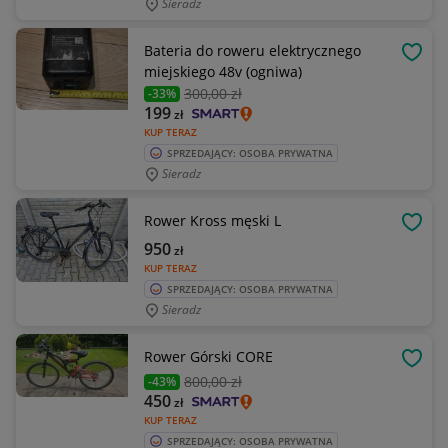
Sieradz
Bateria do roweru elektrycznego
OBSE
miejskiego 48v (ogniwa)
300
,00 zł
-33%
199
zł
KUP TERAZ
SPRZEDAJĄCY: OSOBA PRYWATNA
Sieradz
Rower Kross męski L
OBSE
950
zł
KUP TERAZ
SPRZEDAJĄCY: OSOBA PRYWATNA
Sieradz
Rower Górski CORE
OBSE
800
,00 zł
-43%
450
zł
KUP TERAZ
SPRZEDAJĄCY: OSOBA PRYWATNA