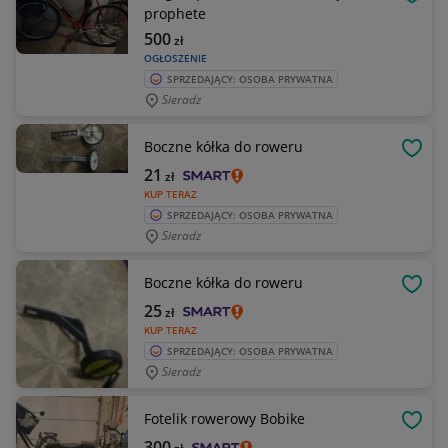
OBSE
prophete
500
zł
OGŁOSZENIE
SPRZEDAJĄCY: OSOBA PRYWATNA
Sieradz
Boczne kółka do roweru
OBSE
21
zł
KUP TERAZ
SPRZEDAJĄCY: OSOBA PRYWATNA
Sieradz
Boczne kółka do roweru
OBSE
25
zł
KUP TERAZ
SPRZEDAJĄCY: OSOBA PRYWATNA
Sieradz
Fotelik rowerowy Bobike
OBSE
300