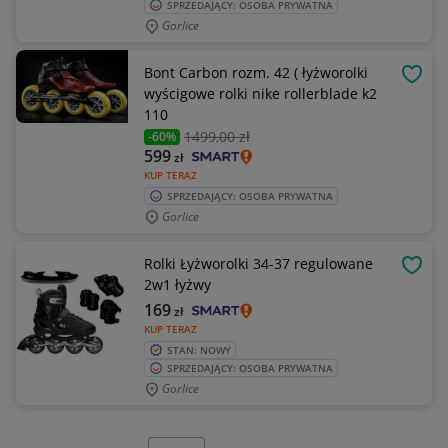
SPRZEDAJĄCY: OSOBA PRYWATNA
Gorlice
Bont Carbon rozm. 42 ( łyżworolki
OBSE
wyścigowe rolki nike rollerblade k2
110
1499
,00 zł
-60%
599
zł
KUP TERAZ
SPRZEDAJĄCY: OSOBA PRYWATNA
Gorlice
Rolki Łyżworolki 34-37 regulowane
OBSE
2w1 łyżwy
169
zł
KUP TERAZ
STAN: NOWY
SPRZEDAJĄCY: OSOBA PRYWATNA
Gorlice
Wybierz stronę: