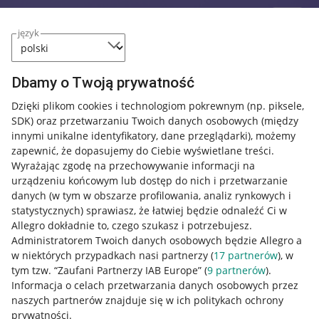
język
Dbamy o Twoją prywatność
Dzięki plikom cookies i technologiom pokrewnym
(np. piksele,
SDK)
oraz przetwarzaniu Twoich danych osobowych
(między
innymi unikalne identyfikatory, dane przeglądarki)
, możemy
zapewnić, że dopasujemy do Ciebie wyświetlane treści.
Wyrażając zgodę na przechowywanie informacji na
urządzeniu końcowym lub dostęp do nich i przetwarzanie
danych (w tym w obszarze profilowania, analiz rynkowych i
statystycznych) sprawiasz, że łatwiej będzie odnaleźć Ci w
Allegro dokładnie to, czego szukasz i potrzebujesz.
Administratorem Twoich danych osobowych będzie Allegro a
w niektórych przypadkach nasi partnerzy (
17
partnerów
), w
tym tzw. “Zaufani Partnerzy IAB Europe” (
9
partnerów
).
Przydatne informacje
Informacja o celach przetwarzania danych osobowych przez
naszych partnerów znajduje się w ich politykach ochrony
prywatności.
Jak to działa