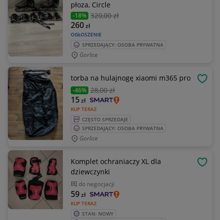
płoza, Circle
320
,00 zł
-18%
260
zł
OGŁOSZENIE
SPRZEDAJĄCY: OSOBA PRYWATNA
Gorlice
torba na hulajnogę xiaomi m365 pro
OBSE
28
,00 zł
-46%
15
zł
KUP TERAZ
CZĘSTO SPRZEDAJE
SPRZEDAJĄCY: OSOBA PRYWATNA
Gorlice
Komplet ochraniaczy XL dla
OBSE
dziewczynki
do negocjacji
59
zł
KUP TERAZ
STAN: NOWY