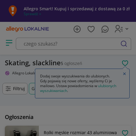
Allegro Smart! Kupuj i sprzedawaj z dostawą za 0 zł
Sprawdź »
Otwórz menu z kategoriami
szukaj
Skating, slackline
5
ogłoszeń
POL
Allegro Lokalnie
Sport i turystyka
Skating, slackline
Zamkn
Dodaj swoje wyszukiwania do ulubionych.
Gdy pojawią się nowe oferty, wyślemy Ci je
mailowo. Ustaw powiadomienia w
ulubionych
Filtruj
Gorlice, Małopolskie, +0 km
wyszukiwaniach
.
Ogłoszenia
Rolki męskie rozmiar 43 aluminiowa
OBSE