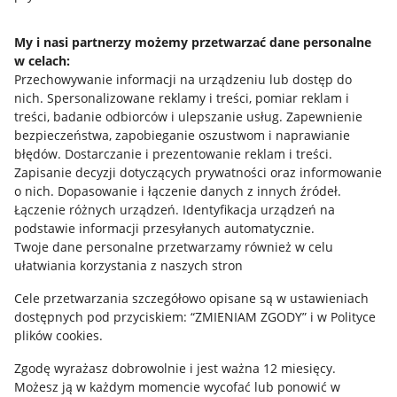
Napisz do nas
My i nasi partnerzy możemy przetwarzać dane personalne
w celach:
Allegro Gadane dla sprzedających
Przechowywanie informacji na urządzeniu lub dostęp do
Allegro Gadane dla kupujących
nich
.
Spersonalizowane reklamy i treści, pomiar reklam i
treści, badanie odbiorców i ulepszanie usług
.
Zapewnienie
Mapa miejscowości
bezpieczeństwa, zapobieganie oszustwom i naprawianie
błędów
.
Dostarczanie i prezentowanie reklam i treści
.
Informacje prawne
Zapisanie decyzji dotyczących prywatności oraz informowanie
o nich
.
Dopasowanie i łączenie danych z innych źródeł
.
Regulamin
Łączenie różnych urządzeń
.
Identyfikacja urządzeń na
podstawie informacji przesyłanych automatycznie
.
Polityka plików "cookies"
Twoje dane personalne przetwarzamy również w celu
ułatwiania korzystania z naszych stron
Ustawienia plików "cookies"
Cele przetwarzania szczegółowo opisane są w ustawieniach
Udostępnianie lokalizacji
dostępnych pod przyciskiem: “ZMIENIAM ZGODY” i w Polityce
Informacje dla Aktu o Usługach Cyfrowych
plików cookies.
Zgodę wyrażasz dobrowolnie i jest ważna 12 miesięcy.
Pobierz aplikację
Możesz ją w każdym momencie wycofać lub ponowić w