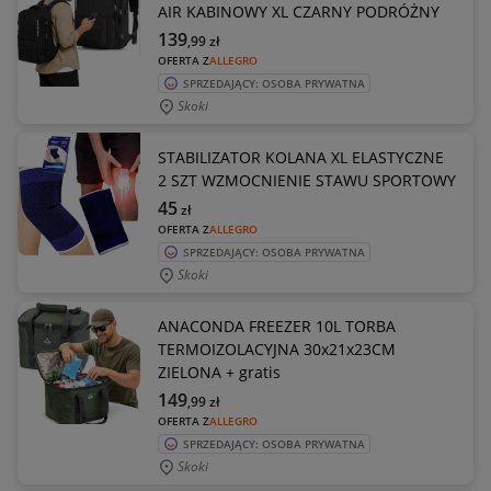
AIR KABINOWY XL CZARNY PODRÓŻNY
139
,99
zł
OFERTA Z
ALLEGRO
SPRZEDAJĄCY: OSOBA PRYWATNA
Skoki
STABILIZATOR KOLANA XL ELASTYCZNE
2 SZT WZMOCNIENIE STAWU SPORTOWY
45
zł
OFERTA Z
ALLEGRO
SPRZEDAJĄCY: OSOBA PRYWATNA
Skoki
ANACONDA FREEZER 10L TORBA
TERMOIZOLACYJNA 30x21x23CM
ZIELONA + gratis
149
,99
zł
OFERTA Z
ALLEGRO
SPRZEDAJĄCY: OSOBA PRYWATNA
Skoki