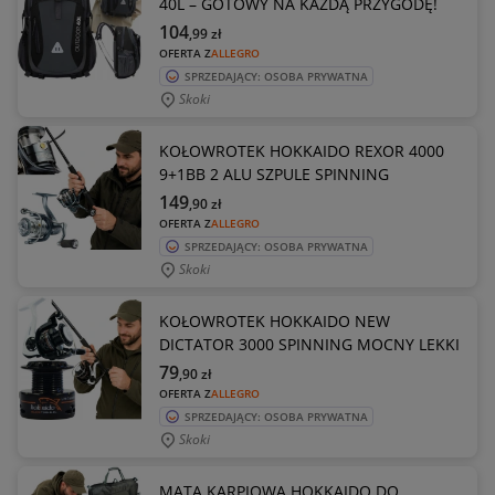
40L – GOTOWY NA KAŻDĄ PRZYGODĘ!
104
,99
zł
OFERTA Z
ALLEGRO
SPRZEDAJĄCY: OSOBA PRYWATNA
Skoki
KOŁOWROTEK HOKKAIDO REXOR 4000
9+1BB 2 ALU SZPULE SPINNING
149
,90
zł
OFERTA Z
ALLEGRO
SPRZEDAJĄCY: OSOBA PRYWATNA
Skoki
KOŁOWROTEK HOKKAIDO NEW
DICTATOR 3000 SPINNING MOCNY LEKKI
79
,90
zł
OFERTA Z
ALLEGRO
SPRZEDAJĄCY: OSOBA PRYWATNA
Skoki
MATA KARPIOWA HOKKAIDO DO