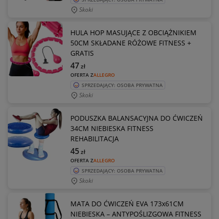
Skoki
HULA HOP MASUJĄCE Z OBCIĄŻNIKIEM
50CM SKŁADANE RÓŻOWE FITNESS +
GRATIS
47
zł
OFERTA Z
ALLEGRO
SPRZEDAJĄCY: OSOBA PRYWATNA
Skoki
PODUSZKA BALANSACYJNA DO ĆWICZEŃ
34CM NIEBIESKA FITNESS
REHABILITACJA
45
zł
OFERTA Z
ALLEGRO
SPRZEDAJĄCY: OSOBA PRYWATNA
Skoki
MATA DO ĆWICZEŃ EVA 173x61CM
NIEBIESKA – ANTYPOŚLIZGOWA FITNESS