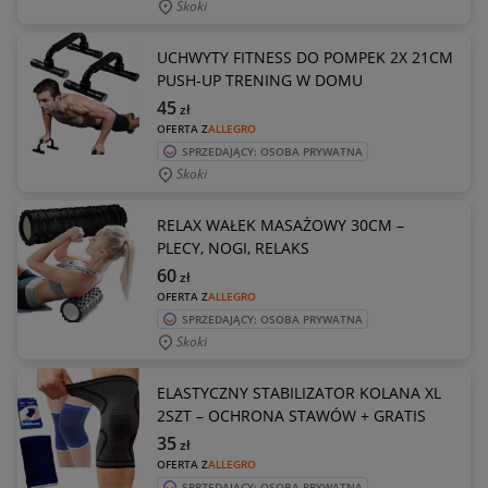
Skoki
UCHWYTY FITNESS DO POMPEK 2X 21CM
PUSH-UP TRENING W DOMU
45
zł
OFERTA Z
ALLEGRO
SPRZEDAJĄCY: OSOBA PRYWATNA
Skoki
RELAX WAŁEK MASAŻOWY 30CM –
PLECY, NOGI, RELAKS
60
zł
OFERTA Z
ALLEGRO
SPRZEDAJĄCY: OSOBA PRYWATNA
Skoki
ELASTYCZNY STABILIZATOR KOLANA XL
2SZT – OCHRONA STAWÓW + GRATIS
35
zł
OFERTA Z
ALLEGRO
SPRZEDAJĄCY: OSOBA PRYWATNA