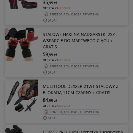
35
,99
zł
OFERTA Z
ALLEGRO
SPRZEDAJĄCY: OSOBA PRYWATNA
Skoki
STALOWE HAKI NA NADGARSTKI 2SZT –
WSPARCIE DO MARTWEGO CIĄGU +
GRATIS
59
,99
zł
OFERTA Z
ALLEGRO
SPRZEDAJĄCY: OSOBA PRYWATNA
Skoki
MULTITOOL DEXXER 21W1 STALOWY Z
BLOKADĄ 11CM CZARNY + GRATIS
84
,99
zł
OFERTA Z
ALLEGRO
SPRZEDAJĄCY: OSOBA PRYWATNA
Skoki
COMET PRO 20x50 Lornetka Turystyczna