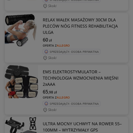
Skoki
RELAX WAŁEK MASAŻOWY 30CM DLA
PLECÓW NÓG FITNESS REHABILITACJA
ULGA
60
zł
OFERTA Z
ALLEGRO
SPRZEDAJĄCY: OSOBA PRYWATNA
Skoki
EMS ELEKTROSTYMULATOR –
TECHNOLOGIA WZMOCNIENIA MIĘŚNI
2xAAA
65
,98
zł
OFERTA Z
ALLEGRO
SPRZEDAJĄCY: OSOBA PRYWATNA
Skoki
ULTRA MOCNY UCHWYT NA ROWER 55–
100MM – WYTRZYMAŁY GPS