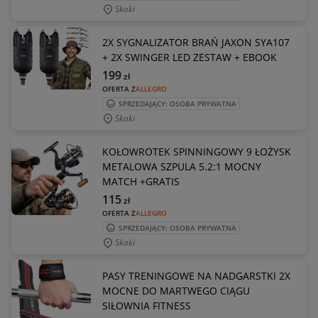
Skoki
2X SYGNALIZATOR BRAŃ JAXON SYA107
+ 2X SWINGER LED ZESTAW + EBOOK
199
zł
OFERTA Z
ALLEGRO
SPRZEDAJĄCY: OSOBA PRYWATNA
Skoki
KOŁOWROTEK SPINNINGOWY 9 ŁOŻYSK
METALOWA SZPULA 5.2:1 MOCNY
MATCH +GRATIS
115
zł
OFERTA Z
ALLEGRO
SPRZEDAJĄCY: OSOBA PRYWATNA
Skoki
PASY TRENINGOWE NA NADGARSTKI 2X
MOCNE DO MARTWEGO CIĄGU
SIŁOWNIA FITNESS