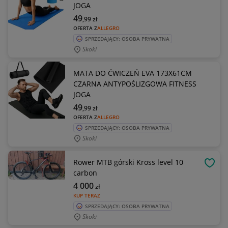
JOGA
49
,99
zł
OFERTA Z
ALLEGRO
SPRZEDAJĄCY: OSOBA PRYWATNA
Skoki
MATA DO ĆWICZEŃ EVA 173X61CM
CZARNA ANTYPOŚLIZGOWA FITNESS
JOGA
49
,99
zł
OFERTA Z
ALLEGRO
SPRZEDAJĄCY: OSOBA PRYWATNA
Skoki
Rower MTB górski Kross level 10
OBSE
carbon
4 000
zł
KUP TERAZ
SPRZEDAJĄCY: OSOBA PRYWATNA
Skoki