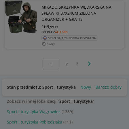
MIKADO SKRZYNKA WĘDKARSKA NA
SPŁAWIKI 37X24CM ZIELONA
ORGANIZER + GRATIS
169
,99
zł
OFERTA Z
ALLEGRO
SPRZEDAJĄCY: OSOBA PRYWATNA
Skoki
Wybierz stronę:
Następna strona
z
2
Stan przedmiotu: Sport i turystyka
Nowy
Bardzo dobry
U
Zobacz w innej lokalizacji
"Sport i turystyka"
Sport i turystyka Wągrowiec
(1389)
Sport i turystyka Pobiedziska
(111)