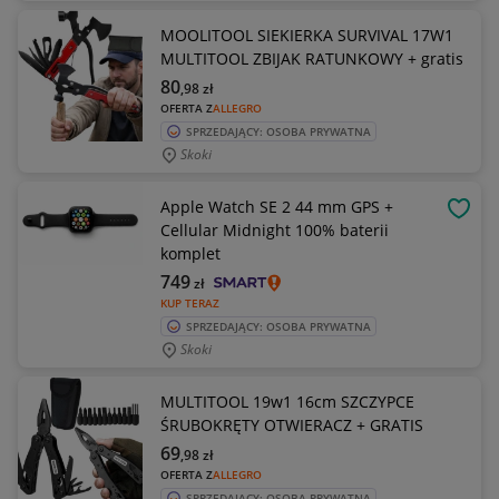
MOOLITOOL SIEKIERKA SURVIVAL 17W1
MULTITOOL ZBIJAK RATUNKOWY + gratis
80
,98
zł
OFERTA Z
ALLEGRO
SPRZEDAJĄCY: OSOBA PRYWATNA
Skoki
Apple Watch SE 2 44 mm GPS +
OBSE
Cellular Midnight 100% baterii
komplet
749
zł
KUP TERAZ
SPRZEDAJĄCY: OSOBA PRYWATNA
Skoki
MULTITOOL 19w1 16cm SZCZYPCE
ŚRUBOKRĘTY OTWIERACZ + GRATIS
69
,98
zł
OFERTA Z
ALLEGRO
SPRZEDAJĄCY: OSOBA PRYWATNA