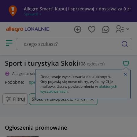
Allegro Smart! Kupuj i sprzedawaj z dostawą za 0 zł
Sprawdź »
Otwórz menu z kategoriami
szukaj
Sport i turystyka Skoki
108
ogłoszeń
POL
Allegro Lokalnie
Sport i turystyka
Zamkn
Dodaj swoje wyszukiwania do ulubionych.
Gdy pojawią się nowe oferty, wyślemy Ci je
Podobne:
sport i turystyka
allegro sport i turystyka
mailowo. Ustaw powiadomienia w
ulubionych
wyszukiwaniach
.
Filtruj
Skoki, Wielkopolskie, +0 km
Ogłoszenia promowane