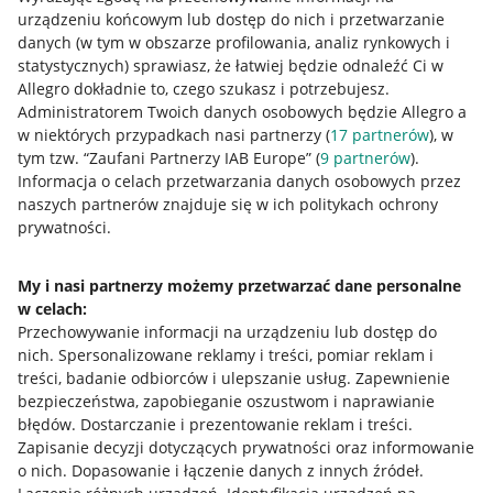
urządzeniu końcowym lub dostęp do nich i przetwarzanie
danych (w tym w obszarze profilowania, analiz rynkowych i
statystycznych) sprawiasz, że łatwiej będzie odnaleźć Ci w
Allegro dokładnie to, czego szukasz i potrzebujesz.
Administratorem Twoich danych osobowych będzie Allegro a
w niektórych przypadkach nasi partnerzy (
17
partnerów
), w
tym tzw. “Zaufani Partnerzy IAB Europe” (
9
partnerów
).
Przydatne informacje
Informacja o celach przetwarzania danych osobowych przez
naszych partnerów znajduje się w ich politykach ochrony
prywatności.
Jak to działa
Napisz do nas
My i nasi partnerzy możemy przetwarzać dane personalne
w celach:
Allegro Gadane dla sprzedających
Przechowywanie informacji na urządzeniu lub dostęp do
Allegro Gadane dla kupujących
nich
.
Spersonalizowane reklamy i treści, pomiar reklam i
treści, badanie odbiorców i ulepszanie usług
.
Zapewnienie
Mapa miejscowości
bezpieczeństwa, zapobieganie oszustwom i naprawianie
błędów
.
Dostarczanie i prezentowanie reklam i treści
.
Informacje prawne
Zapisanie decyzji dotyczących prywatności oraz informowanie
o nich
.
Dopasowanie i łączenie danych z innych źródeł
.
Regulamin