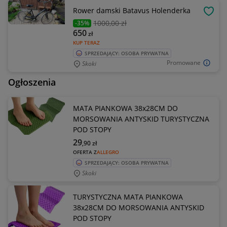
Rower damski Batavus Holenderka
OBSE
1000
,00 zł
-35%
650
zł
KUP TERAZ
SPRZEDAJĄCY: OSOBA PRYWATNA
Promowane
Skoki
Ogłoszenia
MATA PIANKOWA 38x28CM DO
MORSOWANIA ANTYSKID TURYSTYCZNA
POD STOPY
29
,90
zł
OFERTA Z
ALLEGRO
SPRZEDAJĄCY: OSOBA PRYWATNA
Skoki
TURYSTYCZNA MATA PIANKOWA
38x28CM DO MORSOWANIA ANTYSKID
POD STOPY