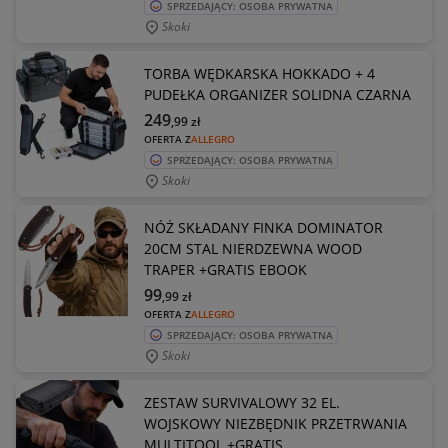
SPRZEDAJĄCY: OSOBA PRYWATNA
Skoki
TORBA WĘDKARSKA HOKKADO + 4
PUDEŁKA ORGANIZER SOLIDNA CZARNA
249
,99
zł
OFERTA Z
ALLEGRO
SPRZEDAJĄCY: OSOBA PRYWATNA
Skoki
NÓŻ SKŁADANY FINKA DOMINATOR
20CM STAL NIERDZEWNA WOOD
TRAPER +GRATIS EBOOK
99
,99
zł
OFERTA Z
ALLEGRO
SPRZEDAJĄCY: OSOBA PRYWATNA
Skoki
ZESTAW SURVIVALOWY 32 EL.
WOJSKOWY NIEZBĘDNIK PRZETRWANIA
MULTITOOL +GRATIS