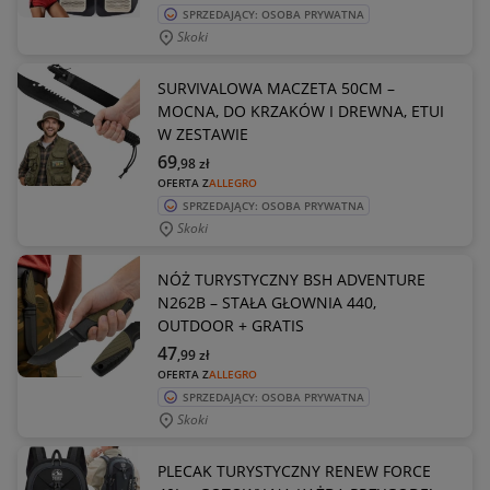
SPRZEDAJĄCY: OSOBA PRYWATNA
Skoki
SURVIVALOWA MACZETA 50CM –
MOCNA, DO KRZAKÓW I DREWNA, ETUI
W ZESTAWIE
69
,98
zł
OFERTA Z
ALLEGRO
SPRZEDAJĄCY: OSOBA PRYWATNA
Skoki
NÓŻ TURYSTYCZNY BSH ADVENTURE
N262B – STAŁA GŁOWNIA 440,
OUTDOOR + GRATIS
47
,99
zł
OFERTA Z
ALLEGRO
SPRZEDAJĄCY: OSOBA PRYWATNA
Skoki
PLECAK TURYSTYCZNY RENEW FORCE