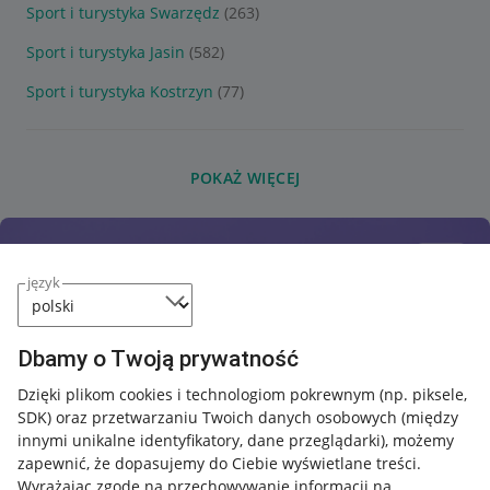
Sport i turystyka Swarzędz
(263)
Sport i turystyka Jasin
(582)
Sport i turystyka Kostrzyn
(77)
POKAŻ WIĘCEJ
język
Dbamy o Twoją prywatność
Dzięki plikom cookies i technologiom pokrewnym
(np. piksele,
SDK)
oraz przetwarzaniu Twoich danych osobowych
(między
innymi unikalne identyfikatory, dane przeglądarki)
, możemy
zapewnić, że dopasujemy do Ciebie wyświetlane treści.
Wyrażając zgodę na przechowywanie informacji na