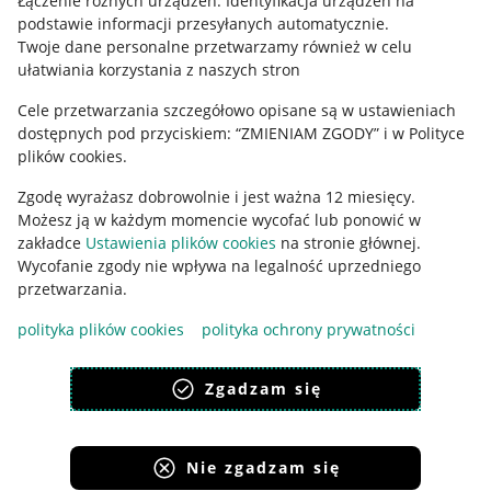
Łączenie różnych urządzeń
.
Identyfikacja urządzeń na
podstawie informacji przesyłanych automatycznie
.
Polityka plików "cookies"
Twoje dane personalne przetwarzamy również w celu
ułatwiania korzystania z naszych stron
Ustawienia plików "cookies"
Cele przetwarzania szczegółowo opisane są w ustawieniach
Udostępnianie lokalizacji
dostępnych pod przyciskiem: “ZMIENIAM ZGODY” i w Polityce
Informacje dla Aktu o Usługach Cyfrowych
plików cookies.
Zgodę wyrażasz dobrowolnie i jest ważna 12 miesięcy.
Pobierz aplikację
Możesz ją w każdym momencie wycofać lub ponowić w
zakładce
Ustawienia plików cookies
na stronie głównej.
Wycofanie zgody nie wpływa na legalność uprzedniego
przetwarzania.
polityka plików cookies
polityka ochrony prywatności
Zgadzam się
Nie zgadzam się
Korzystanie z serwisu oznacza akceptację
regulaminu
.