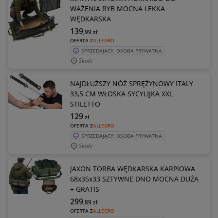
WAŻENIA RYB MOCNA LEKKA
WĘDKARSKA
139
,99
zł
OFERTA Z
ALLEGRO
SPRZEDAJĄCY: OSOBA PRYWATNA
Skoki
NAJDŁUŻSZY NÓŻ SPRĘŻYNOWY ITALY
33,5 CM WŁOSKA SYCYLIJKA XXL
STILETTO
129
zł
OFERTA Z
ALLEGRO
SPRZEDAJĄCY: OSOBA PRYWATNA
Skoki
JAXON TORBA WĘDKARSKA KARPIOWA
68x35x33 SZTYWNE DNO MOCNA DUŻA
+ GRATIS
299
,89
zł
OFERTA Z
ALLEGRO