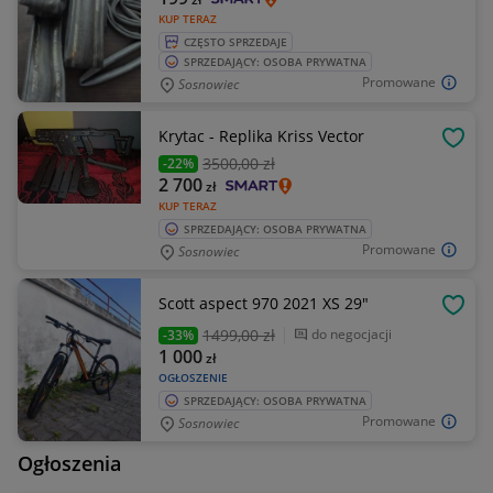
KUP TERAZ
CZĘSTO SPRZEDAJE
SPRZEDAJĄCY: OSOBA PRYWATNA
Promowane
Sosnowiec
Krytac - Replika Kriss Vector
OBSE
3500
,00 zł
-22%
2 700
zł
KUP TERAZ
SPRZEDAJĄCY: OSOBA PRYWATNA
Promowane
Sosnowiec
Scott aspect 970 2021 XS 29"
OBSE
1499
,00 zł
do negocjacji
-33%
1 000
zł
OGŁOSZENIE
SPRZEDAJĄCY: OSOBA PRYWATNA
Promowane
Sosnowiec
Ogłoszenia