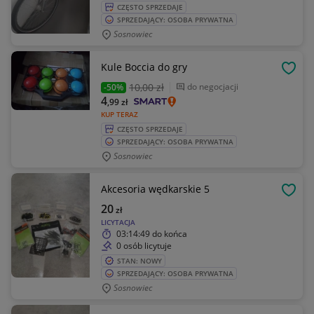
CZĘSTO SPRZEDAJE
SPRZEDAJĄCY: OSOBA PRYWATNA
Sosnowiec
Kule Boccia do gry
OBSE
10
,00 zł
do negocjacji
-50%
4
,99
zł
KUP TERAZ
CZĘSTO SPRZEDAJE
SPRZEDAJĄCY: OSOBA PRYWATNA
Sosnowiec
Akcesoria wędkarskie 5
OBSE
20
zł
LICYTACJA
03:14:49
do końca
0 osób licytuje
STAN: NOWY
SPRZEDAJĄCY: OSOBA PRYWATNA
Sosnowiec