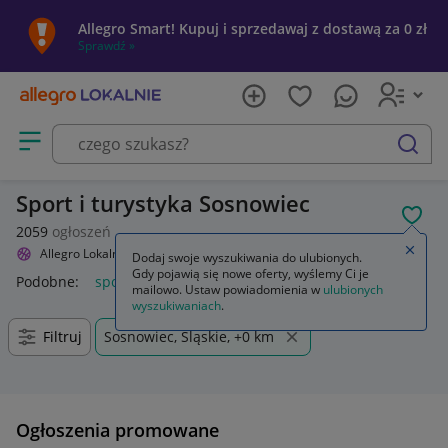
Allegro Smart! Kupuj i sprzedawaj z dostawą za 0 zł
Sprawdź »
Otwórz menu z kategoriami
szukaj
Sport i turystyka Sosnowiec
POL
2059
ogłoszeń
Zamkn
Allegro Lokalnie
Sport i turystyka
Dodaj swoje wyszukiwania do ulubionych.
Gdy pojawią się nowe oferty, wyślemy Ci je
Podobne:
sport i turystyka
allegro sport i turystyka
mailowo. Ustaw powiadomienia w
ulubionych
wyszukiwaniach
.
Filtruj
Sosnowiec, Śląskie, +0 km
Ogłoszenia promowane