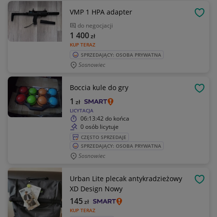
VMP 1 HPA adapter
OBSE
do negocjacji
1 400
zł
KUP TERAZ
SPRZEDAJĄCY: OSOBA PRYWATNA
Sosnowiec
Boccia kule do gry
OBSE
1
zł
LICYTACJA
06:13:42
do końca
0 osób licytuje
CZĘSTO SPRZEDAJE
SPRZEDAJĄCY: OSOBA PRYWATNA
Sosnowiec
Urban Lite plecak antykradzieżowy
OBSE
XD Design Nowy
145
zł
KUP TERAZ