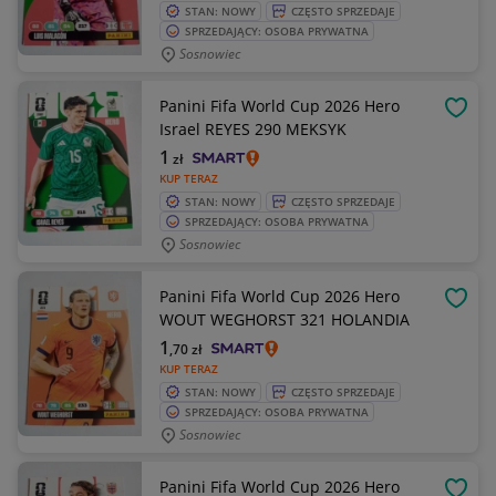
STAN: NOWY
CZĘSTO SPRZEDAJE
SPRZEDAJĄCY: OSOBA PRYWATNA
Sosnowiec
Panini Fifa World Cup 2026 Hero
OBSE
Israel REYES 290 MEKSYK
1
zł
KUP TERAZ
STAN: NOWY
CZĘSTO SPRZEDAJE
SPRZEDAJĄCY: OSOBA PRYWATNA
Sosnowiec
Panini Fifa World Cup 2026 Hero
OBSE
WOUT WEGHORST 321 HOLANDIA
1
,70
zł
KUP TERAZ
STAN: NOWY
CZĘSTO SPRZEDAJE
SPRZEDAJĄCY: OSOBA PRYWATNA
Sosnowiec
Panini Fifa World Cup 2026 Hero