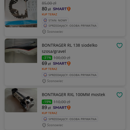
85
,00 zł
80
zł
KUP TERAZ
STAN: NOWY
SPRZEDAJĄCY: OSOBA PRYWATNA
Sosnowiec
BONTRAGER RL 138 siodelko
OBSE
szosa/gravel
100
,00 zł
-31%
69
zł
KUP TERAZ
SPRZEDAJĄCY: OSOBA PRYWATNA
Sosnowiec
BONTRAGER RXL 100MM mostek
OBSE
110
,00 zł
-19%
89
zł
KUP TERAZ
SPRZEDAJĄCY: OSOBA PRYWATNA
Sosnowiec