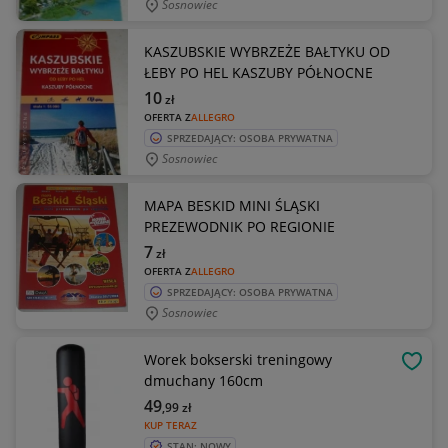
Sosnowiec
KASZUBSKIE WYBRZEŻE BAŁTYKU OD
ŁEBY PO HEL KASZUBY PÓŁNOCNE
10
zł
OFERTA Z
ALLEGRO
SPRZEDAJĄCY: OSOBA PRYWATNA
Sosnowiec
MAPA BESKID MINI ŚLĄSKI
PREZEWODNIK PO REGIONIE
7
zł
OFERTA Z
ALLEGRO
SPRZEDAJĄCY: OSOBA PRYWATNA
Sosnowiec
Worek bokserski treningowy
OBSE
dmuchany 160cm
49
,99
zł
KUP TERAZ
STAN: NOWY