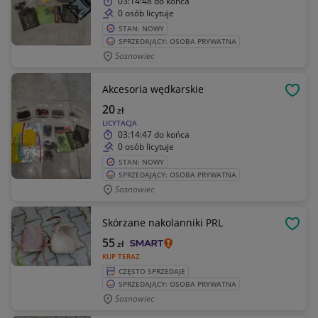
03:14:48
do końca
0 osób licytuje
STAN: NOWY
SPRZEDAJĄCY: OSOBA PRYWATNA
Sosnowiec
Akcesoria wędkarskie
OBSE
20
zł
LICYTACJA
03:14:47
do końca
0 osób licytuje
STAN: NOWY
SPRZEDAJĄCY: OSOBA PRYWATNA
Sosnowiec
Skórzane nakolanniki PRL
OBSE
55
zł
KUP TERAZ
CZĘSTO SPRZEDAJE
SPRZEDAJĄCY: OSOBA PRYWATNA
Sosnowiec