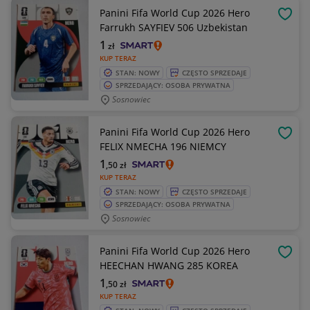
Panini Fifa World Cup 2026 Hero
OBSE
Farrukh SAYFIEV 506 Uzbekistan
1
zł
KUP TERAZ
STAN: NOWY
CZĘSTO SPRZEDAJE
SPRZEDAJĄCY: OSOBA PRYWATNA
Sosnowiec
Panini Fifa World Cup 2026 Hero
OBSE
FELIX NMECHA 196 NIEMCY
1
,50
zł
KUP TERAZ
STAN: NOWY
CZĘSTO SPRZEDAJE
SPRZEDAJĄCY: OSOBA PRYWATNA
Sosnowiec
Panini Fifa World Cup 2026 Hero
OBSE
HEECHAN HWANG 285 KOREA
1
,50
zł
KUP TERAZ