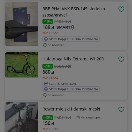
BBB PHALANX BSD-145 siodelko
OBSE
szosa/gravel
210
,00 zł
-10%
189
zł
KUP TERAZ
SPRZEDAJĄCY: OSOBA PRYWATNA
Sosnowiec
Hulajnoga Nils Extreme WH200
OBSE
850
,00 zł
-20%
680
zł
KUP TERAZ
CZĘSTO SPRZEDAJE
SPRZEDAJĄCY: OSOBA PRYWATNA
Sosnowiec
Rower miejski i damski meski
OBSE
250
,00 zł
do negocjacji
-40%
150
zł
KUP TERAZ