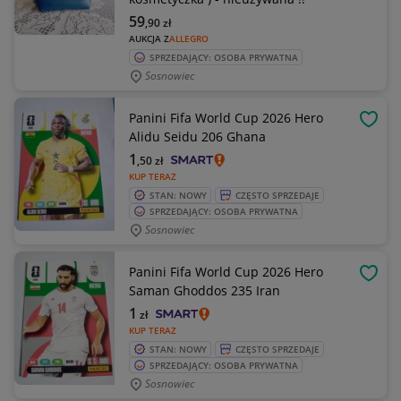
59
,90
zł
AUKCJA Z
ALLEGRO
SPRZEDAJĄCY: OSOBA PRYWATNA
Sosnowiec
Panini Fifa World Cup 2026 Hero
OBSE
Alidu Seidu 206 Ghana
1
,50
zł
KUP TERAZ
STAN: NOWY
CZĘSTO SPRZEDAJE
SPRZEDAJĄCY: OSOBA PRYWATNA
Sosnowiec
Panini Fifa World Cup 2026 Hero
OBSE
Saman Ghoddos 235 Iran
1
zł
KUP TERAZ
STAN: NOWY
CZĘSTO SPRZEDAJE
SPRZEDAJĄCY: OSOBA PRYWATNA
Sosnowiec