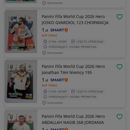
Sosnowiec
Panini Fifa World Cup 2026 Hero
OBSE
JOSKO GVARDIOL 123 CHORWACJA
1
zł
KUP TERAZ
STAN: NOWY
CZĘSTO SPRZEDAJE
SPRZEDAJĄCY: OSOBA PRYWATNA
Sosnowiec
Panini Fifa World Cup 2026 Hero
OBSE
Jonathan TAH Niemcy 195
1
zł
KUP TERAZ
STAN: NOWY
CZĘSTO SPRZEDAJE
SPRZEDAJĄCY: OSOBA PRYWATNA
Sosnowiec
Panini Fifa World Cup 2026 Hero
OBSE
ABDALLAH NASIB 268 JORDANIA
1