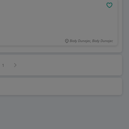
OBSERWU
Biały Dunajec, Biały Dunajec
Następna strona
z
1