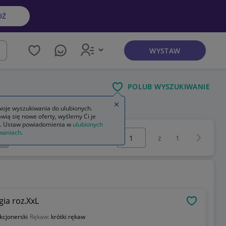
DŹ
WYSTAW
kaj
POLUB WYSZUKIWANIE
Zamknij wskazówkę
oje wyszukiwania do ulubionych.
wią się nowe oferty, wyślemy Ci je
. Ustaw powiadomienia w
ulubionych
Wybierz stronę:
waniach
.
Następna 
z
1
gia roz.XxL
OBSERWU
kcjonerski
Rękaw:
krótki rękaw