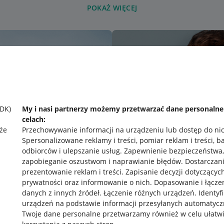
POKAŻ WIĘCEJ
SDK)
My i nasi partnerzy możemy przetwarzać dane personaln
celach:
że
Przechowywanie informacji na urządzeniu lub dostęp do ni
Spersonalizowane reklamy i treści, pomiar reklam i treści, b
odbiorców i ulepszanie usług
.
Zapewnienie bezpieczeństwa,
zapobieganie oszustwom i naprawianie błędów
.
Dostarczani
prezentowanie reklam i treści
.
Zapisanie decyzji dotyczącyc
prywatności oraz informowanie o nich
.
Dopasowanie i łącze
danych z innych źródeł
.
Łączenie różnych urządzeń
.
Identyf
urządzeń na podstawie informacji przesyłanych automatycz
rawne
Pobierz aplikację
Twoje dane personalne przetwarzamy również w celu ułatw