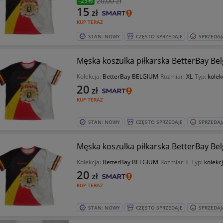
20
,00 zł
-25%
15
zł
KUP TERAZ
STAN: NOWY
CZĘSTO SPRZEDAJE
SPRZEDAJ
Męska koszulka piłkarska BetterBay Bel
Kolekcja:
BetterBay BELGIUM
Rozmiar:
XL
Typ:
kolek
20
zł
KUP TERAZ
STAN: NOWY
CZĘSTO SPRZEDAJE
SPRZEDAJ
Męska koszulka piłkarska BetterBay Belg
Kolekcja:
BetterBay BELGIUM
Rozmiar:
L
Typ:
kolekc
20
zł
KUP TERAZ
STAN: NOWY
CZĘSTO SPRZEDAJE
SPRZEDAJ