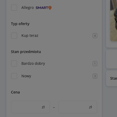
Allegro
Typ oferty
Kup teraz
4
Stan przedmiotu
Bardzo dobry
1
Nowy
3
Sta
Cena
zł
–
zł