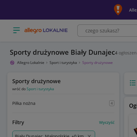
All
Otwórz menu z kategoriami
Sporty drużynowe Biały Dunajec
4
ogłoszen
Allegro Lokalnie
Sport i turystyka
Sporty drużynowe
Sporty drużynowe
Wido
wróć do
Sport i turystyka
Piłka nożna
4
Og
Filtry
Wyczyść
Biały Dunajec, Małopolskie, +0 km