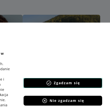
e w
ch
.
adanie
e i
Zgadzam się
h
nie
ikacja
nie
.
Nie zgadzam się
iania