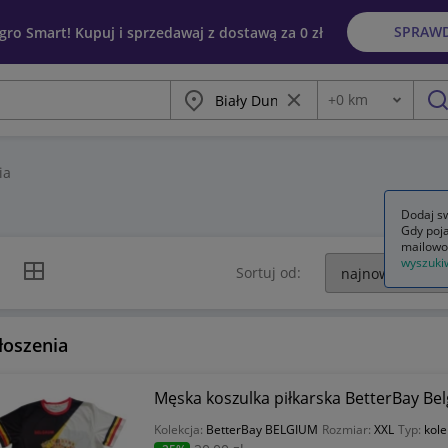
SPRAW
egro Smart! Kupuj i sprzedawaj z dostawą za 0 zł
Miasto
Wyczyść frazę
+
0
km
Odległość
szu
ia
Dodaj sw
Gdy poja
mailowo
wyszuki
k listy
Widok siatki
Sortuj od:
łoszenia
Męska koszulka piłkarska BetterBay Bel
Kolekcja:
BetterBay BELGIUM
Rozmiar:
XXL
Typ:
kole