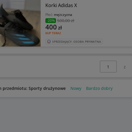
Korki Adidas X
Płeć:
mężczyzna
500
,00 zł
-20%
400
zł
KUP TERAZ
SPRZEDAJĄCY: OSOBA PRYWATNA
Wybierz stronę:
n przedmiotu: Sporty drużynowe
Nowy
Bardzo dobry