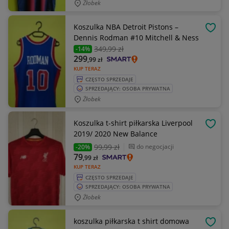
Żłobek
Koszulka NBA Detroit Pistons –
OBSE
Dennis Rodman #10 Mitchell & Ness
349
,99 zł
-14%
299
,99
zł
KUP TERAZ
CZĘSTO SPRZEDAJE
SPRZEDAJĄCY: OSOBA PRYWATNA
Żłobek
Koszulka t-shirt piłkarska Liverpool
OBSE
2019/ 2020 New Balance
99
,99 zł
do negocjacji
-20%
79
,99
zł
KUP TERAZ
CZĘSTO SPRZEDAJE
SPRZEDAJĄCY: OSOBA PRYWATNA
Żłobek
koszulka piłkarska t shirt domowa
OBSE