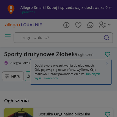
Allegro Smart! Kupuj i sprzedawaj z dostawą za 0 zł
Sprawdź »
Otwórz menu z kategoriami
szukaj
Sporty drużynowe Żłobek
9
ogłoszeń
POL
Allegro Lokalnie
Sport i turystyka
Sporty drużynowe
Zamkn
Dodaj swoje wyszukiwania do ulubionych.
Gdy pojawią się nowe oferty, wyślemy Ci je
mailowo. Ustaw powiadomienia w
ulubionych
Filtruj
Żłobek, Lubelskie, +0 km
wyszukiwaniach
.
Ogłoszenia
Koszulka Oryginalna piłkarska
OBSE