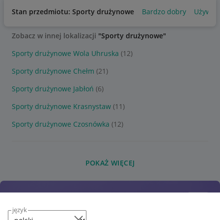
Stan przedmiotu: Sporty drużynowe
Bardzo dobry
Używan
Zobacz w innej lokalizacji
"Sporty drużynowe"
Sporty drużynowe Wola Uhruska
(12)
Sporty drużynowe Chełm
(21)
Sporty drużynowe Jabłoń
(6)
Sporty drużynowe Krasnystaw
(11)
Sporty drużynowe Czosnówka
(12)
POKAŻ WIĘCEJ
język