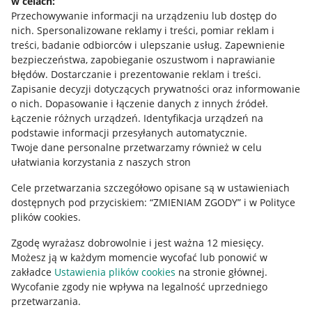
w celach:
Allegro Gadane dla sprzedających
Przechowywanie informacji na urządzeniu lub dostęp do
Allegro Gadane dla kupujących
nich
.
Spersonalizowane reklamy i treści, pomiar reklam i
treści, badanie odbiorców i ulepszanie usług
.
Zapewnienie
Mapa miejscowości
bezpieczeństwa, zapobieganie oszustwom i naprawianie
błędów
.
Dostarczanie i prezentowanie reklam i treści
.
Informacje prawne
Zapisanie decyzji dotyczących prywatności oraz informowanie
o nich
.
Dopasowanie i łączenie danych z innych źródeł
.
Regulamin
Łączenie różnych urządzeń
.
Identyfikacja urządzeń na
podstawie informacji przesyłanych automatycznie
.
Polityka plików "cookies"
Twoje dane personalne przetwarzamy również w celu
ułatwiania korzystania z naszych stron
Ustawienia plików "cookies"
Cele przetwarzania szczegółowo opisane są w ustawieniach
Udostępnianie lokalizacji
dostępnych pod przyciskiem: “ZMIENIAM ZGODY” i w Polityce
Informacje dla Aktu o Usługach Cyfrowych
plików cookies.
Zgodę wyrażasz dobrowolnie i jest ważna 12 miesięcy.
Pobierz aplikację
Możesz ją w każdym momencie wycofać lub ponowić w
zakładce
Ustawienia plików cookies
na stronie głównej.
Wycofanie zgody nie wpływa na legalność uprzedniego
przetwarzania.