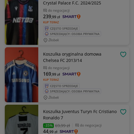
Crystal Palace F.C. 2024/2025
do negocjacji
239
,99
zł
KUP TERAZ
CZĘSTO SPRZEDAJE
SPRZEDAJĄCY: OSOBA PRYWATNA
Żłobek
Koszulka oryginalna domowa
OBSE
Chelsea FC 2013/14
do negocjacji
169
,99
zł
KUP TERAZ
CZĘSTO SPRZEDAJE
SPRZEDAJĄCY: OSOBA PRYWATNA
Żłobek
Koszulka Juventus Turyn Fc Cristiano
OBSE
Ronaldo 7
69
,99 zł
do negocjacji
-35%
44
,99
zł