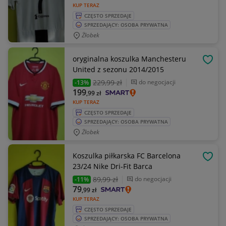
KUP TERAZ
CZĘSTO SPRZEDAJE
SPRZEDAJĄCY: OSOBA PRYWATNA
Żłobek
oryginalna koszulka Manchesteru
OBSE
United z sezonu 2014/2015
229
,99 zł
do negocjacji
-13%
199
,99
zł
KUP TERAZ
CZĘSTO SPRZEDAJE
SPRZEDAJĄCY: OSOBA PRYWATNA
Żłobek
Koszulka piłkarska FC Barcelona
OBSE
23/24 Nike Dri-Fit Barca
89
,99 zł
do negocjacji
-11%
79
,99
zł
KUP TERAZ
CZĘSTO SPRZEDAJE
SPRZEDAJĄCY: OSOBA PRYWATNA