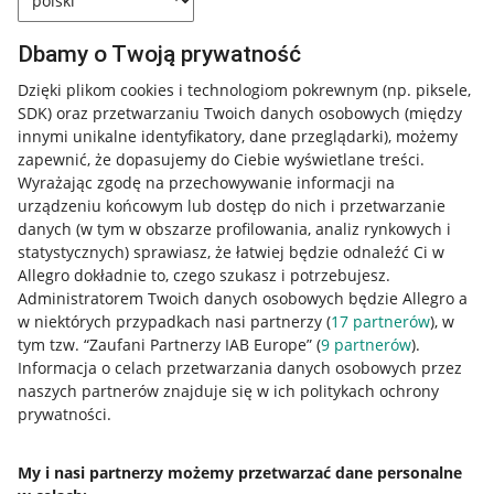
Dbamy o Twoją prywatność
Dzięki plikom cookies i technologiom pokrewnym
(np. piksele,
SDK)
oraz przetwarzaniu Twoich danych osobowych
(między
innymi unikalne identyfikatory, dane przeglądarki)
, możemy
zapewnić, że dopasujemy do Ciebie wyświetlane treści.
Wyrażając zgodę na przechowywanie informacji na
urządzeniu końcowym lub dostęp do nich i przetwarzanie
danych (w tym w obszarze profilowania, analiz rynkowych i
statystycznych) sprawiasz, że łatwiej będzie odnaleźć Ci w
Allegro dokładnie to, czego szukasz i potrzebujesz.
Administratorem Twoich danych osobowych będzie Allegro a
w niektórych przypadkach nasi partnerzy (
17
partnerów
), w
Nawigacja
tym tzw. “Zaufani Partnerzy IAB Europe” (
9
partnerów
).
Przydatne informacje
Informacja o celach przetwarzania danych osobowych przez
naszych partnerów znajduje się w ich politykach ochrony
prywatności.
Jak to działa
Napisz do nas
My i nasi partnerzy możemy przetwarzać dane personalne