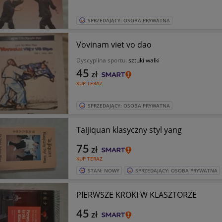
SPRZEDAJĄCY: OSOBA PRYWATNA
Vovinam viet vo dao
Dyscyplina sportu:
sztuki walki
45
zł
KUP TERAZ
SPRZEDAJĄCY: OSOBA PRYWATNA
Taijiquan klasyczny styl yang
75
zł
KUP TERAZ
STAN: NOWY
SPRZEDAJĄCY: OSOBA PRYWATNA
PIERWSZE KROKI W KLASZTORZE
45
zł