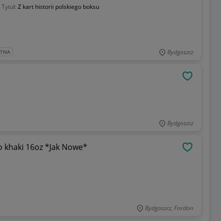
Tytuł:
Z kart historii polskiego boksu
Bydgoszcz
ATNA
OBSERWU
Bydgoszcz
 khaki 16oz *Jak Nowe*
OBSERWU
Bydgoszcz, Fordon