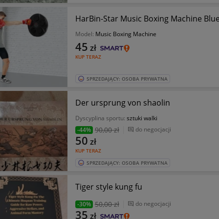
HarBin-Star Music Boxing Machine Blu
Model:
Music Boxing Machine
45
zł
KUP TERAZ
SPRZEDAJĄCY: OSOBA PRYWATNA
Der ursprung von shaolin
Dyscyplina sportu:
sztuki walki
90
,00 zł
do negocjacji
-44%
50
zł
KUP TERAZ
SPRZEDAJĄCY: OSOBA PRYWATNA
Tiger style kung fu
50
,00 zł
do negocjacji
-30%
35
zł