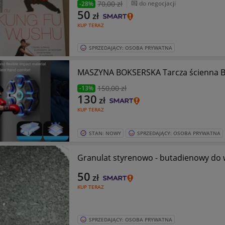
70
,00 zł
do negocjacji
-28%
50
zł
KUP TERAZ
SPRZEDAJĄCY: OSOBA PRYWATNA
MASZYNA BOKSERSKA Tarcza ścienna Bl
150
,00 zł
-13%
130
zł
KUP TERAZ
STAN: NOWY
SPRZEDAJĄCY: OSOBA PRYWATNA
Granulat styrenowo - butadienowy do w
50
zł
KUP TERAZ
SPRZEDAJĄCY: OSOBA PRYWATNA