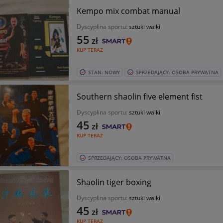
Kempo mix combat manual
Dyscyplina sportu:
sztuki walki
55
zł
KUP TERAZ
STAN: NOWY
SPRZEDAJĄCY: OSOBA PRYWATNA
Southern shaolin five element fist
Dyscyplina sportu:
sztuki walki
45
zł
KUP TERAZ
SPRZEDAJĄCY: OSOBA PRYWATNA
Shaolin tiger boxing
Dyscyplina sportu:
sztuki walki
45
zł
KUP TERAZ