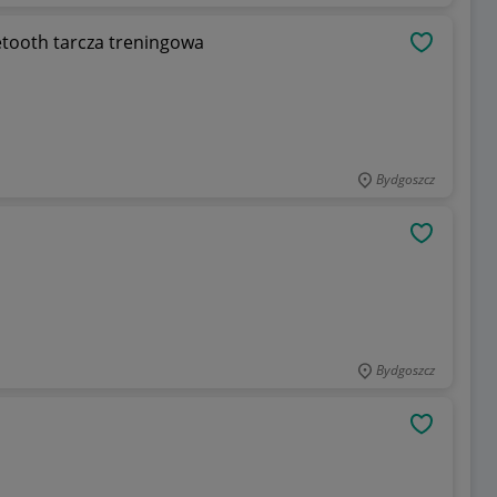
etooth tarcza treningowa
OBSERWU
Bydgoszcz
OBSERWU
Bydgoszcz
OBSERWU