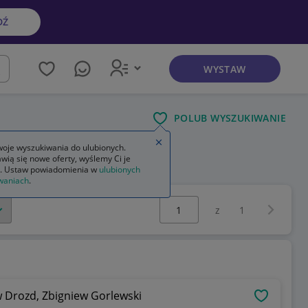
DŹ
WYSTAW
kaj
POLUB WYSZUKIWANIE
Zamknij wskazówkę
oje wyszukiwania do ulubionych.
wią się nowe oferty, wyślemy Ci je
. Ustaw powiadomienia w
ulubionych
waniach
.
Wybierz stronę:
Następna 
z
1
aw Drozd, Zbigniew Gorlewski
OBSERWU