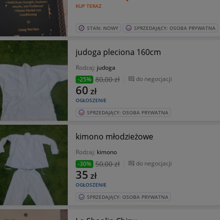
KUP TERAZ
STAN: NOWY
SPRZEDAJĄCY: OSOBA PRYWATNA
judoga pleciona 160cm
Rodzaj:
judoga
80
,00 zł
do negocjacji
-25%
60
zł
OGŁOSZENIE
SPRZEDAJĄCY: OSOBA PRYWATNA
kimono młodzieżowe
Rodzaj:
kimono
50
,00 zł
do negocjacji
-30%
35
zł
OGŁOSZENIE
SPRZEDAJĄCY: OSOBA PRYWATNA