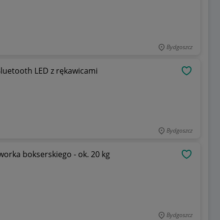
Bydgoszcz
uetooth LED z rękawicami
OBSERWU
Bydgoszcz
orka bokserskiego - ok. 20 kg
OBSERWU
Bydgoszcz