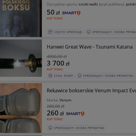
Dyscyplina sportu:
sztuki walki
Język publikacji:
polski
50
zł
KUP TERAZ
CZĘSTO SPRZEDAJE
SPRZEDAJĄCY: OSOBA PRYW
Hanwei Great Wave - Tsunami Katana
4000
,00 zł
3 700
zł
KUP TERAZ
STAN: NOWY
SPRZEDAJĄCY: OSOBA PRYWATNA
Rekawice bokserskie Venum Impact Evo
Marka:
Venum
280
,00 zł
260
zł
KUP TERAZ
SPRZEDAJĄCY: OSOBA PRYWATNA