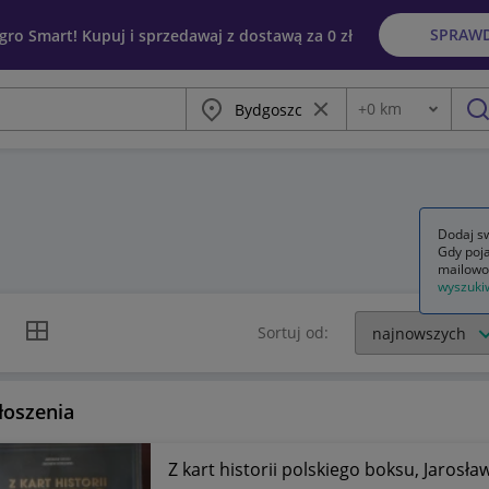
SPRAW
egro Smart! Kupuj i sprzedawaj z dostawą za 0 zł
Miasto
Wyczyść frazę
+
0
km
Odległość
szu
Dodaj sw
Gdy poja
mailowo
wyszuki
k listy
Widok siatki
Sortuj od:
łoszenia
Z kart historii polskiego boksu, Jarosł