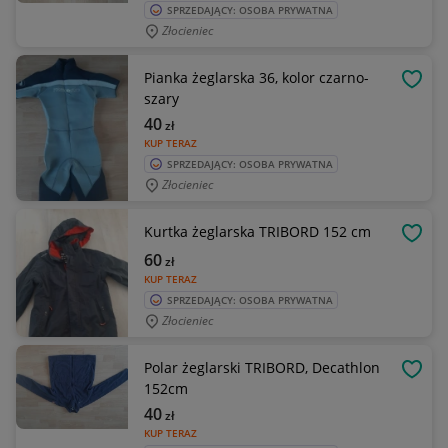
SPRZEDAJĄCY: OSOBA PRYWATNA
Złocieniec
Pianka żeglarska 36, kolor czarno-
OBSE
szary
40
zł
KUP TERAZ
SPRZEDAJĄCY: OSOBA PRYWATNA
Złocieniec
Kurtka żeglarska TRIBORD 152 cm
OBSE
60
zł
KUP TERAZ
SPRZEDAJĄCY: OSOBA PRYWATNA
Złocieniec
Polar żeglarski TRIBORD, Decathlon
OBSE
152cm
40
zł
KUP TERAZ