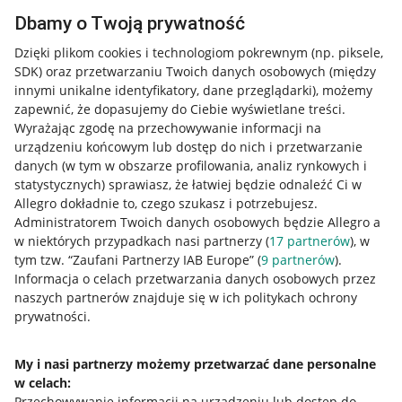
Dbamy o Twoją prywatność
Dzięki plikom cookies i technologiom pokrewnym
(np. piksele,
SDK)
oraz przetwarzaniu Twoich danych osobowych
(między
innymi unikalne identyfikatory, dane przeglądarki)
, możemy
zapewnić, że dopasujemy do Ciebie wyświetlane treści.
Wyrażając zgodę na przechowywanie informacji na
urządzeniu końcowym lub dostęp do nich i przetwarzanie
danych (w tym w obszarze profilowania, analiz rynkowych i
statystycznych) sprawiasz, że łatwiej będzie odnaleźć Ci w
Allegro dokładnie to, czego szukasz i potrzebujesz.
Administratorem Twoich danych osobowych będzie Allegro a
w niektórych przypadkach nasi partnerzy (
17
partnerów
), w
tym tzw. “Zaufani Partnerzy IAB Europe” (
9
partnerów
).
Przydatne informacje
Informacja o celach przetwarzania danych osobowych przez
naszych partnerów znajduje się w ich politykach ochrony
prywatności.
Jak to działa
Napisz do nas
My i nasi partnerzy możemy przetwarzać dane personalne
w celach:
Allegro Gadane dla sprzedających
Przechowywanie informacji na urządzeniu lub dostęp do