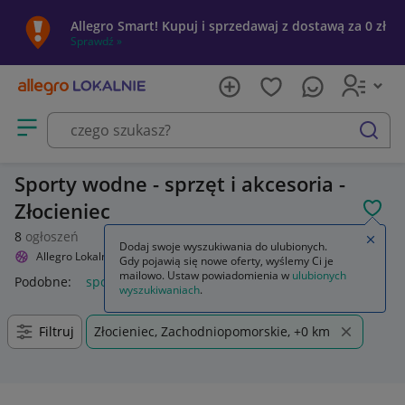
Allegro Smart! Kupuj i sprzedawaj z dostawą za 0 zł
Sprawdź »
Otwórz menu z kategoriami
szukaj
Sporty wodne - sprzęt i akcesoria -
Złocieniec
POL
8
ogłoszeń
Zamkn
Dodaj swoje wyszukiwania do ulubionych.
Allegro Lokalnie
Sport i turystyka
Sporty wodne
Gdy pojawią się nowe oferty, wyślemy Ci je
mailowo. Ustaw powiadomienia w
ulubionych
Podobne:
sporty wodne
kask sporty wodne
wyszukiwaniach
.
Filtruj
Złocieniec, Zachodniopomorskie, +0 km