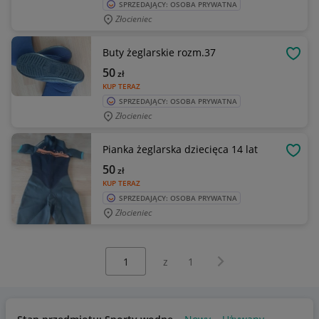
SPRZEDAJĄCY: OSOBA PRYWATNA
Złocieniec
Buty żeglarskie rozm.37
OBSE
50
zł
KUP TERAZ
SPRZEDAJĄCY: OSOBA PRYWATNA
Złocieniec
Pianka żeglarska dziecięca 14 lat
OBSE
50
zł
KUP TERAZ
SPRZEDAJĄCY: OSOBA PRYWATNA
Złocieniec
Wybierz stronę:
Następna strona
z
1