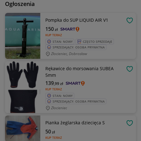
Ogłoszenia
Pompka do SUP LIQUID AIR V1
OBSE
150
zł
KUP TERAZ
STAN: NOWY
CZĘSTO SPRZEDAJE
SPRZEDAJĄCY: OSOBA PRYWATNA
Złocieniec, Dobrosław
Rękawice do morsowania SUBEA
OBSE
5mm
139
,99
zł
KUP TERAZ
STAN: NOWY
SPRZEDAJĄCY: OSOBA PRYWATNA
Złocieniec
Pianka żeglarska dziecięca S
OBSE
50
zł
KUP TERAZ