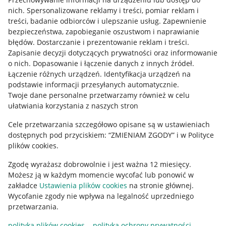
Allegro Gadane dla kupujących
nich
.
Spersonalizowane reklamy i treści, pomiar reklam i
treści, badanie odbiorców i ulepszanie usług
.
Zapewnienie
Mapa miejscowości
bezpieczeństwa, zapobieganie oszustwom i naprawianie
błędów
.
Dostarczanie i prezentowanie reklam i treści
.
Informacje prawne
Zapisanie decyzji dotyczących prywatności oraz informowanie
o nich
.
Dopasowanie i łączenie danych z innych źródeł
.
Regulamin
Łączenie różnych urządzeń
.
Identyfikacja urządzeń na
podstawie informacji przesyłanych automatycznie
.
Polityka plików "cookies"
Twoje dane personalne przetwarzamy również w celu
ułatwiania korzystania z naszych stron
Ustawienia plików "cookies"
Cele przetwarzania szczegółowo opisane są w ustawieniach
Udostępnianie lokalizacji
dostępnych pod przyciskiem: “ZMIENIAM ZGODY” i w Polityce
Informacje dla Aktu o Usługach Cyfrowych
plików cookies.
Zgodę wyrażasz dobrowolnie i jest ważna 12 miesięcy.
Pobierz aplikację
Możesz ją w każdym momencie wycofać lub ponowić w
zakładce
Ustawienia plików cookies
na stronie głównej.
Wycofanie zgody nie wpływa na legalność uprzedniego
przetwarzania.
polityka plików cookies
polityka ochrony prywatności