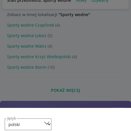
Stan przedmiotu: Sporty wodne
Nowy
Używany
Zobacz w innej lokalizacji
"Sporty wodne"
Sporty wodne Czaplinek
(4)
Sporty wodne Łobez
(5)
Sporty wodne Wałcz
(4)
Sporty wodne Krzyż Wielkopolski
(4)
Sporty wodne Bonin
(10)
POKAŻ WIĘCEJ
język