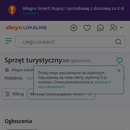
Allegro Smart! Kupuj i sprzedawaj z dostawą za 0 zł
Sprawdź »
Otwórz menu z kategoriami
szukaj
Sprzęt turystyczny
204
ogłoszenia
POL
Allegro Lokalnie
Sport i turystyka
Turystyka
Zamkn
Dodaj swoje wyszukiwania do ulubionych.
Gdy pojawią się nowe oferty, wyślemy Ci je
Podobne:
turystyka
sport i turystyka
geografia geologia tur
mailowo. Ustaw powiadomienia w
ulubionych
wyszukiwaniach
.
Filtruj
Mirków, Dolnośląskie, +0 km
Ogłoszenia