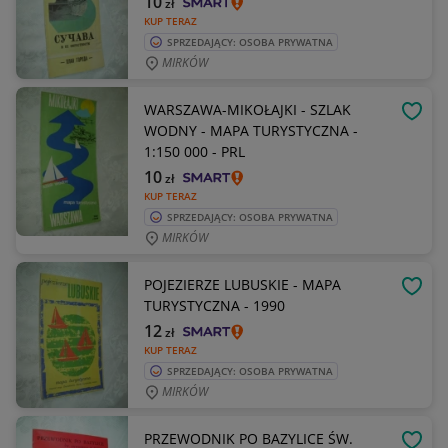
10
zł
KUP TERAZ
SPRZEDAJĄCY: OSOBA PRYWATNA
MIRKÓW
WARSZAWA-MIKOŁAJKI - SZLAK
OBSE
WODNY - MAPA TURYSTYCZNA -
1:150 000 - PRL
10
zł
KUP TERAZ
SPRZEDAJĄCY: OSOBA PRYWATNA
MIRKÓW
POJEZIERZE LUBUSKIE - MAPA
OBSE
TURYSTYCZNA - 1990
12
zł
KUP TERAZ
SPRZEDAJĄCY: OSOBA PRYWATNA
MIRKÓW
PRZEWODNIK PO BAZYLICE ŚW.