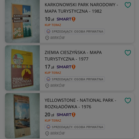
KARKONOWSKI PARK NARODOWY -
OBSE
MAPA TURYSTYCZNA - 1982
10
zł
KUP TERAZ
SPRZEDAJĄCY: OSOBA PRYWATNA
MIRKÓW
ZIEMIA CIESZYŃSKA - MAPA
OBSE
TURYSTYCZNA - 1977
17
zł
KUP TERAZ
SPRZEDAJĄCY: OSOBA PRYWATNA
MIRKÓW
YELLOWSTONE - NATIONAL PARK -
OBSE
ROZKŁADÓWKA - 1976
20
zł
KUP TERAZ
SPRZEDAJĄCY: OSOBA PRYWATNA
MIRKÓW