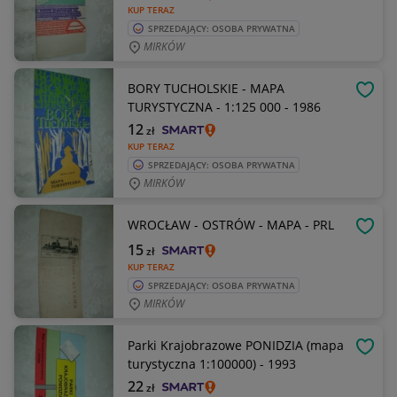
KUP TERAZ
SPRZEDAJĄCY: OSOBA PRYWATNA
MIRKÓW
BORY TUCHOLSKIE - MAPA
OBSE
TURYSTYCZNA - 1:125 000 - 1986
12
zł
KUP TERAZ
SPRZEDAJĄCY: OSOBA PRYWATNA
MIRKÓW
WROCŁAW - OSTRÓW - MAPA - PRL
OBSE
15
zł
KUP TERAZ
SPRZEDAJĄCY: OSOBA PRYWATNA
MIRKÓW
Parki Krajobrazowe PONIDZIA (mapa
OBSE
turystyczna 1:100000) - 1993
22
zł