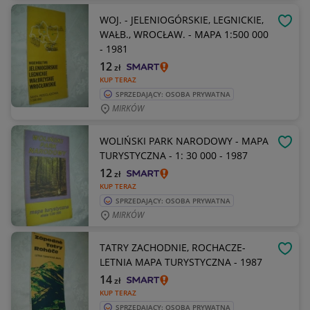
WOJ. - JELENIOGÓRSKIE, LEGNICKIE,
OBSE
WAŁB., WROCŁAW. - MAPA 1:500 000
- 1981
12
zł
KUP TERAZ
SPRZEDAJĄCY: OSOBA PRYWATNA
MIRKÓW
WOLIŃSKI PARK NARODOWY - MAPA
OBSE
TURYSTYCZNA - 1: 30 000 - 1987
12
zł
KUP TERAZ
SPRZEDAJĄCY: OSOBA PRYWATNA
MIRKÓW
TATRY ZACHODNIE, ROCHACZE-
OBSE
LETNIA MAPA TURYSTYCZNA - 1987
14
zł
KUP TERAZ
SPRZEDAJĄCY: OSOBA PRYWATNA