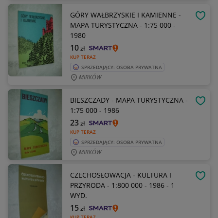
GÓRY WAŁBRZYSKIE I KAMIENNE -
OBSE
MAPA TURYSTYCZNA - 1:75 000 -
1980
10
zł
KUP TERAZ
SPRZEDAJĄCY: OSOBA PRYWATNA
MIRKÓW
BIESZCZADY - MAPA TURYSTYCZNA -
OBSE
1:75 000 - 1986
23
zł
KUP TERAZ
SPRZEDAJĄCY: OSOBA PRYWATNA
MIRKÓW
CZECHOSŁOWACJA - KULTURA I
OBSE
PRZYRODA - 1:800 000 - 1986 - 1
WYD.
15
zł
KUP TERAZ