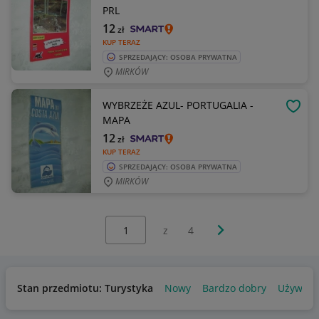
PRL
12
zł
KUP TERAZ
SPRZEDAJĄCY: OSOBA PRYWATNA
MIRKÓW
WYBRZEŻE AZUL- PORTUGALIA -
OBSE
MAPA
12
zł
KUP TERAZ
SPRZEDAJĄCY: OSOBA PRYWATNA
MIRKÓW
Wybierz stronę:
Następna strona
z
4
Stan przedmiotu: Turystyka
Nowy
Bardzo dobry
Używan