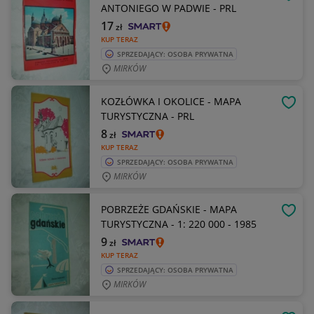
OBSE
ANTONIEGO W PADWIE - PRL
17
zł
KUP TERAZ
SPRZEDAJĄCY: OSOBA PRYWATNA
MIRKÓW
KOZŁÓWKA I OKOLICE - MAPA
OBSE
TURYSTYCZNA - PRL
8
zł
KUP TERAZ
SPRZEDAJĄCY: OSOBA PRYWATNA
MIRKÓW
POBRZEŻE GDAŃSKIE - MAPA
OBSE
TURYSTYCZNA - 1: 220 000 - 1985
9
zł
KUP TERAZ
SPRZEDAJĄCY: OSOBA PRYWATNA
MIRKÓW