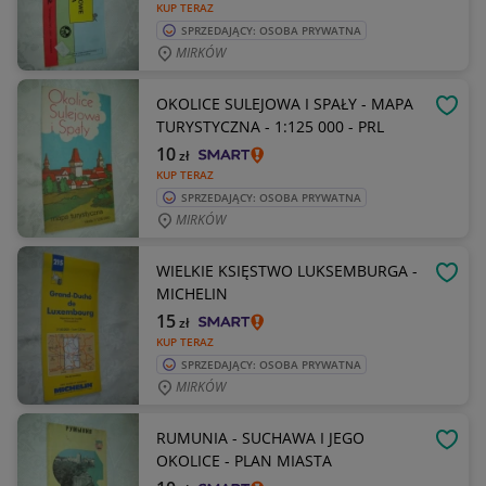
KUP TERAZ
SPRZEDAJĄCY: OSOBA PRYWATNA
MIRKÓW
OKOLICE SULEJOWA I SPAŁY - MAPA
OBSE
TURYSTYCZNA - 1:125 000 - PRL
10
zł
KUP TERAZ
SPRZEDAJĄCY: OSOBA PRYWATNA
MIRKÓW
WIELKIE KSIĘSTWO LUKSEMBURGA -
OBSE
MICHELIN
15
zł
KUP TERAZ
SPRZEDAJĄCY: OSOBA PRYWATNA
MIRKÓW
RUMUNIA - SUCHAWA I JEGO
OBSE
OKOLICE - PLAN MIASTA