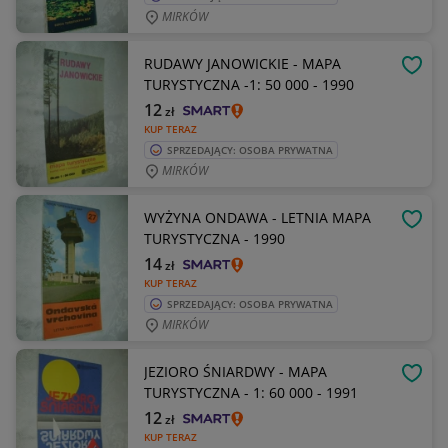
MIRKÓW
RUDAWY JANOWICKIE - MAPA
OBSE
TURYSTYCZNA -1: 50 000 - 1990
12
zł
KUP TERAZ
SPRZEDAJĄCY: OSOBA PRYWATNA
MIRKÓW
WYŻYNA ONDAWA - LETNIA MAPA
OBSE
TURYSTYCZNA - 1990
14
zł
KUP TERAZ
SPRZEDAJĄCY: OSOBA PRYWATNA
MIRKÓW
JEZIORO ŚNIARDWY - MAPA
OBSE
TURYSTYCZNA - 1: 60 000 - 1991
12
zł
KUP TERAZ