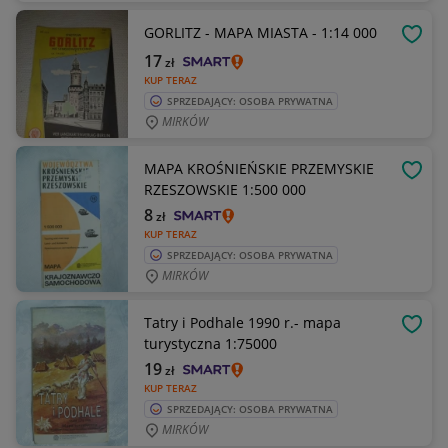
GORLITZ - MAPA MIASTA - 1:14 000
OBSE
17
zł
KUP TERAZ
SPRZEDAJĄCY: OSOBA PRYWATNA
MIRKÓW
MAPA KROŚNIEŃSKIE PRZEMYSKIE
OBSE
RZESZOWSKIE 1:500 000
8
zł
KUP TERAZ
SPRZEDAJĄCY: OSOBA PRYWATNA
MIRKÓW
Tatry i Podhale 1990 r.- mapa
OBSE
turystyczna 1:75000
19
zł
KUP TERAZ
SPRZEDAJĄCY: OSOBA PRYWATNA
MIRKÓW