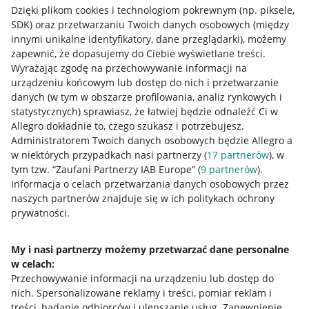
Dzięki plikom cookies i technologiom pokrewnym
(np. piksele,
SDK)
oraz przetwarzaniu Twoich danych osobowych
(między
innymi unikalne identyfikatory, dane przeglądarki)
, możemy
zapewnić, że dopasujemy do Ciebie wyświetlane treści.
Wyrażając zgodę na przechowywanie informacji na
urządzeniu końcowym lub dostęp do nich i przetwarzanie
danych (w tym w obszarze profilowania, analiz rynkowych i
statystycznych) sprawiasz, że łatwiej będzie odnaleźć Ci w
Allegro dokładnie to, czego szukasz i potrzebujesz.
Administratorem Twoich danych osobowych będzie Allegro a
w niektórych przypadkach nasi partnerzy (
17
partnerów
), w
tym tzw. “Zaufani Partnerzy IAB Europe” (
9
partnerów
).
Przydatne informacje
Informacja o celach przetwarzania danych osobowych przez
naszych partnerów znajduje się w ich politykach ochrony
prywatności.
Jak to działa
Napisz do nas
My i nasi partnerzy możemy przetwarzać dane personalne
w celach:
Allegro Gadane dla sprzedających
Przechowywanie informacji na urządzeniu lub dostęp do
Allegro Gadane dla kupujących
nich
.
Spersonalizowane reklamy i treści, pomiar reklam i
treści, badanie odbiorców i ulepszanie usług
.
Zapewnienie