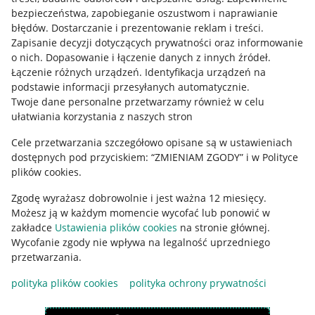
Mapa miejscowości
bezpieczeństwa, zapobieganie oszustwom i naprawianie
błędów
.
Dostarczanie i prezentowanie reklam i treści
.
Informacje prawne
Zapisanie decyzji dotyczących prywatności oraz informowanie
o nich
.
Dopasowanie i łączenie danych z innych źródeł
.
Regulamin
Łączenie różnych urządzeń
.
Identyfikacja urządzeń na
podstawie informacji przesyłanych automatycznie
.
Polityka plików "cookies"
Twoje dane personalne przetwarzamy również w celu
ułatwiania korzystania z naszych stron
Ustawienia plików "cookies"
Cele przetwarzania szczegółowo opisane są w ustawieniach
Udostępnianie lokalizacji
dostępnych pod przyciskiem: “ZMIENIAM ZGODY” i w Polityce
Informacje dla Aktu o Usługach Cyfrowych
plików cookies.
Zgodę wyrażasz dobrowolnie i jest ważna 12 miesięcy.
Pobierz aplikację
Możesz ją w każdym momencie wycofać lub ponowić w
zakładce
Ustawienia plików cookies
na stronie głównej.
Wycofanie zgody nie wpływa na legalność uprzedniego
przetwarzania.
polityka plików cookies
polityka ochrony prywatności