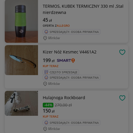
TERMOS, KUBEK TERMICZNY 330 ml ,Stal
nierdzewna
45
zł
OFERTA Z
ALLEGRO
SPRZEDAJĄCY: OSOBA PRYWATNA
Mirków
Kizer Nóż Kesmec V4461A2
OBSE
199
zł
KUP TERAZ
CZĘSTO SPRZEDAJE
SPRZEDAJĄCY: OSOBA PRYWATNA
Mirków
Hulajnoga Rockboard
OBSE
270
,00 zł
-44%
150
zł
KUP TERAZ
SPRZEDAJĄCY: OSOBA PRYWATNA
Mirków