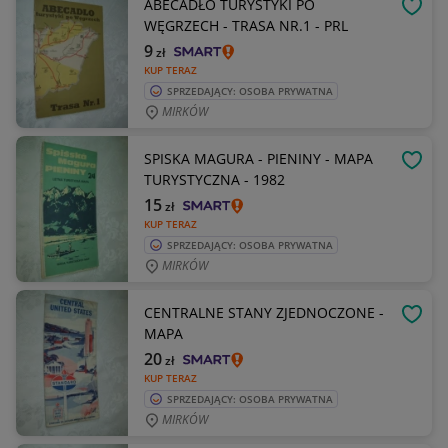
ABECADŁO TURYSTYKI PO
OBSE
WĘGRZECH - TRASA NR.1 - PRL
9
zł
KUP TERAZ
SPRZEDAJĄCY: OSOBA PRYWATNA
MIRKÓW
SPISKA MAGURA - PIENINY - MAPA
OBSE
TURYSTYCZNA - 1982
15
zł
KUP TERAZ
SPRZEDAJĄCY: OSOBA PRYWATNA
MIRKÓW
CENTRALNE STANY ZJEDNOCZONE -
OBSE
MAPA
20
zł
KUP TERAZ
SPRZEDAJĄCY: OSOBA PRYWATNA
MIRKÓW