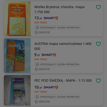
Wielka Brytania, Irlandia- mapa
OBSE
1:750 000
13
zł
KUP TERAZ
SPRZEDAJĄCY: OSOBA PRYWATNA
MIRKÓW
AUSTRIA mapa samochodowa 1:400
OBSE
000
9
zł
KUP TERAZ
SPRZEDAJĄCY: OSOBA PRYWATNA
MIRKÓW
PEC POD ŚNIEŻKĄ - MAPA - 1:15 000
OBSE
10
zł
KUP TERAZ
SPRZEDAJĄCY: OSOBA PRYWATNA
MIRKÓW