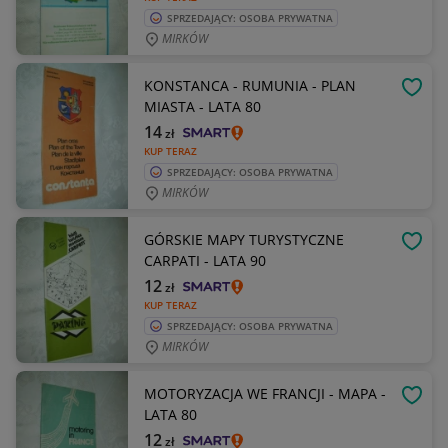
SPRZEDAJĄCY: OSOBA PRYWATNA
MIRKÓW
KONSTANCA - RUMUNIA - PLAN
OBSE
MIASTA - LATA 80
14
zł
KUP TERAZ
SPRZEDAJĄCY: OSOBA PRYWATNA
MIRKÓW
GÓRSKIE MAPY TURYSTYCZNE
OBSE
CARPATI - LATA 90
12
zł
KUP TERAZ
SPRZEDAJĄCY: OSOBA PRYWATNA
MIRKÓW
MOTORYZACJA WE FRANCJI - MAPA -
OBSE
LATA 80
12
zł