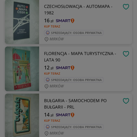
CZECHOSŁOWACJA - AUTOMAPA -
OBSE
1982
16
zł
KUP TERAZ
SPRZEDAJĄCY: OSOBA PRYWATNA
MIRKÓW
FLORENCJA - MAPA TURYSTYCZNA -
OBSE
LATA 90
12
zł
KUP TERAZ
SPRZEDAJĄCY: OSOBA PRYWATNA
MIRKÓW
BUŁGARIA - SAMOCHODEM PO
OBSE
BUŁGARII - PRL
14
zł
KUP TERAZ
SPRZEDAJĄCY: OSOBA PRYWATNA
MIRKÓW