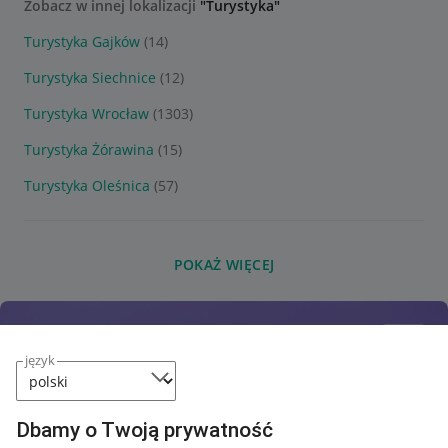
Zobacz w innej lokalizacji
"Turystyka"
Turystyka Gajków
(14)
Turystyka Siechnice
(12)
Turystyka Wrocław
(1303)
Turystyka Żórawina
(15)
Turystyka Oleśnica
(57)
POKAŻ WIĘCEJ
język
Dbamy o Twoją prywatność