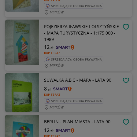
SPRZEDAJĄCY: OSOBA PRYWATNA
MIRKÓW
POJEZIERZA IŁAWSKIE I OLSZTYŃSKIE
OBSE
- MAPA TURYSTYCZNA - 1:175 000 -
1989
12
zł
KUP TERAZ
SPRZEDAJĄCY: OSOBA PRYWATNA
MIRKÓW
SUWAŁKA A,B,C - MAPA - LATA 90
OBSE
8
zł
KUP TERAZ
SPRZEDAJĄCY: OSOBA PRYWATNA
MIRKÓW
BERLIN - PLAN MIASTA - LATA 90
OBSE
12
zł
KUP TERAZ