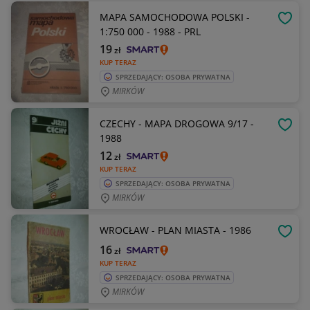
MAPA SAMOCHODOWA POLSKI -
OBSE
1:750 000 - 1988 - PRL
19
zł
KUP TERAZ
SPRZEDAJĄCY: OSOBA PRYWATNA
MIRKÓW
CZECHY - MAPA DROGOWA 9/17 -
OBSE
1988
12
zł
KUP TERAZ
SPRZEDAJĄCY: OSOBA PRYWATNA
MIRKÓW
WROCŁAW - PLAN MIASTA - 1986
OBSE
16
zł
KUP TERAZ
SPRZEDAJĄCY: OSOBA PRYWATNA
MIRKÓW