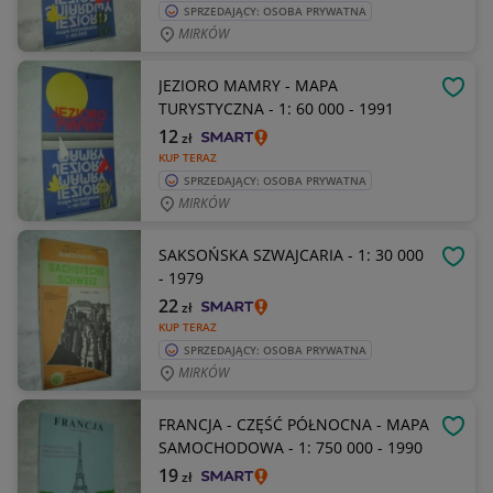
SPRZEDAJĄCY: OSOBA PRYWATNA
MIRKÓW
JEZIORO MAMRY - MAPA
OBSE
TURYSTYCZNA - 1: 60 000 - 1991
12
zł
KUP TERAZ
SPRZEDAJĄCY: OSOBA PRYWATNA
MIRKÓW
SAKSOŃSKA SZWAJCARIA - 1: 30 000
OBSE
- 1979
22
zł
KUP TERAZ
SPRZEDAJĄCY: OSOBA PRYWATNA
MIRKÓW
FRANCJA - CZĘŚĆ PÓŁNOCNA - MAPA
OBSE
SAMOCHODOWA - 1: 750 000 - 1990
19
zł