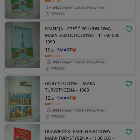
KUP TERAZ
SPRZEDAJĄCY: OSOBA PRYWATNA
MIRKÓW
FRANCJA - CZĘŚĆ POŁUDNIOWA -
OBSE
MAPA SAMOCHODOWA - 1: 750 000 -
1990
19
zł
KUP TERAZ
SPRZEDAJĄCY: OSOBA PRYWATNA
MIRKÓW
GÓRY STOŁOWE - MAPA
OBSE
TURYSTYCZNA - 1983
12
zł
KUP TERAZ
SPRZEDAJĄCY: OSOBA PRYWATNA
MIRKÓW
DRAWIEŃSKI PARK NARODOWY -
OBSE
MAPA TURYSTYCZNA - 1: 50 000 -