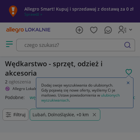
Allegro Smart! Kupuj i sprzedawaj z dostawą za 0 zł
Sprawdź »
Otwórz menu z kategoriami
szukaj
Wędkarstwo - sprzęt, odzież i
akcesoria
POL
2
ogłoszenia
Zamkn
Dodaj swoje wyszukiwania do ulubionych.
Allegro Lokalnie
Sport i turystyka
Wędkarstwo
Gdy pojawią się nowe oferty, wyślemy Ci je
mailowo. Ustaw powiadomienia w
ulubionych
Podobne:
wędkarstwo
wędkarstwo akcesoria
wędkarstwo k
wyszukiwaniach
.
Filtruj
Lubań, Dolnośląskie, +0 km