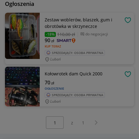
Ogłoszenia
Zestaw woblerów, blaszek, gum i
OBSE
obrotówka w skrzyneczce
110
,00 zł
do negocjacji
-18%
90
zł
KUP TERAZ
SPRZEDAJĄCY: OSOBA PRYWATNA
Lubań
Kołowrotek dam Quick 2000
OBSE
70
zł
OGŁOSZENIE
SPRZEDAJĄCY: OSOBA PRYWATNA
Lubań
Wybierz stronę:
Następna strona
z
1