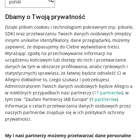
Dbamy o Twoją prywatność
Dzięki plikom cookies i technologiom pokrewnym
(np. piksele,
SDK)
oraz przetwarzaniu Twoich danych osobowych
(między
innymi unikalne identyfikatory, dane przeglądarki)
, możemy
zapewnić, że dopasujemy do Ciebie wyświetlane treści.
Wyrażając zgodę na przechowywanie informacji na
urządzeniu końcowym lub dostęp do nich i przetwarzanie
danych (w tym w obszarze profilowania, analiz rynkowych i
statystycznych) sprawiasz, że łatwiej będzie odnaleźć Ci w
Allegro dokładnie to, czego szukasz i potrzebujesz.
Administratorem Twoich danych osobowych będzie Allegro a
w niektórych przypadkach nasi partnerzy (
17
partnerów
), w
tym tzw. “Zaufani Partnerzy IAB Europe” (
9
partnerów
).
Przydatne informacje
Informacja o celach przetwarzania danych osobowych przez
naszych partnerów znajduje się w ich politykach ochrony
prywatności.
Jak to działa
Napisz do nas
My i nasi partnerzy możemy przetwarzać dane personalne