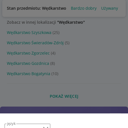
Stan przedmiotu: Wędkarstwo
Bardzo dobry
Używany
Zobacz w innej lokalizacji
"Wędkarstwo"
Wędkarstwo Szyszkowa
(25)
Wędkarstwo Świeradów-Zdrój
(5)
Wędkarstwo Zgorzelec
(4)
Wędkarstwo Gozdnica
(8)
Wędkarstwo Bogatynia
(10)
POKAŻ WIĘCEJ
język