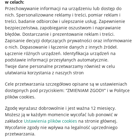
w celach:
Allegro Gadane dla sprzedających
Przechowywanie informacji na urządzeniu lub dostęp do
Allegro Gadane dla kupujących
nich
.
Spersonalizowane reklamy i treści, pomiar reklam i
treści, badanie odbiorców i ulepszanie usług
.
Zapewnienie
Mapa miejscowości
bezpieczeństwa, zapobieganie oszustwom i naprawianie
błędów
.
Dostarczanie i prezentowanie reklam i treści
.
Informacje prawne
Zapisanie decyzji dotyczących prywatności oraz informowanie
o nich
.
Dopasowanie i łączenie danych z innych źródeł
.
Regulamin
Łączenie różnych urządzeń
.
Identyfikacja urządzeń na
podstawie informacji przesyłanych automatycznie
.
Polityka plików "cookies"
Twoje dane personalne przetwarzamy również w celu
ułatwiania korzystania z naszych stron
Ustawienia plików "cookies"
Cele przetwarzania szczegółowo opisane są w ustawieniach
Udostępnianie lokalizacji
dostępnych pod przyciskiem: “ZMIENIAM ZGODY” i w Polityce
Informacje dla Aktu o Usługach Cyfrowych
plików cookies.
Zgodę wyrażasz dobrowolnie i jest ważna 12 miesięcy.
Pobierz aplikację
Możesz ją w każdym momencie wycofać lub ponowić w
zakładce
Ustawienia plików cookies
na stronie głównej.
Wycofanie zgody nie wpływa na legalność uprzedniego
przetwarzania.