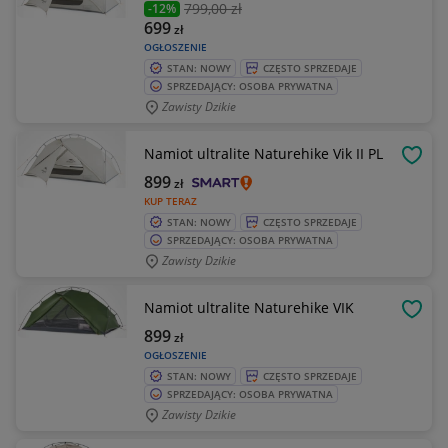
799
,00 zł
-12%
699
zł
OGŁOSZENIE
STAN: NOWY
CZĘSTO SPRZEDAJE
SPRZEDAJĄCY: OSOBA PRYWATNA
Zawisty Dzikie
Namiot ultralite Naturehike Vik II PL
OBSE
899
zł
KUP TERAZ
STAN: NOWY
CZĘSTO SPRZEDAJE
SPRZEDAJĄCY: OSOBA PRYWATNA
Zawisty Dzikie
Namiot ultralite Naturehike VIK
OBSE
899
zł
OGŁOSZENIE
STAN: NOWY
CZĘSTO SPRZEDAJE
SPRZEDAJĄCY: OSOBA PRYWATNA
Zawisty Dzikie