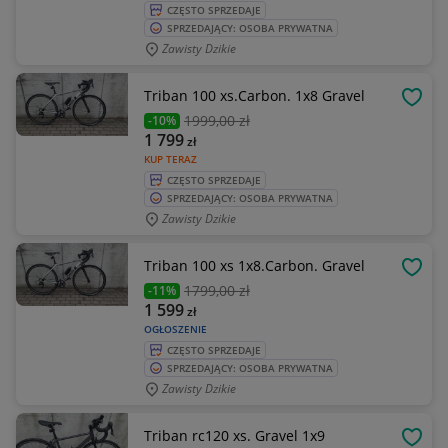
CZĘSTO SPRZEDAJE
SPRZEDAJĄCY: OSOBA PRYWATNA
Zawisty Dzikie
Triban 100 xs.Carbon. 1x8 Gravel
OBSE
1999
,00 zł
-10%
1 799
zł
KUP TERAZ
CZĘSTO SPRZEDAJE
SPRZEDAJĄCY: OSOBA PRYWATNA
Zawisty Dzikie
Triban 100 xs 1x8.Carbon. Gravel
OBSE
1799
,00 zł
-11%
1 599
zł
OGŁOSZENIE
CZĘSTO SPRZEDAJE
SPRZEDAJĄCY: OSOBA PRYWATNA
Zawisty Dzikie
Triban rc120 xs. Gravel 1x9
OBSE