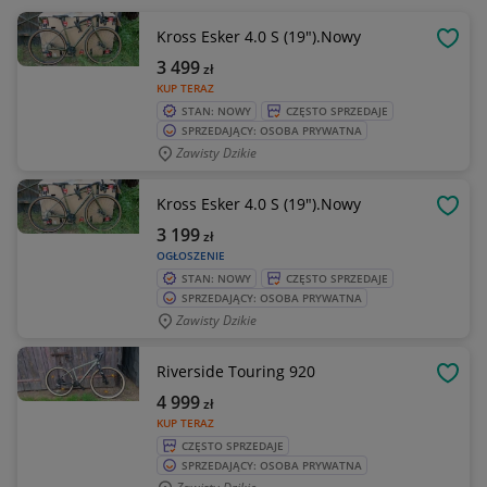
Kross Esker 4.0 S (19").Nowy
OBSE
3 499
zł
KUP TERAZ
STAN: NOWY
CZĘSTO SPRZEDAJE
SPRZEDAJĄCY: OSOBA PRYWATNA
Zawisty Dzikie
Kross Esker 4.0 S (19").Nowy
OBSE
3 199
zł
OGŁOSZENIE
STAN: NOWY
CZĘSTO SPRZEDAJE
SPRZEDAJĄCY: OSOBA PRYWATNA
Zawisty Dzikie
Riverside Touring 920
OBSE
4 999
zł
KUP TERAZ
CZĘSTO SPRZEDAJE
SPRZEDAJĄCY: OSOBA PRYWATNA