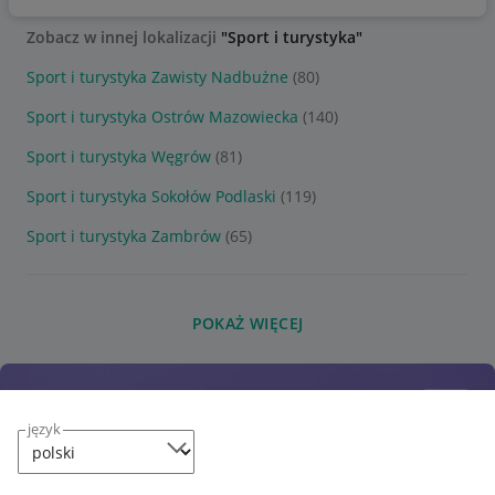
Zobacz w innej lokalizacji
"Sport i turystyka"
Sport i turystyka Zawisty Nadbużne
(80)
Sport i turystyka Ostrów Mazowiecka
(140)
Sport i turystyka Węgrów
(81)
Sport i turystyka Sokołów Podlaski
(119)
Sport i turystyka Zambrów
(65)
POKAŻ WIĘCEJ
język