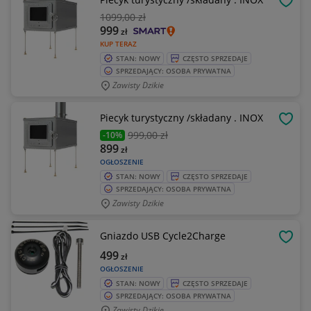
OBSE
1099
,00 zł
999
zł
KUP TERAZ
STAN: NOWY
CZĘSTO SPRZEDAJE
SPRZEDAJĄCY: OSOBA PRYWATNA
Zawisty Dzikie
Piecyk turystyczny /składany . INOX
OBSE
999
,00 zł
-10%
899
zł
OGŁOSZENIE
STAN: NOWY
CZĘSTO SPRZEDAJE
SPRZEDAJĄCY: OSOBA PRYWATNA
Zawisty Dzikie
Gniazdo USB Cycle2Charge
OBSE
499
zł
OGŁOSZENIE
STAN: NOWY
CZĘSTO SPRZEDAJE
SPRZEDAJĄCY: OSOBA PRYWATNA
Zawisty Dzikie