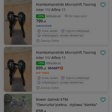
Klamkomanetnki Microshift Touring
OBSE
inter 11/ Alfine 11
999
,00 zł
do negocjacji
-20%
799
zł
OGŁOSZENIE
STAN: NOWY
CZĘSTO SPRZEDAJE
SPRZEDAJĄCY: OSOBA PRYWATNA
Zawisty Dzikie
Klamkomanetnki Microshift Touring
OBSE
inter 11/ Alfine 11
999
,00 zł
-10%
899
zł
KUP TERAZ
STAN: NOWY
CZĘSTO SPRZEDAJE
SPRZEDAJĄCY: OSOBA PRYWATNA
Zawisty Dzikie
Rower damski KTM.
OBSE
"Dwururka"piekna , stylowa "damka"
659
zł