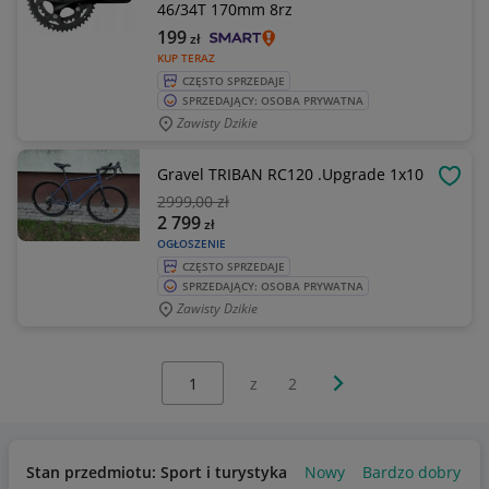
46/34T 170mm 8rz
199
zł
KUP TERAZ
CZĘSTO SPRZEDAJE
SPRZEDAJĄCY: OSOBA PRYWATNA
Zawisty Dzikie
Gravel TRIBAN RC120 .Upgrade 1x10
OBSE
2999
,00 zł
2 799
zł
OGŁOSZENIE
CZĘSTO SPRZEDAJE
SPRZEDAJĄCY: OSOBA PRYWATNA
Zawisty Dzikie
Wybierz stronę:
Następna strona
z
2
Stan przedmiotu: Sport i turystyka
Nowy
Bardzo dobry
U