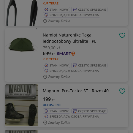
KUP TERAZ
STAN: NOWY
CZĘSTO SPRZEDAJE
SPRZEDAJĄCY: OSOBA PRYWATNA
Zawisty Dzikie
Namiot Naturehike Taga
OBSE
jednoosobowy ultralite . PL
759
,00 zł
699
zł
KUP TERAZ
STAN: NOWY
CZĘSTO SPRZEDAJE
SPRZEDAJĄCY: OSOBA PRYWATNA
Zawisty Dzikie
Magnum Pro-Tector ST . Rozm.40
OBSE
199
zł
OGŁOSZENIE
STAN: NOWY
CZĘSTO SPRZEDAJE
SPRZEDAJĄCY: OSOBA PRYWATNA
Zawisty Dzikie