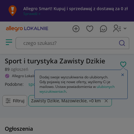
Allegro Smart! Kupuj i sprzedawaj z dostawą za 0 zł
Sprawdź »
Otwórz menu z kategoriami
szukaj
Sport i turystyka Zawisty Dzikie
POL
89
ogłoszeń
Zamkn
Allegro Lokalnie
Sport i turystyka
Dodaj swoje wyszukiwania do ulubionych.
Gdy pojawią się nowe oferty, wyślemy Ci je
Podobne:
sport i turystyka
allegro sport i turystyka
mailowo. Ustaw powiadomienia w
ulubionych
wyszukiwaniach
.
Filtruj
Zawisty Dzikie, Mazowieckie, +0 km
Ogłoszenia