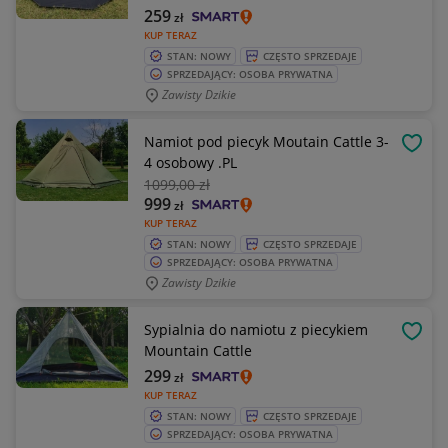
259
zł
KUP TERAZ
STAN: NOWY
CZĘSTO SPRZEDAJE
SPRZEDAJĄCY: OSOBA PRYWATNA
Zawisty Dzikie
Namiot pod piecyk Moutain Cattle 3-
OBSE
4 osobowy .PL
1099
,00 zł
999
zł
KUP TERAZ
STAN: NOWY
CZĘSTO SPRZEDAJE
SPRZEDAJĄCY: OSOBA PRYWATNA
Zawisty Dzikie
Sypialnia do namiotu z piecykiem
OBSE
Mountain Cattle
299
zł
KUP TERAZ
STAN: NOWY
CZĘSTO SPRZEDAJE
SPRZEDAJĄCY: OSOBA PRYWATNA