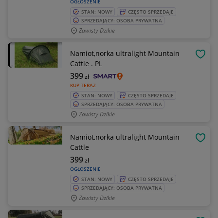
OGŁOSZENIE
STAN: NOWY
CZĘSTO SPRZEDAJE
SPRZEDAJĄCY: OSOBA PRYWATNA
Zawisty Dzikie
Namiot,norka ultralight Mountain
OBSE
Cattle . PL
399
zł
KUP TERAZ
STAN: NOWY
CZĘSTO SPRZEDAJE
SPRZEDAJĄCY: OSOBA PRYWATNA
Zawisty Dzikie
Namiot,norka ultralight Mountain
OBSE
Cattle
399
zł
OGŁOSZENIE
STAN: NOWY
CZĘSTO SPRZEDAJE
SPRZEDAJĄCY: OSOBA PRYWATNA
Zawisty Dzikie