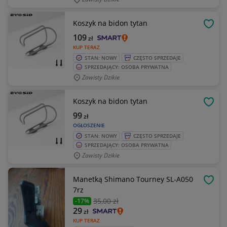
Koszyk na bidon tytan
OBSE
109
zł
KUP TERAZ
STAN: NOWY
CZĘSTO SPRZEDAJE
SPRZEDAJĄCY: OSOBA PRYWATNA
Zawisty Dzikie
Koszyk na bidon tytan
OBSE
99
zł
OGŁOSZENIE
STAN: NOWY
CZĘSTO SPRZEDAJE
SPRZEDAJĄCY: OSOBA PRYWATNA
Zawisty Dzikie
Manetką Shimano Tourney SL-A050
OBSE
7rz
35
,00 zł
-17%
29
zł
KUP TERAZ