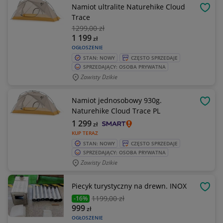
Namiot ultralite Naturehike Cloud
OBSE
Trace
1299
,00 zł
1 199
zł
OGŁOSZENIE
STAN: NOWY
CZĘSTO SPRZEDAJE
SPRZEDAJĄCY: OSOBA PRYWATNA
Zawisty Dzikie
Namiot jednosobowy 930g.
OBSE
Naturehike Cloud Trace PL
1 299
zł
KUP TERAZ
STAN: NOWY
CZĘSTO SPRZEDAJE
SPRZEDAJĄCY: OSOBA PRYWATNA
Zawisty Dzikie
Piecyk turystyczny na drewn. INOX
OBSE
1199
,00 zł
-16%
999
zł
OGŁOSZENIE