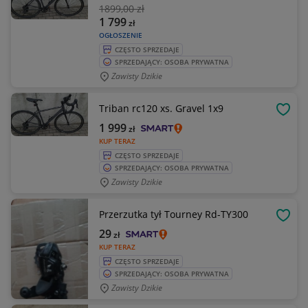
1899
,00 zł
1 799
zł
OGŁOSZENIE
CZĘSTO SPRZEDAJE
SPRZEDAJĄCY: OSOBA PRYWATNA
Zawisty Dzikie
Triban rc120 xs. Gravel 1x9
OBSE
1 999
zł
KUP TERAZ
CZĘSTO SPRZEDAJE
SPRZEDAJĄCY: OSOBA PRYWATNA
Zawisty Dzikie
Przerzutka tył Tourney Rd-TY300
OBSE
29
zł
KUP TERAZ
CZĘSTO SPRZEDAJE
SPRZEDAJĄCY: OSOBA PRYWATNA
Zawisty Dzikie