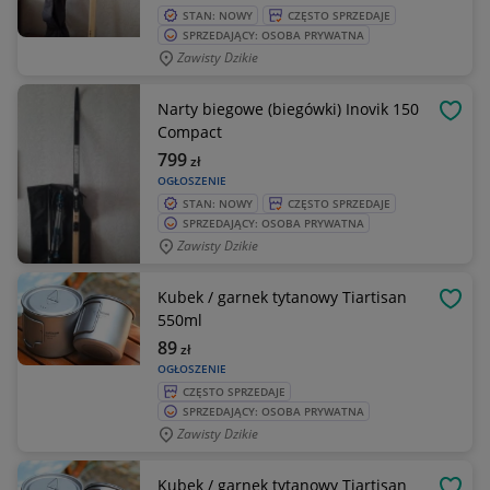
STAN: NOWY
CZĘSTO SPRZEDAJE
SPRZEDAJĄCY: OSOBA PRYWATNA
Zawisty Dzikie
Narty biegowe (biegówki) Inovik 150
OBSE
Compact
799
zł
OGŁOSZENIE
STAN: NOWY
CZĘSTO SPRZEDAJE
SPRZEDAJĄCY: OSOBA PRYWATNA
Zawisty Dzikie
Kubek / garnek tytanowy Tiartisan
OBSE
550ml
89
zł
OGŁOSZENIE
CZĘSTO SPRZEDAJE
SPRZEDAJĄCY: OSOBA PRYWATNA
Zawisty Dzikie
Kubek / garnek tytanowy Tiartisan