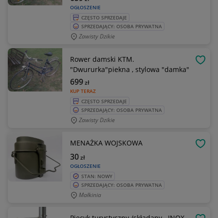
OGŁOSZENIE
CZĘSTO SPRZEDAJE
SPRZEDAJĄCY: OSOBA PRYWATNA
Zawisty Dzikie
Rower damski KTM.
OBSE
"Dwururka"piekna , stylowa "damka"
699
zł
KUP TERAZ
CZĘSTO SPRZEDAJE
SPRZEDAJĄCY: OSOBA PRYWATNA
Zawisty Dzikie
MENAŻKA WOJSKOWA
OBSE
30
zł
OGŁOSZENIE
STAN: NOWY
SPRZEDAJĄCY: OSOBA PRYWATNA
Małkinia
Piecyk turystyczny /składany . INOX