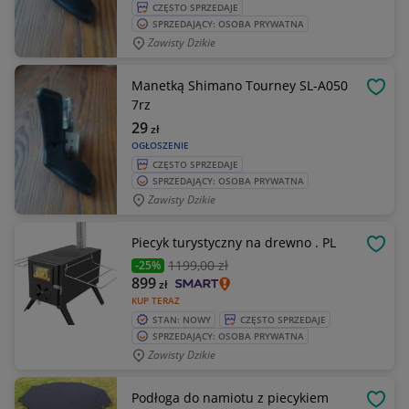
CZĘSTO SPRZEDAJE
SPRZEDAJĄCY: OSOBA PRYWATNA
Zawisty Dzikie
Manetką Shimano Tourney SL-A050
OBSE
7rz
29
zł
OGŁOSZENIE
CZĘSTO SPRZEDAJE
SPRZEDAJĄCY: OSOBA PRYWATNA
Zawisty Dzikie
Piecyk turystyczny na drewno . PL
OBSE
1199
,00 zł
-25%
899
zł
KUP TERAZ
STAN: NOWY
CZĘSTO SPRZEDAJE
SPRZEDAJĄCY: OSOBA PRYWATNA
Zawisty Dzikie
Podłoga do namiotu z piecykiem
OBSE