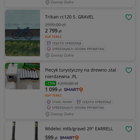
Zawisty Dzikie
Triban rc120 S. GRAVEL
OBSE
2999
,00 zł
2 799
zł
KUP TERAZ
CZĘSTO SPRZEDAJE
SPRZEDAJĄCY: OSOBA PRYWATNA
Zawisty Dzikie
Piecyk turystyczny na drewno ,stal
OBSE
nierdzewna .PL
1299
,00 zł
-15%
1 099
zł
KUP TERAZ
STAN: NOWY
CZĘSTO SPRZEDAJE
SPRZEDAJĄCY: OSOBA PRYWATNA
Zawisty Dzikie
Widelec mtb/gravel 29" EARRELL
OBSE
599
zł