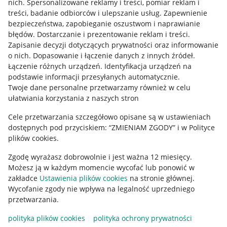
nich
.
Spersonalizowane reklamy i treści, pomiar reklam i
treści, badanie odbiorców i ulepszanie usług
.
Zapewnienie
Mapa miejscowości
bezpieczeństwa, zapobieganie oszustwom i naprawianie
błędów
.
Dostarczanie i prezentowanie reklam i treści
.
Informacje prawne
Zapisanie decyzji dotyczących prywatności oraz informowanie
o nich
.
Dopasowanie i łączenie danych z innych źródeł
.
Regulamin
Łączenie różnych urządzeń
.
Identyfikacja urządzeń na
podstawie informacji przesyłanych automatycznie
.
Polityka plików "cookies"
Twoje dane personalne przetwarzamy również w celu
ułatwiania korzystania z naszych stron
Ustawienia plików "cookies"
Cele przetwarzania szczegółowo opisane są w ustawieniach
Udostępnianie lokalizacji
dostępnych pod przyciskiem: “ZMIENIAM ZGODY” i w Polityce
Informacje dla Aktu o Usługach Cyfrowych
plików cookies.
Zgodę wyrażasz dobrowolnie i jest ważna 12 miesięcy.
Pobierz aplikację
Możesz ją w każdym momencie wycofać lub ponowić w
zakładce
Ustawienia plików cookies
na stronie głównej.
Wycofanie zgody nie wpływa na legalność uprzedniego
przetwarzania.
polityka plików cookies
polityka ochrony prywatności