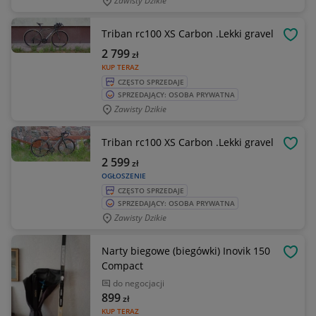
Zawisty Dzikie
Triban rc100 XS Carbon .Lekki gravel
OBSE
2 799
zł
KUP TERAZ
CZĘSTO SPRZEDAJE
SPRZEDAJĄCY: OSOBA PRYWATNA
Zawisty Dzikie
Triban rc100 XS Carbon .Lekki gravel
OBSE
2 599
zł
OGŁOSZENIE
CZĘSTO SPRZEDAJE
SPRZEDAJĄCY: OSOBA PRYWATNA
Zawisty Dzikie
Narty biegowe (biegówki) Inovik 150
OBSE
Compact
do negocjacji
899
zł
KUP TERAZ