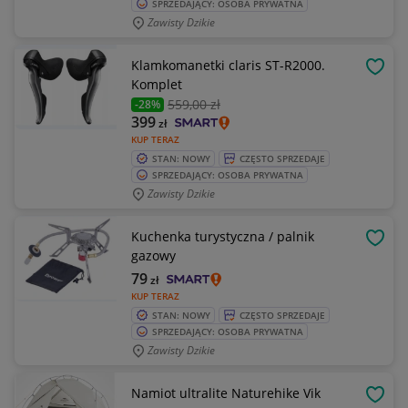
SPRZEDAJĄCY: OSOBA PRYWATNA
Zawisty Dzikie
Klamkomanetki claris ST-R2000.
OBSE
Komplet
559
,00 zł
-28%
399
zł
KUP TERAZ
STAN: NOWY
CZĘSTO SPRZEDAJE
SPRZEDAJĄCY: OSOBA PRYWATNA
Zawisty Dzikie
Kuchenka turystyczna / palnik
OBSE
gazowy
79
zł
KUP TERAZ
STAN: NOWY
CZĘSTO SPRZEDAJE
SPRZEDAJĄCY: OSOBA PRYWATNA
Zawisty Dzikie
Namiot ultralite Naturehike Vik
OBSE