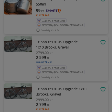
OBSE
550ml
99
zł
KUP TERAZ
CZĘSTO SPRZEDAJE
SPRZEDAJĄCY: OSOBA PRYWATNA
Zawisty Dzikie
Triban rc120 XS.Upgrade
OBSE
1x10.Brooks. Gravel
2799
,00 zł
2 599
zł
OGŁOSZENIE
CZĘSTO SPRZEDAJE
SPRZEDAJĄCY: OSOBA PRYWATNA
Zawisty Dzikie
Triban rc120 XS.Upgrade 1x10
OBSE
.Brooks. Gravel
2999
,00 zł
2 799
zł
KUP TERAZ