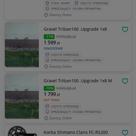
STAN: NOWY
CZĘSTO SPRZEDAJE
SPRZEDAJĄCY: OSOBA PRYWATNA
Zawisty Dzikie
Gravel Triban100 .Upgrade 1x8
OBSE
1799
,00 zł
-11%
1 599
zł
OGŁOSZENIE
CZĘSTO SPRZEDAJE
SPRZEDAJĄCY: OSOBA PRYWATNA
Zawisty Dzikie
Gravel Triban100 .Upgrade 1x8 M
OBSE
1999
,00 zł
-10%
1 799
zł
KUP TERAZ
CZĘSTO SPRZEDAJE
SPRZEDAJĄCY: OSOBA PRYWATNA
Zawisty Dzikie
Korba Shimano Claris FC-RS200
OBSE