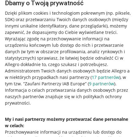
Dbamy o Twoją prywatność
Dzięki plikom cookies i technologiom pokrewnym
(np. piksele,
SDK)
oraz przetwarzaniu Twoich danych osobowych
(między
innymi unikalne identyfikatory, dane przeglądarki)
, możemy
zapewnić, że dopasujemy do Ciebie wyświetlane treści.
Wyrażając zgodę na przechowywanie informacji na
urządzeniu końcowym lub dostęp do nich i przetwarzanie
danych (w tym w obszarze profilowania, analiz rynkowych i
statystycznych) sprawiasz, że łatwiej będzie odnaleźć Ci w
Allegro dokładnie to, czego szukasz i potrzebujesz.
Administratorem Twoich danych osobowych będzie Allegro a
w niektórych przypadkach nasi partnerzy (
17
partnerów
), w
tym tzw. “Zaufani Partnerzy IAB Europe” (
9
partnerów
).
Przydatne informacje
Informacja o celach przetwarzania danych osobowych przez
naszych partnerów znajduje się w ich politykach ochrony
prywatności.
Jak to działa
Napisz do nas
My i nasi partnerzy możemy przetwarzać dane personalne
w celach:
Allegro Gadane dla sprzedających
Przechowywanie informacji na urządzeniu lub dostęp do
Allegro Gadane dla kupujących