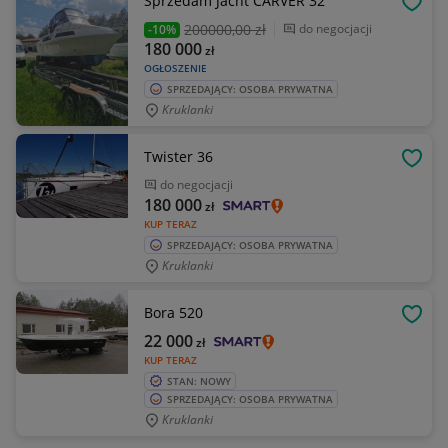
Sprzedam Jacht CARVER 32
OBSE
200000
,00 zł
do negocjacji
-10%
180 000
zł
OGŁOSZENIE
SPRZEDAJĄCY: OSOBA PRYWATNA
Kruklanki
Twister 36
OBSE
do negocjacji
180 000
zł
KUP TERAZ
SPRZEDAJĄCY: OSOBA PRYWATNA
Kruklanki
Bora 520
OBSE
22 000
zł
KUP TERAZ
STAN: NOWY
SPRZEDAJĄCY: OSOBA PRYWATNA
Kruklanki