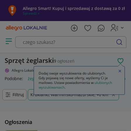
Allegro Smart! Kupuj i sprzedawaj z dostawą za 0 zł
Sprawdź »
Otwórz menu z kategoriami
szukaj
Sprzęt żeglarski
9
ogłoszeń
POL
Allegro Lokalnie
Sport i turystyka
Sporty wodne
Żeglarstwo
Zamkn
Dodaj swoje wyszukiwania do ulubionych.
Gdy pojawią się nowe oferty, wyślemy Ci je
Podobne:
żeglarstwo
marynistyka żeglarstwo
kuglarstwo
mailowo. Ustaw powiadomienia w
ulubionych
wyszukiwaniach
.
Filtruj
Kruklanki, Warmińsko-mazurskie, +0 km
Ogłoszenia