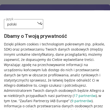
język
Dbamy o Twoją prywatność
Dzięki plikom cookies i technologiom pokrewnym
(np. piksele,
SDK)
oraz przetwarzaniu Twoich danych osobowych
(między
innymi unikalne identyfikatory, dane przeglądarki)
, możemy
zapewnić, że dopasujemy do Ciebie wyświetlane treści.
Wyrażając zgodę na przechowywanie informacji na
urządzeniu końcowym lub dostęp do nich i przetwarzanie
danych (w tym w obszarze profilowania, analiz rynkowych i
statystycznych) sprawiasz, że łatwiej będzie odnaleźć Ci w
Allegro dokładnie to, czego szukasz i potrzebujesz.
Administratorem Twoich danych osobowych będzie Allegro a
w niektórych przypadkach nasi partnerzy (
17
partnerów
), w
tym tzw. “Zaufani Partnerzy IAB Europe” (
9
partnerów
).
Przydatne informacje
Informacja o celach przetwarzania danych osobowych przez