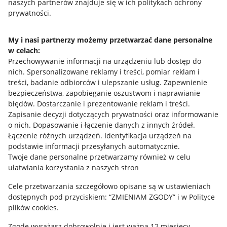
naszych partnerów znajduje się w ich politykach ochrony
prywatności.
Jak to działa
Napisz do nas
My i nasi partnerzy możemy przetwarzać dane personalne
w celach:
Allegro Gadane dla sprzedających
Przechowywanie informacji na urządzeniu lub dostęp do
Allegro Gadane dla kupujących
nich
.
Spersonalizowane reklamy i treści, pomiar reklam i
treści, badanie odbiorców i ulepszanie usług
.
Zapewnienie
Mapa miejscowości
bezpieczeństwa, zapobieganie oszustwom i naprawianie
błędów
.
Dostarczanie i prezentowanie reklam i treści
.
Informacje prawne
Zapisanie decyzji dotyczących prywatności oraz informowanie
o nich
.
Dopasowanie i łączenie danych z innych źródeł
.
Regulamin
Łączenie różnych urządzeń
.
Identyfikacja urządzeń na
podstawie informacji przesyłanych automatycznie
.
Polityka plików "cookies"
Twoje dane personalne przetwarzamy również w celu
ułatwiania korzystania z naszych stron
Ustawienia plików "cookies"
Cele przetwarzania szczegółowo opisane są w ustawieniach
Udostępnianie lokalizacji
dostępnych pod przyciskiem: “ZMIENIAM ZGODY” i w Polityce
Informacje dla Aktu o Usługach Cyfrowych
plików cookies.
Zgodę wyrażasz dobrowolnie i jest ważna 12 miesięcy.