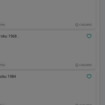
CHEŁMNO
ATNA
roku 1968 .
OBSERWU
CHEŁMNO
ATNA
eszyńska Mapa turystyczna z roku 1984
OBSERWU