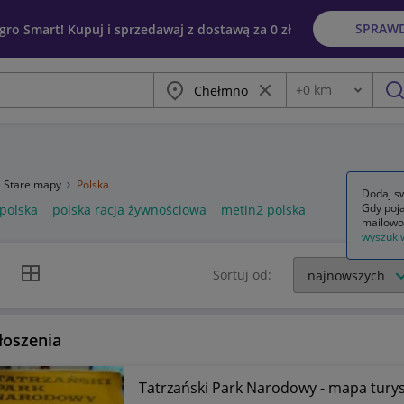
SPRAW
egro Smart! Kupuj i sprzedawaj z dostawą za 0 zł
Miasto
Wyczyść frazę
+
0
km
Odległość
szu
Stare mapy
Polska
Dodaj sw
Gdy poja
 polska
polska racja żywnościowa
metin2 polska
mailowo
wyszuki
k listy
Widok siatki
Sortuj od:
łoszenia
Tatrzański Park Narodowy - mapa turys