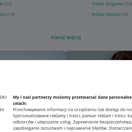
ki
(25)
Polska Mrągowo
(12)
brze
(13)
Polska Otwock
(18)
POKAŻ WIĘCEJ
SDK)
My i nasi partnerzy możemy przetwarzać dane personaln
celach:
że
Przechowywanie informacji na urządzeniu lub dostęp do ni
Spersonalizowane reklamy i treści, pomiar reklam i treści, b
odbiorców i ulepszanie usług
.
Zapewnienie bezpieczeństwa,
zapobieganie oszustwom i naprawianie błędów
.
Dostarczani