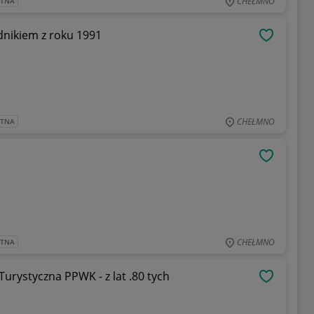
CHEŁMNO
ATNA
dnikiem z roku 1991
OBSERWU
CHEŁMNO
ATNA
OBSERWU
CHEŁMNO
ATNA
urystyczna PPWK - z lat .80 tych
OBSERWU