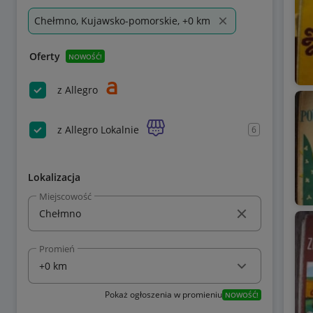
Chełmno, Kujawsko-pomorskie, +0 km
Oferty
NOWOŚĆ!
z Allegro
z Allegro Lokalnie
6
Lokalizacja
Miejscowość
Promień
Pokaż ogłoszenia w promieniu
NOWOŚĆ!