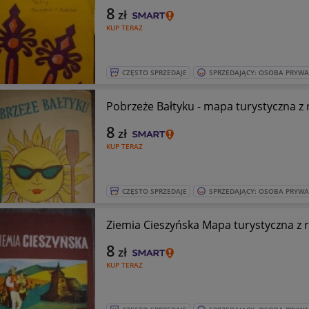
8
zł
KUP TERAZ
CZĘSTO SPRZEDAJE
SPRZEDAJĄCY: OSOBA PRYW
Pobrzeże Bałtyku - mapa turystyczna z 
8
zł
KUP TERAZ
CZĘSTO SPRZEDAJE
SPRZEDAJĄCY: OSOBA PRYW
Ziemia Ci
8
zł
KUP TERAZ