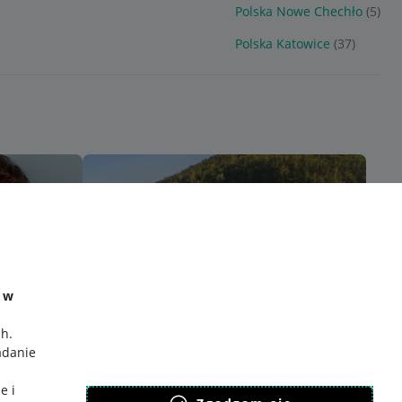
Polska Nowe Chechło
(5)
Polska Katowice
(37)
e w
ch
.
adanie
e i