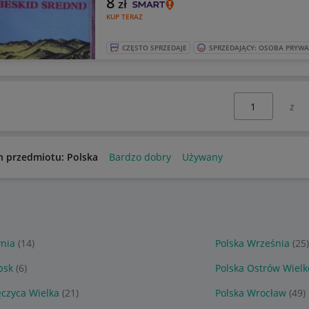
8
zł
KUP TERAZ
CZĘSTO SPRZEDAJE
SPRZEDAJĄCY: OSOBA PRYW
Wybierz stronę:
n przedmiotu: Polska
Bardzo dobry
Używany
ynia
(14)
Polska Września
(25)
psk
(6)
Polska Ostrów Wielk
ęczyca Wielka
(21)
Polska Wrocław
(49)