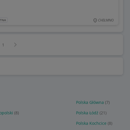
CHEŁMNO
ATNA
Następna strona
z
1
Polska Główna
(7)
opolski
(8)
Polska Łódź
(21)
Polska Kochcice
(8)