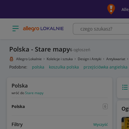
All
Otwórz menu z kategoriami
Polska - Stare mapy
6
ogłoszeń
Allegro Lokalnie
Kolekcje i sztuka
Design i Antyki
Antykwariat
Podobne:
polska
koszulka polska
przejściówka angielska
Polska
Wido
wróć do
Stare mapy
Polska
6
Og
Filtry
Wyczyść