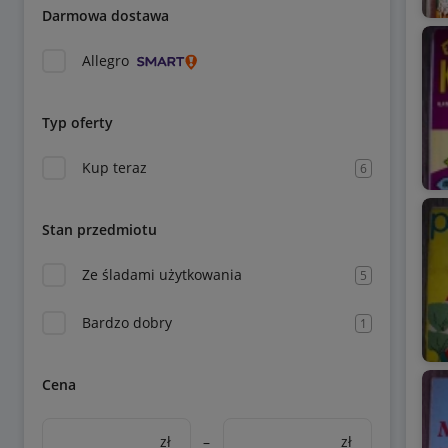
Darmowa dostawa
Allegro
Typ oferty
Kup teraz
6
Stan przedmiotu
Ze śladami użytkowania
5
Bardzo dobry
1
Cena
zł
–
zł