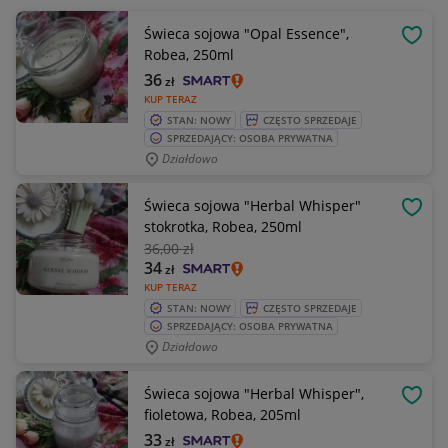
Świeca sojowa "Opal Essence",
OBSE
Robea, 250ml
36
zł
KUP TERAZ
STAN: NOWY
CZĘSTO SPRZEDAJE
SPRZEDAJĄCY: OSOBA PRYWATNA
Działdowo
Świeca sojowa "Herbal Whisper"
OBSE
stokrotka, Robea, 250ml
36
,00 zł
34
zł
KUP TERAZ
STAN: NOWY
CZĘSTO SPRZEDAJE
SPRZEDAJĄCY: OSOBA PRYWATNA
Działdowo
Świeca sojowa "Herbal Whisper",
OBSE
fioletowa, Robea, 205ml
33
zł