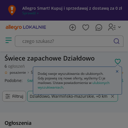
Allegro Smart! Kupuj i sprzedawaj z dostawą za 0 zł
Sprawdź »
Otwórz menu z kategoriami
szukaj
Świece zapachowe Działdowo
POL
6
ogłoszeń
Zamkn
d
Wyposażenie
Świece i zapachy do domu
Świece
Świece zapachowe
Dodaj swoje wyszukiwania do ulubionych.
Gdy pojawią się nowe oferty, wyślemy Ci je
Podobne:
świece zapachowe
świece sojowe zapachowe
świ
mailowo. Ustaw powiadomienia w
ulubionych
wyszukiwaniach
.
Filtruj
Działdowo, Warmińsko-mazurskie, +0 km
Ogłoszenia