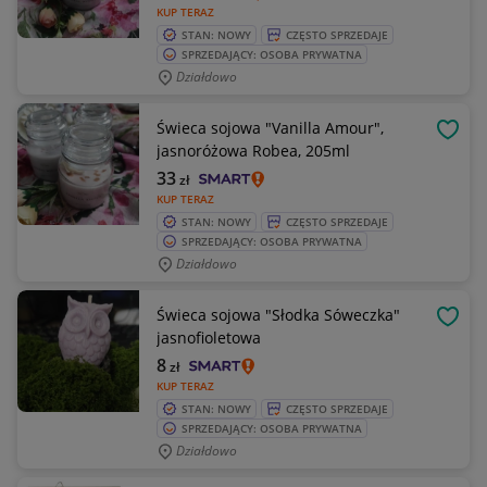
KUP TERAZ
STAN: NOWY
CZĘSTO SPRZEDAJE
SPRZEDAJĄCY: OSOBA PRYWATNA
Działdowo
Świeca sojowa "Vanilla Amour",
OBSE
jasnoróżowa Robea, 205ml
33
zł
KUP TERAZ
STAN: NOWY
CZĘSTO SPRZEDAJE
SPRZEDAJĄCY: OSOBA PRYWATNA
Działdowo
Świeca sojowa "Słodka Sóweczka"
OBSE
jasnofioletowa
8
zł
KUP TERAZ
STAN: NOWY
CZĘSTO SPRZEDAJE
SPRZEDAJĄCY: OSOBA PRYWATNA
Działdowo