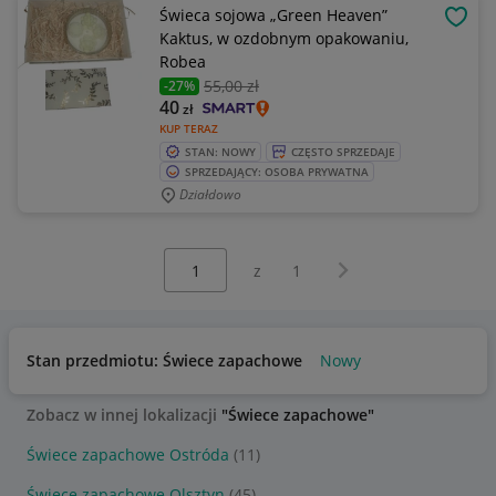
Świeca sojowa „Green Heaven”
OBSE
Kaktus, w ozdobnym opakowaniu,
Robea
55
,00 zł
-27%
40
zł
KUP TERAZ
STAN: NOWY
CZĘSTO SPRZEDAJE
SPRZEDAJĄCY: OSOBA PRYWATNA
Działdowo
Wybierz stronę:
Następna strona
z
1
Stan przedmiotu: Świece zapachowe
Nowy
Zobacz w innej lokalizacji
"Świece zapachowe"
Świece zapachowe Ostróda
(11)
Świece zapachowe Olsztyn
(45)