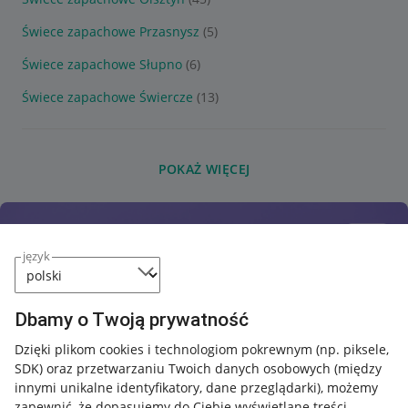
Świece zapachowe Przasnysz
(5)
Świece zapachowe Słupno
(6)
Świece zapachowe Świercze
(13)
POKAŻ WIĘCEJ
język
Dbamy o Twoją prywatność
Dzięki plikom cookies i technologiom pokrewnym
(np. piksele,
SDK)
oraz przetwarzaniu Twoich danych osobowych
(między
innymi unikalne identyfikatory, dane przeglądarki)
, możemy
zapewnić, że dopasujemy do Ciebie wyświetlane treści.