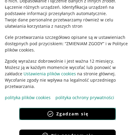
o nich
.
Dopasowanie i łączenie danych z innych źródeł
.
Regulamin
Łączenie różnych urządzeń
.
Identyfikacja urządzeń na
podstawie informacji przesyłanych automatycznie
.
Polityka plików "cookies"
Twoje dane personalne przetwarzamy również w celu
ułatwiania korzystania z naszych stron
Ustawienia plików "cookies"
Cele przetwarzania szczegółowo opisane są w ustawieniach
Udostępnianie lokalizacji
dostępnych pod przyciskiem: “ZMIENIAM ZGODY” i w Polityce
Informacje dla Aktu o Usługach Cyfrowych
plików cookies.
Zgodę wyrażasz dobrowolnie i jest ważna 12 miesięcy.
Pobierz aplikację
Możesz ją w każdym momencie wycofać lub ponowić w
zakładce
Ustawienia plików cookies
na stronie głównej.
Wycofanie zgody nie wpływa na legalność uprzedniego
przetwarzania.
polityka plików cookies
polityka ochrony prywatności
Zgadzam się