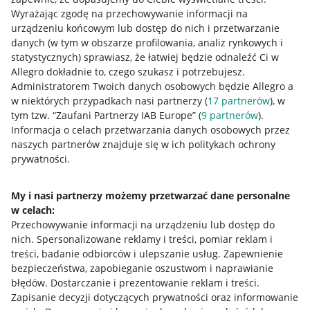
Wyrażając zgodę na przechowywanie informacji na
urządzeniu końcowym lub dostęp do nich i przetwarzanie
danych (w tym w obszarze profilowania, analiz rynkowych i
statystycznych) sprawiasz, że łatwiej będzie odnaleźć Ci w
Allegro dokładnie to, czego szukasz i potrzebujesz.
Administratorem Twoich danych osobowych będzie Allegro a
w niektórych przypadkach nasi partnerzy (
17
partnerów
), w
tym tzw. “Zaufani Partnerzy IAB Europe” (
9
partnerów
).
Przydatne informacje
Informacja o celach przetwarzania danych osobowych przez
naszych partnerów znajduje się w ich politykach ochrony
prywatności.
Jak to działa
Napisz do nas
My i nasi partnerzy możemy przetwarzać dane personalne
w celach:
Allegro Gadane dla sprzedających
Przechowywanie informacji na urządzeniu lub dostęp do
Allegro Gadane dla kupujących
nich
.
Spersonalizowane reklamy i treści, pomiar reklam i
treści, badanie odbiorców i ulepszanie usług
.
Zapewnienie
Mapa miejscowości
bezpieczeństwa, zapobieganie oszustwom i naprawianie
błędów
.
Dostarczanie i prezentowanie reklam i treści
.
Informacje prawne
Zapisanie decyzji dotyczących prywatności oraz informowanie