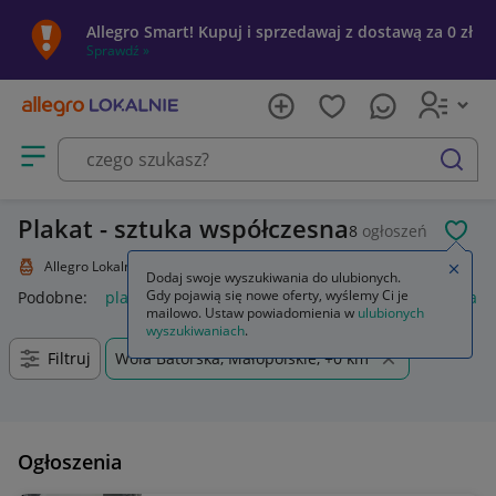
Allegro Smart! Kupuj i sprzedawaj z dostawą za 0 zł
Sprawdź »
Otwórz menu z kategoriami
szukaj
Plakat - sztuka współczesna
8
ogłoszeń
POL
Allegro Lokalnie
Kolekcje i sztuka
Sztuka
Plakat
Zamkn
Dodaj swoje wyszukiwania do ulubionych.
Gdy pojawią się nowe oferty, wyślemy Ci je
Podobne:
plakat
plakat pokemon
anatomia człowieka plaka
mailowo. Ustaw powiadomienia w
ulubionych
wyszukiwaniach
.
Filtruj
Wola Batorska, Małopolskie, +0 km
Ogłoszenia