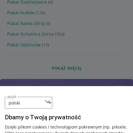
Plakat Śledziejowice
(4)
Plakat Kraków
(136)
Plakat Rabka-Zdrój
(4)
Plakat Ochotnica Górna
(354)
Plakat Sędziszów
(13)
POKAŻ WIĘCEJ
język
Dbamy o Twoją prywatność
Dzięki plikom cookies i technologiom pokrewnym
(np. piksele,