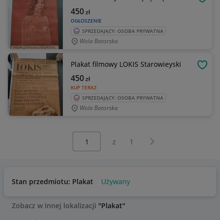
OBSE
450
zł
OGŁOSZENIE
SPRZEDAJĄCY: OSOBA PRYWATNA
Wola Batorska
Plakat filmowy LOKIS Starowieyski
OBSE
450
zł
KUP TERAZ
SPRZEDAJĄCY: OSOBA PRYWATNA
Wola Batorska
Wybierz stronę:
Następna strona
z
1
Stan przedmiotu: Plakat
Używany
Zobacz w innej lokalizacji
"Plakat"