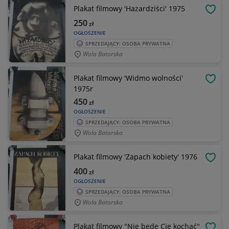
Plakat filmowy 'Hazardziści' 1975
OBSE
250
zł
OGŁOSZENIE
SPRZEDAJĄCY: OSOBA PRYWATNA
Wola Batorska
Plakat filmowy 'Widmo wolności'
OBSE
1975r
450
zł
OGŁOSZENIE
SPRZEDAJĄCY: OSOBA PRYWATNA
Wola Batorska
Plakat filmowy 'Zapach kobiety' 1976
OBSE
400
zł
OGŁOSZENIE
SPRZEDAJĄCY: OSOBA PRYWATNA
Wola Batorska
Plakat filmowy "Nie będę Cię kochać"