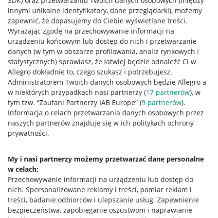
SDK)
oraz przetwarzaniu Twoich danych osobowych
(między
innymi unikalne identyfikatory, dane przeglądarki)
, możemy
zapewnić, że dopasujemy do Ciebie wyświetlane treści.
Wyrażając zgodę na przechowywanie informacji na
urządzeniu końcowym lub dostęp do nich i przetwarzanie
danych (w tym w obszarze profilowania, analiz rynkowych i
statystycznych) sprawiasz, że łatwiej będzie odnaleźć Ci w
Allegro dokładnie to, czego szukasz i potrzebujesz.
Administratorem Twoich danych osobowych będzie Allegro a
w niektórych przypadkach nasi partnerzy (
17
partnerów
), w
tym tzw. “Zaufani Partnerzy IAB Europe” (
9
partnerów
).
Przydatne informacje
Informacja o celach przetwarzania danych osobowych przez
naszych partnerów znajduje się w ich politykach ochrony
prywatności.
Jak to działa
Napisz do nas
My i nasi partnerzy możemy przetwarzać dane personalne
w celach:
Allegro Gadane dla sprzedających
Przechowywanie informacji na urządzeniu lub dostęp do
Allegro Gadane dla kupujących
nich
.
Spersonalizowane reklamy i treści, pomiar reklam i
treści, badanie odbiorców i ulepszanie usług
.
Zapewnienie
Mapa miejscowości
bezpieczeństwa, zapobieganie oszustwom i naprawianie