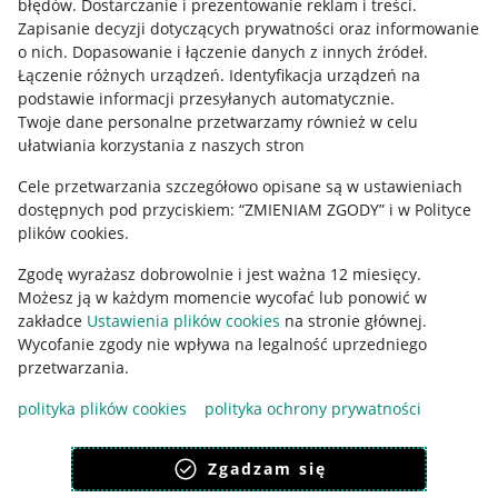
błędów
.
Dostarczanie i prezentowanie reklam i treści
.
Informacje prawne
Zapisanie decyzji dotyczących prywatności oraz informowanie
o nich
.
Dopasowanie i łączenie danych z innych źródeł
.
Regulamin
Łączenie różnych urządzeń
.
Identyfikacja urządzeń na
podstawie informacji przesyłanych automatycznie
.
Polityka plików "cookies"
Twoje dane personalne przetwarzamy również w celu
ułatwiania korzystania z naszych stron
Ustawienia plików "cookies"
Cele przetwarzania szczegółowo opisane są w ustawieniach
Udostępnianie lokalizacji
dostępnych pod przyciskiem: “ZMIENIAM ZGODY” i w Polityce
Informacje dla Aktu o Usługach Cyfrowych
plików cookies.
Zgodę wyrażasz dobrowolnie i jest ważna 12 miesięcy.
Pobierz aplikację
Możesz ją w każdym momencie wycofać lub ponowić w
zakładce
Ustawienia plików cookies
na stronie głównej.
Wycofanie zgody nie wpływa na legalność uprzedniego
przetwarzania.
polityka plików cookies
polityka ochrony prywatności
Zgadzam się