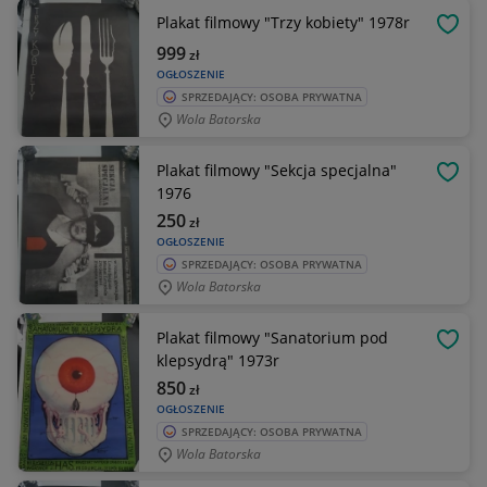
Plakat filmowy "Trzy kobiety" 1978r
OBSE
999
zł
OGŁOSZENIE
SPRZEDAJĄCY: OSOBA PRYWATNA
Wola Batorska
Plakat filmowy "Sekcja specjalna"
OBSE
1976
250
zł
OGŁOSZENIE
SPRZEDAJĄCY: OSOBA PRYWATNA
Wola Batorska
Plakat filmowy "Sanatorium pod
OBSE
klepsydrą" 1973r
850
zł
OGŁOSZENIE
SPRZEDAJĄCY: OSOBA PRYWATNA
Wola Batorska