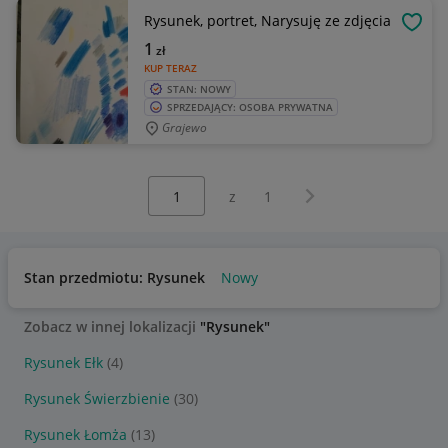
Rysunek, portret, Narysuję ze zdjęcia
OBSE
1
zł
KUP TERAZ
STAN: NOWY
SPRZEDAJĄCY: OSOBA PRYWATNA
Grajewo
Wybierz stronę:
Następna strona
z
1
Stan przedmiotu: Rysunek
Nowy
Zobacz w innej lokalizacji
"Rysunek"
Rysunek Ełk
(4)
Rysunek Świerzbienie
(30)
Rysunek Łomża
(13)