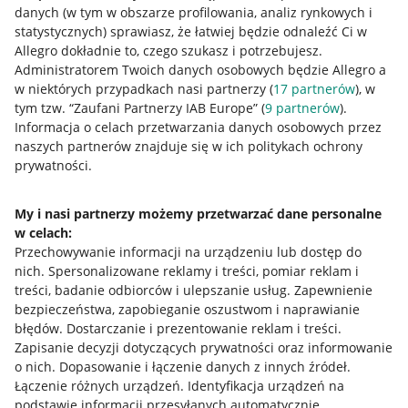
danych (w tym w obszarze profilowania, analiz rynkowych i
statystycznych) sprawiasz, że łatwiej będzie odnaleźć Ci w
Allegro dokładnie to, czego szukasz i potrzebujesz.
Administratorem Twoich danych osobowych będzie Allegro a
w niektórych przypadkach nasi partnerzy (
17
partnerów
), w
tym tzw. “Zaufani Partnerzy IAB Europe” (
9
partnerów
).
Przydatne informacje
Informacja o celach przetwarzania danych osobowych przez
naszych partnerów znajduje się w ich politykach ochrony
prywatności.
Jak to działa
Napisz do nas
My i nasi partnerzy możemy przetwarzać dane personalne
w celach:
Allegro Gadane dla sprzedających
Przechowywanie informacji na urządzeniu lub dostęp do
Allegro Gadane dla kupujących
nich
.
Spersonalizowane reklamy i treści, pomiar reklam i
treści, badanie odbiorców i ulepszanie usług
.
Zapewnienie
Mapa miejscowości
bezpieczeństwa, zapobieganie oszustwom i naprawianie
błędów
.
Dostarczanie i prezentowanie reklam i treści
.
Informacje prawne
Zapisanie decyzji dotyczących prywatności oraz informowanie
o nich
.
Dopasowanie i łączenie danych z innych źródeł
.
Regulamin
Łączenie różnych urządzeń
.
Identyfikacja urządzeń na
podstawie informacji przesyłanych automatycznie
.