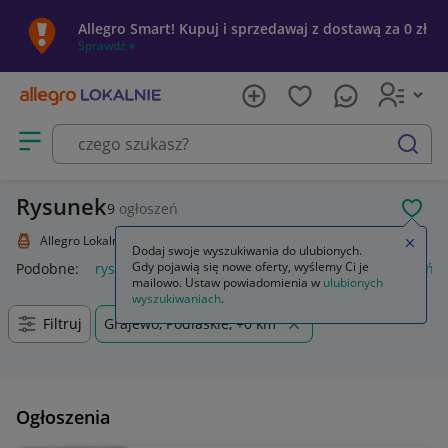
Allegro Smart! Kupuj i sprzedawaj z dostawą za 0 zł
Sprawdź »
Otwórz menu z kategoriami
szukaj
Rysunek
9
ogłoszeń
POL
Allegro Lokalnie
Kolekcje i sztuka
Sztuka
Rysunek
Zamkn
Dodaj swoje wyszukiwania do ulubionych.
Gdy pojawią się nowe oferty, wyślemy Ci je
Podobne:
rysunek
rysunek techniczny maszynowy dobrzańsk
mailowo. Ustaw powiadomienia w
ulubionych
wyszukiwaniach
.
Filtruj
Grajewo, Podlaskie, +0 km
Ogłoszenia