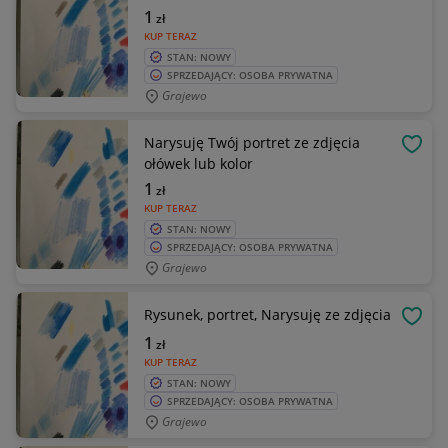
1
zł
KUP TERAZ
STAN: NOWY
SPRZEDAJĄCY: OSOBA PRYWATNA
Grajewo
Narysuję Twój portret ze zdjęcia
OBSE
ołówek lub kolor
1
zł
KUP TERAZ
STAN: NOWY
SPRZEDAJĄCY: OSOBA PRYWATNA
Grajewo
Rysunek, portret, Narysuję ze zdjęcia
OBSE
1
zł
KUP TERAZ
STAN: NOWY
SPRZEDAJĄCY: OSOBA PRYWATNA
Grajewo