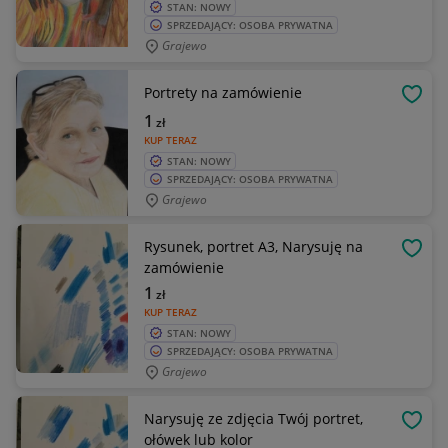
STAN: NOWY
SPRZEDAJĄCY: OSOBA PRYWATNA
Grajewo
Portrety na zamówienie
OBSE
1
zł
KUP TERAZ
STAN: NOWY
SPRZEDAJĄCY: OSOBA PRYWATNA
Grajewo
Rysunek, portret A3, Narysuję na
OBSE
zamówienie
1
zł
KUP TERAZ
STAN: NOWY
SPRZEDAJĄCY: OSOBA PRYWATNA
Grajewo
Narysuję ze zdjęcia Twój portret,
OBSE
ołówek lub kolor