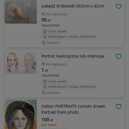
Łabędź Królewski 59,5cm x 42cm
OBSE
do negocjacji
90
zł
OGŁOSZENIE
STAN: NOWY
SPRZEDAJĄCY: OSOBA PRYWATNA
Grajewo
Portret realistyczny lub impresja
OBSE
do negocjacji
1
zł
OGŁOSZENIE
STAN: NOWY
SPRZEDAJĄCY: OSOBA PRYWATNA
Grajewo
Colour PORTRAITS custom drawn
OBSE
Portrait from photo
100
zł
KUP TERAZ