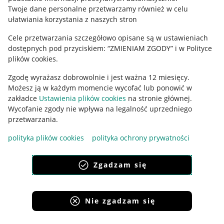
Polityka plików "cookies"
Twoje dane personalne przetwarzamy również w celu
ułatwiania korzystania z naszych stron
Ustawienia plików "cookies"
Cele przetwarzania szczegółowo opisane są w ustawieniach
Udostępnianie lokalizacji
dostępnych pod przyciskiem: “ZMIENIAM ZGODY” i w Polityce
Informacje dla Aktu o Usługach Cyfrowych
plików cookies.
Zgodę wyrażasz dobrowolnie i jest ważna 12 miesięcy.
Pobierz aplikację
Możesz ją w każdym momencie wycofać lub ponowić w
zakładce
Ustawienia plików cookies
na stronie głównej.
Wycofanie zgody nie wpływa na legalność uprzedniego
przetwarzania.
polityka plików cookies
polityka ochrony prywatności
Zgadzam się
Nie zgadzam się
Korzystanie z serwisu oznacza akceptację
regulaminu
.