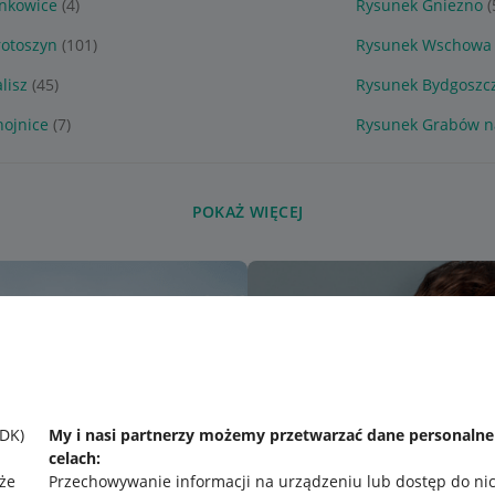
ankowice
(4)
Rysunek Gniezno
(
rotoszyn
(101)
Rysunek Wschowa
lisz
(45)
Rysunek Bydgoszc
hojnice
(7)
Rysunek Grabów n
POKAŻ WIĘCEJ
SDK)
My i nasi partnerzy możemy przetwarzać dane personaln
celach:
że
Przechowywanie informacji na urządzeniu lub dostęp do ni