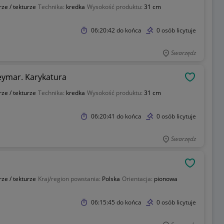
ze / tekturze
Technika:
kredka
Wysokość produktu:
31 cm
06:20:42
do końca
0 osób licytuje
Swarzędz
a/ papier Pilkarz Neymar. Karykatura
OBSERWU
ze / tekturze
Technika:
kredka
Wysokość produktu:
31 cm
06:20:41
do końca
0 osób licytuje
Swarzędz
OBSERWU
ze / tekturze
Kraj/region powstania:
Polska
Orientacja:
pionowa
06:15:45
do końca
0 osób licytuje