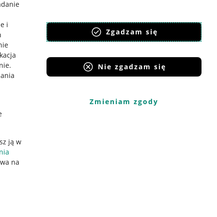
adanie
e i
Zgadzam się
h
nie
ikacja
nie
.
Nie zgadzam się
iania
Zmieniam zgody
e
sz ją w
nia
ywa na