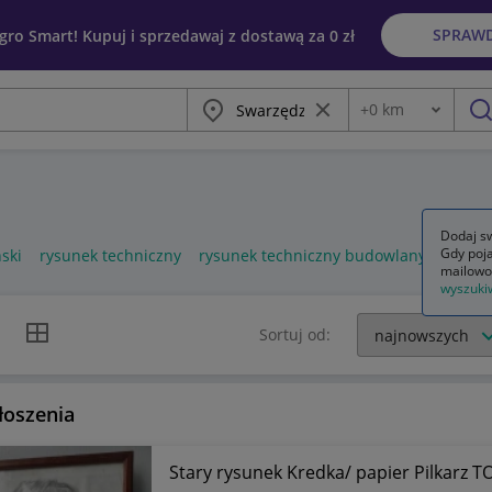
SPRAW
egro Smart! Kupuj i sprzedawaj z dostawą za 0 zł
Miasto
Wyczyść frazę
+
0
km
Odległość
szu
Dodaj sw
Gdy poja
ski
rysunek techniczny
rysunek techniczny budowlany
rysune
mailowo
wyszuki
k listy
Widok siatki
Sortuj od:
łoszenia
Stary rysunek Kredk