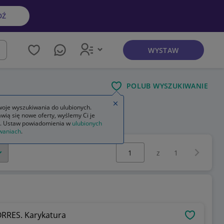
DŹ
WYSTAW
kaj
POLUB WYSZUKIWANIE
Zamknij wskazówkę
oje wyszukiwania do ulubionych.
wią się nowe oferty, wyślemy Ci je
k techniczny dla mechaników
. Ustaw powiadomienia w
ulubionych
waniach
.
Wybierz stronę:
Następna 
z
1
a/ papier Pilkarz TORRES. Karykatura
OBSERWU