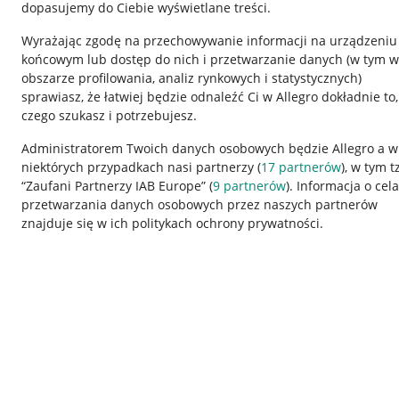
dopasujemy do Ciebie wyświetlane treści.
Wyrażając zgodę na przechowywanie informacji na urządzeniu
końcowym lub dostęp do nich i przetwarzanie danych (w tym w
obszarze profilowania, analiz rynkowych i statystycznych)
sprawiasz, że łatwiej będzie odnaleźć Ci w Allegro dokładnie to,
czego szukasz i potrzebujesz.
Przydatne informacje
Informacje p
Administratorem Twoich danych osobowych będzie Allegro a w
niektórych przypadkach nasi partnerzy (
17
partnerów
), w tym t
Jak to działa
Regulamin
“Zaufani Partnerzy IAB Europe” (
9
partnerów
). Informacja o cel
Napisz do nas
Polityka plików
przetwarzania danych osobowych przez naszych partnerów
znajduje się w ich politykach ochrony prywatności.
Allegro Gadane dla sprzedających
Ustawienia plik
Allegro Gadane dla kupujących
Udostępnianie l
Mapa miejscowości
Informacje dla
Korzystanie z serwisu oznacza akceptację
regulaminu
.