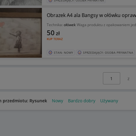
SPRZEDAJĄCY: OSOBA PRYWATNA
Obrazek A4 ala Bangsy w ołówku opraw
Technika:
ołówek
Waga produktu z opakowaniem je
50
zł
KUP TERAZ
STAN: NOWY
SPRZEDAJĄCY: OSOBA PRYWATNA
Wybierz stronę:
n przedmiotu: Rysunek
Nowy
Bardzo dobry
Używany