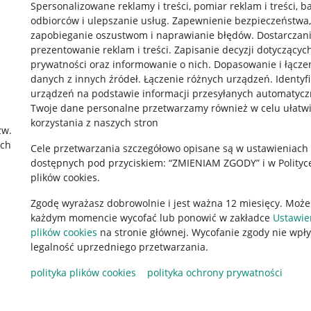
Spersonalizowane reklamy i treści, pomiar reklam i treści, b
odbiorców i ulepszanie usług
.
Zapewnienie bezpieczeństwa,
zapobieganie oszustwom i naprawianie błędów
.
Dostarczani
prezentowanie reklam i treści
.
Zapisanie decyzji dotyczącyc
prywatności oraz informowanie o nich
.
Dopasowanie i łącze
danych z innych źródeł
.
Łączenie różnych urządzeń
.
Identyf
urządzeń na podstawie informacji przesyłanych automatycz
rawne
Pobierz aplikację
Twoje dane personalne przetwarzamy również w celu ułatw
korzystania z naszych stron
zw.
ach
Cele przetwarzania szczegółowo opisane są w ustawieniach
 "cookies"
dostępnych pod przyciskiem: “ZMIENIAM ZGODY” i w Polityc
plików cookies.
ów "cookies"
Zgodę wyrażasz dobrowolnie i jest ważna 12 miesięcy. Może
okalizacji
każdym momencie wycofać lub ponowić w zakładce
Ustawie
 Aktu o Usługach Cyfrowych
plików cookies
na stronie głównej. Wycofanie zgody nie wpł
legalność uprzedniego przetwarzania.
polityka plików cookies
polityka ochrony prywatności