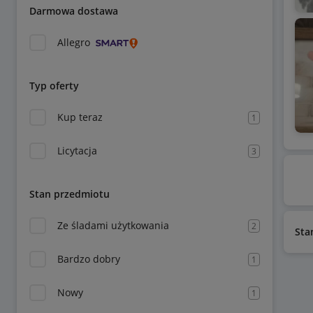
Darmowa dostawa
Allegro
Typ oferty
Kup teraz
1
Licytacja
3
Stan przedmiotu
Ze śladami użytkowania
2
Sta
Bardzo dobry
1
Nowy
1