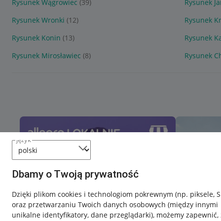
Rysunek Wągrowiec
(39)
Rysunek J
Rysunek Wronki
(12)
Rysunek K
Rysunek Konin
(13)
Rysunek Ka
Rysunek Mirosławiec
(8)
Rysunek C
język
Dbamy o Twoją prywatność
Dzięki plikom cookies i technologiom pokrewnym
(np. piksele, 
oraz przetwarzaniu Twoich danych osobowych
(między innymi
unikalne identyfikatory, dane przeglądarki)
, możemy zapewnić, 