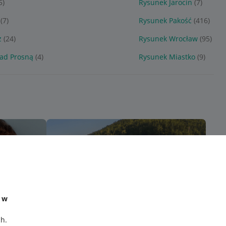
5)
Rysunek Jarocin
(7)
(7)
Rysunek Pakość
(416)
z
(24)
Rysunek Wrocław
(95)
ad Prosną
(4)
Rysunek Miastko
(9)
e w
ch
.