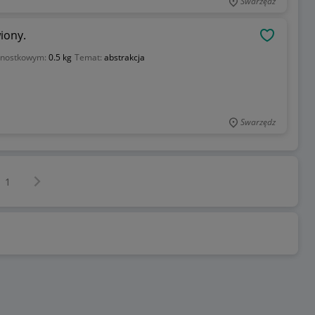
Swarzędz
iony.
OBSERWU
dnostkowym:
0.5 kg
Temat:
abstrakcja
Swarzędz
Następna strona
z
1