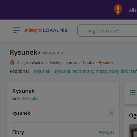
All
Otwórz menu z kategoriami
Rysunek
4
ogłoszenia
Allegro Lokalnie
Kolekcje i sztuka
Sztuka
Rysunek
Podobne:
rysunek
rysunek techniczny maszynowy dobrzań
Rysunek
Wido
wróć do
Sztuka
Rysunek
4
Og
Filtry
Wyczyść