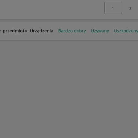
Wybierz stronę:
n przedmiotu: Urządzenia
Bardzo dobry
Używany
Uszkodzon