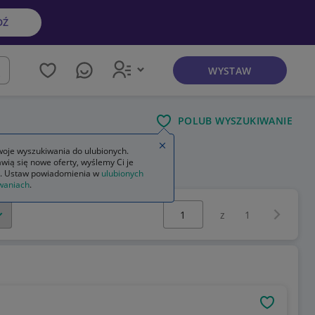
DŹ
WYSTAW
kaj
POLUB WYSZUKIWANIE
Zamknij wskazówkę
oje wyszukiwania do ulubionych.
wią się nowe oferty, wyślemy Ci je
dzenia zasilające
. Ustaw powiadomienia w
ulubionych
waniach
.
Wybierz stronę:
Następna 
z
1
OBSERWU