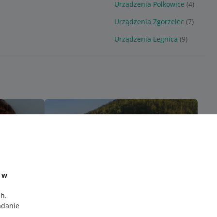
Urządzenia Polkowice
(4)
Urządzenia Zgorzelec
(7)
Urządzenia Legnica
(9)
e w
ch
.
adanie