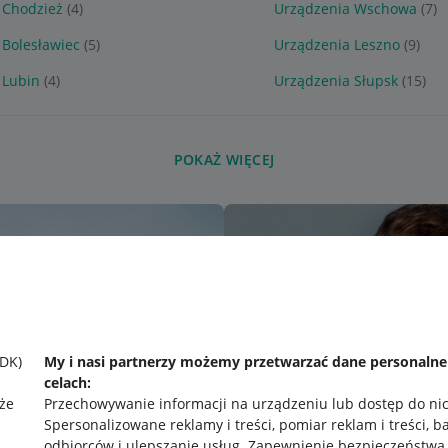
 Chodzież
(4)
Urządzenia Wschowa
(7)
 Bolesławiec
(5)
Urządzenia Leszno
(9)
 Lubin
(4)
Urządzenia Słupsk
(15)
POKAŻ WIĘCEJ
SDK)
My i nasi partnerzy możemy przetwarzać dane personaln
celach:
że
Przechowywanie informacji na urządzeniu lub dostęp do ni
Spersonalizowane reklamy i treści, pomiar reklam i treści, b
odbiorców i ulepszanie usług
.
Zapewnienie bezpieczeństwa,