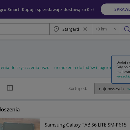
SPRAW
egro Smart! Kupuj i sprzedawaj z dostawą za 0 zł
Miasto
Wyczyść frazę
+
0
km
Odległość
szu
Dodaj sw
Gdy poja
enia do czyszczenia uszu
urządzenia do lodów i jogurtów
urzą
mailowo
wyszuki
k listy
Widok siatki
Sortuj od:
łoszenia
Samsung Galaxy TAB S6 LITE SM-P615