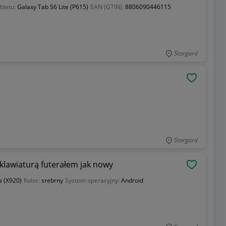
bletu:
Galaxy Tab S6 Lite (P615)
EAN (GTIN):
8806090446115
Stargard
OBSERWU
Stargard
klawiaturą futerałem jak nowy
OBSERWU
a (X920)
Kolor:
srebrny
System operacyjny:
Android