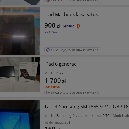
SPRZEDAJĄCY: OSOBA PRYWATNA
Ipad Macbook kilka sztuk
900
zł
LICYTACJA
SPRZEDAJĄCY: OSOBA PRYWATNA
iPad 6 generacji
Marka:
Apple
1 700
zł
KUP TERAZ
SPRZEDAJĄCY: OSOBA PRYWATNA
Tablet Samsung SM-T555 9,7" 2 GB / 16
Marka:
Samsung
Przekątna ekranu:
9.70 "
Model tab
do negocjacji
150