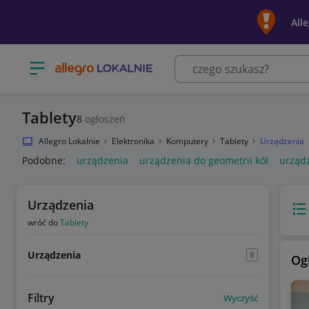
All
Otwórz menu z kategoriami
Tablety
8
ogłoszeń
Allegro Lokalnie
Elektronika
Komputery
Tablety
Urządzenia
Podobne:
urządzenia
urządzenia do geometrii kół
urządz
Urządzenia
Wido
wróć do
Tablety
Urządzenia
8
Og
Filtry
Wyczyść