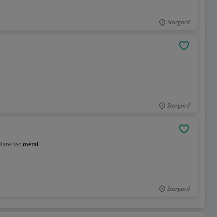
Stargard
OBSERWU
Stargard
OBSERWU
ateriał:
metal
Stargard