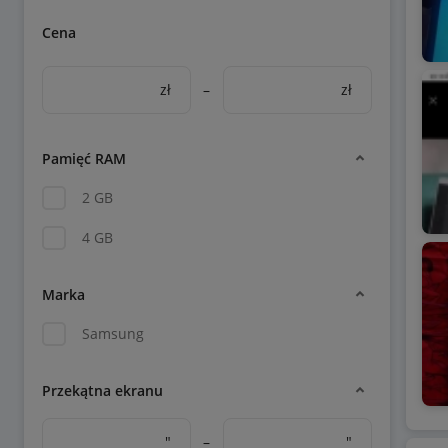
Cena
zł
–
zł
Pamięć RAM
2 GB
4 GB
Marka
Samsung
Przekątna ekranu
"
–
"