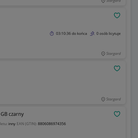
Stargard
OBSERWU
03:10:36
do końca
0 osób licytuje
Stargard
OBSERWU
Stargard
 GB czarny
OBSERWU
letu:
inny
EAN (GTIN):
8806086974356