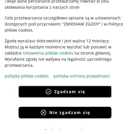
Twoje dane personalne przetwarzamy również w celu
ułatwiania korzystania z naszych stron
Ustawienia plików "cookies"
Cele przetwarzania szczegółowo opisane są w ustawieniach
Udostępnianie lokalizacji
dostępnych pod przyciskiem: “ZMIENIAM ZGODY” i w Polityce
Informacje dla Aktu o Usługach Cyfrowych
plików cookies.
Zgodę wyrażasz dobrowolnie i jest ważna 12 miesięcy.
Pobierz aplikację
Możesz ją w każdym momencie wycofać lub ponowić w
zakładce
Ustawienia plików cookies
na stronie głównej.
Wycofanie zgody nie wpływa na legalność uprzedniego
przetwarzania.
polityka plików cookies
polityka ochrony prywatności
Zgadzam się
Nie zgadzam się
Korzystanie z serwisu oznacza akceptację
regulaminu
.