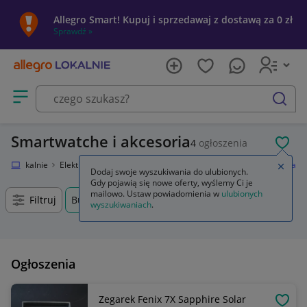
Allegro Smart! Kupuj i sprzedawaj z dostawą za 0 zł
Sprawdź »
Otwórz menu z kategoriami
szukaj
Smartwatche i akcesoria
4
ogłoszenia
POL
egro Lokalnie
Elektronika
Telefony i Akcesoria
Smartwatche i akcesoria
Zamkn
Dodaj swoje wyszukiwania do ulubionych.
Gdy pojawią się nowe oferty, wyślemy Ci je
mailowo. Ustaw powiadomienia w
ulubionych
Filtruj
Bukowno, Małopolskie, +0 km
wyszukiwaniach
.
Ogłoszenia
Zegarek Fenix 7X Sapphire Solar
OBSE