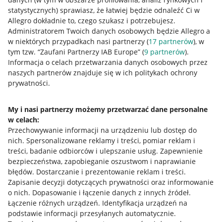
statystycznych) sprawiasz, że łatwiej będzie odnaleźć Ci w
Allegro dokładnie to, czego szukasz i potrzebujesz.
Administratorem Twoich danych osobowych będzie Allegro a
w niektórych przypadkach nasi partnerzy (
17
partnerów
), w
tym tzw. “Zaufani Partnerzy IAB Europe” (
9
partnerów
).
Przydatne informacje
Informacja o celach przetwarzania danych osobowych przez
naszych partnerów znajduje się w ich politykach ochrony
prywatności.
Jak to działa
Napisz do nas
My i nasi partnerzy możemy przetwarzać dane personalne
w celach:
Allegro Gadane dla sprzedających
Przechowywanie informacji na urządzeniu lub dostęp do
Allegro Gadane dla kupujących
nich
.
Spersonalizowane reklamy i treści, pomiar reklam i
treści, badanie odbiorców i ulepszanie usług
.
Zapewnienie
Mapa miejscowości
bezpieczeństwa, zapobieganie oszustwom i naprawianie
błędów
.
Dostarczanie i prezentowanie reklam i treści
.
Informacje prawne
Zapisanie decyzji dotyczących prywatności oraz informowanie
o nich
.
Dopasowanie i łączenie danych z innych źródeł
.
Regulamin
Łączenie różnych urządzeń
.
Identyfikacja urządzeń na
podstawie informacji przesyłanych automatycznie
.
Polityka plików "cookies"