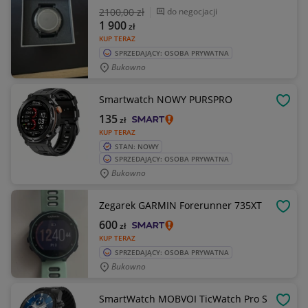
2100
,00 zł
do negocjacji
1 900
zł
KUP TERAZ
SPRZEDAJĄCY: OSOBA PRYWATNA
Bukowno
Smartwatch NOWY PURSPRO
OBSE
135
zł
KUP TERAZ
STAN: NOWY
SPRZEDAJĄCY: OSOBA PRYWATNA
Bukowno
Zegarek GARMIN Forerunner 735XT
OBSE
600
zł
KUP TERAZ
SPRZEDAJĄCY: OSOBA PRYWATNA
Bukowno
SmartWatch MOBVOI TicWatch Pro S
OBSE