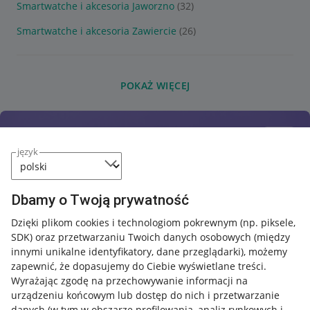
Smartwatche i akcesoria Jaworzno
(32)
Smartwatche i akcesoria Zawiercie
(26)
POKAŻ WIĘCEJ
język
Dbamy o Twoją prywatność
Dzięki plikom cookies i technologiom pokrewnym
(np. piksele,
SDK)
oraz przetwarzaniu Twoich danych osobowych
(między
innymi unikalne identyfikatory, dane przeglądarki)
, możemy
zapewnić, że dopasujemy do Ciebie wyświetlane treści.
Wyrażając zgodę na przechowywanie informacji na
urządzeniu końcowym lub dostęp do nich i przetwarzanie
danych (w tym w obszarze profilowania, analiz rynkowych i