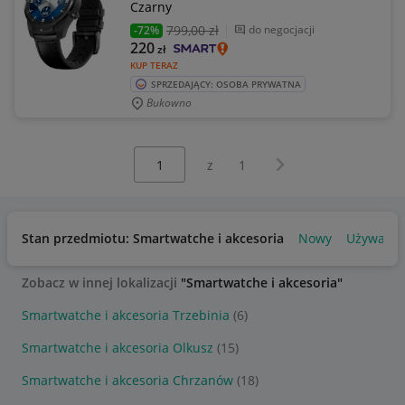
Czarny
799
,00 zł
do negocjacji
-72%
220
zł
KUP TERAZ
SPRZEDAJĄCY: OSOBA PRYWATNA
Bukowno
Wybierz stronę:
Następna strona
z
1
Stan przedmiotu: Smartwatche i akcesoria
Nowy
Używany
Zobacz w innej lokalizacji
"Smartwatche i akcesoria"
Smartwatche i akcesoria Trzebinia
(6)
Smartwatche i akcesoria Olkusz
(15)
Smartwatche i akcesoria Chrzanów
(18)