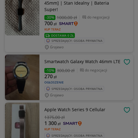
45mm] | Stan Idealny | Bateria
Super!
1000
,00 zł
do negocjacji
-30%
700
zł
KUP TERAZ
DOSTAWA 0 ZŁ
SPRZEDAJĄCY: OSOBA PRYWATNA
Grajewo
Smartwatch Galaxy Watch 46mm LTE
OBSE
300
,00 zł
do negocjacji
-10%
270
zł
OGŁOSZENIE
SPRZEDAJĄCY: OSOBA PRYWATNA
Grajewo
Apple Watch Series 9 Cellular
OBSE
1375
,00 zł
1 300
zł
KUP TERAZ
SPRZEDAJĄCY: OSOBA PRYWATNA