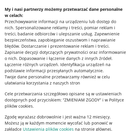
Napisz do nas
My i nasi partnerzy możemy przetwarzać dane personalne
w celach:
Allegro Gadane dla sprzedających
Przechowywanie informacji na urządzeniu lub dostęp do
Allegro Gadane dla kupujących
nich
.
Spersonalizowane reklamy i treści, pomiar reklam i
treści, badanie odbiorców i ulepszanie usług
.
Zapewnienie
Mapa miejscowości
bezpieczeństwa, zapobieganie oszustwom i naprawianie
błędów
.
Dostarczanie i prezentowanie reklam i treści
.
Informacje prawne
Zapisanie decyzji dotyczących prywatności oraz informowanie
o nich
.
Dopasowanie i łączenie danych z innych źródeł
.
Regulamin
Łączenie różnych urządzeń
.
Identyfikacja urządzeń na
podstawie informacji przesyłanych automatycznie
.
Polityka plików "cookies"
Twoje dane personalne przetwarzamy również w celu
ułatwiania korzystania z naszych stron
Ustawienia plików "cookies"
Cele przetwarzania szczegółowo opisane są w ustawieniach
Udostępnianie lokalizacji
dostępnych pod przyciskiem: “ZMIENIAM ZGODY” i w Polityce
Informacje dla Aktu o Usługach Cyfrowych
plików cookies.
Zgodę wyrażasz dobrowolnie i jest ważna 12 miesięcy.
Pobierz aplikację
Możesz ją w każdym momencie wycofać lub ponowić w
zakładce
Ustawienia plików cookies
na stronie głównej.