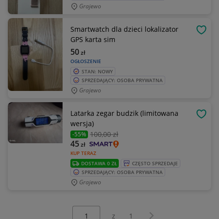
Grajewo
Smartwatch dla dzieci lokalizator
OBSE
GPS karta sim
50
zł
OGŁOSZENIE
STAN: NOWY
SPRZEDAJĄCY: OSOBA PRYWATNA
Grajewo
Latarka zegar budzik (limitowana
OBSE
wersja)
100
,00 zł
-55%
45
zł
KUP TERAZ
DOSTAWA 0 ZŁ
CZĘSTO SPRZEDAJE
SPRZEDAJĄCY: OSOBA PRYWATNA
Grajewo
Wybierz stronę:
Następna strona
z
1