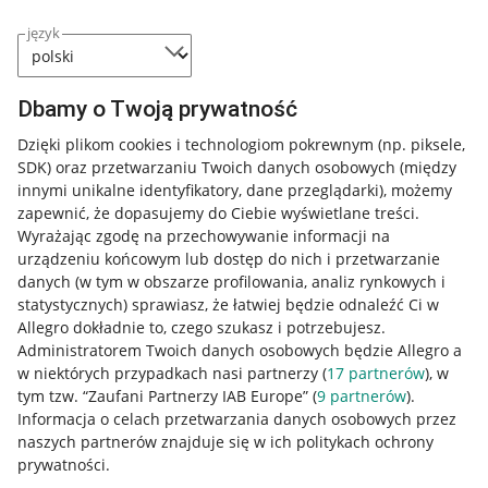
język
Dbamy o Twoją prywatność
Dzięki plikom cookies i technologiom pokrewnym
(np. piksele,
SDK)
oraz przetwarzaniu Twoich danych osobowych
(między
innymi unikalne identyfikatory, dane przeglądarki)
, możemy
zapewnić, że dopasujemy do Ciebie wyświetlane treści.
Wyrażając zgodę na przechowywanie informacji na
urządzeniu końcowym lub dostęp do nich i przetwarzanie
danych (w tym w obszarze profilowania, analiz rynkowych i
statystycznych) sprawiasz, że łatwiej będzie odnaleźć Ci w
Allegro dokładnie to, czego szukasz i potrzebujesz.
Administratorem Twoich danych osobowych będzie Allegro a
w niektórych przypadkach nasi partnerzy (
17
partnerów
), w
Nawigacja
tym tzw. “Zaufani Partnerzy IAB Europe” (
9
partnerów
).
Przydatne informacje
Informacja o celach przetwarzania danych osobowych przez
naszych partnerów znajduje się w ich politykach ochrony
prywatności.
Jak to działa