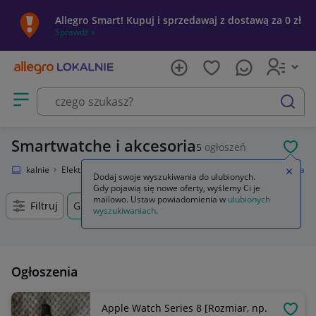
Allegro Smart! Kupuj i sprzedawaj z dostawą za 0 zł
Sprawdź »
Otwórz menu z kategoriami
szukaj
Smartwatche i akcesoria
5
ogłoszeń
POL
egro Lokalnie
Elektronika
Telefony i Akcesoria
Smartwatche i akcesoria
Zamkn
Dodaj swoje wyszukiwania do ulubionych.
Gdy pojawią się nowe oferty, wyślemy Ci je
mailowo. Ustaw powiadomienia w
ulubionych
Filtruj
Grajewo, Podlaskie, +0 km
wyszukiwaniach
.
Ogłoszenia
Apple Watch Series 8 [Rozmiar, np.
OBSE