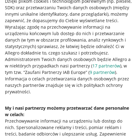
Dzięki plikom cookies i technologiom pokrewnym
(np. piksele,
SDK)
oraz przetwarzaniu Twoich danych osobowych
(między
innymi unikalne identyfikatory, dane przeglądarki)
, możemy
zapewnić, że dopasujemy do Ciebie wyświetlane treści.
Wyrażając zgodę na przechowywanie informacji na
urządzeniu końcowym lub dostęp do nich i przetwarzanie
danych (w tym w obszarze profilowania, analiz rynkowych i
statystycznych) sprawiasz, że łatwiej będzie odnaleźć Ci w
Allegro dokładnie to, czego szukasz i potrzebujesz.
Administratorem Twoich danych osobowych będzie Allegro a
w niektórych przypadkach nasi partnerzy (
17
partnerów
), w
tym tzw. “Zaufani Partnerzy IAB Europe” (
9
partnerów
).
Przydatne informacje
Informacja o celach przetwarzania danych osobowych przez
naszych partnerów znajduje się w ich politykach ochrony
prywatności.
Jak to działa
Napisz do nas
My i nasi partnerzy możemy przetwarzać dane personalne
w celach:
Allegro Gadane dla sprzedających
Przechowywanie informacji na urządzeniu lub dostęp do
Allegro Gadane dla kupujących
nich
.
Spersonalizowane reklamy i treści, pomiar reklam i
treści, badanie odbiorców i ulepszanie usług
.
Zapewnienie
Mapa miejscowości