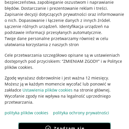
bezpieczeństwa, zapobieganie oszustwom i naprawianie
błędów
.
Dostarczanie i prezentowanie reklam i treści
.
Informacje prawne
Zapisanie decyzji dotyczących prywatności oraz informowanie
o nich
.
Dopasowanie i łączenie danych z innych źródeł
.
Regulamin
Łączenie różnych urządzeń
.
Identyfikacja urządzeń na
podstawie informacji przesyłanych automatycznie
.
Polityka plików "cookies"
Twoje dane personalne przetwarzamy również w celu
ułatwiania korzystania z naszych stron
Ustawienia plików "cookies"
Cele przetwarzania szczegółowo opisane są w ustawieniach
Udostępnianie lokalizacji
dostępnych pod przyciskiem: “ZMIENIAM ZGODY” i w Polityce
Informacje dla Aktu o Usługach Cyfrowych
plików cookies.
Zgodę wyrażasz dobrowolnie i jest ważna 12 miesięcy.
Pobierz aplikację
Możesz ją w każdym momencie wycofać lub ponowić w
zakładce
Ustawienia plików cookies
na stronie głównej.
Wycofanie zgody nie wpływa na legalność uprzedniego
przetwarzania.
polityka plików cookies
polityka ochrony prywatności
Zgadzam się