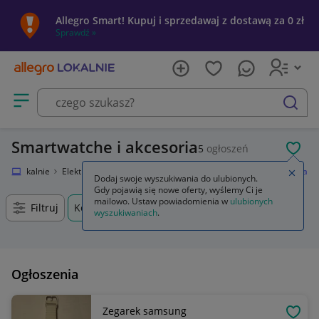
Allegro Smart! Kupuj i sprzedawaj z dostawą za 0 zł
Sprawdź »
Otwórz menu z kategoriami
szukaj
Smartwatche i akcesoria
5
ogłoszeń
POL
egro Lokalnie
Elektronika
Telefony i Akcesoria
Smartwatche i akcesoria
Zamkn
Dodaj swoje wyszukiwania do ulubionych.
Gdy pojawią się nowe oferty, wyślemy Ci je
mailowo. Ustaw powiadomienia w
ulubionych
Filtruj
Kościerzyna, Pomorskie, +0 km
wyszukiwaniach
.
Ogłoszenia
Zegarek samsung
OBSE