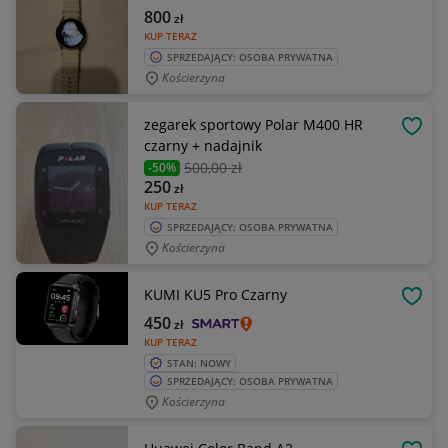
800
zł
KUP TERAZ
SPRZEDAJĄCY: OSOBA PRYWATNA
Kościerzyna
zegarek sportowy Polar M400 HR
OBSE
czarny + nadajnik
500
,00 zł
-50%
250
zł
KUP TERAZ
SPRZEDAJĄCY: OSOBA PRYWATNA
Kościerzyna
KUMI KU5 Pro Czarny
OBSE
450
zł
KUP TERAZ
STAN: NOWY
SPRZEDAJĄCY: OSOBA PRYWATNA
Kościerzyna