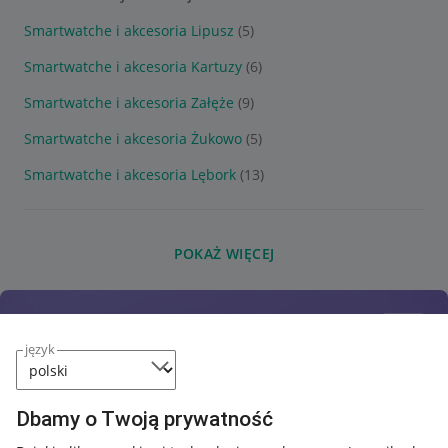
Smartwatche i akcesoria Lipusz
(5)
Smartwatche i akcesoria Kartuzy
(6)
Smartwatche i akcesoria Załęże
(9)
Smartwatche i akcesoria Żukowo
(5)
Smartwatche i akcesoria Lębork
(13)
POKAŻ WIĘCEJ
język
Dbamy o Twoją prywatność