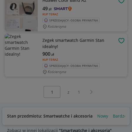
Huawei Color Band A2
OBSE
49
zł
KUP TERAZ
SPRZEDAJĄCY: OSOBA PRYWATNA
Kościerzyna
Zegek smartwatch Garmin Stan
OBSE
idealny!
900
zł
KUP TERAZ
SPRZEDAJĄCY: OSOBA PRYWATNA
Kościerzyna
Wybierz stronę:
Następna strona
z
1
Stan przedmiotu: Smartwatche i akcesoria
Nowy
Bardzo d
Zobacz w innej lokalizacji
"Smartwatche i akcesoria"