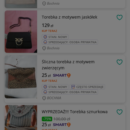
Bochnia
Torebka z motywem jaskółek
OBSE
129
zł
KUP TERAZ
STAN: NOWY
SPRZEDAJĄCY: OSOBA PRYWATNA
Bochnia
Śliczna torebka z motywem
OBSE
zwierzęcym
25
zł
KUP TERAZ
STAN: NOWY
CZĘSTO SPRZEDAJE
SPRZEDAJĄCY: OSOBA PRYWATNA
BOCHNIA
WYPRZEDAŻ!!! Torebka sznurkowa
OBSE
100
,00 zł
-75%
25
zł