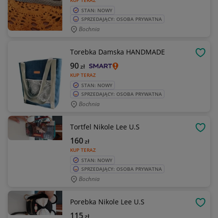
KUP TERAZ
STAN: NOWY
SPRZEDAJĄCY: OSOBA PRYWATNA
Bochnia
Torebka Damska HANDMADE
OBSE
90
zł
KUP TERAZ
STAN: NOWY
SPRZEDAJĄCY: OSOBA PRYWATNA
Bochnia
Tortfel Nikole Lee U.S
OBSE
160
zł
KUP TERAZ
STAN: NOWY
SPRZEDAJĄCY: OSOBA PRYWATNA
Bochnia
Porebka Nikole Lee U.S
OBSE
115
zł