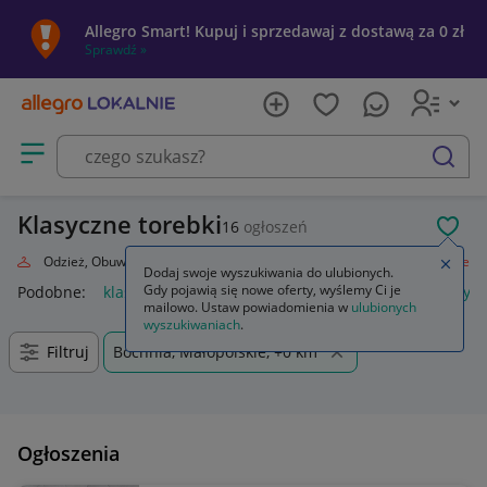
Allegro Smart! Kupuj i sprzedawaj z dostawą za 0 zł
Sprawdź »
Otwórz menu z kategoriami
szukaj
Klasyczne torebki
16
ogłoszeń
POL
oda
Odzież, Obuwie, Dodatki
Galanteria i dodatki
Torebki
Klasyczne
Zamkn
Dodaj swoje wyszukiwania do ulubionych.
Gdy pojawią się nowe oferty, wyślemy Ci je
Podobne:
klasyczne
struny do gitary klasycznej
lalki klasyc
mailowo. Ustaw powiadomienia w
ulubionych
wyszukiwaniach
.
Filtruj
Bochnia, Małopolskie, +0 km
Ogłoszenia