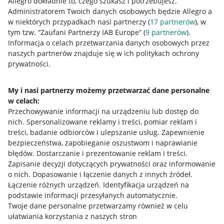
Allegro dokładnie to, czego szukasz i potrzebujesz.
Administratorem Twoich danych osobowych będzie Allegro a
w niektórych przypadkach nasi partnerzy (
17
partnerów
), w
tym tzw. “Zaufani Partnerzy IAB Europe” (
9
partnerów
).
Przydatne informacje
Informacja o celach przetwarzania danych osobowych przez
naszych partnerów znajduje się w ich politykach ochrony
prywatności.
Jak to działa
Napisz do nas
My i nasi partnerzy możemy przetwarzać dane personalne
w celach:
Allegro Gadane dla sprzedających
Przechowywanie informacji na urządzeniu lub dostęp do
Allegro Gadane dla kupujących
nich
.
Spersonalizowane reklamy i treści, pomiar reklam i
treści, badanie odbiorców i ulepszanie usług
.
Zapewnienie
Mapa miejscowości
bezpieczeństwa, zapobieganie oszustwom i naprawianie
błędów
.
Dostarczanie i prezentowanie reklam i treści
.
Informacje prawne
Zapisanie decyzji dotyczących prywatności oraz informowanie
o nich
.
Dopasowanie i łączenie danych z innych źródeł
.
Regulamin
Łączenie różnych urządzeń
.
Identyfikacja urządzeń na
podstawie informacji przesyłanych automatycznie
.
Polityka plików "cookies"
Twoje dane personalne przetwarzamy również w celu
ułatwiania korzystania z naszych stron
Ustawienia plików "cookies"