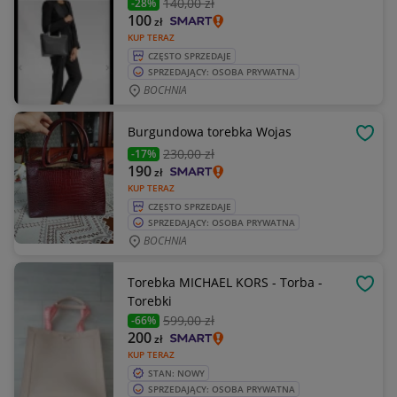
140
,00 zł
-28%
100
zł
KUP TERAZ
CZĘSTO SPRZEDAJE
SPRZEDAJĄCY: OSOBA PRYWATNA
BOCHNIA
Burgundowa torebka Wojas
OBSE
230
,00 zł
-17%
190
zł
KUP TERAZ
CZĘSTO SPRZEDAJE
SPRZEDAJĄCY: OSOBA PRYWATNA
BOCHNIA
Torebka MICHAEL KORS - Torba -
OBSE
Torebki
599
,00 zł
-66%
200
zł
KUP TERAZ
STAN: NOWY
SPRZEDAJĄCY: OSOBA PRYWATNA