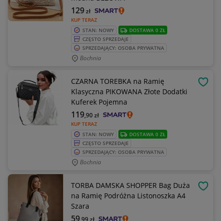
129
zł
KUP TERAZ
STAN: NOWY
DOSTAWA 0 ZŁ
CZĘSTO SPRZEDAJE
SPRZEDAJĄCY: OSOBA PRYWATNA
Bochnia
CZARNA TOREBKA na Ramię
OBSE
Klasyczna PIKOWANA Złote Dodatki
Kuferek Pojemna
119
,90
zł
KUP TERAZ
STAN: NOWY
DOSTAWA 0 ZŁ
CZĘSTO SPRZEDAJE
SPRZEDAJĄCY: OSOBA PRYWATNA
Bochnia
TORBA DAMSKA SHOPPER Bag Duża
OBSE
na Ramię Podróżna Listonoszka A4
Szara
59
,99
zł