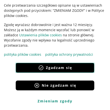
Cele przetwarzania szczegółowo opisane są w ustawieniach
Udostępnianie lokalizacji
dostępnych pod przyciskiem: “ZMIENIAM ZGODY” i w Polityce
Informacje dla Aktu o Usługach Cyfrowych
plików cookies.
Zgodę wyrażasz dobrowolnie i jest ważna 12 miesięcy.
Pobierz aplikację
Możesz ją w każdym momencie wycofać lub ponowić w
zakładce
Ustawienia plików cookies
na stronie głównej.
Wycofanie zgody nie wpływa na legalność uprzedniego
przetwarzania.
polityka plików cookies
polityka ochrony prywatności
Zgadzam się
Nie zgadzam się
Korzystanie z serwisu oznacza akceptację
regulaminu
.
Zmieniam zgody