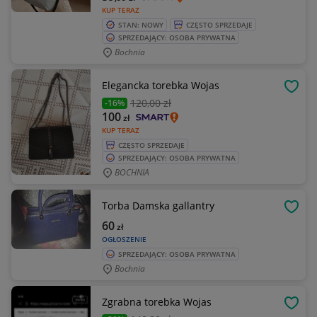
KUP TERAZ
STAN: NOWY
CZĘSTO SPRZEDAJE
SPRZEDAJĄCY: OSOBA PRYWATNA
Bochnia
Elegancka torebka Wojas
OBSE
120
,00 zł
-16%
100
zł
KUP TERAZ
CZĘSTO SPRZEDAJE
SPRZEDAJĄCY: OSOBA PRYWATNA
BOCHNIA
Torba Damska gallantry
OBSE
60
zł
OGŁOSZENIE
SPRZEDAJĄCY: OSOBA PRYWATNA
Bochnia
Zgrabna torebka Wojas
OBSE