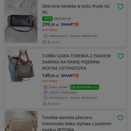
Skórzana torebka w stylu Prady lat
OBSE
90.
569
,99 zł
-47%
299
,99
zł
KUP TERAZ
SPRZEDAJĄCY: OSOBA PRYWATNA
Bochnia
TORBA SZARA TOREBKA Z PASKIEM
OBSE
DAMSKA NA RAMIĘ POJEMNA
MOCNA LISTONOSZKA
149
,99
zł
KUP TERAZ
STAN: NOWY
DOSTAWA 0 ZŁ
CZĘSTO SPRZEDAJE
SPRZEDAJĄCY: OSOBA PRYWATNA
Bochnia
Torebka damska pleciona
OBSE
listonoszka lekka stylowa z paskiem
modna BEŻOWA