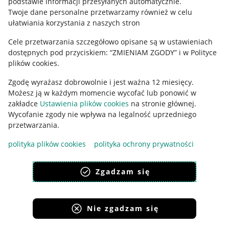
podstawie informacji przesyłanych automatycznie
.
Polityka plików "cookies"
Twoje dane personalne przetwarzamy również w celu
ułatwiania korzystania z naszych stron
Ustawienia plików "cookies"
Cele przetwarzania szczegółowo opisane są w ustawieniach
Udostępnianie lokalizacji
dostępnych pod przyciskiem: “ZMIENIAM ZGODY” i w Polityce
Informacje dla Aktu o Usługach Cyfrowych
plików cookies.
Zgodę wyrażasz dobrowolnie i jest ważna 12 miesięcy.
Pobierz aplikację
Możesz ją w każdym momencie wycofać lub ponowić w
zakładce
Ustawienia plików cookies
na stronie głównej.
Wycofanie zgody nie wpływa na legalność uprzedniego
przetwarzania.
polityka plików cookies
polityka ochrony prywatności
Zgadzam się
Nie zgadzam się
Korzystanie z serwisu oznacza akceptację
regulaminu
.