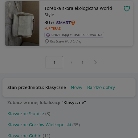
Torebka skóra ekologiczna World-
OBSE
Style
30
zł
KUP TERAZ
SPRZEDAJĄCY: OSOBA PRYWATNA
Kostrzyn Nad Odrą
Wybierz stronę:
Następna strona
z
1
Stan przedmiotu: Klasyczne
Nowy
Bardzo dobry
Zobacz w innej lokalizacji
"Klasyczne"
Klasyczne Słubice
(8)
Klasyczne Gorzów Wielkopolski
(65)
Klasyczne Gubin
(11)