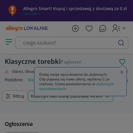
Allegro Smart! Kupuj i sprzedawaj z dostawą za 0 zł
Sprawdź »
Otwórz menu z kategoriami
szukaj
Klasyczne torebki
7
ogłoszeń
POL
oda
Odzież, Obuwie, Dodatki
Galanteria i dodatki
Torebki
Klasyczne
Zamkn
Dodaj swoje wyszukiwania do ulubionych.
Gdy pojawią się nowe oferty, wyślemy Ci je
Podobne:
klasyczne
struny do gitary klasycznej
lalki klasyc
mailowo. Ustaw powiadomienia w
ulubionych
wyszukiwaniach
.
Filtruj
Kostrzyn nad Odrą, Lubuskie, +0 km
Ogłoszenia