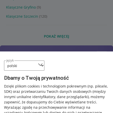
Klasyczne Gryfino
(9)
Klasyczne Szczecin
(120)
POKAŻ WIĘCEJ
język
Dbamy o Twoją prywatność
Dzięki plikom cookies i technologiom pokrewnym
(np. piksele,
SDK)
oraz przetwarzaniu Twoich danych osobowych
(między
innymi unikalne identyfikatory, dane przeglądarki)
, możemy
zapewnić, że dopasujemy do Ciebie wyświetlane treści.
Wyrażając zgodę na przechowywanie informacji na
urządzeniu końcowym lub dostęp do nich i przetwarzanie