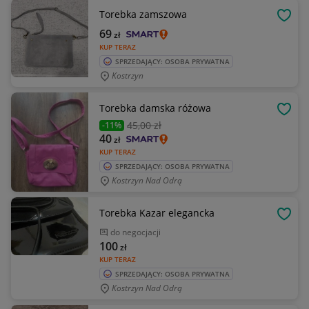
Torebka zamszowa
OBSE
69
zł
KUP TERAZ
SPRZEDAJĄCY: OSOBA PRYWATNA
Kostrzyn
Torebka damska różowa
OBSE
45
,00 zł
-11%
40
zł
KUP TERAZ
SPRZEDAJĄCY: OSOBA PRYWATNA
Kostrzyn Nad Odrą
Torebka Kazar elegancka
OBSE
do negocjacji
100
zł
KUP TERAZ
SPRZEDAJĄCY: OSOBA PRYWATNA
Kostrzyn Nad Odrą