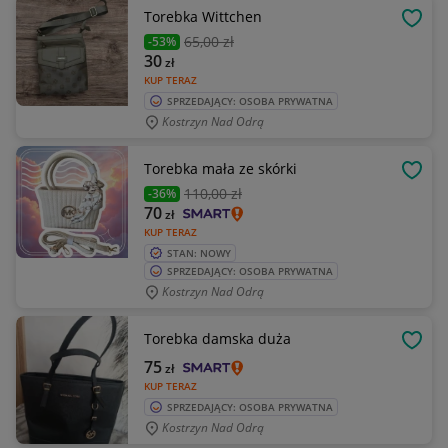
Torebka Wittchen
OBSE
65
,00 zł
-53%
30
zł
KUP TERAZ
SPRZEDAJĄCY: OSOBA PRYWATNA
Kostrzyn Nad Odrą
Torebka mała ze skórki
OBSE
110
,00 zł
-36%
70
zł
KUP TERAZ
STAN: NOWY
SPRZEDAJĄCY: OSOBA PRYWATNA
Kostrzyn Nad Odrą
Torebka damska duża
OBSE
75
zł
KUP TERAZ
SPRZEDAJĄCY: OSOBA PRYWATNA
Kostrzyn Nad Odrą