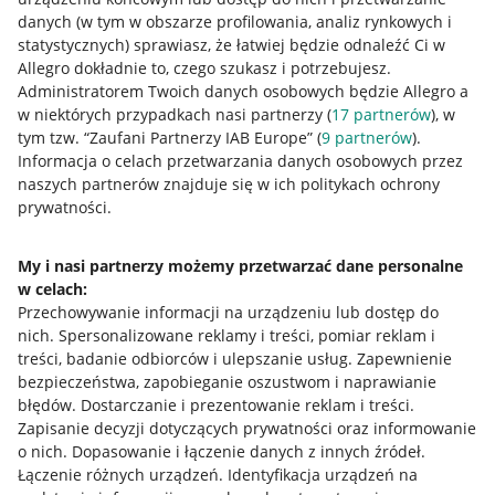
danych (w tym w obszarze profilowania, analiz rynkowych i
statystycznych) sprawiasz, że łatwiej będzie odnaleźć Ci w
Allegro dokładnie to, czego szukasz i potrzebujesz.
Administratorem Twoich danych osobowych będzie Allegro a
w niektórych przypadkach nasi partnerzy (
17
partnerów
), w
tym tzw. “Zaufani Partnerzy IAB Europe” (
9
partnerów
).
Przydatne informacje
Informacja o celach przetwarzania danych osobowych przez
naszych partnerów znajduje się w ich politykach ochrony
prywatności.
Jak to działa
Napisz do nas
My i nasi partnerzy możemy przetwarzać dane personalne
w celach:
Allegro Gadane dla sprzedających
Przechowywanie informacji na urządzeniu lub dostęp do
Allegro Gadane dla kupujących
nich
.
Spersonalizowane reklamy i treści, pomiar reklam i
treści, badanie odbiorców i ulepszanie usług
.
Zapewnienie
Mapa miejscowości
bezpieczeństwa, zapobieganie oszustwom i naprawianie
błędów
.
Dostarczanie i prezentowanie reklam i treści
.
Informacje prawne
Zapisanie decyzji dotyczących prywatności oraz informowanie
o nich
.
Dopasowanie i łączenie danych z innych źródeł
.
Regulamin
Łączenie różnych urządzeń
.
Identyfikacja urządzeń na