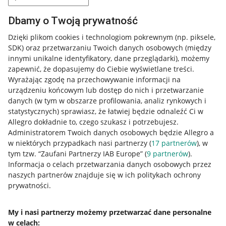
Dbamy o Twoją prywatność
Dzięki plikom cookies i technologiom pokrewnym
(np. piksele,
SDK)
oraz przetwarzaniu Twoich danych osobowych
(między
innymi unikalne identyfikatory, dane przeglądarki)
, możemy
zapewnić, że dopasujemy do Ciebie wyświetlane treści.
Wyrażając zgodę na przechowywanie informacji na
urządzeniu końcowym lub dostęp do nich i przetwarzanie
danych (w tym w obszarze profilowania, analiz rynkowych i
statystycznych) sprawiasz, że łatwiej będzie odnaleźć Ci w
Allegro dokładnie to, czego szukasz i potrzebujesz.
Administratorem Twoich danych osobowych będzie Allegro a
w niektórych przypadkach nasi partnerzy (
17
partnerów
), w
tym tzw. “Zaufani Partnerzy IAB Europe” (
9
partnerów
).
Przydatne informacje
Informacja o celach przetwarzania danych osobowych przez
naszych partnerów znajduje się w ich politykach ochrony
prywatności.
Jak to działa
Napisz do nas
My i nasi partnerzy możemy przetwarzać dane personalne
w celach:
Allegro Gadane dla sprzedających