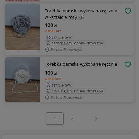
Torebka damska wykonana ręcznie
OBSE
w kształcie róży 3D
100
zł
KUP TERAZ
STAN: NOWY
SPRZEDAJĄCY: OSOBA PRYWATNA
Maków Mazowiecki
Torebka damska wykonana ręcznie
OBSE
100
zł
KUP TERAZ
STAN: NOWY
SPRZEDAJĄCY: OSOBA PRYWATNA
Maków Mazowiecki
Wybierz stronę:
Następna strona
z
1