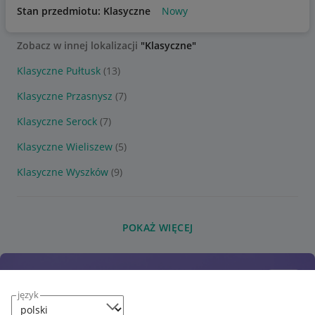
Stan przedmiotu: Klasyczne
Nowy
Zobacz w innej lokalizacji
"Klasyczne"
Klasyczne Pułtusk
(13)
Klasyczne Przasnysz
(7)
Klasyczne Serock
(7)
Klasyczne Wieliszew
(5)
Klasyczne Wyszków
(9)
POKAŻ WIĘCEJ
język