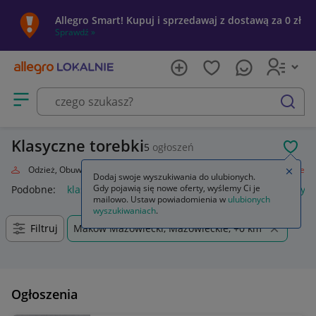
Allegro Smart! Kupuj i sprzedawaj z dostawą za 0 zł
Sprawdź »
Otwórz menu z kategoriami
szukaj
Klasyczne torebki
5
ogłoszeń
POL
oda
Odzież, Obuwie, Dodatki
Galanteria i dodatki
Torebki
Klasyczne
Zamkn
Dodaj swoje wyszukiwania do ulubionych.
Gdy pojawią się nowe oferty, wyślemy Ci je
Podobne:
klasyczne
struny do gitary klasycznej
lalki klasyc
mailowo. Ustaw powiadomienia w
ulubionych
wyszukiwaniach
.
Filtruj
Maków Mazowiecki, Mazowieckie, +0 km
Ogłoszenia