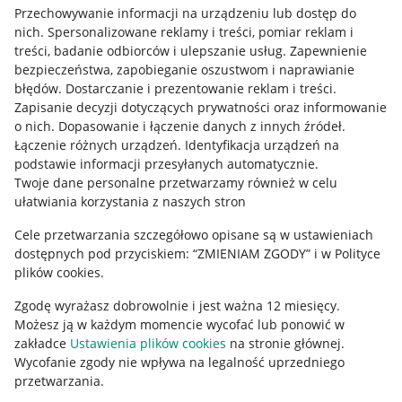
Przechowywanie informacji na urządzeniu lub dostęp do
Allegro Gadane dla kupujących
nich
.
Spersonalizowane reklamy i treści, pomiar reklam i
treści, badanie odbiorców i ulepszanie usług
.
Zapewnienie
Mapa miejscowości
bezpieczeństwa, zapobieganie oszustwom i naprawianie
błędów
.
Dostarczanie i prezentowanie reklam i treści
.
Informacje prawne
Zapisanie decyzji dotyczących prywatności oraz informowanie
o nich
.
Dopasowanie i łączenie danych z innych źródeł
.
Regulamin
Łączenie różnych urządzeń
.
Identyfikacja urządzeń na
podstawie informacji przesyłanych automatycznie
.
Polityka plików "cookies"
Twoje dane personalne przetwarzamy również w celu
ułatwiania korzystania z naszych stron
Ustawienia plików "cookies"
Cele przetwarzania szczegółowo opisane są w ustawieniach
Udostępnianie lokalizacji
dostępnych pod przyciskiem: “ZMIENIAM ZGODY” i w Polityce
Informacje dla Aktu o Usługach Cyfrowych
plików cookies.
Zgodę wyrażasz dobrowolnie i jest ważna 12 miesięcy.
Pobierz aplikację
Możesz ją w każdym momencie wycofać lub ponowić w
zakładce
Ustawienia plików cookies
na stronie głównej.
Wycofanie zgody nie wpływa na legalność uprzedniego
przetwarzania.