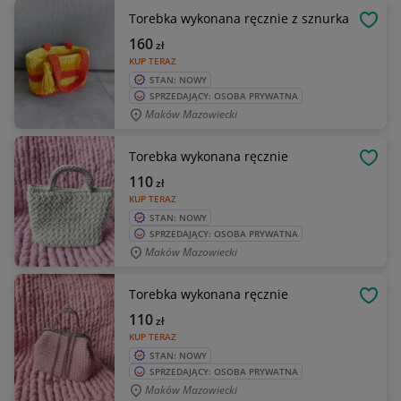
Torebka wykonana ręcznie z sznurka
OBSE
160
zł
KUP TERAZ
STAN: NOWY
SPRZEDAJĄCY: OSOBA PRYWATNA
Maków Mazowiecki
Torebka wykonana ręcznie
OBSE
110
zł
KUP TERAZ
STAN: NOWY
SPRZEDAJĄCY: OSOBA PRYWATNA
Maków Mazowiecki
Torebka wykonana ręcznie
OBSE
110
zł
KUP TERAZ
STAN: NOWY
SPRZEDAJĄCY: OSOBA PRYWATNA
Maków Mazowiecki