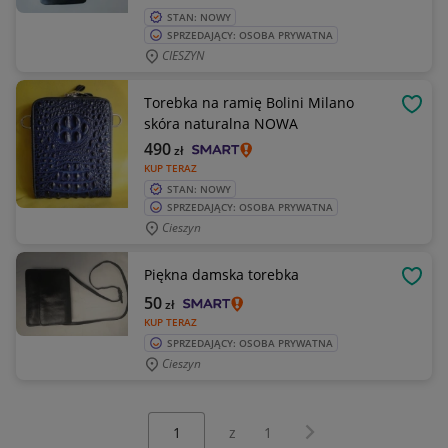
STAN: NOWY
SPRZEDAJĄCY: OSOBA PRYWATNA
CIESZYN
Torebka na ramię Bolini Milano
OBSE
skóra naturalna NOWA
490
zł
KUP TERAZ
STAN: NOWY
SPRZEDAJĄCY: OSOBA PRYWATNA
Cieszyn
Piękna damska torebka
OBSE
50
zł
KUP TERAZ
SPRZEDAJĄCY: OSOBA PRYWATNA
Cieszyn
Wybierz stronę:
Następna strona
z
1