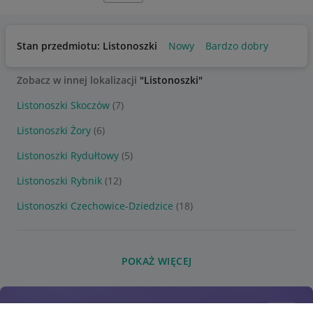
Stan przedmiotu: Listonoszki
Nowy
Bardzo dobry
Zobacz w innej lokalizacji
"Listonoszki"
Listonoszki Skoczów
(7)
Listonoszki Żory
(6)
Listonoszki Rydułtowy
(5)
Listonoszki Rybnik
(12)
Listonoszki Czechowice-Dziedzice
(18)
POKAŻ WIĘCEJ