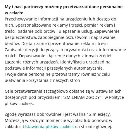
Napisz do nas
My i nasi partnerzy możemy przetwarzać dane personalne
w celach:
Allegro Gadane dla sprzedających
Przechowywanie informacji na urządzeniu lub dostęp do
Allegro Gadane dla kupujących
nich
.
Spersonalizowane reklamy i treści, pomiar reklam i
treści, badanie odbiorców i ulepszanie usług
.
Zapewnienie
Mapa miejscowości
bezpieczeństwa, zapobieganie oszustwom i naprawianie
błędów
.
Dostarczanie i prezentowanie reklam i treści
.
Informacje prawne
Zapisanie decyzji dotyczących prywatności oraz informowanie
o nich
.
Dopasowanie i łączenie danych z innych źródeł
.
Regulamin
Łączenie różnych urządzeń
.
Identyfikacja urządzeń na
podstawie informacji przesyłanych automatycznie
.
Polityka plików "cookies"
Twoje dane personalne przetwarzamy również w celu
ułatwiania korzystania z naszych stron
Ustawienia plików "cookies"
Cele przetwarzania szczegółowo opisane są w ustawieniach
Udostępnianie lokalizacji
dostępnych pod przyciskiem: “ZMIENIAM ZGODY” i w Polityce
Informacje dla Aktu o Usługach Cyfrowych
plików cookies.
Zgodę wyrażasz dobrowolnie i jest ważna 12 miesięcy.
Pobierz aplikację
Możesz ją w każdym momencie wycofać lub ponowić w
zakładce
Ustawienia plików cookies
na stronie głównej.