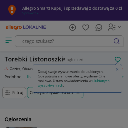
Allegro Smart! Kupuj i sprzedawaj z dostawą za 0 zł
Sprawdź »
Otwórz menu z kategoriami
szukaj
Torebki Listonoszki
5
ogłoszeń
POL
oda
Odzież, Obuwie, Dodatki
Galanteria i dodatki
Torebki
Listonoszki
Zamkn
Dodaj swoje wyszukiwania do ulubionych.
Gdy pojawią się nowe oferty, wyślemy Ci je
Podobne:
listonoszki
damskie torebki listonoszki
damskie to
mailowo. Ustaw powiadomienia w
ulubionych
wyszukiwaniach
.
Filtruj
Cieszyn, Śląskie, +0 km
Ogłoszenia