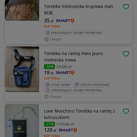
Torebka listonoszka brązowa stan
OBSE
BDB.
35
zł
KUP TERAZ
SPRZEDAJĄCY: OSOBA PRYWATNA
Cieszyn
Torebka na ramię Pako Jeans
OBSE
niebieska nowa
29
,00 zł
-34%
19
zł
KUP TERAZ
STAN: NOWY
CZĘSTO SPRZEDAJE
SPRZEDAJĄCY: OSOBA PRYWATNA
Cieszyn
Love Moschino Torebka na ramię z
OBSE
łańcuszkiem
179
,00 zł
-27%
129
zł
KUP TERAZ