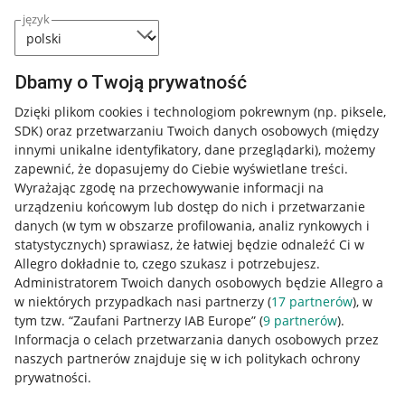
język
Dbamy o Twoją prywatność
Dzięki plikom cookies i technologiom pokrewnym
(np. piksele,
SDK)
oraz przetwarzaniu Twoich danych osobowych
(między
innymi unikalne identyfikatory, dane przeglądarki)
, możemy
zapewnić, że dopasujemy do Ciebie wyświetlane treści.
Wyrażając zgodę na przechowywanie informacji na
urządzeniu końcowym lub dostęp do nich i przetwarzanie
danych (w tym w obszarze profilowania, analiz rynkowych i
statystycznych) sprawiasz, że łatwiej będzie odnaleźć Ci w
Allegro dokładnie to, czego szukasz i potrzebujesz.
Administratorem Twoich danych osobowych będzie Allegro a
w niektórych przypadkach nasi partnerzy (
17
partnerów
), w
tym tzw. “Zaufani Partnerzy IAB Europe” (
9
partnerów
).
Przydatne informacje
Informacja o celach przetwarzania danych osobowych przez
naszych partnerów znajduje się w ich politykach ochrony
prywatności.
Jak to działa