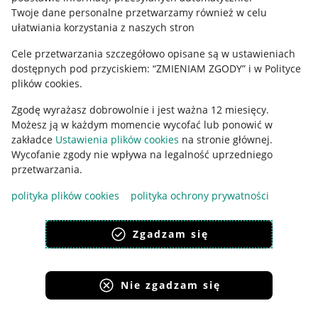
Polityka plików "cookies"
Twoje dane personalne przetwarzamy również w celu
ułatwiania korzystania z naszych stron
Ustawienia plików "cookies"
Cele przetwarzania szczegółowo opisane są w ustawieniach
Udostępnianie lokalizacji
dostępnych pod przyciskiem: “ZMIENIAM ZGODY” i w Polityce
Informacje dla Aktu o Usługach Cyfrowych
plików cookies.
Zgodę wyrażasz dobrowolnie i jest ważna 12 miesięcy.
Pobierz aplikację
Możesz ją w każdym momencie wycofać lub ponowić w
zakładce
Ustawienia plików cookies
na stronie głównej.
Wycofanie zgody nie wpływa na legalność uprzedniego
przetwarzania.
polityka plików cookies
polityka ochrony prywatności
Zgadzam się
Nie zgadzam się
Korzystanie z serwisu oznacza akceptację
regulaminu
.