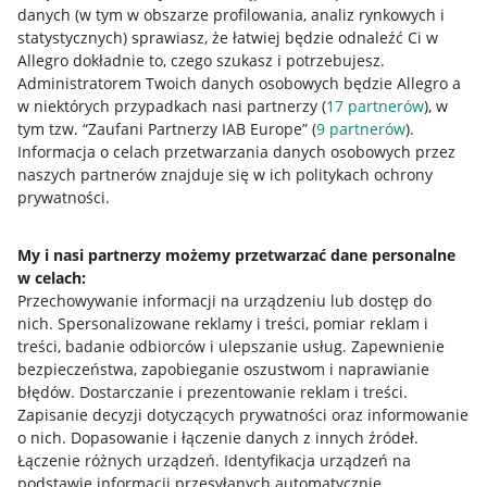
danych (w tym w obszarze profilowania, analiz rynkowych i
statystycznych) sprawiasz, że łatwiej będzie odnaleźć Ci w
Allegro dokładnie to, czego szukasz i potrzebujesz.
Administratorem Twoich danych osobowych będzie Allegro a
w niektórych przypadkach nasi partnerzy (
17
partnerów
), w
tym tzw. “Zaufani Partnerzy IAB Europe” (
9
partnerów
).
Przydatne informacje
Informacja o celach przetwarzania danych osobowych przez
naszych partnerów znajduje się w ich politykach ochrony
prywatności.
Jak to działa
Napisz do nas
My i nasi partnerzy możemy przetwarzać dane personalne
w celach:
Allegro Gadane dla sprzedających
Przechowywanie informacji na urządzeniu lub dostęp do
Allegro Gadane dla kupujących
nich
.
Spersonalizowane reklamy i treści, pomiar reklam i
treści, badanie odbiorców i ulepszanie usług
.
Zapewnienie
Mapa miejscowości
bezpieczeństwa, zapobieganie oszustwom i naprawianie
błędów
.
Dostarczanie i prezentowanie reklam i treści
.
Informacje prawne
Zapisanie decyzji dotyczących prywatności oraz informowanie
o nich
.
Dopasowanie i łączenie danych z innych źródeł
.
Regulamin
Łączenie różnych urządzeń
.
Identyfikacja urządzeń na
podstawie informacji przesyłanych automatycznie
.