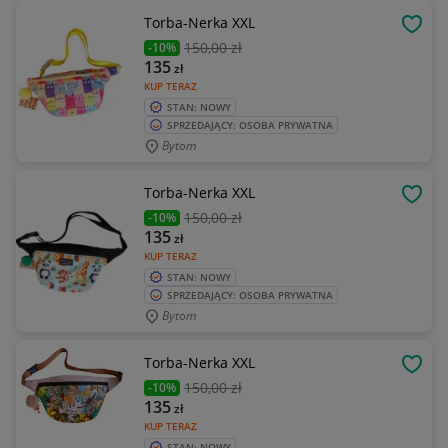
Torba-Nerka XXL
OBSE
150
,00 zł
-10%
135
zł
KUP TERAZ
STAN: NOWY
SPRZEDAJĄCY: OSOBA PRYWATNA
Bytom
Torba-Nerka XXL
OBSE
150
,00 zł
-10%
135
zł
KUP TERAZ
STAN: NOWY
SPRZEDAJĄCY: OSOBA PRYWATNA
Bytom
Torba-Nerka XXL
OBSE
150
,00 zł
-10%
135
zł
KUP TERAZ
STAN: NOWY