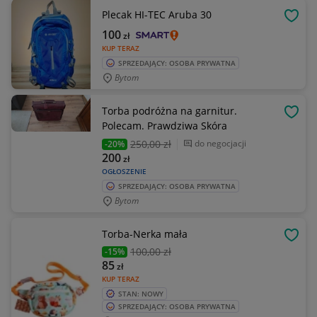
Plecak HI-TEC Aruba 30
OBSE
100
zł
KUP TERAZ
SPRZEDAJĄCY: OSOBA PRYWATNA
Bytom
Torba podróżna na garnitur.
OBSE
Polecam. Prawdziwa Skóra
250
,00 zł
do negocjacji
-20%
200
zł
OGŁOSZENIE
SPRZEDAJĄCY: OSOBA PRYWATNA
Bytom
Torba-Nerka mała
OBSE
100
,00 zł
-15%
85
zł
KUP TERAZ
STAN: NOWY
SPRZEDAJĄCY: OSOBA PRYWATNA