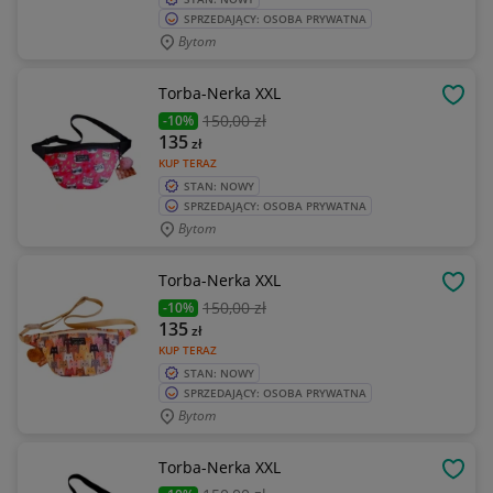
SPRZEDAJĄCY: OSOBA PRYWATNA
Bytom
Torba-Nerka XXL
OBSE
150
,00 zł
-10%
135
zł
KUP TERAZ
STAN: NOWY
SPRZEDAJĄCY: OSOBA PRYWATNA
Bytom
Torba-Nerka XXL
OBSE
150
,00 zł
-10%
135
zł
KUP TERAZ
STAN: NOWY
SPRZEDAJĄCY: OSOBA PRYWATNA
Bytom
Torba-Nerka XXL
OBSE