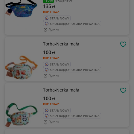
150
,00 zł
-10%
135
zł
KUP TERAZ
STAN: NOWY
SPRZEDAJĄCY: OSOBA PRYWATNA
Bytom
Torba-Nerka mała
OBSE
100
zł
KUP TERAZ
STAN: NOWY
SPRZEDAJĄCY: OSOBA PRYWATNA
Bytom
Torba-Nerka mała
OBSE
100
zł
KUP TERAZ
STAN: NOWY
SPRZEDAJĄCY: OSOBA PRYWATNA
Bytom