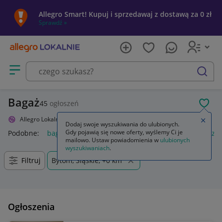
Allegro Smart! Kupuj i sprzedawaj z dostawą za 0 zł
Sprawdź »
Otwórz menu z kategoriami
szukaj
Bagaż
45
ogłoszeń
POL
Allegro Lokalnie
Sport i turystyka
Turystyka
Bagaż
Zamkn
Dodaj swoje wyszukiwania do ulubionych.
Gdy pojawią się nowe oferty, wyślemy Ci je
Podobne:
bagażnik rowerowy na hak
plecak bagaż podręczn
mailowo. Ustaw powiadomienia w
ulubionych
wyszukiwaniach
.
Filtruj
Bytom, Śląskie, +0 km
Ogłoszenia