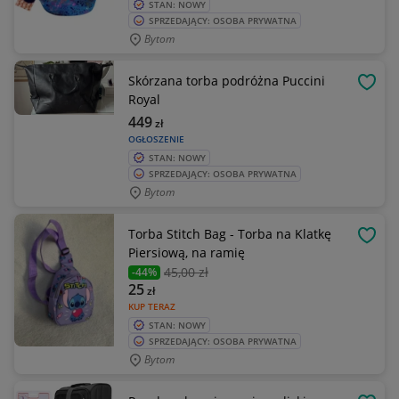
STAN: NOWY
SPRZEDAJĄCY: OSOBA PRYWATNA
Bytom
Skórzana torba podróżna Puccini
OBSE
Royal
449
zł
OGŁOSZENIE
STAN: NOWY
SPRZEDAJĄCY: OSOBA PRYWATNA
Bytom
Torba Stitch Bag - Torba na Klatkę
OBSE
Piersiową, na ramię
45
,00 zł
-44%
25
zł
KUP TERAZ
STAN: NOWY
SPRZEDAJĄCY: OSOBA PRYWATNA
Bytom