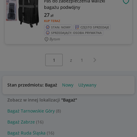
Pas do zabezpieczenia walizki
OBSE
bagażu podwójny
27
zł
KUP TERAZ
STAN: NOWY
CZĘSTO SPRZEDAJE
SPRZEDAJĄCY: OSOBA PRYWATNA
Bytom
Wybierz stronę:
Następna strona
z
1
Stan przedmiotu: Bagaż
Nowy
Używany
Zobacz w innej lokalizacji
"Bagaż"
Bagaż Tarnowskie Góry
(8)
Bagaż Zabrze
(16)
Bagaż Ruda Śląska
(16)