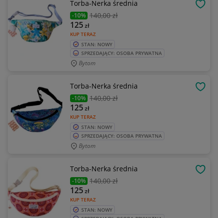
Torba-Nerka średnia
OBSE
140
,00 zł
-10%
125
zł
KUP TERAZ
STAN: NOWY
SPRZEDAJĄCY: OSOBA PRYWATNA
Bytom
Torba-Nerka średnia
OBSE
140
,00 zł
-10%
125
zł
KUP TERAZ
STAN: NOWY
SPRZEDAJĄCY: OSOBA PRYWATNA
Bytom
Torba-Nerka średnia
OBSE
140
,00 zł
-10%
125
zł
KUP TERAZ
STAN: NOWY