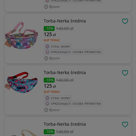
SPRZEDAJĄCY: OSOBA PRYWATNA
Bytom
Torba-Nerka średnia
OBSE
140
,00 zł
-10%
125
zł
KUP TERAZ
STAN: NOWY
SPRZEDAJĄCY: OSOBA PRYWATNA
Bytom
Torba-Nerka średnia
OBSE
140
,00 zł
-10%
125
zł
KUP TERAZ
STAN: NOWY
SPRZEDAJĄCY: OSOBA PRYWATNA
Bytom
Torba-Nerka średnia
OBSE
140
,00 zł
-10%