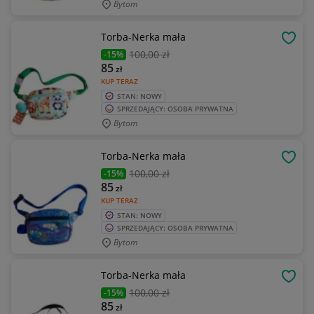
Bytom
Torba-Nerka mała
OBSE
100
,00 zł
-15%
85
zł
KUP TERAZ
STAN: NOWY
SPRZEDAJĄCY: OSOBA PRYWATNA
Bytom
Torba-Nerka mała
OBSE
100
,00 zł
-15%
85
zł
KUP TERAZ
STAN: NOWY
SPRZEDAJĄCY: OSOBA PRYWATNA
Bytom
Torba-Nerka mała
OBSE
100
,00 zł
-15%
85
zł