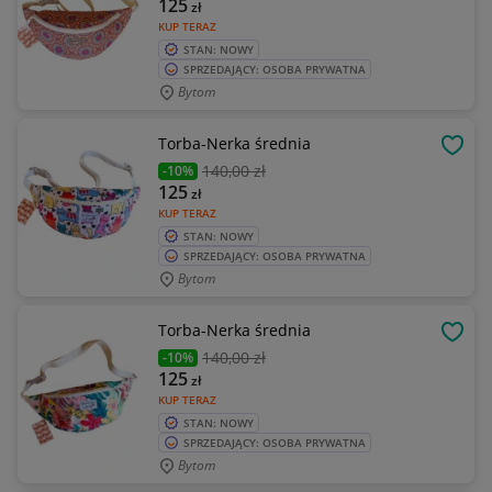
125
zł
KUP TERAZ
STAN: NOWY
SPRZEDAJĄCY: OSOBA PRYWATNA
Bytom
Torba-Nerka średnia
OBSE
140
,00 zł
-10%
125
zł
KUP TERAZ
STAN: NOWY
SPRZEDAJĄCY: OSOBA PRYWATNA
Bytom
Torba-Nerka średnia
OBSE
140
,00 zł
-10%
125
zł
KUP TERAZ
STAN: NOWY
SPRZEDAJĄCY: OSOBA PRYWATNA
Bytom