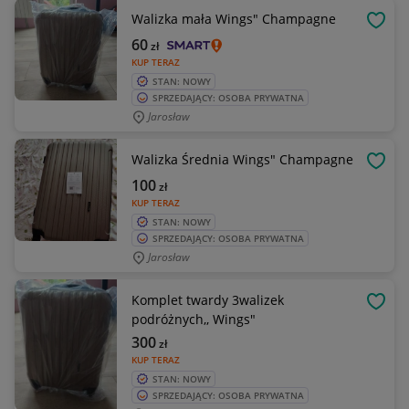
Walizka mała Wings" Champagne
OBSE
60
zł
KUP TERAZ
STAN: NOWY
SPRZEDAJĄCY: OSOBA PRYWATNA
Jarosław
Walizka Średnia Wings" Champagne
OBSE
100
zł
KUP TERAZ
STAN: NOWY
SPRZEDAJĄCY: OSOBA PRYWATNA
Jarosław
Komplet twardy 3walizek
OBSE
podróżnych,, Wings"
300
zł
KUP TERAZ
STAN: NOWY
SPRZEDAJĄCY: OSOBA PRYWATNA