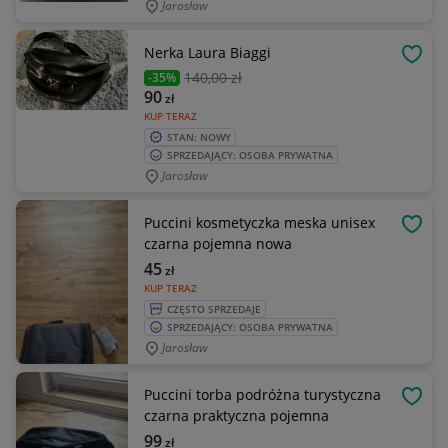
Jarosław
Nerka Laura Biaggi
OBSE
140
,00 zł
-35%
90
zł
KUP TERAZ
STAN: NOWY
SPRZEDAJĄCY: OSOBA PRYWATNA
Jarosław
Puccini kosmetyczka meska unisex
OBSE
czarna pojemna nowa
45
zł
KUP TERAZ
CZĘSTO SPRZEDAJE
SPRZEDAJĄCY: OSOBA PRYWATNA
Jarosław
Puccini torba podróżna turystyczna
OBSE
czarna praktyczna pojemna
99
zł