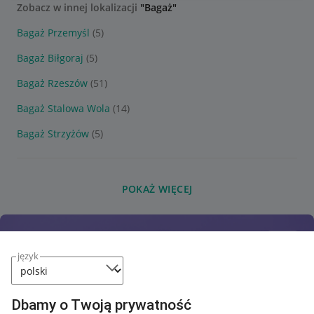
Zobacz w innej lokalizacji
"Bagaż"
Bagaż Przemyśl
(5)
Bagaż Biłgoraj
(5)
Bagaż Rzeszów
(51)
Bagaż Stalowa Wola
(14)
Bagaż Strzyżów
(5)
POKAŻ WIĘCEJ
język
Dbamy o Twoją prywatność