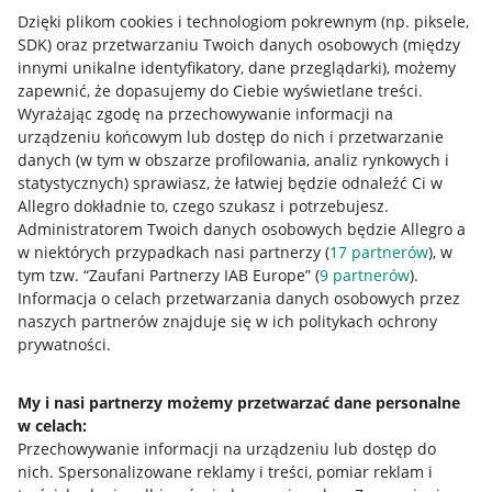
Dzięki plikom cookies i technologiom pokrewnym
(np. piksele,
SDK)
oraz przetwarzaniu Twoich danych osobowych
(między
innymi unikalne identyfikatory, dane przeglądarki)
, możemy
zapewnić, że dopasujemy do Ciebie wyświetlane treści.
Wyrażając zgodę na przechowywanie informacji na
urządzeniu końcowym lub dostęp do nich i przetwarzanie
danych (w tym w obszarze profilowania, analiz rynkowych i
statystycznych) sprawiasz, że łatwiej będzie odnaleźć Ci w
Allegro dokładnie to, czego szukasz i potrzebujesz.
Administratorem Twoich danych osobowych będzie Allegro a
w niektórych przypadkach nasi partnerzy (
17
partnerów
), w
tym tzw. “Zaufani Partnerzy IAB Europe” (
9
partnerów
).
Przydatne informacje
Informacja o celach przetwarzania danych osobowych przez
naszych partnerów znajduje się w ich politykach ochrony
prywatności.
Jak to działa
Napisz do nas
My i nasi partnerzy możemy przetwarzać dane personalne
w celach:
Allegro Gadane dla sprzedających
Przechowywanie informacji na urządzeniu lub dostęp do
Allegro Gadane dla kupujących
nich
.
Spersonalizowane reklamy i treści, pomiar reklam i