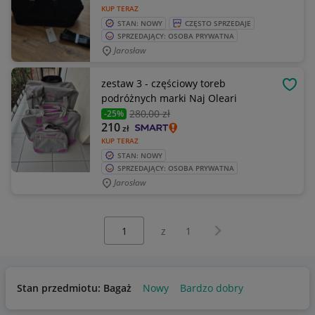
KUP TERAZ
STAN: NOWY
CZĘSTO SPRZEDAJE
SPRZEDAJĄCY: OSOBA PRYWATNA
Jarosław
zestaw 3 - częściowy toreb
OBSE
podróżnych marki Naj Oleari
280
,00 zł
-25%
210
zł
KUP TERAZ
STAN: NOWY
SPRZEDAJĄCY: OSOBA PRYWATNA
Jarosław
Wybierz stronę:
Następna strona
z
1
Stan przedmiotu: Bagaż
Nowy
Bardzo dobry