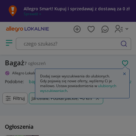
Allegro Smart! Kupuj i sprzedawaj z dostawą za 0 zł
Sprawdź »
Otwórz menu z kategoriami
szukaj
Bagaż
7
ogłoszeń
POL
Allegro Lokalnie
Sport i turystyka
Turystyka
Bagaż
Zamkn
Dodaj swoje wyszukiwania do ulubionych.
Gdy pojawią się nowe oferty, wyślemy Ci je
Podobne:
bagażnik rowerowy na hak
plecak bagaż podręczn
mailowo. Ustaw powiadomienia w
ulubionych
wyszukiwaniach
.
Filtruj
Jarosław, Podkarpackie, +0 km
Ogłoszenia