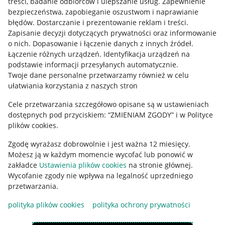
treści, badanie odbiorców i ulepszanie usług
.
Zapewnienie
Mapa miejscowości
bezpieczeństwa, zapobieganie oszustwom i naprawianie
błędów
.
Dostarczanie i prezentowanie reklam i treści
.
Informacje prawne
Zapisanie decyzji dotyczących prywatności oraz informowanie
o nich
.
Dopasowanie i łączenie danych z innych źródeł
.
Regulamin
Łączenie różnych urządzeń
.
Identyfikacja urządzeń na
podstawie informacji przesyłanych automatycznie
.
Polityka plików "cookies"
Twoje dane personalne przetwarzamy również w celu
ułatwiania korzystania z naszych stron
Ustawienia plików "cookies"
Cele przetwarzania szczegółowo opisane są w ustawieniach
Udostępnianie lokalizacji
dostępnych pod przyciskiem: “ZMIENIAM ZGODY” i w Polityce
Informacje dla Aktu o Usługach Cyfrowych
plików cookies.
Zgodę wyrażasz dobrowolnie i jest ważna 12 miesięcy.
Pobierz aplikację
Możesz ją w każdym momencie wycofać lub ponowić w
zakładce
Ustawienia plików cookies
na stronie głównej.
Wycofanie zgody nie wpływa na legalność uprzedniego
przetwarzania.
polityka plików cookies
polityka ochrony prywatności