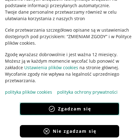
podstawie informacji przesyłanych automatycznie
.
Polityka plików "cookies"
Twoje dane personalne przetwarzamy również w celu
ułatwiania korzystania z naszych stron
Ustawienia plików "cookies"
Cele przetwarzania szczegółowo opisane są w ustawieniach
Udostępnianie lokalizacji
dostępnych pod przyciskiem: “ZMIENIAM ZGODY” i w Polityce
Informacje dla Aktu o Usługach Cyfrowych
plików cookies.
Zgodę wyrażasz dobrowolnie i jest ważna 12 miesięcy.
Pobierz aplikację
Możesz ją w każdym momencie wycofać lub ponowić w
zakładce
Ustawienia plików cookies
na stronie głównej.
Wycofanie zgody nie wpływa na legalność uprzedniego
przetwarzania.
polityka plików cookies
polityka ochrony prywatności
Zgadzam się
Nie zgadzam się
Korzystanie z serwisu oznacza akceptację
regulaminu
.