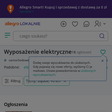
Allegro Smart! Kupuj i sprzedawaj z dostawą za 0 zł
Sprawdź »
Otwórz menu z kategoriami
szukaj
Wyposażenie elektryczne
18
ogłoszeń
POL
Części samochodowe
Układ elektryczny, zapłon
Wyposażenie elektryczne
Zamkn
Dodaj swoje wyszukiwania do ulubionych.
Gdy pojawią się nowe oferty, wyślemy Ci je
Podobne:
elektryczne i elektroniczne wyposażenie pojazdów
mailowo. Ustaw powiadomienia w
ulubionych
wyszukiwaniach
.
Filtruj
Tychy, Śląskie, +0 km
Ogłoszenia