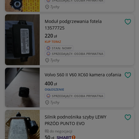
SPRZEDAJĄCY: OSOBA PRYWATNA
Tychy
Moduł podgrzewania fotela
OBSE
13577725
220
zł
KUP TERAZ
STAN: NOWY
SPRZEDAJĄCY: OSOBA PRYWATNA
Tychy
Volvo S60 II V60 XC60 kamera cofania
OBSE
400
zł
OGŁOSZENIE
SPRZEDAJĄCY: OSOBA PRYWATNA
Tychy
Silnik podnośnika szyby LEWY
OBSE
PRZÓD PUNTO EVO
do negocjacji
50
zł