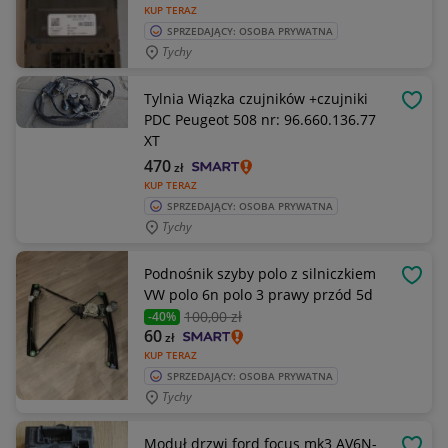
KUP TERAZ
SPRZEDAJĄCY: OSOBA PRYWATNA
Tychy
Tylnia Wiązka czujników +czujniki
OBSE
PDC Peugeot 508 nr: 96.660.136.77
XT
470
zł
KUP TERAZ
SPRZEDAJĄCY: OSOBA PRYWATNA
Tychy
Podnośnik szyby polo z silniczkiem
OBSE
VW polo 6n polo 3 prawy przód 5d
100
,00 zł
-40%
60
zł
KUP TERAZ
SPRZEDAJĄCY: OSOBA PRYWATNA
Tychy
Moduł drzwi ford focus mk3 AV6N-