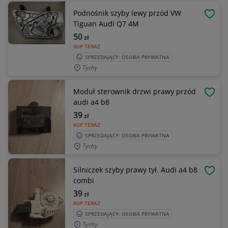
Podnośnik szyby lewy przód VW
OBSE
Tiguan Audi Q7 4M
50
zł
KUP TERAZ
SPRZEDAJĄCY: OSOBA PRYWATNA
Tychy
Moduł sterownik drzwi prawy przód
OBSE
audi a4 b8
39
zł
KUP TERAZ
SPRZEDAJĄCY: OSOBA PRYWATNA
Tychy
Silniczek szyby prawy tył. Audi a4 b8
OBSE
combi
39
zł
KUP TERAZ
SPRZEDAJĄCY: OSOBA PRYWATNA
Tychy