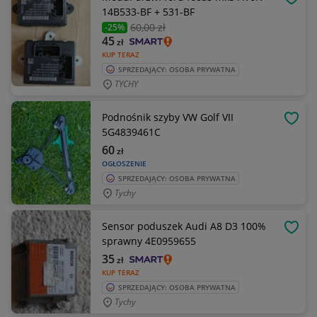
OBSE
14B533-BF + 531-BF
60
,00 zł
-25%
45
zł
KUP TERAZ
SPRZEDAJĄCY: OSOBA PRYWATNA
TYCHY
Podnośnik szyby VW Golf VII
OBSE
5G4839461C
60
zł
OGŁOSZENIE
SPRZEDAJĄCY: OSOBA PRYWATNA
Tychy
Sensor poduszek Audi A8 D3 100%
OBSE
sprawny 4E0959655
35
zł
KUP TERAZ
SPRZEDAJĄCY: OSOBA PRYWATNA
Tychy