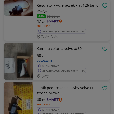
Regulator wycieraczek Fiat 126 tanio
OBSE
okazja
55
,00 zł
-14%
47
zł
KUP TERAZ
SPRZEDAJĄCY: OSOBA PRYWATNA
Tychy, Tychy
Kamera cofania volvo xc60 I
OBSE
50
zł
OGŁOSZENIE
STAN: NOWY
SPRZEDAJĄCY: OSOBA PRYWATNA
Tychy
Silnik podnoszenia szyby Volvo FH
OBSE
strona prawa
40
zł
KUP TERAZ
STAN: NOWY