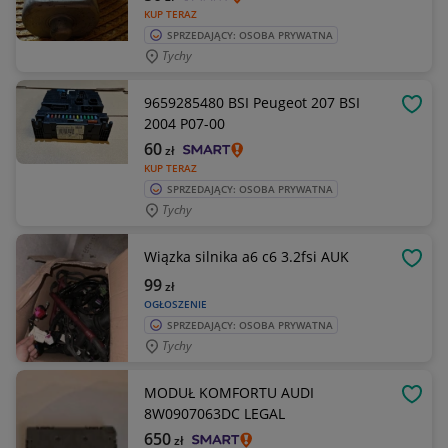
KUP TERAZ
SPRZEDAJĄCY: OSOBA PRYWATNA
Tychy
9659285480 BSI Peugeot 207 BSI
OBSE
2004 P07-00
60
zł
KUP TERAZ
SPRZEDAJĄCY: OSOBA PRYWATNA
Tychy
Wiązka silnika a6 c6 3.2fsi AUK
OBSE
99
zł
OGŁOSZENIE
SPRZEDAJĄCY: OSOBA PRYWATNA
Tychy
MODUŁ KOMFORTU AUDI
OBSE
8W0907063DC LEGAL
650
zł