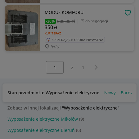
MODUŁ KOMFORU
OBSE
500
,00 zł
do negocjacji
-30%
350
zł
KUP TERAZ
SPRZEDAJĄCY: OSOBA PRYWATNA
Tychy
Wybierz stronę:
Następna strona
z
1
Stan przedmiotu: Wyposażenie elektryczne
Nowy
Bardzo 
Zobacz w innej lokalizacji
"Wyposażenie elektryczne"
Wyposażenie elektryczne Mikołów
(9)
Wyposażenie elektryczne Bieruń
(6)