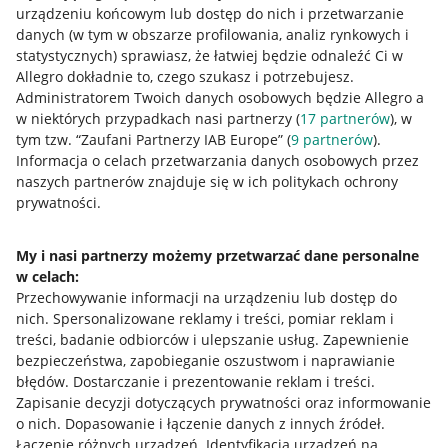
urządzeniu końcowym lub dostęp do nich i przetwarzanie
danych (w tym w obszarze profilowania, analiz rynkowych i
statystycznych) sprawiasz, że łatwiej będzie odnaleźć Ci w
Allegro dokładnie to, czego szukasz i potrzebujesz.
Administratorem Twoich danych osobowych będzie Allegro a
w niektórych przypadkach nasi partnerzy (
17
partnerów
), w
tym tzw. “Zaufani Partnerzy IAB Europe” (
9
partnerów
).
Przydatne informacje
Informacja o celach przetwarzania danych osobowych przez
naszych partnerów znajduje się w ich politykach ochrony
prywatności.
Jak to działa
Napisz do nas
My i nasi partnerzy możemy przetwarzać dane personalne
w celach:
Allegro Gadane dla sprzedających
Przechowywanie informacji na urządzeniu lub dostęp do
Allegro Gadane dla kupujących
nich
.
Spersonalizowane reklamy i treści, pomiar reklam i
treści, badanie odbiorców i ulepszanie usług
.
Zapewnienie
Mapa miejscowości
bezpieczeństwa, zapobieganie oszustwom i naprawianie
błędów
.
Dostarczanie i prezentowanie reklam i treści
.
Informacje prawne
Zapisanie decyzji dotyczących prywatności oraz informowanie
o nich
.
Dopasowanie i łączenie danych z innych źródeł
.
Regulamin
Łączenie różnych urządzeń
.
Identyfikacja urządzeń na