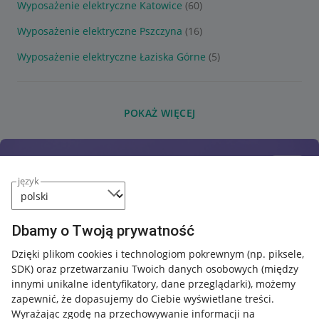
Wyposażenie elektryczne Katowice
(60)
Wyposażenie elektryczne Pszczyna
(16)
Wyposażenie elektryczne Łaziska Górne
(5)
POKAŻ WIĘCEJ
język
Dbamy o Twoją prywatność
Dzięki plikom cookies i technologiom pokrewnym
(np. piksele,
SDK)
oraz przetwarzaniu Twoich danych osobowych
(między
innymi unikalne identyfikatory, dane przeglądarki)
, możemy
zapewnić, że dopasujemy do Ciebie wyświetlane treści.
Wyrażając zgodę na przechowywanie informacji na