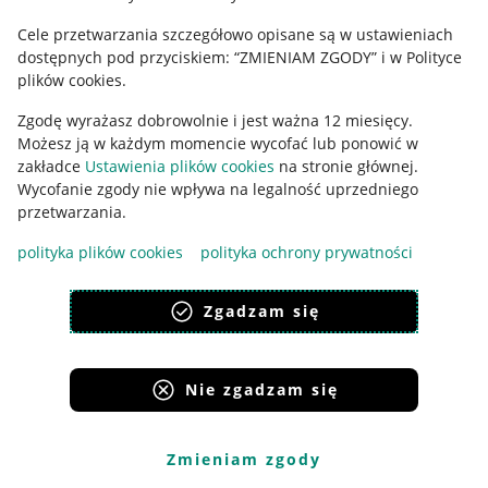
Cele przetwarzania szczegółowo opisane są w ustawieniach
Udostępnianie lokalizacji
dostępnych pod przyciskiem: “ZMIENIAM ZGODY” i w Polityce
Informacje dla Aktu o Usługach Cyfrowych
plików cookies.
Zgodę wyrażasz dobrowolnie i jest ważna 12 miesięcy.
Pobierz aplikację
Możesz ją w każdym momencie wycofać lub ponowić w
zakładce
Ustawienia plików cookies
na stronie głównej.
Wycofanie zgody nie wpływa na legalność uprzedniego
przetwarzania.
polityka plików cookies
polityka ochrony prywatności
Zgadzam się
Nie zgadzam się
Korzystanie z serwisu oznacza akceptację
regulaminu
.
Zmieniam zgody