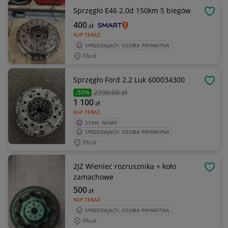
Sprzęgło E46 2.0d 150km 5 biegów
OBSE
400
zł
KUP TERAZ
SPRZEDAJĄCY: OSOBA PRYWATNA
Płock
Sprzęgło Ford 2.2 Luk 600034300
OBSE
2200
,00 zł
-50%
1 100
zł
KUP TERAZ
STAN: NOWY
SPRZEDAJĄCY: OSOBA PRYWATNA
Płock
2JZ Wieniec rozrusznika + koło
OBSE
zamachowe
500
zł
KUP TERAZ
SPRZEDAJĄCY: OSOBA PRYWATNA
Płock