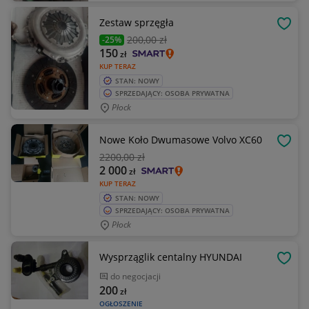
Zestaw sprzęgła
OBSE
200
,00 zł
-25%
150
zł
KUP TERAZ
STAN: NOWY
SPRZEDAJĄCY: OSOBA PRYWATNA
Płock
Nowe Koło Dwumasowe Volvo XC60
OBSE
2200
,00 zł
2 000
zł
KUP TERAZ
STAN: NOWY
SPRZEDAJĄCY: OSOBA PRYWATNA
Płock
Wysprząglik centalny HYUNDAI
OBSE
do negocjacji
200
zł
OGŁOSZENIE