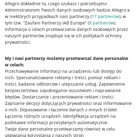
Allegro dokładnie to, czego szukasz i potrzebujesz.
Administratorem Twoich danych osobowych będzie Allegro a
w niektórych przypadkach nasi partnerzy (
17
partnerów
), w
tym tzw. “Zaufani Partnerzy IAB Europe” (
9
partnerów
).
Przydatne informacje
Informacja o celach przetwarzania danych osobowych przez
naszych partnerów znajduje się w ich politykach ochrony
prywatności.
Jak to działa
Napisz do nas
My i nasi partnerzy możemy przetwarzać dane personalne
w celach:
Allegro Gadane dla sprzedających
Przechowywanie informacji na urządzeniu lub dostęp do
Allegro Gadane dla kupujących
nich
.
Spersonalizowane reklamy i treści, pomiar reklam i
treści, badanie odbiorców i ulepszanie usług
.
Zapewnienie
Mapa miejscowości
bezpieczeństwa, zapobieganie oszustwom i naprawianie
błędów
.
Dostarczanie i prezentowanie reklam i treści
.
Informacje prawne
Zapisanie decyzji dotyczących prywatności oraz informowanie
o nich
.
Dopasowanie i łączenie danych z innych źródeł
.
Regulamin
Łączenie różnych urządzeń
.
Identyfikacja urządzeń na
podstawie informacji przesyłanych automatycznie
.
Polityka plików "cookies"
Twoje dane personalne przetwarzamy również w celu
ułatwiania korzystania z naszych stron
Ustawienia plików "cookies"