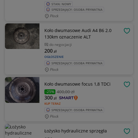
STAN: NOWY
SPRZEDAJĄCY: OSOBA PRYWATNA
Płock
Koło dwumasowe Audi A4 B6 2.0
OBSE
130km oznaczenie ALT
do negocjacji
200
zł
OGŁOSZENIE
SPRZEDAJĄCY: OSOBA PRYWATNA
Płock
Koło dwumasowe focus 1,8 TDCi
OBSE
400
,00 zł
-25%
300
zł
KUP TERAZ
SPRZEDAJĄCY: OSOBA PRYWATNA
Płock
Łożysko hydrauliczne sprzęgła
OBSE