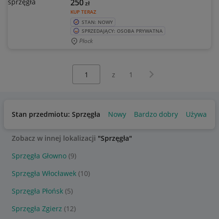
250
zł
KUP TERAZ
STAN: NOWY
SPRZEDAJĄCY: OSOBA PRYWATNA
Płock
Wybierz stronę:
Następna strona
z
1
Stan przedmiotu: Sprzęgła
Nowy
Bardzo dobry
Używany
Zobacz w innej lokalizacji
"Sprzęgła"
Sprzęgła Głowno
(9)
Sprzęgła Włocławek
(10)
Sprzęgła Płońsk
(5)
Sprzęgła Zgierz
(12)