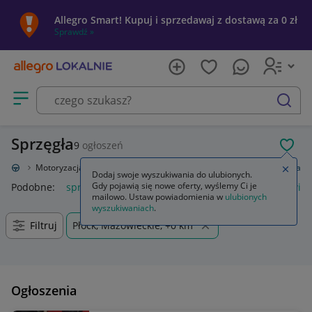
Allegro Smart! Kupuj i sprzedawaj z dostawą za 0 zł
Sprawdź »
Otwórz menu z kategoriami
szukaj
Sprzęgła
9
ogłoszeń
POL
okalnie
Motoryzacja
Części samochodowe
Układ napędowy
Sprzęgła
Zamkn
Dodaj swoje wyszukiwania do ulubionych.
Gdy pojawią się nowe oferty, wyślemy Ci je
Podobne:
sprzęgła
linka sprzęgła
klamka sprzęgła
dźwign
mailowo. Ustaw powiadomienia w
ulubionych
wyszukiwaniach
.
Filtruj
Płock, Mazowieckie, +0 km
Ogłoszenia