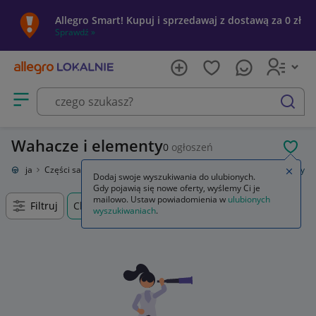
Allegro Smart! Kupuj i sprzedawaj z dostawą za 0 zł
Sprawdź »
Otwórz menu z kategoriami
szukaj
Wahacze i elementy
0
ogłoszeń
POL
oryzacja
Części samochodowe
Układ zawieszenia
Wahacze i elementy
Zamkn
Dodaj swoje wyszukiwania do ulubionych.
Gdy pojawią się nowe oferty, wyślemy Ci je
mailowo. Ustaw powiadomienia w
ulubionych
Filtruj
Chojnów, Dolnośląskie, +0 km
wyszukiwaniach
.