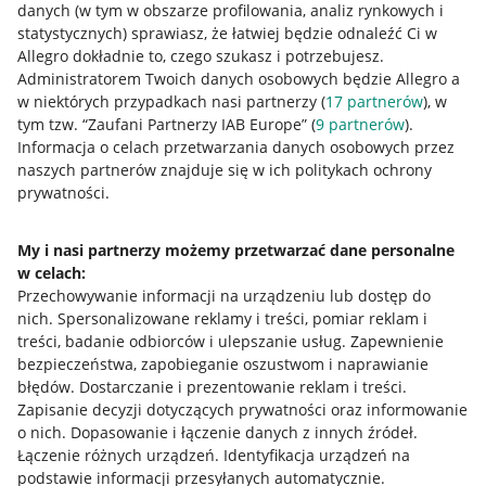
danych (w tym w obszarze profilowania, analiz rynkowych i
statystycznych) sprawiasz, że łatwiej będzie odnaleźć Ci w
Przydatne informacje
Allegro dokładnie to, czego szukasz i potrzebujesz.
Administratorem Twoich danych osobowych będzie Allegro a
Jak to działa
w niektórych przypadkach nasi partnerzy (
17
partnerów
), w
tym tzw. “Zaufani Partnerzy IAB Europe” (
9
partnerów
).
Napisz do nas
Informacja o celach przetwarzania danych osobowych przez
naszych partnerów znajduje się w ich politykach ochrony
Allegro Gadane dla sprzedających
prywatności.
Allegro Gadane dla kupujących
My i nasi partnerzy możemy przetwarzać dane personalne
Mapa miejscowości
w celach:
Przechowywanie informacji na urządzeniu lub dostęp do
Informacje prawne
nich
.
Spersonalizowane reklamy i treści, pomiar reklam i
treści, badanie odbiorców i ulepszanie usług
.
Zapewnienie
Regulamin
bezpieczeństwa, zapobieganie oszustwom i naprawianie
błędów
.
Dostarczanie i prezentowanie reklam i treści
.
Polityka plików "cookies"
Zapisanie decyzji dotyczących prywatności oraz informowanie
o nich
.
Dopasowanie i łączenie danych z innych źródeł
.
Ustawienia plików "cookies"
Łączenie różnych urządzeń
.
Identyfikacja urządzeń na
Udostępnianie lokalizacji
podstawie informacji przesyłanych automatycznie
.