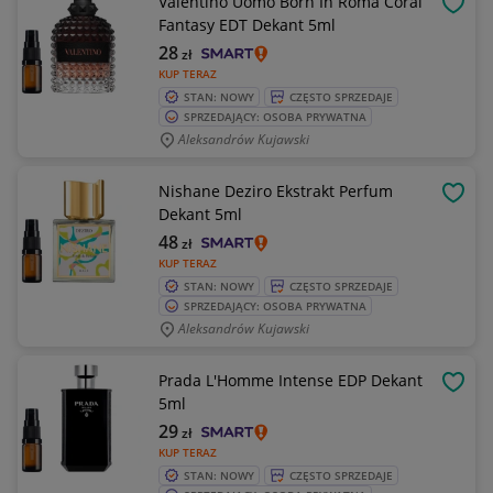
Valentino Uomo Born In Roma Coral
OBSE
Fantasy EDT Dekant 5ml
28
zł
KUP TERAZ
STAN: NOWY
CZĘSTO SPRZEDAJE
SPRZEDAJĄCY: OSOBA PRYWATNA
Aleksandrów Kujawski
Nishane Deziro Ekstrakt Perfum
OBSE
Dekant 5ml
48
zł
KUP TERAZ
STAN: NOWY
CZĘSTO SPRZEDAJE
SPRZEDAJĄCY: OSOBA PRYWATNA
Aleksandrów Kujawski
Prada L'Homme Intense EDP Dekant
OBSE
5ml
29
zł
KUP TERAZ
STAN: NOWY
CZĘSTO SPRZEDAJE