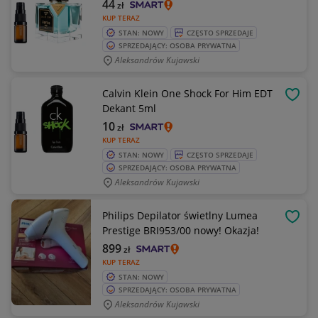
44
zł
KUP TERAZ
STAN: NOWY
CZĘSTO SPRZEDAJE
SPRZEDAJĄCY: OSOBA PRYWATNA
Aleksandrów Kujawski
Calvin Klein One Shock For Him EDT
OBSE
Dekant 5ml
10
zł
KUP TERAZ
STAN: NOWY
CZĘSTO SPRZEDAJE
SPRZEDAJĄCY: OSOBA PRYWATNA
Aleksandrów Kujawski
Philips Depilator świetlny Lumea
OBSE
Prestige BRI953/00 nowy! Okazja!
899
zł
KUP TERAZ
STAN: NOWY
SPRZEDAJĄCY: OSOBA PRYWATNA
Aleksandrów Kujawski