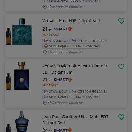
SPRZEDAJĄCY: OSOBA PRYWATNA
Aleksandrów Kujawski
Versace Eros EDP Dekant 5ml
OBSE
21
zł
KUP TERAZ
STAN: NOWY
CZĘSTO SPRZEDAJE
SPRZEDAJĄCY: OSOBA PRYWATNA
Aleksandrów Kujawski
Versace Dylan Blue Pour Homme
OBSE
EDT Dekant 5ml
21
zł
KUP TERAZ
STAN: NOWY
CZĘSTO SPRZEDAJE
SPRZEDAJĄCY: OSOBA PRYWATNA
Aleksandrów Kujawski
Jean Paul Gaultier Ultra Male EDT
OBSE
Dekant 5ml
24
zł