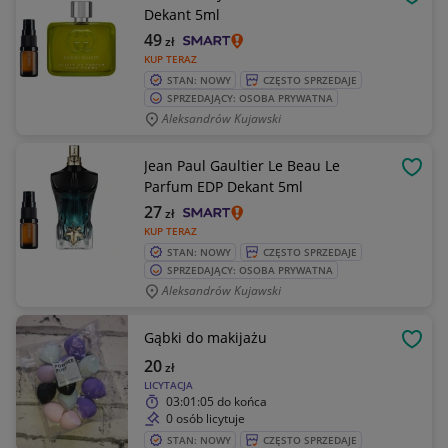
OBSE
Dekant 5ml
49
zł
KUP TERAZ
STAN: NOWY
CZĘSTO SPRZEDAJE
SPRZEDAJĄCY: OSOBA PRYWATNA
Aleksandrów Kujawski
Jean Paul Gaultier Le Beau Le
OBSE
Parfum EDP Dekant 5ml
27
zł
KUP TERAZ
STAN: NOWY
CZĘSTO SPRZEDAJE
SPRZEDAJĄCY: OSOBA PRYWATNA
Aleksandrów Kujawski
Gąbki do makijażu
OBSE
20
zł
LICYTACJA
03:01:05
do końca
0 osób licytuje
STAN: NOWY
CZĘSTO SPRZEDAJE