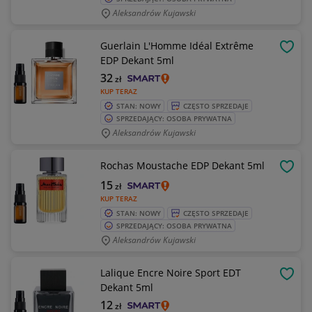
Aleksandrów Kujawski
Guerlain L'Homme Idéal Extrême
OBSE
EDP Dekant 5ml
32
zł
KUP TERAZ
STAN: NOWY
CZĘSTO SPRZEDAJE
SPRZEDAJĄCY: OSOBA PRYWATNA
Aleksandrów Kujawski
Rochas Moustache EDP Dekant 5ml
OBSE
15
zł
KUP TERAZ
STAN: NOWY
CZĘSTO SPRZEDAJE
SPRZEDAJĄCY: OSOBA PRYWATNA
Aleksandrów Kujawski
Lalique Encre Noire Sport EDT
OBSE
Dekant 5ml
12
zł