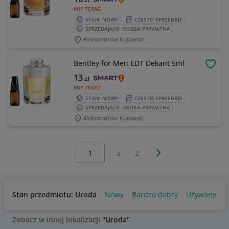
KUP TERAZ
STAN: NOWY
CZĘSTO SPRZEDAJE
SPRZEDAJĄCY: OSOBA PRYWATNA
Aleksandrów Kujawski
Bentley for Men EDT Dekant 5ml
OBSE
13
zł
KUP TERAZ
STAN: NOWY
CZĘSTO SPRZEDAJE
SPRZEDAJĄCY: OSOBA PRYWATNA
Aleksandrów Kujawski
Wybierz stronę:
Następna strona
z
2
Stan przedmiotu: Uroda
Nowy
Bardzo dobry
Używany
Zobacz w innej lokalizacji
"Uroda"