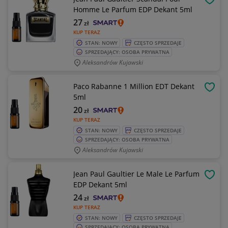
OBSE
Homme Le Parfum EDP Dekant 5ml
27
zł
KUP TERAZ
STAN: NOWY
CZĘSTO SPRZEDAJE
SPRZEDAJĄCY: OSOBA PRYWATNA
Aleksandrów Kujawski
Paco Rabanne 1 Million EDT Dekant
OBSE
5ml
20
zł
KUP TERAZ
STAN: NOWY
CZĘSTO SPRZEDAJE
SPRZEDAJĄCY: OSOBA PRYWATNA
Aleksandrów Kujawski
Jean Paul Gaultier Le Male Le Parfum
OBSE
EDP Dekant 5ml
24
zł
KUP TERAZ
STAN: NOWY
CZĘSTO SPRZEDAJE
SPRZEDAJĄCY: OSOBA PRYWATNA