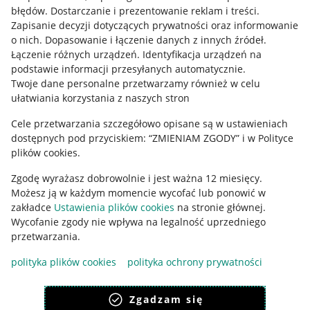
błędów
.
Dostarczanie i prezentowanie reklam i treści
.
Informacje prawne
Zapisanie decyzji dotyczących prywatności oraz informowanie
o nich
.
Dopasowanie i łączenie danych z innych źródeł
.
Regulamin
Łączenie różnych urządzeń
.
Identyfikacja urządzeń na
podstawie informacji przesyłanych automatycznie
.
Polityka plików "cookies"
Twoje dane personalne przetwarzamy również w celu
ułatwiania korzystania z naszych stron
Ustawienia plików "cookies"
Cele przetwarzania szczegółowo opisane są w ustawieniach
Udostępnianie lokalizacji
dostępnych pod przyciskiem: “ZMIENIAM ZGODY” i w Polityce
Informacje dla Aktu o Usługach Cyfrowych
plików cookies.
Zgodę wyrażasz dobrowolnie i jest ważna 12 miesięcy.
Pobierz aplikację
Możesz ją w każdym momencie wycofać lub ponowić w
zakładce
Ustawienia plików cookies
na stronie głównej.
Wycofanie zgody nie wpływa na legalność uprzedniego
przetwarzania.
polityka plików cookies
polityka ochrony prywatności
Zgadzam się