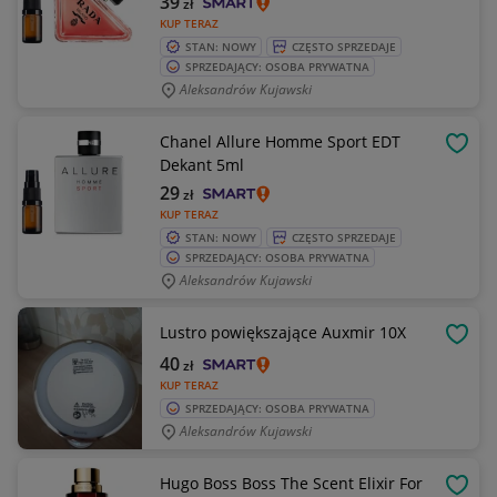
39
zł
KUP TERAZ
STAN: NOWY
CZĘSTO SPRZEDAJE
SPRZEDAJĄCY: OSOBA PRYWATNA
Aleksandrów Kujawski
Chanel Allure Homme Sport EDT
OBSE
Dekant 5ml
29
zł
KUP TERAZ
STAN: NOWY
CZĘSTO SPRZEDAJE
SPRZEDAJĄCY: OSOBA PRYWATNA
Aleksandrów Kujawski
Lustro powiększające Auxmir 10X
OBSE
40
zł
KUP TERAZ
SPRZEDAJĄCY: OSOBA PRYWATNA
Aleksandrów Kujawski
Hugo Boss Boss The Scent Elixir For
OBSE