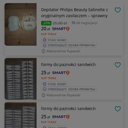
Depilator Philips Beauty Satinelle z
OBSE
oryginalnym zasilaczem – sprawny
25
,00 zł
do negocjacji
-20%
20
zł
KUP TERAZ
STAN: NOWY
SPRZEDAJĄCY: OSOBA PRYWATNA
Aleksandrów Kujawski
formy do paznokci sandwich
OBSE
25
zł
KUP TERAZ
STAN: NOWY
SPRZEDAJĄCY: OSOBA PRYWATNA
Aleksandrów Kujawski
formy do paznokci sandwich
OBSE
25
zł
KUP TERAZ