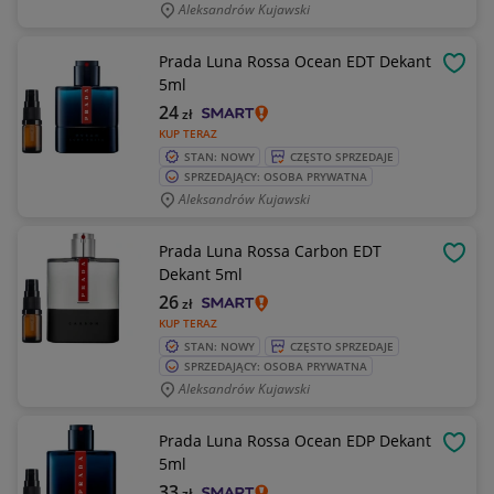
Aleksandrów Kujawski
Prada Luna Rossa Ocean EDT Dekant
OBSE
5ml
24
zł
KUP TERAZ
STAN: NOWY
CZĘSTO SPRZEDAJE
SPRZEDAJĄCY: OSOBA PRYWATNA
Aleksandrów Kujawski
Prada Luna Rossa Carbon EDT
OBSE
Dekant 5ml
26
zł
KUP TERAZ
STAN: NOWY
CZĘSTO SPRZEDAJE
SPRZEDAJĄCY: OSOBA PRYWATNA
Aleksandrów Kujawski
Prada Luna Rossa Ocean EDP Dekant
OBSE
5ml
33
zł