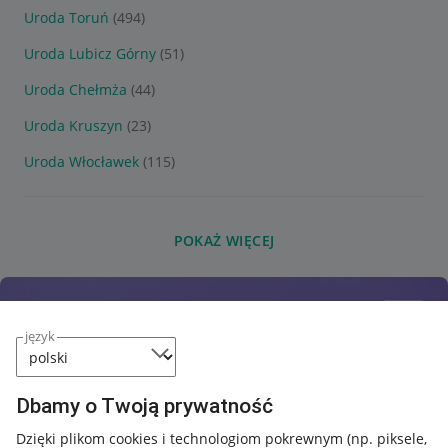
Uroda Toruń
(494)
Uroda Lubicz Górny
(51)
Uroda Chełmża
(44)
Uroda Kruszyn
(23)
Uroda Włocławek
(115)
POKAŻ WIĘCEJ
język
Dbamy o Twoją prywatność
Dzięki plikom cookies i technologiom pokrewnym
(np. piksele,