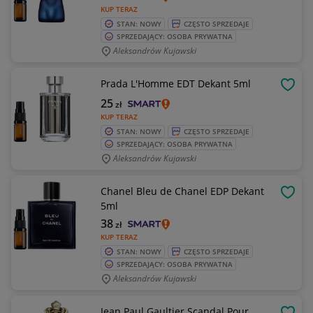
KUP TERAZ
STAN: NOWY
CZĘSTO SPRZEDAJE
SPRZEDAJĄCY: OSOBA PRYWATNA
Aleksandrów Kujawski
Prada L'Homme EDT Dekant 5ml
OBSE
25
zł
KUP TERAZ
STAN: NOWY
CZĘSTO SPRZEDAJE
SPRZEDAJĄCY: OSOBA PRYWATNA
Aleksandrów Kujawski
Chanel Bleu de Chanel EDP Dekant
OBSE
5ml
38
zł
KUP TERAZ
STAN: NOWY
CZĘSTO SPRZEDAJE
SPRZEDAJĄCY: OSOBA PRYWATNA
Aleksandrów Kujawski
Jean Paul Gaultier Scandal Pour