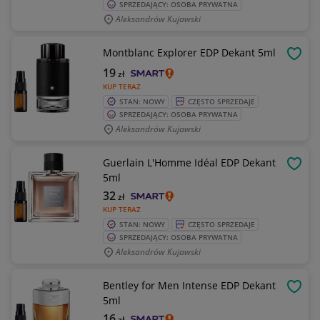
SPRZEDAJĄCY: OSOBA PRYWATNA
Aleksandrów Kujawski
Montblanc Explorer EDP Dekant 5ml
OBSE
19
zł
KUP TERAZ
STAN: NOWY
CZĘSTO SPRZEDAJE
SPRZEDAJĄCY: OSOBA PRYWATNA
Aleksandrów Kujawski
Guerlain L'Homme Idéal EDP Dekant
OBSE
5ml
32
zł
KUP TERAZ
STAN: NOWY
CZĘSTO SPRZEDAJE
SPRZEDAJĄCY: OSOBA PRYWATNA
Aleksandrów Kujawski
Bentley for Men Intense EDP Dekant
OBSE
5ml
16
zł