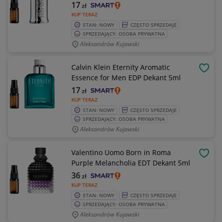
17
zł
KUP TERAZ
STAN: NOWY
CZĘSTO SPRZEDAJE
SPRZEDAJĄCY: OSOBA PRYWATNA
Aleksandrów Kujawski
Calvin Klein Eternity Aromatic
OBSE
Essence for Men EDP Dekant 5ml
17
zł
KUP TERAZ
STAN: NOWY
CZĘSTO SPRZEDAJE
SPRZEDAJĄCY: OSOBA PRYWATNA
Aleksandrów Kujawski
Valentino Uomo Born in Roma
OBSE
Purple Melancholia EDT Dekant 5ml
36
zł
KUP TERAZ
STAN: NOWY
CZĘSTO SPRZEDAJE
SPRZEDAJĄCY: OSOBA PRYWATNA
Aleksandrów Kujawski