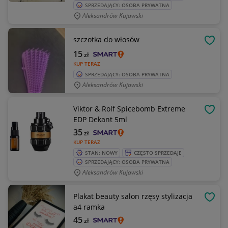
SPRZEDAJĄCY: OSOBA PRYWATNA
Aleksandrów Kujawski
szczotka do włosów
OBSE
15
zł
KUP TERAZ
SPRZEDAJĄCY: OSOBA PRYWATNA
Aleksandrów Kujawski
Viktor & Rolf Spicebomb Extreme
OBSE
EDP Dekant 5ml
35
zł
KUP TERAZ
STAN: NOWY
CZĘSTO SPRZEDAJE
SPRZEDAJĄCY: OSOBA PRYWATNA
Aleksandrów Kujawski
Plakat beauty salon rzęsy stylizacja
OBSE
a4 ramka
45
zł