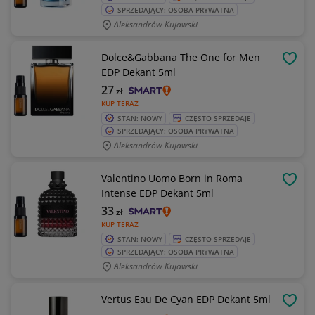
SPRZEDAJĄCY: OSOBA PRYWATNA
Aleksandrów Kujawski
Dolce&Gabbana The One for Men
OBSE
EDP Dekant 5ml
27
zł
KUP TERAZ
STAN: NOWY
CZĘSTO SPRZEDAJE
SPRZEDAJĄCY: OSOBA PRYWATNA
Aleksandrów Kujawski
Valentino Uomo Born in Roma
OBSE
Intense EDP Dekant 5ml
33
zł
KUP TERAZ
STAN: NOWY
CZĘSTO SPRZEDAJE
SPRZEDAJĄCY: OSOBA PRYWATNA
Aleksandrów Kujawski
Vertus Eau De Cyan EDP Dekant 5ml
OBSE