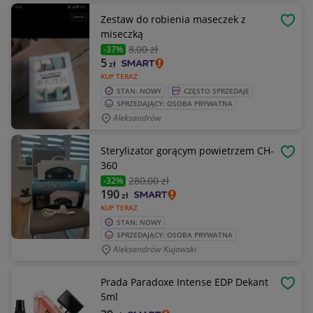
Zestaw do robienia maseczek z
OBSE
miseczką
8
,00 zł
-37%
5
zł
KUP TERAZ
STAN: NOWY
CZĘSTO SPRZEDAJE
SPRZEDAJĄCY: OSOBA PRYWATNA
Aleksandrów
Sterylizator gorącym powietrzem CH-
OBSE
360
280
,00 zł
-32%
190
zł
KUP TERAZ
STAN: NOWY
SPRZEDAJĄCY: OSOBA PRYWATNA
Aleksandrów Kujawski
Prada Paradoxe Intense EDP Dekant
OBSE
5ml