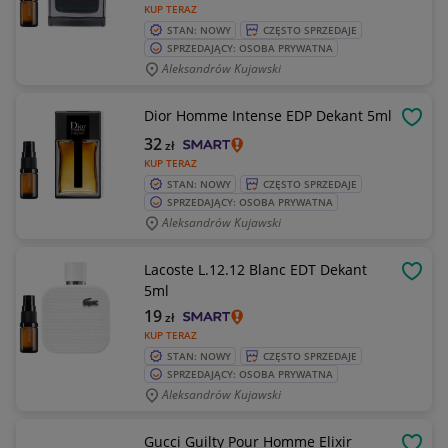
KUP TERAZ
STAN: NOWY
CZĘSTO SPRZEDAJE
SPRZEDAJĄCY: OSOBA PRYWATNA
Aleksandrów Kujawski
Dior Homme Intense EDP Dekant 5ml
OBSE
32
zł
KUP TERAZ
STAN: NOWY
CZĘSTO SPRZEDAJE
SPRZEDAJĄCY: OSOBA PRYWATNA
Aleksandrów Kujawski
Lacoste L.12.12 Blanc EDT Dekant
OBSE
5ml
19
zł
KUP TERAZ
STAN: NOWY
CZĘSTO SPRZEDAJE
SPRZEDAJĄCY: OSOBA PRYWATNA
Aleksandrów Kujawski
Gucci Guilty Pour Homme Elixir