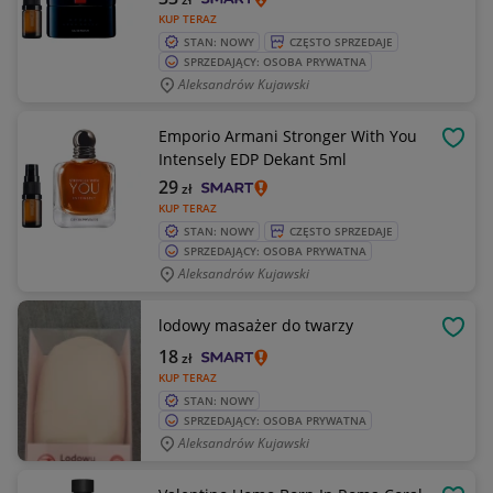
KUP TERAZ
STAN: NOWY
CZĘSTO SPRZEDAJE
SPRZEDAJĄCY: OSOBA PRYWATNA
Aleksandrów Kujawski
Emporio Armani Stronger With You
OBSE
Intensely EDP Dekant 5ml
29
zł
KUP TERAZ
STAN: NOWY
CZĘSTO SPRZEDAJE
SPRZEDAJĄCY: OSOBA PRYWATNA
Aleksandrów Kujawski
lodowy masażer do twarzy
OBSE
18
zł
KUP TERAZ
STAN: NOWY
SPRZEDAJĄCY: OSOBA PRYWATNA
Aleksandrów Kujawski