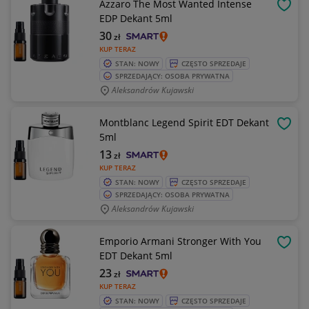
Azzaro The Most Wanted Intense
OBSE
EDP Dekant 5ml
30
zł
KUP TERAZ
STAN: NOWY
CZĘSTO SPRZEDAJE
SPRZEDAJĄCY: OSOBA PRYWATNA
Aleksandrów Kujawski
Montblanc Legend Spirit EDT Dekant
OBSE
5ml
13
zł
KUP TERAZ
STAN: NOWY
CZĘSTO SPRZEDAJE
SPRZEDAJĄCY: OSOBA PRYWATNA
Aleksandrów Kujawski
Emporio Armani Stronger With You
OBSE
EDT Dekant 5ml
23
zł
KUP TERAZ
STAN: NOWY
CZĘSTO SPRZEDAJE