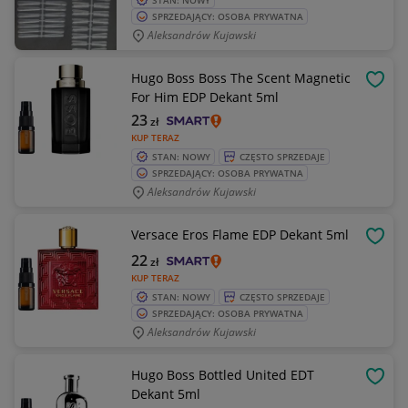
STAN: NOWY
SPRZEDAJĄCY: OSOBA PRYWATNA
Aleksandrów Kujawski
Hugo Boss Boss The Scent Magnetic
OBSE
For Him EDP Dekant 5ml
23
zł
KUP TERAZ
STAN: NOWY
CZĘSTO SPRZEDAJE
SPRZEDAJĄCY: OSOBA PRYWATNA
Aleksandrów Kujawski
Versace Eros Flame EDP Dekant 5ml
OBSE
22
zł
KUP TERAZ
STAN: NOWY
CZĘSTO SPRZEDAJE
SPRZEDAJĄCY: OSOBA PRYWATNA
Aleksandrów Kujawski
Hugo Boss Bottled United EDT
OBSE
Dekant 5ml