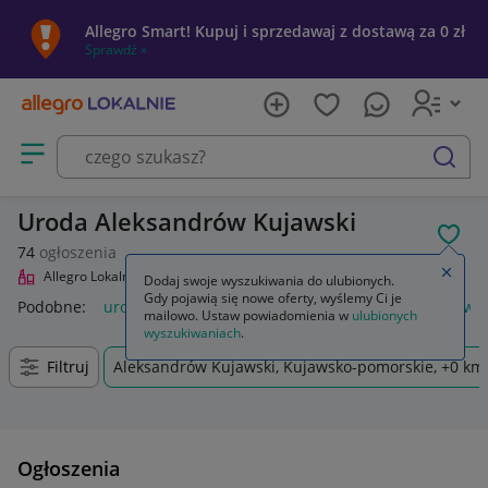
Allegro Smart! Kupuj i sprzedawaj z dostawą za 0 zł
Sprawdź »
Otwórz menu z kategoriami
szukaj
Uroda Aleksandrów Kujawski
POL
74
ogłoszenia
Zamkn
Allegro Lokalnie
Uroda
Dodaj swoje wyszukiwania do ulubionych.
Gdy pojawią się nowe oferty, wyślemy Ci je
Podobne:
uroda
krem przeciw zmarszczkom uroda
zdrowie
mailowo. Ustaw powiadomienia w
ulubionych
wyszukiwaniach
.
Filtruj
Aleksandrów Kujawski, Kujawsko-pomorskie, +0 km
Ogłoszenia