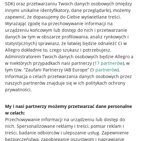
SDK)
oraz przetwarzaniu Twoich danych osobowych
(między
innymi unikalne identyfikatory, dane przeglądarki)
, możemy
zapewnić, że dopasujemy do Ciebie wyświetlane treści.
Wyrażając zgodę na przechowywanie informacji na
urządzeniu końcowym lub dostęp do nich i przetwarzanie
danych (w tym w obszarze profilowania, analiz rynkowych i
statystycznych) sprawiasz, że łatwiej będzie odnaleźć Ci w
Allegro dokładnie to, czego szukasz i potrzebujesz.
Administratorem Twoich danych osobowych będzie Allegro a
w niektórych przypadkach nasi partnerzy (
17
partnerów
), w
tym tzw. “Zaufani Partnerzy IAB Europe” (
9
partnerów
).
Przydatne informacje
Informacja o celach przetwarzania danych osobowych przez
naszych partnerów znajduje się w ich politykach ochrony
prywatności.
Jak to działa
Napisz do nas
My i nasi partnerzy możemy przetwarzać dane personalne
w celach:
Allegro Gadane dla sprzedających
Przechowywanie informacji na urządzeniu lub dostęp do
Allegro Gadane dla kupujących
nich
.
Spersonalizowane reklamy i treści, pomiar reklam i
treści, badanie odbiorców i ulepszanie usług
.
Zapewnienie
Mapa miejscowości
bezpieczeństwa, zapobieganie oszustwom i naprawianie