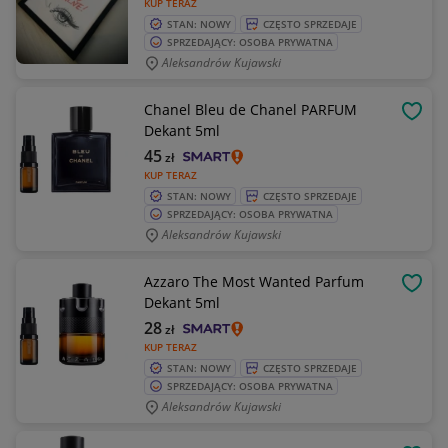
KUP TERAZ
STAN: NOWY
CZĘSTO SPRZEDAJE
SPRZEDAJĄCY: OSOBA PRYWATNA
Aleksandrów Kujawski
Chanel Bleu de Chanel PARFUM
OBSE
Dekant 5ml
45
zł
KUP TERAZ
STAN: NOWY
CZĘSTO SPRZEDAJE
SPRZEDAJĄCY: OSOBA PRYWATNA
Aleksandrów Kujawski
Azzaro The Most Wanted Parfum
OBSE
Dekant 5ml
28
zł
KUP TERAZ
STAN: NOWY
CZĘSTO SPRZEDAJE
SPRZEDAJĄCY: OSOBA PRYWATNA
Aleksandrów Kujawski