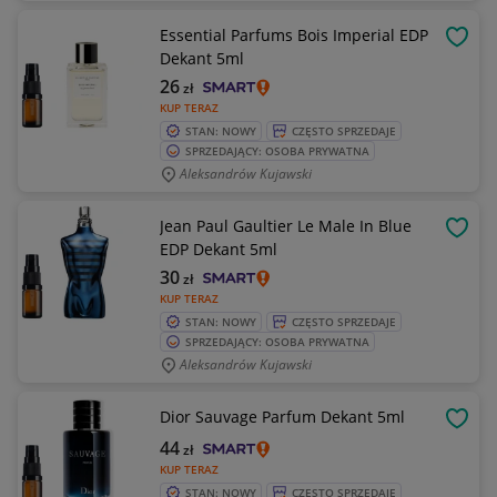
Essential Parfums Bois Imperial EDP
OBSE
Dekant 5ml
26
zł
KUP TERAZ
STAN: NOWY
CZĘSTO SPRZEDAJE
SPRZEDAJĄCY: OSOBA PRYWATNA
Aleksandrów Kujawski
Jean Paul Gaultier Le Male In Blue
OBSE
EDP Dekant 5ml
30
zł
KUP TERAZ
STAN: NOWY
CZĘSTO SPRZEDAJE
SPRZEDAJĄCY: OSOBA PRYWATNA
Aleksandrów Kujawski
Dior Sauvage Parfum Dekant 5ml
OBSE
44
zł
KUP TERAZ
STAN: NOWY
CZĘSTO SPRZEDAJE