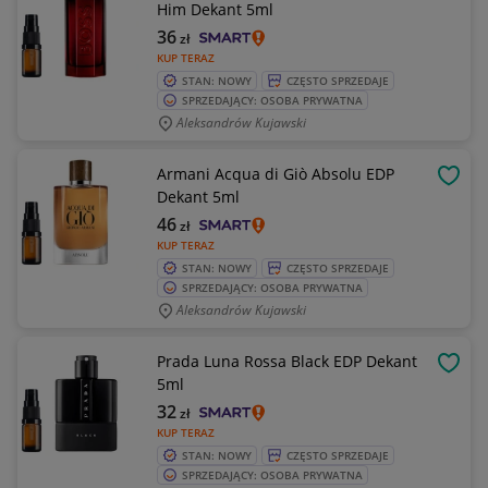
Him Dekant 5ml
36
zł
KUP TERAZ
STAN: NOWY
CZĘSTO SPRZEDAJE
SPRZEDAJĄCY: OSOBA PRYWATNA
Aleksandrów Kujawski
Armani Acqua di Giò Absolu EDP
OBSE
Dekant 5ml
46
zł
KUP TERAZ
STAN: NOWY
CZĘSTO SPRZEDAJE
SPRZEDAJĄCY: OSOBA PRYWATNA
Aleksandrów Kujawski
Prada Luna Rossa Black EDP Dekant
OBSE
5ml
32
zł
KUP TERAZ
STAN: NOWY
CZĘSTO SPRZEDAJE
SPRZEDAJĄCY: OSOBA PRYWATNA