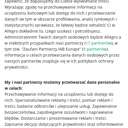
zapewnić, że dopasujemy do Ciebie wyświetlane treści.
Wyrażając zgodę na przechowywanie informacji na
urządzeniu końcowym lub dostęp do nich i przetwarzanie
danych (w tym w obszarze profilowania, analiz rynkowych i
statystycznych) sprawiasz, że łatwiej będzie odnaleźć Ci w
Allegro dokładnie to, czego szukasz i potrzebujesz.
Administratorem Twoich danych osobowych będzie Allegro a
w niektórych przypadkach nasi partnerzy (
17
partnerów
), w
tym tzw. “Zaufani Partnerzy IAB Europe” (
9
partnerów
).
Przydatne informacje
Informacja o celach przetwarzania danych osobowych przez
naszych partnerów znajduje się w ich politykach ochrony
prywatności.
Jak to działa
Napisz do nas
My i nasi partnerzy możemy przetwarzać dane personalne
w celach:
Allegro Gadane dla sprzedających
Przechowywanie informacji na urządzeniu lub dostęp do
Allegro Gadane dla kupujących
nich
.
Spersonalizowane reklamy i treści, pomiar reklam i
treści, badanie odbiorców i ulepszanie usług
.
Zapewnienie
Mapa miejscowości
bezpieczeństwa, zapobieganie oszustwom i naprawianie
błędów
.
Dostarczanie i prezentowanie reklam i treści
.
Informacje prawne
Zapisanie decyzji dotyczących prywatności oraz informowanie