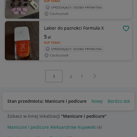
KUP TERAZ
SPRZEDAJĄCY: OSOBA PRYWATNA
Ciechocinek
Lakier do paznokci Formuła X
OBSE
5
zł
KUP TERAZ
SPRZEDAJĄCY: OSOBA PRYWATNA
Ciechocinek
Wybierz stronę:
Następna strona
z
1
Stan przedmiotu: Manicure i pedicure
Nowy
Bardzo dobry
Zobacz w innej lokalizacji
"Manicure i pedicure"
Manicure i pedicure Aleksandrów Kujawski
(4)