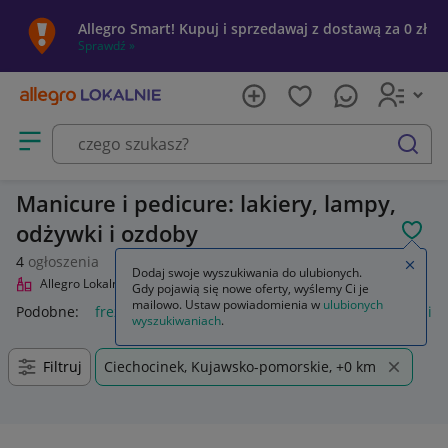
Allegro Smart! Kupuj i sprzedawaj z dostawą za 0 zł
Sprawdź »
Otwórz menu z kategoriami
szukaj
Manicure i pedicure: lakiery, lampy,
odżywki i ozdoby
POL
4
ogłoszenia
Zamkn
Dodaj swoje wyszukiwania do ulubionych.
Allegro Lokalnie
Uroda
Manicure i pedicure
Gdy pojawią się nowe oferty, wyślemy Ci je
mailowo. Ustaw powiadomienia w
ulubionych
Podobne:
frezarka do manicure i pedicure
zestaw do manicu
wyszukiwaniach
.
Filtruj
Ciechocinek, Kujawsko-pomorskie, +0 km