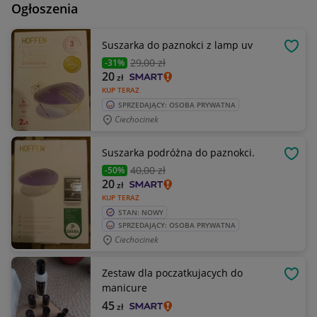
Ogłoszenia
Suszarka do paznokci z lamp uv
OBSE
29
,00 zł
-31%
20
zł
KUP TERAZ
SPRZEDAJĄCY: OSOBA PRYWATNA
Ciechocinek
Suszarka podróżna do paznokci.
OBSE
40
,00 zł
-50%
20
zł
KUP TERAZ
STAN: NOWY
SPRZEDAJĄCY: OSOBA PRYWATNA
Ciechocinek
Zestaw dla poczatkujacych do
OBSE
manicure
45
zł