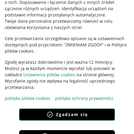
o nich
.
Dopasowanie i łączenie danych z innych źródeł
.
Regulamin
Łączenie różnych urządzeń
.
Identyfikacja urządzeń na
podstawie informacji przesyłanych automatycznie
.
Polityka plików "cookies"
Twoje dane personalne przetwarzamy również w celu
ułatwiania korzystania z naszych stron
Ustawienia plików "cookies"
Cele przetwarzania szczegółowo opisane są w ustawieniach
Udostępnianie lokalizacji
dostępnych pod przyciskiem: “ZMIENIAM ZGODY” i w Polityce
Informacje dla Aktu o Usługach Cyfrowych
plików cookies.
Zgodę wyrażasz dobrowolnie i jest ważna 12 miesięcy.
Pobierz aplikację
Możesz ją w każdym momencie wycofać lub ponowić w
zakładce
Ustawienia plików cookies
na stronie głównej.
Wycofanie zgody nie wpływa na legalność uprzedniego
przetwarzania.
polityka plików cookies
polityka ochrony prywatności
Zgadzam się