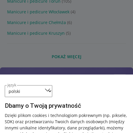
Manicure i pedicure Toruń
(105)
Manicure i pedicure Włocławek
(4)
Manicure i pedicure Chełmża
(6)
Manicure i pedicure Kruszyn
(5)
POKAŻ WIĘCEJ
język
Dbamy o Twoją prywatność
Dzięki plikom cookies i technologiom pokrewnym
(np. piksele,
SDK)
oraz przetwarzaniu Twoich danych osobowych
(między
innymi unikalne identyfikatory, dane przeglądarki)
, możemy