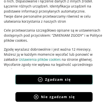
o nich
.
Dopasowanie i łączenie danych z innych źródeł
.
Polityka plików "cookies"
Łączenie różnych urządzeń
.
Identyfikacja urządzeń na
Ustawienia plików "cookies"
podstawie informacji przesyłanych automatycznie
.
Twoje dane personalne przetwarzamy również w celu
Udostępnianie lokalizacji
ułatwiania korzystania z naszych stron
Informacje dla Aktu o Usługach Cyfrowych
Cele przetwarzania szczegółowo opisane są w ustawieniach
dostępnych pod przyciskiem: “ZMIENIAM ZGODY” i w Polityce
Pobierz aplikację
plików cookies.
Zgodę wyrażasz dobrowolnie i jest ważna 12 miesięcy.
Możesz ją w każdym momencie wycofać lub ponowić w
zakładce
Ustawienia plików cookies
na stronie głównej.
Wycofanie zgody nie wpływa na legalność uprzedniego
przetwarzania.
polityka plików cookies
polityka ochrony prywatności
Zgadzam się
Nie zgadzam się
Korzystanie z serwisu oznacza akceptację
regulaminu
.