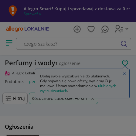
Allegro Smart! Kupuj i sprzedawaj z dostawą za 0 zł
Sprawdź »
Otwórz menu z kategoriami
szukaj
Perfumy i wody
1
ogłoszenie
POL
Allegro Lokalnie
Uroda
Perfumy i wody
Zamkn
Dodaj swoje wyszukiwania do ulubionych.
Gdy pojawią się nowe oferty, wyślemy Ci je
Podobne:
perfumy i wody perfumowane
perfumy damskie in
mailowo. Ustaw powiadomienia w
ulubionych
wyszukiwaniach
.
Filtruj
Kożuchów, Lubuskie, +0 km
Ogłoszenia