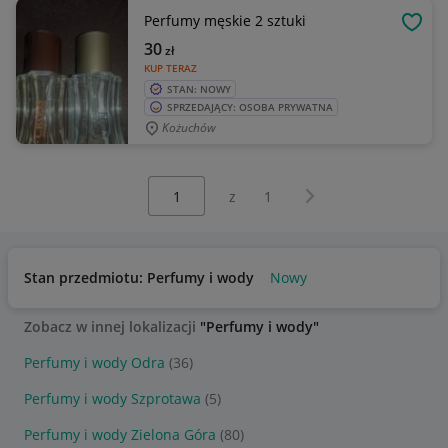
Perfumy męskie 2 sztuki
OBSE
30
zł
KUP TERAZ
STAN: NOWY
SPRZEDAJĄCY: OSOBA PRYWATNA
Kożuchów
Wybierz stronę:
Następna strona
z
1
Stan przedmiotu: Perfumy i wody
Nowy
Zobacz w innej lokalizacji
"Perfumy i wody"
Perfumy i wody Odra
(36)
Perfumy i wody Szprotawa
(5)
Perfumy i wody Zielona Góra
(80)