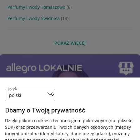
Perfumy i wody Tomaszowo
(6)
Perfumy i wody Świdnica
(19)
POKAŻ WIĘCEJ
język
Dbamy o Twoją prywatność
Dzięki plikom cookies i technologiom pokrewnym
(np. piksele,
SDK)
oraz przetwarzaniu Twoich danych osobowych
(między
innymi unikalne identyfikatory, dane przeglądarki)
, możemy