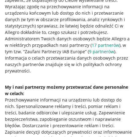
zapewnić, że dopasujemy do Ciebie wyświetlane treści.
Wyrażając zgodę na przechowywanie informacji na
urządzeniu końcowym lub dostęp do nich i przetwarzanie
danych (w tym w obszarze profilowania, analiz rynkowych i
statystycznych) sprawiasz, że łatwiej będzie odnaleźć Ci w
Allegro dokładnie to, czego szukasz i potrzebujesz.
Administratorem Twoich danych osobowych będzie Allegro a
Przydatne informacje
w niektórych przypadkach nasi partnerzy (
17
partnerów
), w
tym tzw. “Zaufani Partnerzy IAB Europe” (
9
partnerów
).
Jak to działa
Informacja o celach przetwarzania danych osobowych przez
naszych partnerów znajduje się w ich politykach ochrony
Napisz do nas
prywatności.
Allegro Gadane dla sprzedających
My i nasi partnerzy możemy przetwarzać dane personalne
Allegro Gadane dla kupujących
w celach:
Przechowywanie informacji na urządzeniu lub dostęp do
Mapa miejscowości
nich
.
Spersonalizowane reklamy i treści, pomiar reklam i
treści, badanie odbiorców i ulepszanie usług
.
Zapewnienie
Informacje prawne
bezpieczeństwa, zapobieganie oszustwom i naprawianie
błędów
.
Dostarczanie i prezentowanie reklam i treści
.
Regulamin
Zapisanie decyzji dotyczących prywatności oraz informowanie