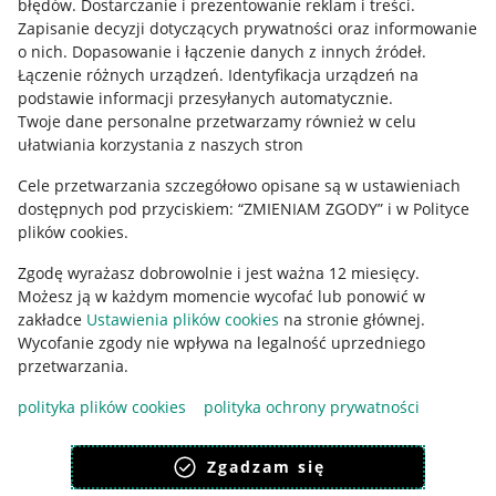
błędów
.
Dostarczanie i prezentowanie reklam i treści
.
Informacje prawne
Zapisanie decyzji dotyczących prywatności oraz informowanie
o nich
.
Dopasowanie i łączenie danych z innych źródeł
.
Regulamin
Łączenie różnych urządzeń
.
Identyfikacja urządzeń na
podstawie informacji przesyłanych automatycznie
.
Polityka plików "cookies"
Twoje dane personalne przetwarzamy również w celu
ułatwiania korzystania z naszych stron
Ustawienia plików "cookies"
Cele przetwarzania szczegółowo opisane są w ustawieniach
Udostępnianie lokalizacji
dostępnych pod przyciskiem: “ZMIENIAM ZGODY” i w Polityce
Informacje dla Aktu o Usługach Cyfrowych
plików cookies.
Zgodę wyrażasz dobrowolnie i jest ważna 12 miesięcy.
Pobierz aplikację
Możesz ją w każdym momencie wycofać lub ponowić w
zakładce
Ustawienia plików cookies
na stronie głównej.
Wycofanie zgody nie wpływa na legalność uprzedniego
przetwarzania.
polityka plików cookies
polityka ochrony prywatności
Zgadzam się