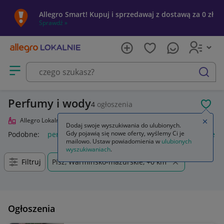
Allegro Smart! Kupuj i sprzedawaj z dostawą za 0 zł
Sprawdź »
Otwórz menu z kategoriami
szukaj
Perfumy i wody
4
ogłoszenia
POL
Allegro Lokalnie
Uroda
Perfumy i wody
Zamkn
Dodaj swoje wyszukiwania do ulubionych.
Gdy pojawią się nowe oferty, wyślemy Ci je
Podobne:
perfumy i wody perfumowane
perfumy damskie in
mailowo. Ustaw powiadomienia w
ulubionych
wyszukiwaniach
.
Filtruj
Pisz, Warmińsko-mazurskie, +0 km
Ogłoszenia