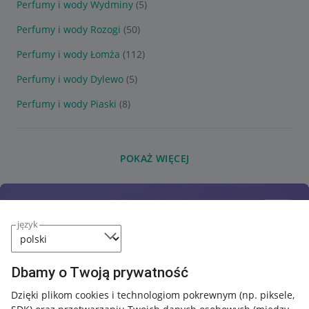
Perfumy i wody Wydminy
(5)
Perfumy i wody Rozogi
(50)
Perfumy i wody Łomża
(112)
Perfumy i wody Dylewo
(5)
Perfumy i wody Piaski
(8)
POKAŻ WIĘCEJ
język
Dbamy o Twoją prywatność
Dzięki plikom cookies i technologiom pokrewnym
(np. piksele,