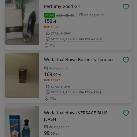
Perfumy Good GIrl
OBSE
250
,00 zł
do negocjacji
-40%
150
zł
KUP TERAZ
STAN: NOWY
SPRZEDAJĄCY: OSOBA PRYWATNA
Pisz
Woda toaletowa Burberry London
OBSE
do negocjacji
169
,99
zł
KUP TERAZ
STAN: NOWY
SPRZEDAJĄCY: OSOBA PRYWATNA
PISZ
Woda toaletowa VERSACE BLUE
OBSE
JEASN
do negocjacji
99
,99
zł