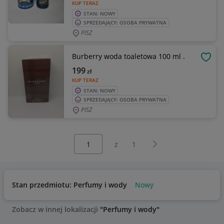
KUP TERAZ
STAN: NOWY
SPRZEDAJĄCY: OSOBA PRYWATNA
PISZ
Burberry woda toaletowa 100 ml .
OBSE
199
zł
KUP TERAZ
STAN: NOWY
SPRZEDAJĄCY: OSOBA PRYWATNA
PISZ
Wybierz stronę:
Następna strona
z
1
Stan przedmiotu: Perfumy i wody
Nowy
Zobacz w innej lokalizacji
"Perfumy i wody"