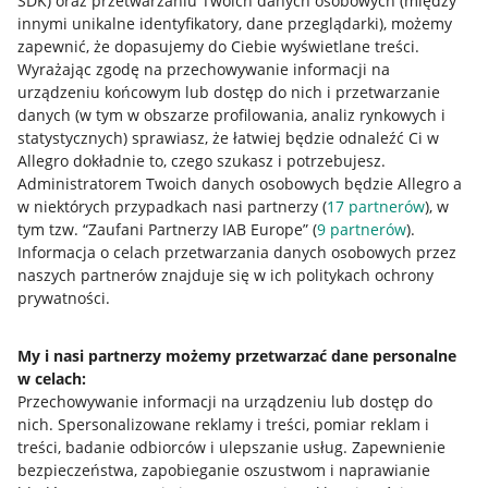
SDK)
oraz przetwarzaniu Twoich danych osobowych
(między
innymi unikalne identyfikatory, dane przeglądarki)
, możemy
zapewnić, że dopasujemy do Ciebie wyświetlane treści.
Wyrażając zgodę na przechowywanie informacji na
urządzeniu końcowym lub dostęp do nich i przetwarzanie
danych (w tym w obszarze profilowania, analiz rynkowych i
statystycznych) sprawiasz, że łatwiej będzie odnaleźć Ci w
Allegro dokładnie to, czego szukasz i potrzebujesz.
Administratorem Twoich danych osobowych będzie Allegro a
w niektórych przypadkach nasi partnerzy (
17
partnerów
), w
tym tzw. “Zaufani Partnerzy IAB Europe” (
9
partnerów
).
Przydatne informacje
Informacja o celach przetwarzania danych osobowych przez
naszych partnerów znajduje się w ich politykach ochrony
prywatności.
Jak to działa
Napisz do nas
My i nasi partnerzy możemy przetwarzać dane personalne
w celach:
Allegro Gadane dla sprzedających
Przechowywanie informacji na urządzeniu lub dostęp do
Allegro Gadane dla kupujących
nich
.
Spersonalizowane reklamy i treści, pomiar reklam i
treści, badanie odbiorców i ulepszanie usług
.
Zapewnienie
Mapa miejscowości
bezpieczeństwa, zapobieganie oszustwom i naprawianie