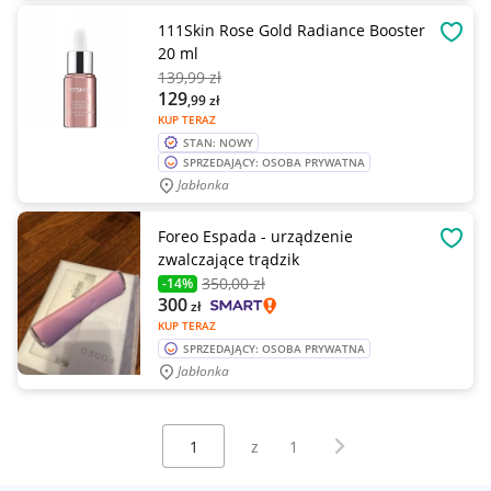
111Skin Rose Gold Radiance Booster
OBSE
20 ml
139
,99 zł
129
,99
zł
KUP TERAZ
STAN: NOWY
SPRZEDAJĄCY: OSOBA PRYWATNA
Jabłonka
Foreo Espada - urządzenie
OBSE
zwalczające trądzik
350
,00 zł
-14%
300
zł
KUP TERAZ
SPRZEDAJĄCY: OSOBA PRYWATNA
Jabłonka
Wybierz stronę:
Następna strona
z
1