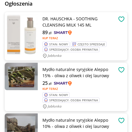
Ogłoszenia
DR. HAUSCHKA - SOOTHING
OBSE
CLEANSING MILK 145 ML
89
zł
KUP TERAZ
STAN: NOWY
CZĘSTO SPRZEDAJE
SPRZEDAJĄCY: OSOBA PRYWATNA
Jabłonka
Mydło naturalne syryjskie Aleppo
OBSE
15% - oliwa z oliwek i olej laurowy
25
zł
KUP TERAZ
STAN: NOWY
SPRZEDAJĄCY: OSOBA PRYWATNA
Jabłonka
Mydło naturalne syryjskie Aleppo
OBSE
10% - oliwa z oliwek i olej laurowy