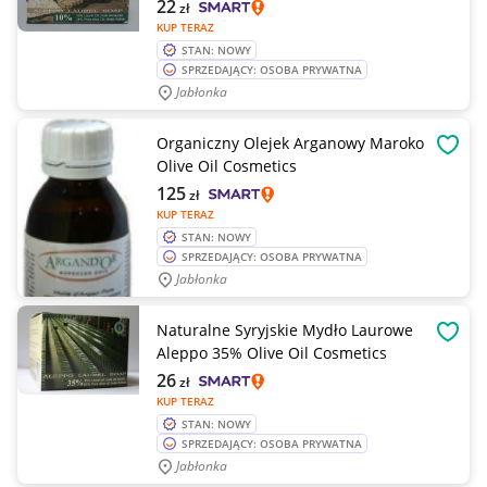
22
zł
KUP TERAZ
STAN: NOWY
SPRZEDAJĄCY: OSOBA PRYWATNA
Jabłonka
Organiczny Olejek Arganowy Maroko
OBSE
Olive Oil Cosmetics
125
zł
KUP TERAZ
STAN: NOWY
SPRZEDAJĄCY: OSOBA PRYWATNA
Jabłonka
Naturalne Syryjskie Mydło Laurowe
OBSE
Aleppo 35% Olive Oil Cosmetics
26
zł
KUP TERAZ
STAN: NOWY
SPRZEDAJĄCY: OSOBA PRYWATNA
Jabłonka