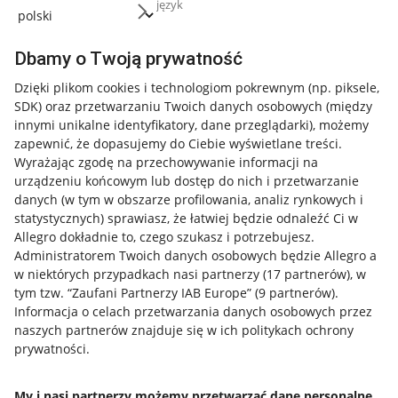
język
Dbamy o Twoją prywatność
Dzięki plikom cookies i technologiom pokrewnym
(np. piksele,
SDK)
oraz przetwarzaniu Twoich danych osobowych
(między
innymi unikalne identyfikatory, dane przeglądarki)
, możemy
zapewnić, że dopasujemy do Ciebie wyświetlane treści.
Wyrażając zgodę na przechowywanie informacji na
urządzeniu końcowym lub dostęp do nich i przetwarzanie
danych (w tym w obszarze profilowania, analiz rynkowych i
statystycznych) sprawiasz, że łatwiej będzie odnaleźć Ci w
Allegro dokładnie to, czego szukasz i potrzebujesz.
Administratorem Twoich danych osobowych będzie Allegro a
w niektórych przypadkach nasi partnerzy (
17
partnerów
), w
tym tzw. “Zaufani Partnerzy IAB Europe” (
9
partnerów
).
Przydatne informacje
Informacja o celach przetwarzania danych osobowych przez
naszych partnerów znajduje się w ich politykach ochrony
prywatności.
Jak to działa
Napisz do nas
My i nasi partnerzy możemy przetwarzać dane personalne