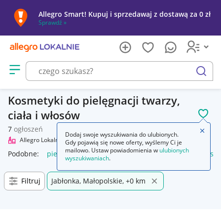
Allegro Smart! Kupuj i sprzedawaj z dostawą za 0 zł
Sprawdź »
Otwórz menu z kategoriami
szukaj
Kosmetyki do pielęgnacji twarzy,
ciała i włosów
POL
7
ogłoszeń
Zamkn
Dodaj swoje wyszukiwania do ulubionych.
Allegro Lokalnie
Uroda
Pielęgnacja
Gdy pojawią się nowe oferty, wyślemy Ci je
mailowo. Ustaw powiadomienia w
ulubionych
Podobne:
pielęgnacja
pielęgnacja tatuażu
pielęgnacja ust
wyszukiwaniach
.
Filtruj
Jabłonka, Małopolskie, +0 km