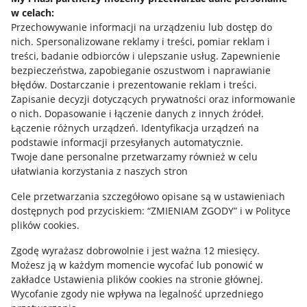
w celach:
Allegro Gadane dla sprzedających
Przechowywanie informacji na urządzeniu lub dostęp do
Allegro Gadane dla kupujących
nich
.
Spersonalizowane reklamy i treści, pomiar reklam i
treści, badanie odbiorców i ulepszanie usług
.
Zapewnienie
Mapa miejscowości
bezpieczeństwa, zapobieganie oszustwom i naprawianie
błędów
.
Dostarczanie i prezentowanie reklam i treści
.
Informacje prawne
Zapisanie decyzji dotyczących prywatności oraz informowanie
o nich
.
Dopasowanie i łączenie danych z innych źródeł
.
Regulamin
Łączenie różnych urządzeń
.
Identyfikacja urządzeń na
podstawie informacji przesyłanych automatycznie
.
Polityka plików "cookies"
Twoje dane personalne przetwarzamy również w celu
ułatwiania korzystania z naszych stron
Ustawienia plików "cookies"
Cele przetwarzania szczegółowo opisane są w ustawieniach
Udostępnianie lokalizacji
dostępnych pod przyciskiem: “ZMIENIAM ZGODY” i w Polityce
Informacje dla Aktu o Usługach Cyfrowych
plików cookies.
Zgodę wyrażasz dobrowolnie i jest ważna 12 miesięcy.
Pobierz aplikację
Możesz ją w każdym momencie wycofać lub ponowić w
zakładce
Ustawienia plików cookies
na stronie głównej.
Wycofanie zgody nie wpływa na legalność uprzedniego