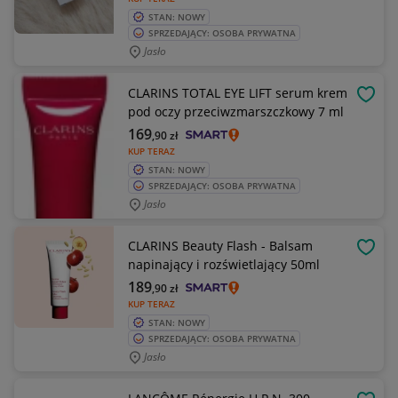
STAN: NOWY
SPRZEDAJĄCY: OSOBA PRYWATNA
Jasło
CLARINS TOTAL EYE LIFT serum krem
OBSE
pod oczy przeciwzmarszczkowy 7 ml
169
,90
zł
KUP TERAZ
STAN: NOWY
SPRZEDAJĄCY: OSOBA PRYWATNA
Jasło
CLARINS Beauty Flash - Balsam
OBSE
napinający i rozświetlający 50ml
189
,90
zł
KUP TERAZ
STAN: NOWY
SPRZEDAJĄCY: OSOBA PRYWATNA
Jasło