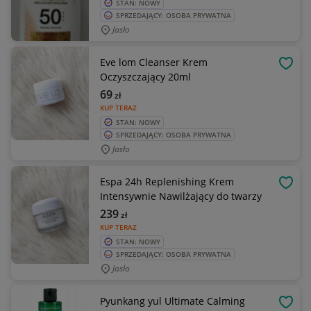
STAN: NOWY
SPRZEDAJĄCY: OSOBA PRYWATNA
Jasło
Eve lom Cleanser Krem
OBSE
Oczyszczający 20ml
69
zł
KUP TERAZ
STAN: NOWY
SPRZEDAJĄCY: OSOBA PRYWATNA
Jasło
Espa 24h Replenishing Krem
OBSE
Intensywnie Nawilżający do twarzy
239
zł
KUP TERAZ
STAN: NOWY
SPRZEDAJĄCY: OSOBA PRYWATNA
Jasło
Pyunkang yul Ultimate Calming
OBSE