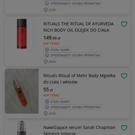
SPRZEDAJĄCY: OSOBA PRYWATNA
Jasło
RITUALS THE RITUAL OF AYURVEDA
OBSE
RICH BODY OIL OLEJEK DO CIAŁA
149
,90
zł
KUP TERAZ
STAN: NOWY
SPRZEDAJĄCY: OSOBA PRYWATNA
Jasło
Rituals Ritual of Mehr Body Mgiełka
OBSE
do ciała i włosów
55
zł
KUP TERAZ
STAN: NOWY
SPRZEDAJĄCY: OSOBA PRYWATNA
Jasło
Nawilżające serum Sarah Chapman
OBSE
Skinesis Intense