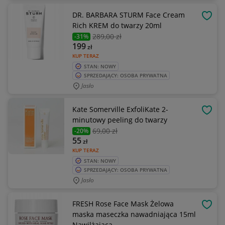
DR. BARBARA STURM Face Cream
OBSE
Rich KREM do twarzy 20ml
289
,00 zł
-31%
199
zł
KUP TERAZ
STAN: NOWY
SPRZEDAJĄCY: OSOBA PRYWATNA
Jasło
Kate Somerville ExfoliKate 2-
OBSE
minutowy peeling do twarzy
69
,00 zł
-20%
55
zł
KUP TERAZ
STAN: NOWY
SPRZEDAJĄCY: OSOBA PRYWATNA
Jasło
FRESH Rose Face Mask Żelowa
OBSE
maska maseczka nawadniająca 15ml
Nawilżająca