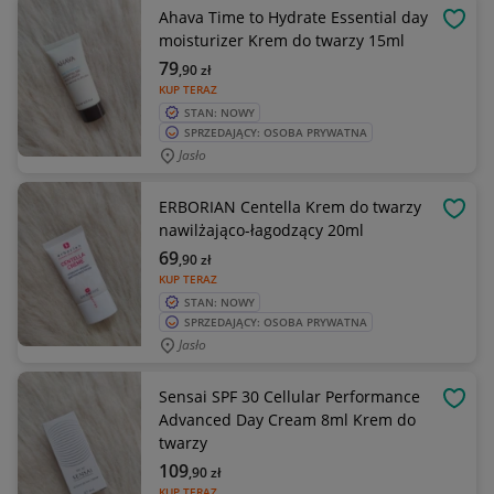
Ahava Time to Hydrate Essential day
OBSE
moisturizer Krem do twarzy 15ml
79
,90
zł
KUP TERAZ
STAN: NOWY
SPRZEDAJĄCY: OSOBA PRYWATNA
Jasło
ERBORIAN Centella Krem do twarzy
OBSE
nawilżająco-łagodzący 20ml
69
,90
zł
KUP TERAZ
STAN: NOWY
SPRZEDAJĄCY: OSOBA PRYWATNA
Jasło
Sensai SPF 30 Cellular Performance
OBSE
Advanced Day Cream 8ml Krem do
twarzy
109
,90
zł
KUP TERAZ