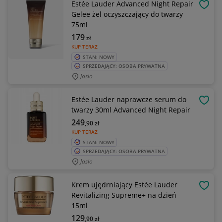
Estée Lauder Advanced Night Repair
OBSE
Gelee żel oczyszczający do twarzy
75ml
179
zł
KUP TERAZ
STAN: NOWY
SPRZEDAJĄCY: OSOBA PRYWATNA
Jasło
Estée Lauder naprawcze serum do
OBSE
twarzy 30ml Advanced Night Repair
249
,90
zł
KUP TERAZ
STAN: NOWY
SPRZEDAJĄCY: OSOBA PRYWATNA
Jasło
Krem ujędrniający Estée Lauder
OBSE
Revitalizing Supreme+ na dzień
15ml
129
,90
zł