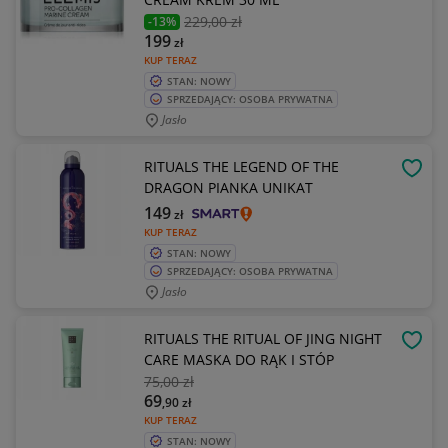
229
,00 zł
-13%
199
zł
KUP TERAZ
STAN: NOWY
SPRZEDAJĄCY: OSOBA PRYWATNA
Jasło
RITUALS THE LEGEND OF THE
OBSE
DRAGON PIANKA UNIKAT
149
zł
KUP TERAZ
STAN: NOWY
SPRZEDAJĄCY: OSOBA PRYWATNA
Jasło
RITUALS THE RITUAL OF JING NIGHT
OBSE
CARE MASKA DO RĄK I STÓP
75
,00 zł
69
,90
zł
KUP TERAZ
STAN: NOWY