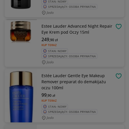
STAN: NOWY
SPRZEDAJĄCY: OSOBA PRYWATNA
Jasło
Estee Lauder Advanced Night Repair
OBSE
Eye Krem pod Oczy 15ml
249
,90
zł
KUP TERAZ
STAN: NOWY
SPRZEDAJĄCY: OSOBA PRYWATNA
Jasło
Estée Lauder Gentle Eye Makeup
OBSE
Remover preparat do demakijażu
oczu 100ml
99
,90
zł
KUP TERAZ
STAN: NOWY
SPRZEDAJĄCY: OSOBA PRYWATNA
Jasło