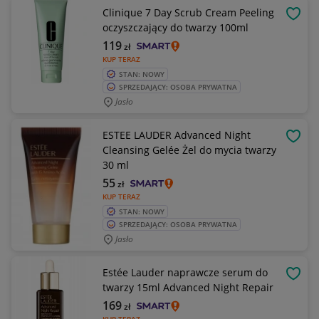
Clinique 7 Day Scrub Cream Peeling
OBSE
oczyszczający do twarzy 100ml
119
zł
KUP TERAZ
STAN: NOWY
SPRZEDAJĄCY: OSOBA PRYWATNA
Jasło
ESTEE LAUDER Advanced Night
OBSE
Cleansing Gelée Żel do mycia twarzy
30 ml
55
zł
KUP TERAZ
STAN: NOWY
SPRZEDAJĄCY: OSOBA PRYWATNA
Jasło
Estée Lauder naprawcze serum do
OBSE
twarzy 15ml Advanced Night Repair
169
zł