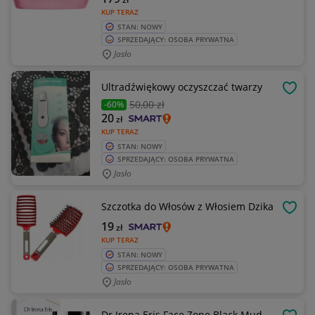
KUP TERAZ
STAN: NOWY
SPRZEDAJĄCY: OSOBA PRYWATNA
Jasło
Ultradźwiękowy oczyszczać twarzy
OBSE
50
,00 zł
-60%
20
zł
KUP TERAZ
STAN: NOWY
SPRZEDAJĄCY: OSOBA PRYWATNA
Jasło
Szczotka do Włosów z Włosiem Dzika
OBSE
19
zł
KUP TERAZ
STAN: NOWY
SPRZEDAJĄCY: OSOBA PRYWATNA
Jasło
Dr Irena Eris Face Zone Black Mud