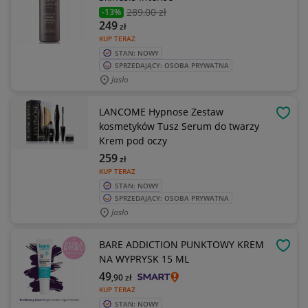
289
,00 zł
-13%
249
zł
KUP TERAZ
STAN: NOWY
SPRZEDAJĄCY: OSOBA PRYWATNA
Jasło
LANCOME Hypnose Zestaw
OBSE
kosmetyków Tusz Serum do twarzy
Krem pod oczy
259
zł
KUP TERAZ
STAN: NOWY
SPRZEDAJĄCY: OSOBA PRYWATNA
Jasło
BARE ADDICTION PUNKTOWY KREM
OBSE
NA WYPRYSK 15 ML
49
,90
zł
KUP TERAZ
STAN: NOWY