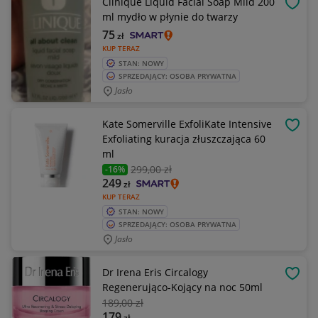
Clinique Liquid Facial Soap Mild 200
OBSE
ml mydło w płynie do twarzy
75
zł
KUP TERAZ
STAN: NOWY
SPRZEDAJĄCY: OSOBA PRYWATNA
Jasło
Kate Somerville ExfoliKate Intensive
OBSE
Exfoliating kuracja złuszczająca 60
ml
299
,00 zł
-16%
249
zł
KUP TERAZ
STAN: NOWY
SPRZEDAJĄCY: OSOBA PRYWATNA
Jasło
Dr Irena Eris Circalogy
OBSE
Regenerująco-Kojący na noc 50ml
189
,00 zł
179
zł