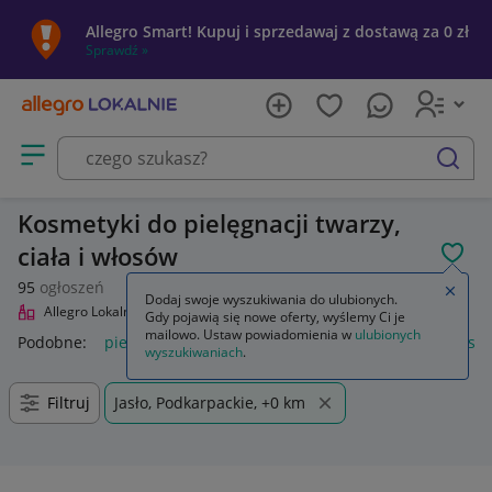
Allegro Smart! Kupuj i sprzedawaj z dostawą za 0 zł
Sprawdź »
Otwórz menu z kategoriami
szukaj
Kosmetyki do pielęgnacji twarzy,
ciała i włosów
POL
95
ogłoszeń
Zamkn
Dodaj swoje wyszukiwania do ulubionych.
Allegro Lokalnie
Uroda
Pielęgnacja
Gdy pojawią się nowe oferty, wyślemy Ci je
mailowo. Ustaw powiadomienia w
ulubionych
Podobne:
pielęgnacja
pielęgnacja tatuażu
pielęgnacja ust
wyszukiwaniach
.
Filtruj
Jasło, Podkarpackie, +0 km