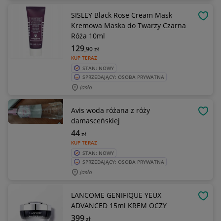
SISLEY Black Rose Cream Mask
OBSE
Kremowa Maska do Twarzy Czarna
Róża 10ml
129
,90
zł
KUP TERAZ
STAN: NOWY
SPRZEDAJĄCY: OSOBA PRYWATNA
Jasło
Avis woda różana z róży
OBSE
damasceńskiej
44
zł
KUP TERAZ
STAN: NOWY
SPRZEDAJĄCY: OSOBA PRYWATNA
Jasło
LANCOME GENIFIQUE YEUX
OBSE
ADVANCED 15ml KREM OCZY
399
zł