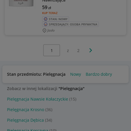
59
zł
KUP TERAZ
STAN: NOWY
SPRZEDAJĄCY: OSOBA PRYWATNA
Jasło
Wybierz stronę:
Następna strona
z
2
Stan przedmiotu: Pielęgnacja
Nowy
Bardzo dobry
Zobacz w innej lokalizacji
"Pielęgnacja"
Pielęgnacja Nawsie Kołaczyckie
(15)
Pielęgnacja Krosno
(36)
Pielęgnacja Dębica
(34)
Pielęgnacja Korczyna
(10)