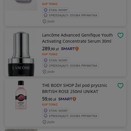
KUP TERAZ
STAN: NOWY
SPRZEDAJĄCY: OSOBA PRYWATNA
Jasło
Lancôme Advanced Genifique Youth
OBSE
Activating Concentrate Serum 30ml
289
,90
zł
KUP TERAZ
STAN: NOWY
SPRZEDAJĄCY: OSOBA PRYWATNA
Jasło
THE BODY SHOP Żel pod prysznic
OBSE
BRITISH ROSE 250ml UNIKAT
59
,90
zł
KUP TERAZ
STAN: NOWY
SPRZEDAJĄCY: OSOBA PRYWATNA
Jasło