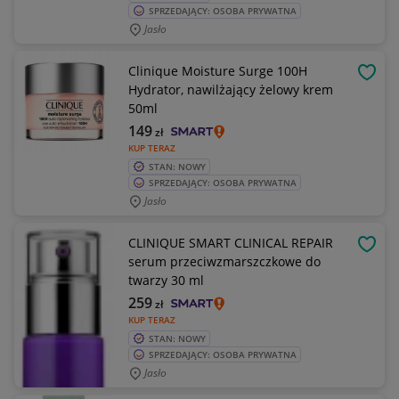
SPRZEDAJĄCY: OSOBA PRYWATNA
Jasło
Clinique Moisture Surge 100H
OBSE
Hydrator, nawilżający żelowy krem
50ml
149
zł
KUP TERAZ
STAN: NOWY
SPRZEDAJĄCY: OSOBA PRYWATNA
Jasło
CLINIQUE SMART CLINICAL REPAIR
OBSE
serum przeciwzmarszczkowe do
twarzy 30 ml
259
zł
KUP TERAZ
STAN: NOWY
SPRZEDAJĄCY: OSOBA PRYWATNA
Jasło