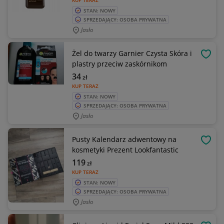
KUP TERAZ
STAN: NOWY
SPRZEDAJĄCY: OSOBA PRYWATNA
Jasło
Żel do twarzy Garnier Czysta Skóra i
OBSE
plastry przeciw zaskórnikom
34
zł
KUP TERAZ
STAN: NOWY
SPRZEDAJĄCY: OSOBA PRYWATNA
Jasło
Pusty Kalendarz adwentowy na
OBSE
kosmetyki Prezent Lookfantastic
119
zł
KUP TERAZ
STAN: NOWY
SPRZEDAJĄCY: OSOBA PRYWATNA
Jasło