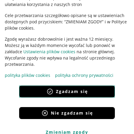
ułatwiania korzystania z naszych stron
Ustawienia plików "cookies"
Cele przetwarzania szczegółowo opisane są w ustawieniach
Udostępnianie lokalizacji
dostępnych pod przyciskiem: “ZMIENIAM ZGODY” i w Polityce
Informacje dla Aktu o Usługach Cyfrowych
plików cookies.
Zgodę wyrażasz dobrowolnie i jest ważna 12 miesięcy.
Pobierz aplikację
Możesz ją w każdym momencie wycofać lub ponowić w
zakładce
Ustawienia plików cookies
na stronie głównej.
Wycofanie zgody nie wpływa na legalność uprzedniego
przetwarzania.
polityka plików cookies
polityka ochrony prywatności
Zgadzam się
Nie zgadzam się
Korzystanie z serwisu oznacza akceptację
regulaminu
.
Zmieniam zgody