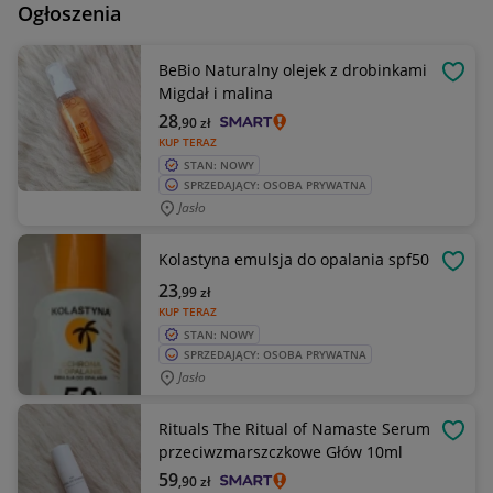
Ogłoszenia
BeBio Naturalny olejek z drobinkami
OBSE
Migdał i malina
28
,90
zł
KUP TERAZ
STAN: NOWY
SPRZEDAJĄCY: OSOBA PRYWATNA
Jasło
Kolastyna emulsja do opalania spf50
OBSE
23
,99
zł
KUP TERAZ
STAN: NOWY
SPRZEDAJĄCY: OSOBA PRYWATNA
Jasło
Rituals The Ritual of Namaste Serum
OBSE
przeciwzmarszczkowe Głów 10ml
59
,90
zł