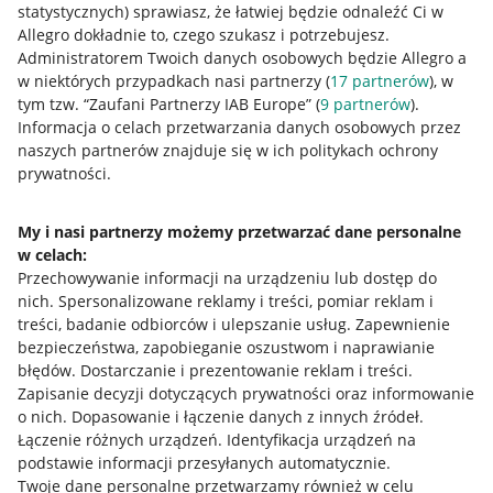
statystycznych) sprawiasz, że łatwiej będzie odnaleźć Ci w
Allegro dokładnie to, czego szukasz i potrzebujesz.
Administratorem Twoich danych osobowych będzie Allegro a
w niektórych przypadkach nasi partnerzy (
17
partnerów
), w
tym tzw. “Zaufani Partnerzy IAB Europe” (
9
partnerów
).
Przydatne informacje
Informacja o celach przetwarzania danych osobowych przez
naszych partnerów znajduje się w ich politykach ochrony
prywatności.
Jak to działa
Napisz do nas
My i nasi partnerzy możemy przetwarzać dane personalne
w celach:
Allegro Gadane dla sprzedających
Przechowywanie informacji na urządzeniu lub dostęp do
Allegro Gadane dla kupujących
nich
.
Spersonalizowane reklamy i treści, pomiar reklam i
treści, badanie odbiorców i ulepszanie usług
.
Zapewnienie
Mapa miejscowości
bezpieczeństwa, zapobieganie oszustwom i naprawianie
błędów
.
Dostarczanie i prezentowanie reklam i treści
.
Informacje prawne
Zapisanie decyzji dotyczących prywatności oraz informowanie
o nich
.
Dopasowanie i łączenie danych z innych źródeł
.
Regulamin
Łączenie różnych urządzeń
.
Identyfikacja urządzeń na
podstawie informacji przesyłanych automatycznie
.
Polityka plików "cookies"
Twoje dane personalne przetwarzamy również w celu