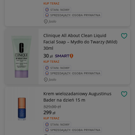
KUP TERAZ
STAN: NOWY
SPRZEDAJĄCY: OSOBA PRYWATNA
Jasło
Clinique All About Clean Liquid
OBSE
Facial Soap – Mydło do Twarzy (Mild)
30ml
30
zł
KUP TERAZ
STAN: NOWY
SPRZEDAJĄCY: OSOBA PRYWATNA
Jasło
Krem wielozadaniowy Augustinus
OBSE
Bader na dzień 15 m
329
,00 zł
299
zł
KUP TERAZ
STAN: NOWY
SPRZEDAJĄCY: OSOBA PRYWATNA