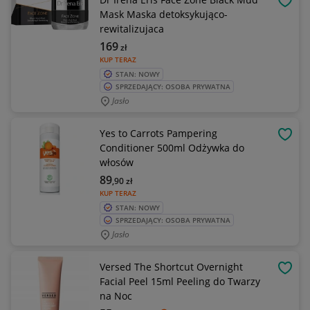
OBSE
Mask Maska detoksykująco-
rewitalizujaca
169
zł
KUP TERAZ
STAN: NOWY
SPRZEDAJĄCY: OSOBA PRYWATNA
Jasło
Yes to Carrots Pampering
OBSE
Conditioner 500ml Odżywka do
włosów
89
,90
zł
KUP TERAZ
STAN: NOWY
SPRZEDAJĄCY: OSOBA PRYWATNA
Jasło
Versed The Shortcut Overnight
OBSE
Facial Peel 15ml Peeling do Twarzy
na Noc