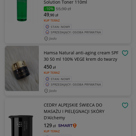
Solution Toner 110ml
55
,90 zł
-10%
49
,90
zł
KUP TERAZ
STAN: NOWY
SPRZEDAJĄCY: OSOBA PRYWATNA
Jasło
Hamsa Natural anti-aging cream SPF
OBSE
30 50 ml 100% VEGE krem do twarzy
450
zł
KUP TERAZ
STAN: NOWY
SPRZEDAJĄCY: OSOBA PRYWATNA
Jasło
CEDRY ALPEJSKIE ŚWIECA DO
OBSE
MASAŻU I PIELĘGNACJI SKÓRY
D'Alchemy
129
zł
KUP TERAZ