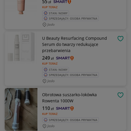
55
zł
KUP TERAZ
STAN: NOWY
SPRZEDAJĄCY: OSOBA PRYWATNA
Jasło
U Beauty Resurfacing Compound
OBSE
Serum do twarzy redukujące
przebarwienia
249
zł
KUP TERAZ
STAN: NOWY
SPRZEDAJĄCY: OSOBA PRYWATNA
Jasło
Obrotowa suszarko-lokówka
OBSE
Rowenta 1000W
110
zł
KUP TERAZ
SPRZEDAJĄCY: OSOBA PRYWATNA
Jasło