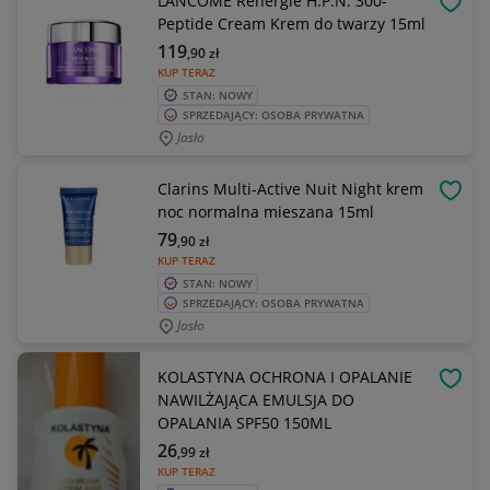
LANCÔME Rénergie H.P.N. 300-
OBSE
Peptide Cream Krem do twarzy 15ml
119
,90
zł
KUP TERAZ
STAN: NOWY
SPRZEDAJĄCY: OSOBA PRYWATNA
Jasło
Clarins Multi-Active Nuit Night krem
OBSE
noc normalna mieszana 15ml
79
,90
zł
KUP TERAZ
STAN: NOWY
SPRZEDAJĄCY: OSOBA PRYWATNA
Jasło
KOLASTYNA OCHRONA I OPALANIE
OBSE
NAWILŻAJĄCA EMULSJA DO
OPALANIA SPF50 150ML
26
,99
zł
KUP TERAZ