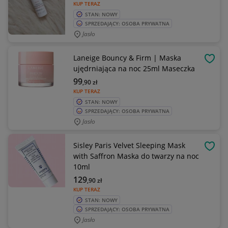
KUP TERAZ
STAN: NOWY
SPRZEDAJĄCY: OSOBA PRYWATNA
Jasło
Laneige Bouncy & Firm | Maska
OBSE
ujędrniająca na noc 25ml Maseczka
99
,90
zł
KUP TERAZ
STAN: NOWY
SPRZEDAJĄCY: OSOBA PRYWATNA
Jasło
Sisley Paris Velvet Sleeping Mask
OBSE
with Saffron Maska do twarzy na noc
10ml
129
,90
zł
KUP TERAZ
STAN: NOWY
SPRZEDAJĄCY: OSOBA PRYWATNA
Jasło