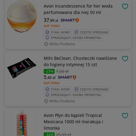
Avon Incandessence for her woda
OBSE
perfumowana dla niej 50 ml
37
,99
zł
KUP TERAZ
STAN: NOWY
CZĘSTO SPRZEDAJE
SPRZEDAJĄCY: OSOBA PRYWATNA
Wólka Podleśna
Mihi BeClean. Chusteczki nawilżane
OBSE
do higieny intymnej 15 szt
7
,20 zł
-25%
5
,40
zł
KUP TERAZ
STAN: NOWY
CZĘSTO SPRZEDAJE
SPRZEDAJĄCY: OSOBA PRYWATNA
Wólka Podleśna
Avon Płyn do kąpieli Tropical
OBSE
Mexicana 1000 ml marakuja i
limonka
25
,99 zł
-34%