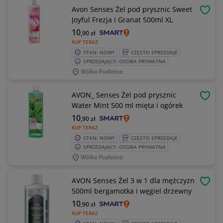
Avon Senses Żel pod prysznic Sweet
OBSE
Joyful Frezja i Granat 500ml XL
10
,90
zł
KUP TERAZ
STAN: NOWY
CZĘSTO SPRZEDAJE
SPRZEDAJĄCY: OSOBA PRYWATNA
Wólka Podleśna
AVON_ Senses Żel pod prysznic
OBSE
Water Mint 500 ml mięta i ogórek
10
,90
zł
KUP TERAZ
STAN: NOWY
CZĘSTO SPRZEDAJE
SPRZEDAJĄCY: OSOBA PRYWATNA
Wólka Podleśna
AVON Senses Żel 3 w 1 dla mężczyzn
OBSE
500ml bergamotka i węgiel drzewny
10
,90
zł
KUP TERAZ