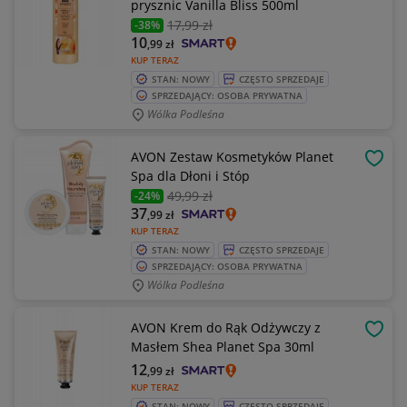
prysznic Vanilla Bliss 500ml
17
,99 zł
-38%
10
,99
zł
KUP TERAZ
STAN: NOWY
CZĘSTO SPRZEDAJE
SPRZEDAJĄCY: OSOBA PRYWATNA
Wólka Podleśna
AVON Zestaw Kosmetyków Planet
OBSE
Spa dla Dłoni i Stóp
49
,99 zł
-24%
37
,99
zł
KUP TERAZ
STAN: NOWY
CZĘSTO SPRZEDAJE
SPRZEDAJĄCY: OSOBA PRYWATNA
Wólka Podleśna
AVON Krem do Rąk Odżywczy z
OBSE
Masłem Shea Planet Spa 30ml
12
,99
zł
KUP TERAZ
STAN: NOWY
CZĘSTO SPRZEDAJE