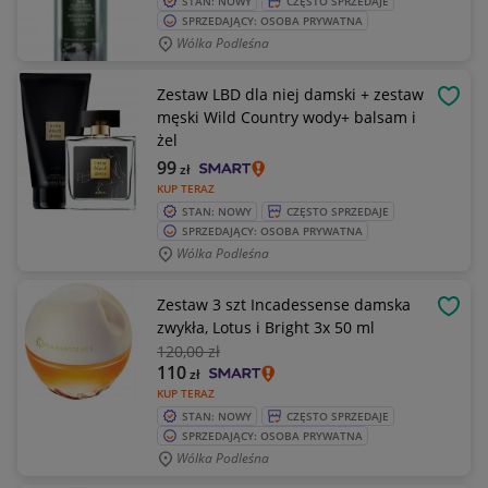
STAN: NOWY
CZĘSTO SPRZEDAJE
SPRZEDAJĄCY: OSOBA PRYWATNA
Wólka Podleśna
Zestaw LBD dla niej damski + zestaw
OBSE
męski Wild Country wody+ balsam i
żel
99
zł
KUP TERAZ
STAN: NOWY
CZĘSTO SPRZEDAJE
SPRZEDAJĄCY: OSOBA PRYWATNA
Wólka Podleśna
Zestaw 3 szt Incadessense damska
OBSE
zwykła, Lotus i Bright 3x 50 ml
120
,00 zł
110
zł
KUP TERAZ
STAN: NOWY
CZĘSTO SPRZEDAJE
SPRZEDAJĄCY: OSOBA PRYWATNA
Wólka Podleśna