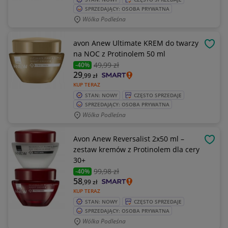
SPRZEDAJĄCY: OSOBA PRYWATNA
Wólka Podleśna
avon Anew Ultimate KREM do twarzy
OBSE
na NOC z Protinolem 50 ml
49
,99 zł
-40%
29
,99
zł
KUP TERAZ
STAN: NOWY
CZĘSTO SPRZEDAJE
SPRZEDAJĄCY: OSOBA PRYWATNA
Wólka Podleśna
Avon Anew Reversalist 2x50 ml –
OBSE
zestaw kremów z Protinolem dla cery
30+
99
,98 zł
-40%
58
,99
zł
KUP TERAZ
STAN: NOWY
CZĘSTO SPRZEDAJE
SPRZEDAJĄCY: OSOBA PRYWATNA
Wólka Podleśna