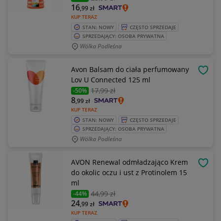
16
,99
zł
KUP TERAZ
STAN: NOWY
CZĘSTO SPRZEDAJE
SPRZEDAJĄCY: OSOBA PRYWATNA
Wólka Podleśna
Avon Balsam do ciała perfumowany
OBSE
Lov U Connected 125 ml
17
,99 zł
-50%
8
,99
zł
KUP TERAZ
STAN: NOWY
CZĘSTO SPRZEDAJE
SPRZEDAJĄCY: OSOBA PRYWATNA
Wólka Podleśna
AVON Renewal odmładzająco Krem
OBSE
do okolic oczu i ust z Protinolem 15
ml
44
,99 zł
-44%
24
,99
zł
KUP TERAZ