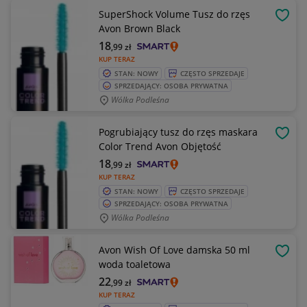
SuperShock Volume Tusz do rzęs
OBSE
Avon Brown Black
18
,99
zł
KUP TERAZ
STAN: NOWY
CZĘSTO SPRZEDAJE
SPRZEDAJĄCY: OSOBA PRYWATNA
Wólka Podleśna
Pogrubiający tusz do rzęs maskara
OBSE
Color Trend Avon Objętość
18
,99
zł
KUP TERAZ
STAN: NOWY
CZĘSTO SPRZEDAJE
SPRZEDAJĄCY: OSOBA PRYWATNA
Wólka Podleśna
Avon Wish Of Love damska 50 ml
OBSE
woda toaletowa
22
,99
zł
KUP TERAZ