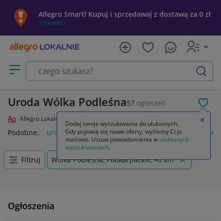
Allegro Smart! Kupuj i sprzedawaj z dostawą za 0 zł
Sprawdź »
Otwórz menu z kategoriami
szukaj
Uroda Wólka Podleśna
57
ogłoszeń
POL
Allegro Lokalnie
Uroda
Zamkn
Dodaj swoje wyszukiwania do ulubionych.
Gdy pojawią się nowe oferty, wyślemy Ci je
Podobne:
uroda
krem przeciw zmarszczkom uroda
zdrowie
mailowo. Ustaw powiadomienia w
ulubionych
wyszukiwaniach
.
Filtruj
Wólka Podleśna, Podkarpackie, +0 km
Ogłoszenia