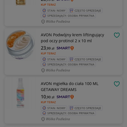
KUP TERAZ
STAN: NOWY
CZĘSTO SPRZEDAJE
SPRZEDAJĄCY: OSOBA PRYWATNA
Wólka Podleśna
AVON Podwójny krem liftingujący
OBSE
pod oczy protinol 2 x 10 ml
23
,99
zł
KUP TERAZ
STAN: NOWY
CZĘSTO SPRZEDAJE
SPRZEDAJĄCY: OSOBA PRYWATNA
Wólka Podleśna
AVON mgiełka do ciała 100 ML
OBSE
GETAWAY DREAMS
10
,90
zł
KUP TERAZ
STAN: NOWY
CZĘSTO SPRZEDAJE
SPRZEDAJĄCY: OSOBA PRYWATNA
Wólka Podleśna