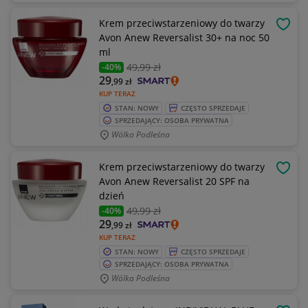
Krem przeciwstarzeniowy do twarzy
OBSE
Avon Anew Reversalist 30+ na noc 50
ml
49
,99 zł
-40%
29
,99
zł
KUP TERAZ
STAN: NOWY
CZĘSTO SPRZEDAJE
SPRZEDAJĄCY: OSOBA PRYWATNA
Wólka Podleśna
Krem przeciwstarzeniowy do twarzy
OBSE
Avon Anew Reversalist 20 SPF na
dzień
49
,99 zł
-40%
29
,99
zł
KUP TERAZ
STAN: NOWY
CZĘSTO SPRZEDAJE
SPRZEDAJĄCY: OSOBA PRYWATNA
Wólka Podleśna