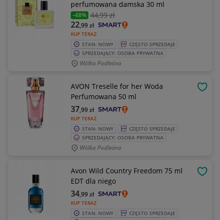
perfumowana damska 30 ml
44
,99 zł
-48%
22
,99
zł
KUP TERAZ
STAN: NOWY
CZĘSTO SPRZEDAJE
SPRZEDAJĄCY: OSOBA PRYWATNA
Wólka Podleśna
AVON Treselle for her Woda
OBSE
Perfumowana 50 ml
37
,99
zł
KUP TERAZ
STAN: NOWY
CZĘSTO SPRZEDAJE
SPRZEDAJĄCY: OSOBA PRYWATNA
Wólka Podleśna
Avon Wild Country Freedom 75 ml
OBSE
EDT dla niego
34
,99
zł
KUP TERAZ
STAN: NOWY
CZĘSTO SPRZEDAJE