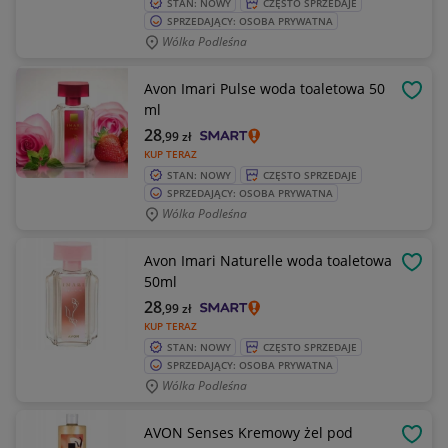
STAN: NOWY
CZĘSTO SPRZEDAJE
SPRZEDAJĄCY: OSOBA PRYWATNA
Wólka Podleśna
Avon Imari Pulse woda toaletowa 50
OBSE
ml
28
,99
zł
KUP TERAZ
STAN: NOWY
CZĘSTO SPRZEDAJE
SPRZEDAJĄCY: OSOBA PRYWATNA
Wólka Podleśna
Avon Imari Naturelle woda toaletowa
OBSE
50ml
28
,99
zł
KUP TERAZ
STAN: NOWY
CZĘSTO SPRZEDAJE
SPRZEDAJĄCY: OSOBA PRYWATNA
Wólka Podleśna
AVON Senses Kremowy żel pod
OBSE