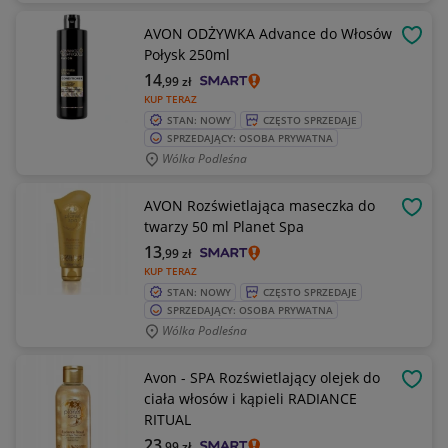
AVON ODŻYWKA Advance do Włosów
OBSE
Połysk 250ml
14
,99
zł
KUP TERAZ
STAN: NOWY
CZĘSTO SPRZEDAJE
SPRZEDAJĄCY: OSOBA PRYWATNA
Wólka Podleśna
AVON Rozświetlająca maseczka do
OBSE
twarzy 50 ml Planet Spa
13
,99
zł
KUP TERAZ
STAN: NOWY
CZĘSTO SPRZEDAJE
SPRZEDAJĄCY: OSOBA PRYWATNA
Wólka Podleśna
Avon - SPA Rozświetlający olejek do
OBSE
ciała włosów i kąpieli RADIANCE
RITUAL
23
,99
zł