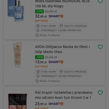
Woda toaletowa INDIVIDUAL BLUE
OBSE
100 ML dla Niego
52
,99 zł
-37%
32
,99
zł
KUP TERAZ
STAN: NOWY
CZĘSTO SPRZEDAJE
SPRZEDAJĄCY: OSOBA PRYWATNA
Wólka Podleśna
AVON Odżywcza Maska do Dłoni i
OBSE
Stóp Masło Shea
21
,99 zł
-36%
13
,99
zł
KUP TERAZ
STAN: NOWY
CZĘSTO SPRZEDAJE
SPRZEDAJĄCY: OSOBA PRYWATNA
Wólka Podleśna
Róż brązer rozświetlacz prasowany
OBSE
mix odcieni Avon Sun Kissed 3 w 1
23
,99
zł
KUP TERAZ