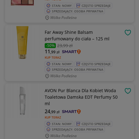
STAN: NOWY
CZĘSTO SPRZEDAJE
SPRZEDAJĄCY: OSOBA PRYWATNA
Wólka Podleśna
Far Away Shine Balsam
OBSE
perfumowany do ciała – 125 ml
23
,99 zł
-50%
11
,99
zł
KUP TERAZ
STAN: NOWY
CZĘSTO SPRZEDAJE
SPRZEDAJĄCY: OSOBA PRYWATNA
Wólka Podleśna
AVON Pur Blanca Dla Kobiet Woda
OBSE
Toaletowa Damska EDT Perfumy 50
ml
24
,99
zł
KUP TERAZ
STAN: NOWY
CZĘSTO SPRZEDAJE
SPRZEDAJĄCY: OSOBA PRYWATNA
Wólka Podleśna