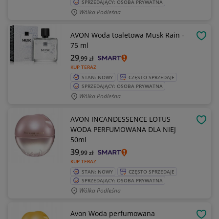
SPRZEDAJĄCY: OSOBA PRYWATNA
Wólka Podleśna
AVON Woda toaletowa Musk Rain -
OBSE
75 ml
29
,99
zł
KUP TERAZ
STAN: NOWY
CZĘSTO SPRZEDAJE
SPRZEDAJĄCY: OSOBA PRYWATNA
Wólka Podleśna
AVON INCANDESSENCE LOTUS
OBSE
WODA PERFUMOWANA DLA NIEJ
50ml
39
,99
zł
KUP TERAZ
STAN: NOWY
CZĘSTO SPRZEDAJE
SPRZEDAJĄCY: OSOBA PRYWATNA
Wólka Podleśna
Avon Woda perfumowana
OBSE