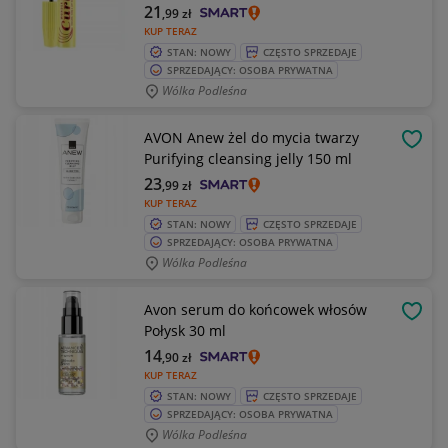
21
,99
zł
KUP TERAZ
STAN: NOWY
CZĘSTO SPRZEDAJE
SPRZEDAJĄCY: OSOBA PRYWATNA
Wólka Podleśna
AVON Anew żel do mycia twarzy
OBSE
Purifying cleansing jelly 150 ml
23
,99
zł
KUP TERAZ
STAN: NOWY
CZĘSTO SPRZEDAJE
SPRZEDAJĄCY: OSOBA PRYWATNA
Wólka Podleśna
Avon serum do końcowek włosów
OBSE
Połysk 30 ml
14
,90
zł
KUP TERAZ
STAN: NOWY
CZĘSTO SPRZEDAJE
SPRZEDAJĄCY: OSOBA PRYWATNA
Wólka Podleśna