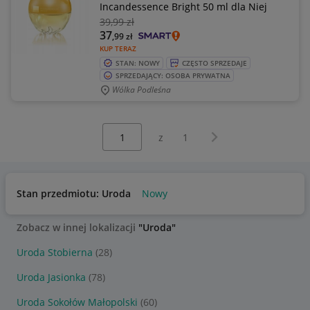
Incandessence Bright 50 ml dla Niej
39
,99 zł
37
,99
zł
KUP TERAZ
STAN: NOWY
CZĘSTO SPRZEDAJE
SPRZEDAJĄCY: OSOBA PRYWATNA
Wólka Podleśna
Wybierz stronę:
Następna strona
z
1
Stan przedmiotu: Uroda
Nowy
Zobacz w innej lokalizacji
"Uroda"
Uroda Stobierna
(28)
Uroda Jasionka
(78)
Uroda Sokołów Małopolski
(60)