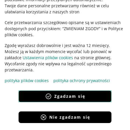
Polityka plików "cookies"
Twoje dane personalne przetwarzamy również w celu
ułatwiania korzystania z naszych stron
Ustawienia plików "cookies"
Cele przetwarzania szczegółowo opisane są w ustawieniach
Udostępnianie lokalizacji
dostępnych pod przyciskiem: “ZMIENIAM ZGODY” i w Polityce
Informacje dla Aktu o Usługach Cyfrowych
plików cookies.
Zgodę wyrażasz dobrowolnie i jest ważna 12 miesięcy.
Pobierz aplikację
Możesz ją w każdym momencie wycofać lub ponowić w
zakładce
Ustawienia plików cookies
na stronie głównej.
Wycofanie zgody nie wpływa na legalność uprzedniego
przetwarzania.
polityka plików cookies
polityka ochrony prywatności
Zgadzam się
Nie zgadzam się
Korzystanie z serwisu oznacza akceptację
regulaminu
.