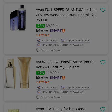
Avon FULL SPEED QUANTUM for him
OBSE
ZESTAW woda toaletowa 100 ml+ żel
250 ML
89
,99 zł
-27%
64
,99
zł
KUP TERAZ
STAN: NOWY
CZĘSTO SPRZEDAJE
SPRZEDAJĄCY: OSOBA PRYWATNA
Wólka Podleśna
AVON Zestaw Damski Attraction for
OBSE
her 2w1 Perfumy i Balsam
119
,99 zł
-42%
68
,99
zł
KUP TERAZ
STAN: NOWY
CZĘSTO SPRZEDAJE
SPRZEDAJĄCY: OSOBA PRYWATNA
Wólka Podleśna
Avon TTA Today for her Woda
OBSE