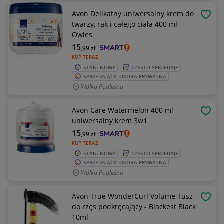
Avon Delikatny uniwersalny krem do
OBSE
twarzy, rąk i całego ciała 400 ml
Owies
15
,99
zł
KUP TERAZ
STAN: NOWY
CZĘSTO SPRZEDAJE
SPRZEDAJĄCY: OSOBA PRYWATNA
Wólka Podleśna
Avon Care Watermelon 400 ml
OBSE
uniwersalny krem 3w1
15
,99
zł
KUP TERAZ
STAN: NOWY
CZĘSTO SPRZEDAJE
SPRZEDAJĄCY: OSOBA PRYWATNA
Wólka Podleśna
Avon True WonderCurl Volume Tusz
OBSE
do rzęs podkręcający - Blackest Black
10ml