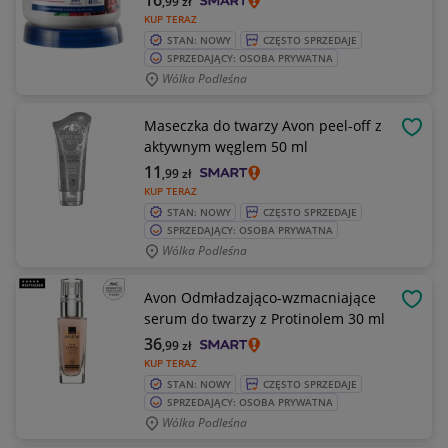
16
,99
zł
KUP TERAZ
STAN: NOWY
CZĘSTO SPRZEDAJE
SPRZEDAJĄCY: OSOBA PRYWATNA
Wólka Podleśna
Maseczka do twarzy Avon peel-off z
OBSE
aktywnym węglem 50 ml
11
,99
zł
KUP TERAZ
STAN: NOWY
CZĘSTO SPRZEDAJE
SPRZEDAJĄCY: OSOBA PRYWATNA
Wólka Podleśna
Avon Odmładzająco-wzmacniające
OBSE
serum do twarzy z Protinolem 30 ml
36
,99
zł
KUP TERAZ
STAN: NOWY
CZĘSTO SPRZEDAJE
SPRZEDAJĄCY: OSOBA PRYWATNA
Wólka Podleśna