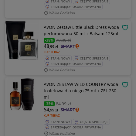
STAN: NOWY
CZĘSTO SPRZEDAJE
SPRZEDAJĄCY: OSOBA PRYWATNA
Wólka Podleśna
AVON Zestaw Little Black Dress woda
OBSE
perfumowana 50 ml + Balsam 125ml
79
,99 zł
-38%
48
,99
zł
KUP TERAZ
STAN: NOWY
CZĘSTO SPRZEDAJE
SPRZEDAJĄCY: OSOBA PRYWATNA
Wólka Podleśna
AVON ZESTAW WILD COUNTRY woda
OBSE
toaletowa dla niego 75 ml + ŻEL 250
ml
84
,99 zł
-35%
54
,99
zł
KUP TERAZ
STAN: NOWY
CZĘSTO SPRZEDAJE
SPRZEDAJĄCY: OSOBA PRYWATNA
Wólka Podleśna