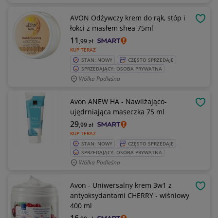
AVON Odżywczy krem do rąk, stóp i
OBSE
łokci z masłem shea 75ml
11
,99
zł
KUP TERAZ
STAN: NOWY
CZĘSTO SPRZEDAJE
SPRZEDAJĄCY: OSOBA PRYWATNA
Wólka Podleśna
Avon ANEW HA - Nawilżająco-
OBSE
ujędrniająca maseczka 75 ml
29
,99
zł
KUP TERAZ
STAN: NOWY
CZĘSTO SPRZEDAJE
SPRZEDAJĄCY: OSOBA PRYWATNA
Wólka Podleśna
Avon - Uniwersalny krem 3w1 z
OBSE
antyoksydantami CHERRY - wiśniowy
400 ml