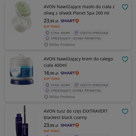
AVON Nawilżające masło do ciała z
OBSE
oliwą z oliwek Planet Spa 200 ml
23
,99
zł
KUP TERAZ
STAN: NOWY
CZĘSTO SPRZEDAJE
SPRZEDAJĄCY: OSOBA PRYWATNA
Wólka Podleśna
AVON Nawilżający krem do całego
OBSE
ciała 400ml
16
,99
zł
KUP TERAZ
STAN: NOWY
CZĘSTO SPRZEDAJE
SPRZEDAJĄCY: OSOBA PRYWATNA
Wólka Podleśna
AVON tusz do rzęs EXXTRAVERT
OBSE
blackest black czarny
23
,99
zł
KUP TERAZ