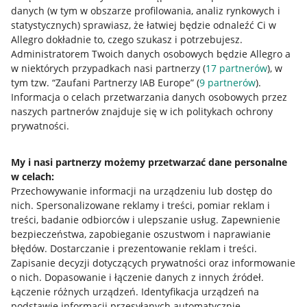
danych (w tym w obszarze profilowania, analiz rynkowych i
statystycznych) sprawiasz, że łatwiej będzie odnaleźć Ci w
Allegro dokładnie to, czego szukasz i potrzebujesz.
Administratorem Twoich danych osobowych będzie Allegro a
w niektórych przypadkach nasi partnerzy (
17
partnerów
), w
tym tzw. “Zaufani Partnerzy IAB Europe” (
9
partnerów
).
Przydatne informacje
Informacja o celach przetwarzania danych osobowych przez
naszych partnerów znajduje się w ich politykach ochrony
prywatności.
Jak to działa
Napisz do nas
My i nasi partnerzy możemy przetwarzać dane personalne
w celach:
Allegro Gadane dla sprzedających
Przechowywanie informacji na urządzeniu lub dostęp do
Allegro Gadane dla kupujących
nich
.
Spersonalizowane reklamy i treści, pomiar reklam i
treści, badanie odbiorców i ulepszanie usług
.
Zapewnienie
Mapa miejscowości
bezpieczeństwa, zapobieganie oszustwom i naprawianie
błędów
.
Dostarczanie i prezentowanie reklam i treści
.
Informacje prawne
Zapisanie decyzji dotyczących prywatności oraz informowanie
o nich
.
Dopasowanie i łączenie danych z innych źródeł
.
Regulamin
Łączenie różnych urządzeń
.
Identyfikacja urządzeń na
podstawie informacji przesyłanych automatycznie
.