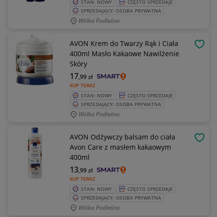
STAN: NOWY
CZĘSTO SPRZEDAJE
SPRZEDAJĄCY: OSOBA PRYWATNA
Wólka Podleśna
AVON Krem do Twarzy Rąk i Ciała
OBSE
400ml Masło Kakaowe Nawilżenie
Skóry
17
,99
zł
KUP TERAZ
STAN: NOWY
CZĘSTO SPRZEDAJE
SPRZEDAJĄCY: OSOBA PRYWATNA
Wólka Podleśna
AVON Odżywczy balsam do ciała
OBSE
Avon Care z masłem kakaowym
400ml
13
,99
zł
KUP TERAZ
STAN: NOWY
CZĘSTO SPRZEDAJE
SPRZEDAJĄCY: OSOBA PRYWATNA
Wólka Podleśna