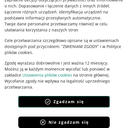
o nich
.
Dopasowanie i łączenie danych z innych źródeł
.
Polityka plików "cookies"
Łączenie różnych urządzeń
.
Identyfikacja urządzeń na
podstawie informacji przesyłanych automatycznie
.
Ustawienia plików "cookies"
Twoje dane personalne przetwarzamy również w celu
Udostępnianie lokalizacji
ułatwiania korzystania z naszych stron
Informacje dla Aktu o Usługach Cyfrowych
Cele przetwarzania szczegółowo opisane są w ustawieniach
dostępnych pod przyciskiem: “ZMIENIAM ZGODY” i w Polityce
plików cookies.
Pobierz aplikację
Zgodę wyrażasz dobrowolnie i jest ważna 12 miesięcy.
Możesz ją w każdym momencie wycofać lub ponowić w
zakładce
Ustawienia plików cookies
na stronie głównej.
Wycofanie zgody nie wpływa na legalność uprzedniego
przetwarzania.
polityka plików cookies
polityka ochrony prywatności
Zgadzam się
Nie zgadzam się
Korzystanie z serwisu oznacza akceptację
regulaminu
.