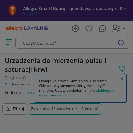
Allegro Smart! Kupuj i sprzedawaj z dostawą za 0 zł
Sprawdź »
Otwórz menu z kategoriami
szukaj
Urządzenia do mierzenia pulsu i
saturacji krwi
POL
0
ogłoszeń
Zamkn
Dodaj swoje wyszukiwania do ulubionych.
czne
Urządzenia medyczne
Urządzenia do mierzenia pulsu i saturacji krwi
Gdy pojawią się nowe oferty, wyślemy Ci je
mailowo. Ustaw powiadomienia w
ulubionych
Podobne:
urządzenia do mierzenia pulsu i saturacji krwi
wyszukiwaniach
.
Filtruj
Żyrardów, Mazowieckie, +0 km