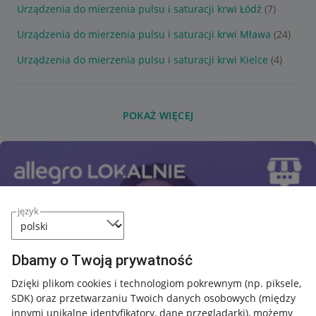
Urządzenia do mierzenia pulsu i saturacji krwi Łódź
(7)
Urządzenia do mierzenia pulsu i saturacji krwi Mława
(24)
Urządzenia do mierzenia pulsu i saturacji krwi Kielce
(4)
POKAŻ WIĘCEJ
język
Dbamy o Twoją prywatność
Dzięki plikom cookies i technologiom pokrewnym
(np. piksele,
SDK)
oraz przetwarzaniu Twoich danych osobowych
(między
innymi unikalne identyfikatory, dane przeglądarki)
, możemy