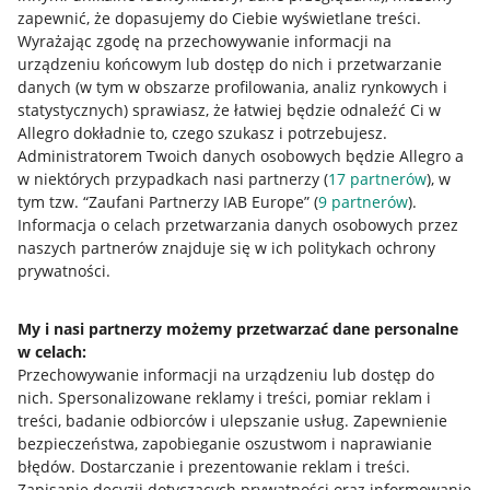
zapewnić, że dopasujemy do Ciebie wyświetlane treści.
Wyrażając zgodę na przechowywanie informacji na
urządzeniu końcowym lub dostęp do nich i przetwarzanie
danych (w tym w obszarze profilowania, analiz rynkowych i
statystycznych) sprawiasz, że łatwiej będzie odnaleźć Ci w
Allegro dokładnie to, czego szukasz i potrzebujesz.
Nawigacja
Administratorem Twoich danych osobowych będzie Allegro a
w niektórych przypadkach nasi partnerzy (
17
partnerów
), w
Przydatne informacje
tym tzw. “Zaufani Partnerzy IAB Europe” (
9
partnerów
).
Informacja o celach przetwarzania danych osobowych przez
Jak to działa
naszych partnerów znajduje się w ich politykach ochrony
Napisz do nas
prywatności.
Allegro Gadane dla sprzedających
My i nasi partnerzy możemy przetwarzać dane personalne
Allegro Gadane dla kupujących
w celach:
Przechowywanie informacji na urządzeniu lub dostęp do
Mapa miejscowości
nich
.
Spersonalizowane reklamy i treści, pomiar reklam i
treści, badanie odbiorców i ulepszanie usług
.
Zapewnienie
Informacje prawne
bezpieczeństwa, zapobieganie oszustwom i naprawianie
błędów
.
Dostarczanie i prezentowanie reklam i treści
.
Regulamin
Zapisanie decyzji dotyczących prywatności oraz informowanie