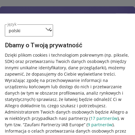
język
Dbamy o Twoją prywatność
Dzięki plikom cookies i technologiom pokrewnym
(np. piksele,
SDK)
oraz przetwarzaniu Twoich danych osobowych
(między
innymi unikalne identyfikatory, dane przeglądarki)
, możemy
zapewnić, że dopasujemy do Ciebie wyświetlane treści.
Wyrażając zgodę na przechowywanie informacji na
urządzeniu końcowym lub dostęp do nich i przetwarzanie
danych (w tym w obszarze profilowania, analiz rynkowych i
statystycznych) sprawiasz, że łatwiej będzie odnaleźć Ci w
Allegro dokładnie to, czego szukasz i potrzebujesz.
Administratorem Twoich danych osobowych będzie Allegro a
w niektórych przypadkach nasi partnerzy (
17
partnerów
), w
tym tzw. “Zaufani Partnerzy IAB Europe” (
9
partnerów
).
Przydatne informacje
Informacja o celach przetwarzania danych osobowych przez