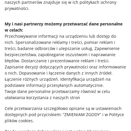
naszych partnerów znajduje się w ich politykach ochrony
prywatności.
Jak to działa
Napisz do nas
My i nasi partnerzy możemy przetwarzać dane personalne
w celach:
Allegro Gadane dla sprzedających
Przechowywanie informacji na urządzeniu lub dostęp do
Allegro Gadane dla kupujących
nich
.
Spersonalizowane reklamy i treści, pomiar reklam i
treści, badanie odbiorców i ulepszanie usług
.
Zapewnienie
Mapa miejscowości
bezpieczeństwa, zapobieganie oszustwom i naprawianie
błędów
.
Dostarczanie i prezentowanie reklam i treści
.
Informacje prawne
Zapisanie decyzji dotyczących prywatności oraz informowanie
o nich
.
Dopasowanie i łączenie danych z innych źródeł
.
Regulamin
Łączenie różnych urządzeń
.
Identyfikacja urządzeń na
podstawie informacji przesyłanych automatycznie
.
Polityka plików "cookies"
Twoje dane personalne przetwarzamy również w celu
ułatwiania korzystania z naszych stron
Ustawienia plików "cookies"
Cele przetwarzania szczegółowo opisane są w ustawieniach
Udostępnianie lokalizacji
dostępnych pod przyciskiem: “ZMIENIAM ZGODY” i w Polityce
Informacje dla Aktu o Usługach Cyfrowych
plików cookies.