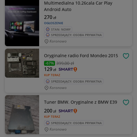
Multimedialna 10.26cala Car Play
Android Auto
270
zł
OGŁOSZENIE
STAN: NOWY
SPRZEDAJĄCY: OSOBA PRYWATNA
Koronowo
Oryginalne radio Ford Mondeo 2015
OBSE
399
,00 zł
-67%
129
zł
KUP TERAZ
SPRZEDAJĄCY: OSOBA PRYWATNA
Koronowo
Tuner BMW. Oryginalne z BMW E39
OBSE
200
zł
KUP TERAZ
SPRZEDAJĄCY: OSOBA PRYWATNA
Koronowo