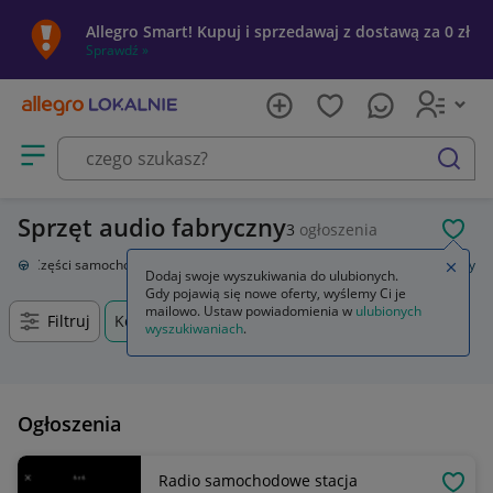
Allegro Smart! Kupuj i sprzedawaj z dostawą za 0 zł
Sprawdź »
Otwórz menu z kategoriami
szukaj
Sprzęt audio fabryczny
3
ogłoszenia
POL
cja
Części samochodowe
Wyposażenie wnętrza
Sprzęt audio fabryczny
Zamkn
Dodaj swoje wyszukiwania do ulubionych.
Gdy pojawią się nowe oferty, wyślemy Ci je
mailowo. Ustaw powiadomienia w
ulubionych
Filtruj
Koronowo, Kujawsko-pomorskie, +0 km
wyszukiwaniach
.
Ogłoszenia
Radio samochodowe stacja
OBSE