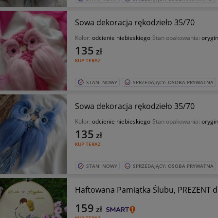
Sowa dekoracja rękodzieło 35/70
Kolor:
odcienie niebieskiego
Stan opakowania:
orygi
135
zł
KUP TERAZ
STAN: NOWY
SPRZEDAJĄCY: OSOBA PRYWATNA
Sowa dekoracja rękodzieło 35/70
Kolor:
odcienie niebieskiego
Stan opakowania:
orygi
135
zł
KUP TERAZ
STAN: NOWY
SPRZEDAJĄCY: OSOBA PRYWATNA
Haftowana Pamiątka Ślubu, PREZENT dl
159
zł