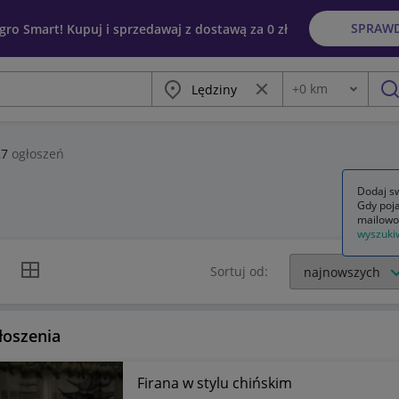
SPRAW
egro Smart! Kupuj i sprzedawaj z dostawą za 0 zł
Miasto
Wyczyść frazę
+
0
km
Odległość
szu
27
ogłoszeń
Dodaj sw
Gdy poja
mailowo
wyszuki
k listy
Widok siatki
Sortuj od:
łoszenia
Firana w stylu chińskim