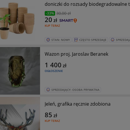
doniczki do rozsady biodegradowalne t
30
,00 zł
-33%
20
zł
KUP TERAZ
STAN: NOWY
CZĘSTO SPRZEDAJE
SPRZEDAJ
Wazon proj. Jaroslav Beranek
1 400
zł
OGŁOSZENIE
SPRZEDAJĄCY: OSOBA PRYWATNA
Jeleń, grafika ręcznie zdobiona
85
zł
KUP TERAZ