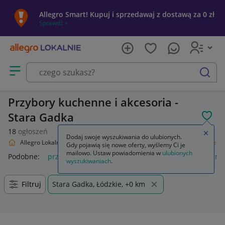
Allegro Smart! Kupuj i sprzedawaj z dostawą za 0 zł
Sprawdź »
Otwórz menu z kategoriami
szukaj
Przybory kuchenne i akcesoria -
Stara Gadka
POL
18
ogłoszeń
Zamkn
Dodaj swoje wyszukiwania do ulubionych.
Allegro Lokalnie
Dom i Ogród
Wyposażenie
Przybory kuchenne
Gdy pojawią się nowe oferty, wyślemy Ci je
mailowo. Ustaw powiadomienia w
ulubionych
Podobne:
przybory kuchenne
drewniane przybory kuchenne
wyszukiwaniach
.
Filtruj
Stara Gadka, Łódzkie, +0 km