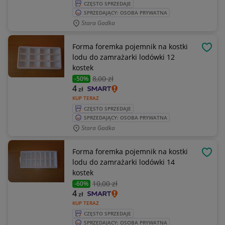
CZĘSTO SPRZEDAJE
SPRZEDAJĄCY: OSOBA PRYWATNA
Stara Gadka
Forma foremka pojemnik na kostki
OBSE
lodu do zamrażarki lodówki 12
kostek
8
,00 zł
-50%
4
zł
KUP TERAZ
CZĘSTO SPRZEDAJE
SPRZEDAJĄCY: OSOBA PRYWATNA
Stara Gadka
Forma foremka pojemnik na kostki
OBSE
lodu do zamrażarki lodówki 14
kostek
10
,00 zł
-60%
4
zł
KUP TERAZ
CZĘSTO SPRZEDAJE
SPRZEDAJĄCY: OSOBA PRYWATNA