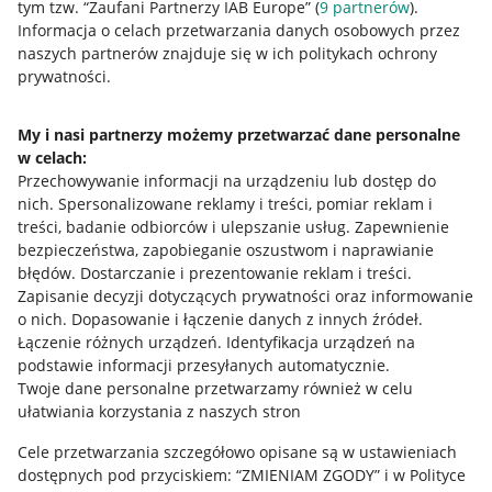
tym tzw. “Zaufani Partnerzy IAB Europe” (
9
partnerów
).
Przydatne informacje
Informacja o celach przetwarzania danych osobowych przez
naszych partnerów znajduje się w ich politykach ochrony
prywatności.
Jak to działa
Napisz do nas
My i nasi partnerzy możemy przetwarzać dane personalne
w celach:
Allegro Gadane dla sprzedających
Przechowywanie informacji na urządzeniu lub dostęp do
Allegro Gadane dla kupujących
nich
.
Spersonalizowane reklamy i treści, pomiar reklam i
treści, badanie odbiorców i ulepszanie usług
.
Zapewnienie
Mapa miejscowości
bezpieczeństwa, zapobieganie oszustwom i naprawianie
błędów
.
Dostarczanie i prezentowanie reklam i treści
.
Informacje prawne
Zapisanie decyzji dotyczących prywatności oraz informowanie
o nich
.
Dopasowanie i łączenie danych z innych źródeł
.
Regulamin
Łączenie różnych urządzeń
.
Identyfikacja urządzeń na
podstawie informacji przesyłanych automatycznie
.
Polityka plików "cookies"
Twoje dane personalne przetwarzamy również w celu
ułatwiania korzystania z naszych stron
Ustawienia plików "cookies"
Cele przetwarzania szczegółowo opisane są w ustawieniach
Udostępnianie lokalizacji
dostępnych pod przyciskiem: “ZMIENIAM ZGODY” i w Polityce