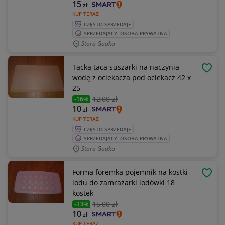
15
zł
KUP TERAZ
CZĘSTO SPRZEDAJE
SPRZEDAJĄCY: OSOBA PRYWATNA
Stara Gadka
Tacka taca suszarki na naczynia
OBSE
wodę z ociekacza pod ociekacz 42 x
25
12
,00 zł
-16%
10
zł
KUP TERAZ
CZĘSTO SPRZEDAJE
SPRZEDAJĄCY: OSOBA PRYWATNA
Stara Gadka
Forma foremka pojemnik na kostki
OBSE
lodu do zamrażarki lodówki 18
kostek
15
,00 zł
-33%
10
zł
KUP TERAZ