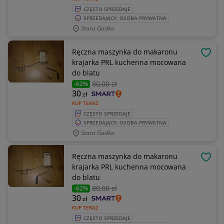
CZĘSTO SPRZEDAJE
SPRZEDAJĄCY: OSOBA PRYWATNA
Stara Gadka
Ręczna maszynka do makaronu
OBSE
krajarka PRL kuchenna mocowana
do blatu
80
,00 zł
-62%
30
zł
KUP TERAZ
CZĘSTO SPRZEDAJE
SPRZEDAJĄCY: OSOBA PRYWATNA
Stara Gadka
Ręczna maszynka do makaronu
OBSE
krajarka PRL kuchenna mocowana
do blatu
80
,00 zł
-62%
30
zł
KUP TERAZ
CZĘSTO SPRZEDAJE