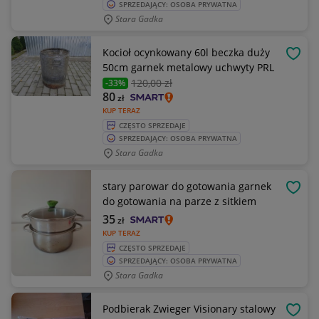
SPRZEDAJĄCY: OSOBA PRYWATNA
Stara Gadka
Kocioł ocynkowany 60l beczka duży
OBSE
50cm garnek metalowy uchwyty PRL
120
,00 zł
-33%
80
zł
KUP TERAZ
CZĘSTO SPRZEDAJE
SPRZEDAJĄCY: OSOBA PRYWATNA
Stara Gadka
stary parowar do gotowania garnek
OBSE
do gotowania na parze z sitkiem
35
zł
KUP TERAZ
CZĘSTO SPRZEDAJE
SPRZEDAJĄCY: OSOBA PRYWATNA
Stara Gadka
Podbierak Zwieger Visionary stalowy
OBSE