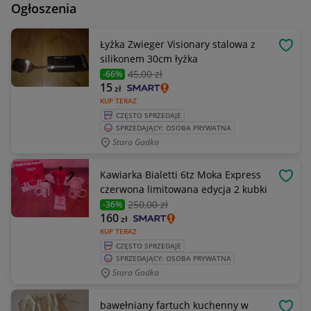
Ogłoszenia
Łyżka Zwieger Visionary stalowa z
OBSE
silikonem 30cm łyżka
45
,00 zł
-66%
15
zł
KUP TERAZ
CZĘSTO SPRZEDAJE
SPRZEDAJĄCY: OSOBA PRYWATNA
Stara Gadka
Kawiarka Bialetti 6tz Moka Express
OBSE
czerwona limitowana edycja 2 kubki
250
,00 zł
-36%
160
zł
KUP TERAZ
CZĘSTO SPRZEDAJE
SPRZEDAJĄCY: OSOBA PRYWATNA
Stara Gadka
bawełniany fartuch kuchenny w