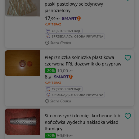
OBSE
paski pastelowy seledynowy
jasnozielony
17
,99
zł
KUP TERAZ
CZĘSTO SPRZEDAJE
SPRZEDAJĄCY: OSOBA PRYWATNA
Stara Gadka
Pieprzniczka solniczka plastikowa
OBSE
czerwona PRL dozownik do przypraw
10
,00 zł
-20%
8
zł
KUP TERAZ
CZĘSTO SPRZEDAJE
SPRZEDAJĄCY: OSOBA PRYWATNA
Stara Gadka
Sito maszynki do mięs kuchenne lub
OBSE
Końcówka wydechu nakładka wkład
tłumiący
50
,00 zł
-70%