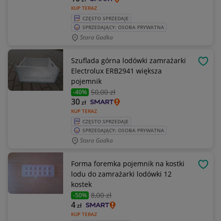
KUP TERAZ
CZĘSTO SPRZEDAJE
SPRZEDAJĄCY: OSOBA PRYWATNA
Stara Gadka
Szuflada górna lodówki zamrażarki
OBSE
Electrolux ERB2941 większa
pojemnik
50
,00 zł
-40%
30
zł
KUP TERAZ
CZĘSTO SPRZEDAJE
SPRZEDAJĄCY: OSOBA PRYWATNA
Stara Gadka
Forma foremka pojemnik na kostki
OBSE
lodu do zamrażarki lodówki 12
kostek
8
,00 zł
-50%
4
zł
KUP TERAZ