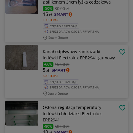
z silikonem 34cm łyżka cedzakowa
30
,00 zł
-50%
15
zł
KUP TERAZ
CZĘSTO SPRZEDAJE
SPRZEDAJĄCY: OSOBA PRYWATNA
Stara Gadka
Kanał odpływowy zamrażarki
OBSE
lodówki Electrolux ERB2941 gumowy
15
,00 zł
-66%
5
zł
KUP TERAZ
CZĘSTO SPRZEDAJE
SPRZEDAJĄCY: OSOBA PRYWATNA
Stara Gadka
Osłona regulacji temperatury
OBSE
lodówki chłodziarki Electrolux
ERB2941
50
,00 zł
-80%
10
zł