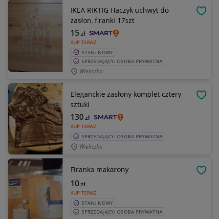
IKEA RIKTIG Haczyk uchwyt do
OBSE
zasłon, firanki 17szt
15
zł
KUP TERAZ
STAN: NOWY
SPRZEDAJĄCY: OSOBA PRYWATNA
Wieliczka
Eleganckie zasłony komplet cztery
OBSE
sztuki
130
zł
KUP TERAZ
SPRZEDAJĄCY: OSOBA PRYWATNA
Wieliczka
Firanka makarony
OBSE
10
zł
KUP TERAZ
STAN: NOWY
SPRZEDAJĄCY: OSOBA PRYWATNA