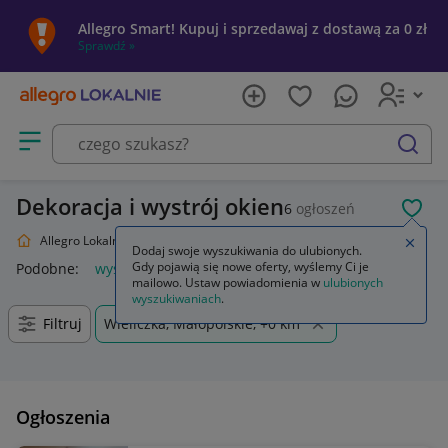
Allegro Smart! Kupuj i sprzedawaj z dostawą za 0 zł
Sprawdź »
Otwórz menu z kategoriami
szukaj
Dekoracja i wystrój okien
6
ogłoszeń
POL
Allegro Lokalnie
Dom i Ogród
Wyposażenie
Wystrój okien
Zamkn
Dodaj swoje wyszukiwania do ulubionych.
Gdy pojawią się nowe oferty, wyślemy Ci je
Podobne:
wystrój okien
lart wystrój okien
mailowo. Ustaw powiadomienia w
ulubionych
wyszukiwaniach
.
Filtruj
Wieliczka, Małopolskie, +0 km
Ogłoszenia