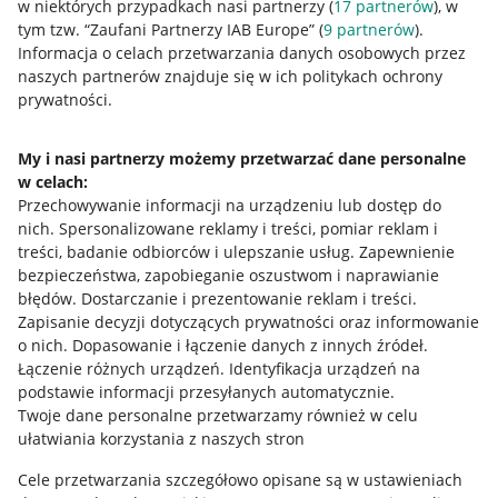
w niektórych przypadkach nasi partnerzy (
17
partnerów
), w
tym tzw. “Zaufani Partnerzy IAB Europe” (
9
partnerów
).
Przydatne informacje
Informacja o celach przetwarzania danych osobowych przez
naszych partnerów znajduje się w ich politykach ochrony
prywatności.
Jak to działa
Napisz do nas
My i nasi partnerzy możemy przetwarzać dane personalne
w celach:
Allegro Gadane dla sprzedających
Przechowywanie informacji na urządzeniu lub dostęp do
Allegro Gadane dla kupujących
nich
.
Spersonalizowane reklamy i treści, pomiar reklam i
treści, badanie odbiorców i ulepszanie usług
.
Zapewnienie
Mapa miejscowości
bezpieczeństwa, zapobieganie oszustwom i naprawianie
błędów
.
Dostarczanie i prezentowanie reklam i treści
.
Informacje prawne
Zapisanie decyzji dotyczących prywatności oraz informowanie
o nich
.
Dopasowanie i łączenie danych z innych źródeł
.
Regulamin
Łączenie różnych urządzeń
.
Identyfikacja urządzeń na
podstawie informacji przesyłanych automatycznie
.
Polityka plików "cookies"
Twoje dane personalne przetwarzamy również w celu
ułatwiania korzystania z naszych stron
Ustawienia plików "cookies"
Cele przetwarzania szczegółowo opisane są w ustawieniach
Udostępnianie lokalizacji