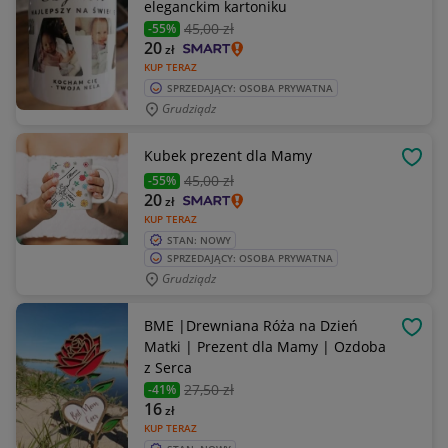
eleganckim kartoniku
45
,00 zł
-55%
20
zł
KUP TERAZ
SPRZEDAJĄCY: OSOBA PRYWATNA
Grudziądz
Kubek prezent dla Mamy
OBSE
45
,00 zł
-55%
20
zł
KUP TERAZ
STAN: NOWY
SPRZEDAJĄCY: OSOBA PRYWATNA
Grudziądz
BME |Drewniana Róża na Dzień
OBSE
Matki | Prezent dla Mamy | Ozdoba
z Serca
27
,50 zł
-41%
16
zł
KUP TERAZ