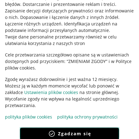
błędów
.
Dostarczanie i prezentowanie reklam i treści
.
Informacje prawne
Zapisanie decyzji dotyczących prywatności oraz informowanie
o nich
.
Dopasowanie i łączenie danych z innych źródeł
.
Regulamin
Łączenie różnych urządzeń
.
Identyfikacja urządzeń na
podstawie informacji przesyłanych automatycznie
.
Polityka plików "cookies"
Twoje dane personalne przetwarzamy również w celu
ułatwiania korzystania z naszych stron
Ustawienia plików "cookies"
Cele przetwarzania szczegółowo opisane są w ustawieniach
Udostępnianie lokalizacji
dostępnych pod przyciskiem: “ZMIENIAM ZGODY” i w Polityce
Informacje dla Aktu o Usługach Cyfrowych
plików cookies.
Zgodę wyrażasz dobrowolnie i jest ważna 12 miesięcy.
Pobierz aplikację
Możesz ją w każdym momencie wycofać lub ponowić w
zakładce
Ustawienia plików cookies
na stronie głównej.
Wycofanie zgody nie wpływa na legalność uprzedniego
przetwarzania.
polityka plików cookies
polityka ochrony prywatności
Zgadzam się