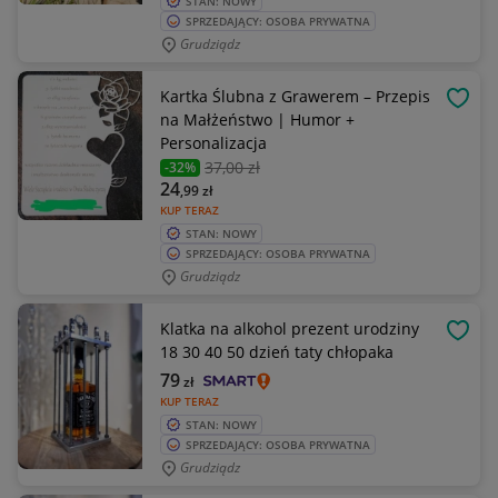
STAN: NOWY
SPRZEDAJĄCY: OSOBA PRYWATNA
Grudziądz
Kartka Ślubna z Grawerem – Przepis
OBSE
na Małżeństwo | Humor +
Personalizacja
37
,00 zł
-32%
24
,99
zł
KUP TERAZ
STAN: NOWY
SPRZEDAJĄCY: OSOBA PRYWATNA
Grudziądz
Klatka na alkohol prezent urodziny
OBSE
18 30 40 50 dzień taty chłopaka
79
zł
KUP TERAZ
STAN: NOWY
SPRZEDAJĄCY: OSOBA PRYWATNA
Grudziądz