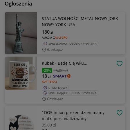
Ogłoszenia
STATUA WOLNOŚCI METAL NOWY JORK
NOWY YORK USA
180
zł
AUKCJA Z
ALLEGRO
SPRZEDAJĄCY: OSOBA PRYWATNA
Grudziądz
Kubek - Będę Cię wku...
OBSE
25
,00 zł
-28%
18
zł
KUP TERAZ
STAN: NOWY
SPRZEDAJĄCY: OSOBA PRYWATNA
Grudziądz
1DO5 imion prezen dzien mamy
OBSE
matki personalizowany
35
,00 zł