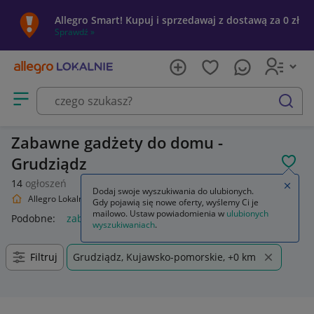
Allegro Smart! Kupuj i sprzedawaj z dostawą za 0 zł
Sprawdź »
Otwórz menu z kategoriami
szukaj
Zabawne gadżety do domu -
Grudziądz
POL
14
ogłoszeń
Zamkn
Dodaj swoje wyszukiwania do ulubionych.
Allegro Lokalnie
Dom i Ogród
Wyposażenie
Zabawne gadżety
Gdy pojawią się nowe oferty, wyślemy Ci je
mailowo. Ustaw powiadomienia w
ulubionych
Podobne:
zabawne gadżety
zabawne gadżety dla dzieci
wyszukiwaniach
.
Filtruj
Grudziądz, Kujawsko-pomorskie, +0 km