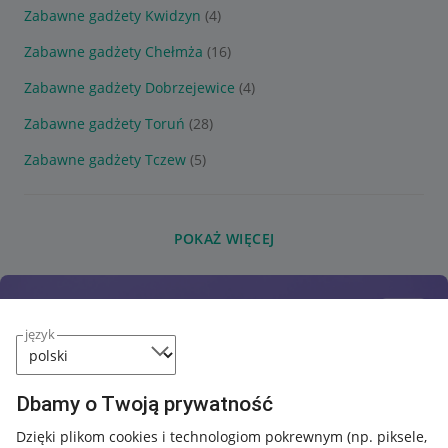
Zabawne gadżety Kwidzyn
(4)
Zabawne gadżety Chełmża
(16)
Zabawne gadżety Dobrzejewice
(4)
Zabawne gadżety Toruń
(28)
Zabawne gadżety Tczew
(5)
POKAŻ WIĘCEJ
język
Dbamy o Twoją prywatność
Dzięki plikom cookies i technologiom pokrewnym
(np. piksele,