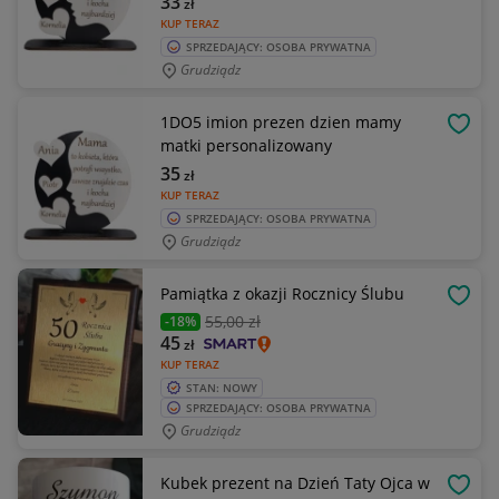
33
zł
KUP TERAZ
SPRZEDAJĄCY: OSOBA PRYWATNA
Grudziądz
1DO5 imion prezen dzien mamy
OBSE
matki personalizowany
35
zł
KUP TERAZ
SPRZEDAJĄCY: OSOBA PRYWATNA
Grudziądz
Pamiątka z okazji Rocznicy Ślubu
OBSE
55
,00 zł
-18%
45
zł
KUP TERAZ
STAN: NOWY
SPRZEDAJĄCY: OSOBA PRYWATNA
Grudziądz
Kubek prezent na Dzień Taty Ojca w
OBSE