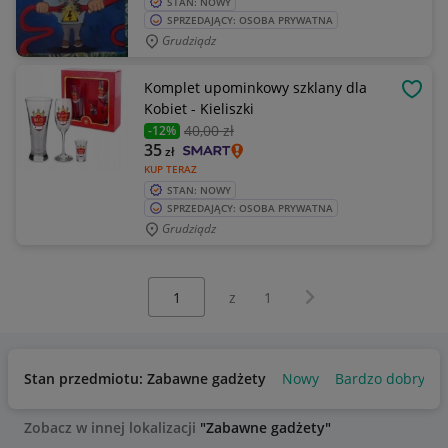
STAN: NOWY
SPRZEDAJĄCY: OSOBA PRYWATNA
Grudziądz
Komplet upominkowy szklany dla
OBSE
Kobiet - Kieliszki
40
,00 zł
-12%
35
zł
KUP TERAZ
STAN: NOWY
SPRZEDAJĄCY: OSOBA PRYWATNA
Grudziądz
Wybierz stronę:
Następna strona
z
1
Stan przedmiotu: Zabawne gadżety
Nowy
Bardzo dobry
Zobacz w innej lokalizacji
"Zabawne gadżety"