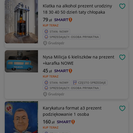
Klatka na alkohol prezent urodziny
OBSE
18 30 40 50 dzień taty chłopaka
79
zł
KUP TERAZ
STAN: NOWY
SPRZEDAJĄCY: OSOBA PRYWATNA
Grudziądz
Nysa Milicja 6 kieliszków na prezent
OBSE
+karafka NOWE
45
zł
KUP TERAZ
STAN: NOWY
CZĘSTO SPRZEDAJE
SPRZEDAJĄCY: OSOBA PRYWATNA
Grudziądz
Karykatura format a3 prezent
OBSE
podziękowanie 1 osoba
160
zł
KUP TERAZ