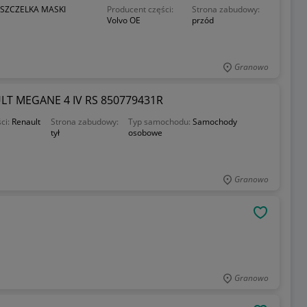
 USZCZELKA MASKI
Producent części:
Strona zabudowy:
Volvo OE
przód
Granowo
T MEGANE 4 IV RS 850779431R
ci:
Renault
Strona zabudowy:
Typ samochodu:
Samochody
tył
osobowe
Granowo
OBSERWU
Granowo