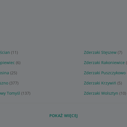
ścian
(11)
Zderzaki Stęszew
(7)
opiewiec
(6)
Zderzaki Rakoniewice
osina
(25)
Zderzaki Puszczykowo
eszno
(377)
Zderzaki Krzywiń
(5)
owy Tomyśl
(137)
Zderzaki Wolsztyn
(10)
POKAŻ WIĘCEJ