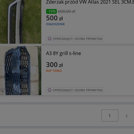
Zderzak przód VW Atlas 2021 SEL 3CM.
600
,00 zł
-16%
500
zł
OGŁOSZENIE
SPRZEDAJĄCY: OSOBA PRYWATNA
A3 8Y grill s-line
300
zł
KUP TERAZ
SPRZEDAJĄCY: OSOBA PRYWATNA
Wybierz stronę: