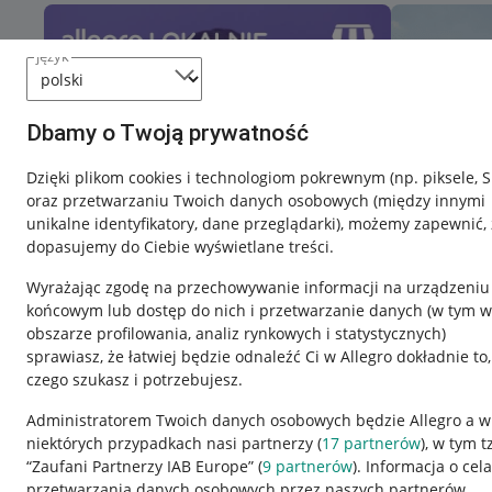
język
Dbamy o Twoją prywatność
Dzięki plikom cookies i technologiom pokrewnym
(np. piksele, 
oraz przetwarzaniu Twoich danych osobowych
(między innymi
unikalne identyfikatory, dane przeglądarki)
, możemy zapewnić, 
dopasujemy do Ciebie wyświetlane treści.
Wyrażając zgodę na przechowywanie informacji na urządzeniu
końcowym lub dostęp do nich i przetwarzanie danych (w tym w
obszarze profilowania, analiz rynkowych i statystycznych)
sprawiasz, że łatwiej będzie odnaleźć Ci w Allegro dokładnie to,
czego szukasz i potrzebujesz.
Przydatne informacje
Informacje p
Administratorem Twoich danych osobowych będzie Allegro a w
niektórych przypadkach nasi partnerzy (
17
partnerów
), w tym t
Jak to działa
Regulamin
“Zaufani Partnerzy IAB Europe” (
9
partnerów
). Informacja o cel
Napisz do nas
Polityka plików
przetwarzania danych osobowych przez naszych partnerów