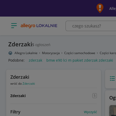
All
Otwórz menu z kategoriami
Zderzaki
5
ogłoszeń
Allegro Lokalnie
Motoryzacja
Części samochodowe
Części karo
Podobne:
zderzak
bmw e90 lci m pakiet zderzak zderzaki
Zderzaki
Wido
wróć do
Zderzaki
Zderzaki
5
Og
Filtry
Wyczyść