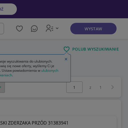
DŹ
WYSTAW
kaj
POLUB WYSZUKIWANIE
Zamknij wskazówkę
oje wyszukiwania do ulubionych.
wią się nowe oferty, wyślemy Ci je
ednie forda focusa mk2
. Ustaw powiadomienia w
ulubionych
waniach
.
Wybierz stronę:
Następna 
z
1
ASKI ZDERZAKA PRZÓD 31383941