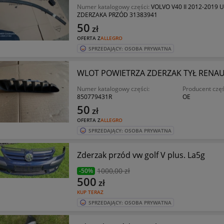
Numer katalogowy części:
VOLVO V40 II 2012-2019
ZDERZAKA PRZÓD 31383941
50
zł
OFERTA Z
ALLEGRO
SPRZEDAJĄCY: OSOBA PRYWATNA
WLOT POWIETRZA ZDERZAK TYŁ RENAUL
Numer katalogowy części:
Producent częś
850779431R
OE
50
zł
OFERTA Z
ALLEGRO
SPRZEDAJĄCY: OSOBA PRYWATNA
Zderzak przód vw golf V plus. La5g
1000
,00 zł
-50%
500
zł
KUP TERAZ
SPRZEDAJĄCY: OSOBA PRYWATNA