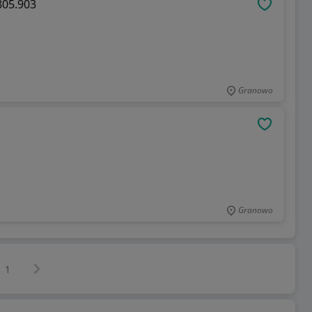
805.903
OBSERWU
Granowo
OBSERWU
Granowo
Następna strona
z
1