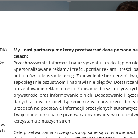
SDK)
My i nasi partnerzy możemy przetwarzać dane personaln
celach:
że
Przechowywanie informacji na urządzeniu lub dostęp do ni
Spersonalizowane reklamy i treści, pomiar reklam i treści, b
odbiorców i ulepszanie usług
.
Zapewnienie bezpieczeństwa,
zapobieganie oszustwom i naprawianie błędów
.
Dostarczani
prezentowanie reklam i treści
.
Zapisanie decyzji dotyczącyc
prywatności oraz informowanie o nich
.
Dopasowanie i łącze
danych z innych źródeł
.
Łączenie różnych urządzeń
.
Identyf
urządzeń na podstawie informacji przesyłanych automatycz
rawne
Pobierz aplikację
Twoje dane personalne przetwarzamy również w celu ułatw
korzystania z naszych stron
zw.
ach
Cele przetwarzania szczegółowo opisane są w ustawieniach
 "cookies"