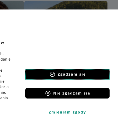
e w
ch
.
adanie
e i
Zgadzam się
h
nie
ikacja
nie
.
Nie zgadzam się
iania
Zmieniam zgody