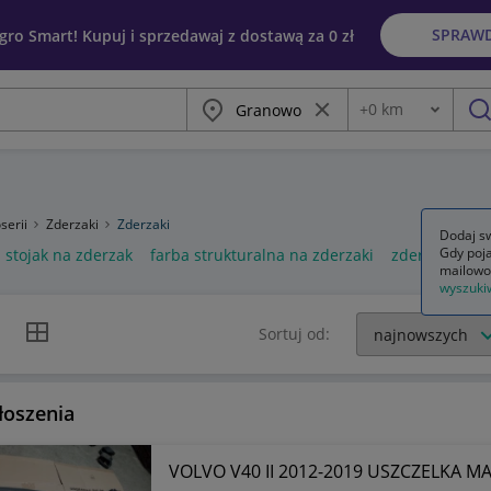
SPRAW
egro Smart! Kupuj i sprzedawaj z dostawą za 0 zł
Miasto
Wyczyść frazę
+
0
km
Odległość
szu
serii
Zderzaki
Zderzaki
Dodaj sw
Gdy poja
stojak na zderzak
farba strukturalna na zderzaki
zderzaki prz
mailowo
wyszuki
k listy
Widok siatki
Sortuj od:
łoszenia
VOLVO V40 II 2012-2019 USZCZELKA M