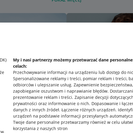
SDK)
My i nasi partnerzy możemy przetwarzać dane personaln
celach:
że
Przechowywanie informacji na urządzeniu lub dostęp do ni
Spersonalizowane reklamy i treści, pomiar reklam i treści, b
odbiorców i ulepszanie usług
.
Zapewnienie bezpieczeństwa,
zapobieganie oszustwom i naprawianie błędów
.
Dostarczani
prezentowanie reklam i treści
.
Zapisanie decyzji dotyczącyc
prywatności oraz informowanie o nich
.
Dopasowanie i łącze
danych z innych źródeł
.
Łączenie różnych urządzeń
.
Identyf
urządzeń na podstawie informacji przesyłanych automatycz
rawne
Pobierz aplikację
Twoje dane personalne przetwarzamy również w celu ułatw
korzystania z naszych stron
zw.