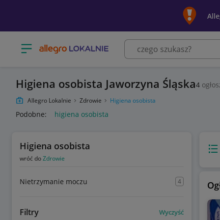
All
Otwórz menu z kategoriami
Higiena osobista Jaworzyna Śląska
4
ogłos
Allegro Lokalnie
Zdrowie
Higiena osobista
Podobne:
higiena osobista
Higiena osobista
Wido
wróć do
Zdrowie
Nietrzymanie moczu
4
Og
Filtry
Wyczyść