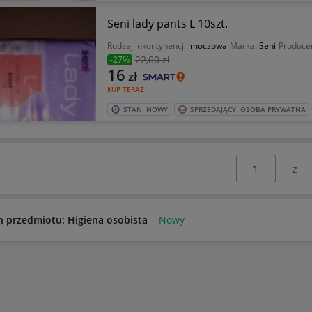
Seni lady pants L 10szt.
Rodzaj inkontynencji:
moczowa
Marka:
Seni
Produce
22
,00 zł
-27%
16
zł
KUP TERAZ
STAN: NOWY
SPRZEDAJĄCY: OSOBA PRYWATNA
Wybierz stronę:
n przedmiotu: Higiena osobista
Nowy