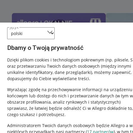
język
Dbamy o Twoją prywatność
Dzięki plikom cookies i technologiom pokrewnym
(np. piksele, 
oraz przetwarzaniu Twoich danych osobowych
(między innymi
unikalne identyfikatory, dane przeglądarki)
, możemy zapewnić, 
dopasujemy do Ciebie wyświetlane treści.
Wyrażając zgodę na przechowywanie informacji na urządzeniu
końcowym lub dostęp do nich i przetwarzanie danych (w tym w
obszarze profilowania, analiz rynkowych i statystycznych)
sprawiasz, że łatwiej będzie odnaleźć Ci w Allegro dokładnie to,
czego szukasz i potrzebujesz.
Przydatne informacje
Informacje p
Administratorem Twoich danych osobowych będzie Allegro a w
niektórych przypadkach nasi partnerzy (
17
partnerów
), w tym t
Jak to działa
Regulamin