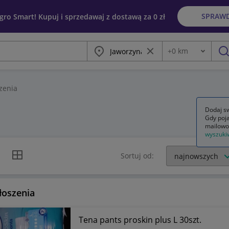
SPRAW
egro Smart! Kupuj i sprzedawaj z dostawą za 0 zł
Miasto
Wyczyść frazę
+
0
km
Odległość
szu
zenia
Dodaj sw
Gdy poja
mailowo
wyszuki
k listy
Widok siatki
Sortuj od:
łoszenia
Tena pants proskin plus L 30szt.