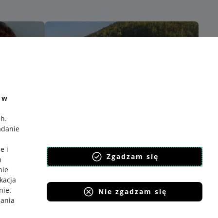
e w
ch
.
adanie
e i
Zgadzam się
h
nie
ikacja
nie
.
Nie zgadzam się
iania