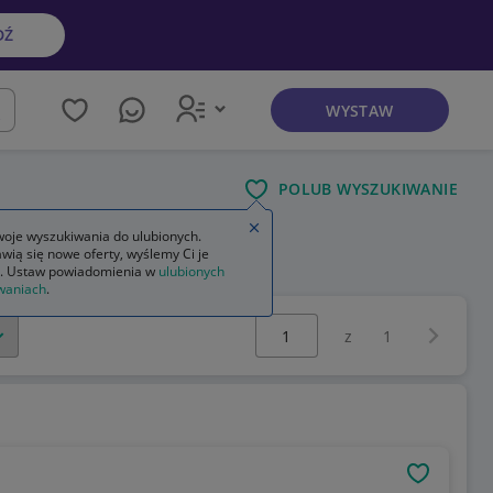
DŹ
WYSTAW
kaj
POLUB WYSZUKIWANIE
Zamknij wskazówkę
oje wyszukiwania do ulubionych.
wią się nowe oferty, wyślemy Ci je
. Ustaw powiadomienia w
ulubionych
waniach
.
Wybierz stronę:
Następna 
z
1
OBSERWU