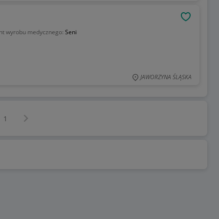
OBSERWU
nt wyrobu medycznego:
Seni
JAWORZYNA ŚLĄSKA
Następna strona
z
1