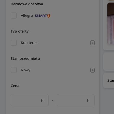
Darmowa dostawa
Allegro
Typ oferty
Kup teraz
4
Stan przedmiotu
Nowy
4
Sta
Cena
zł
–
zł