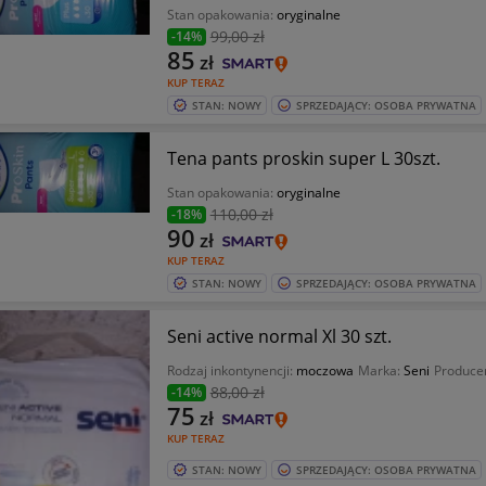
Stan opakowania:
oryginalne
99
,00 zł
-14%
85
zł
KUP TERAZ
STAN: NOWY
SPRZEDAJĄCY: OSOBA PRYWATNA
Tena pants proskin super L 30szt.
Stan opakowania:
oryginalne
110
,00 zł
-18%
90
zł
KUP TERAZ
STAN: NOWY
SPRZEDAJĄCY: OSOBA PRYWATNA
Seni active normal Xl 30 szt.
Rodzaj inkontynencji:
moczowa
Marka:
Seni
Produce
88
,00 zł
-14%
75
zł
KUP TERAZ
STAN: NOWY
SPRZEDAJĄCY: OSOBA PRYWATNA