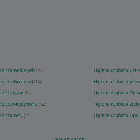
obista Wałbrzych
(42)
Higiena osobista Dzie
obista Wrocław
(104)
Higiena osobista Jele
obista Nysa
(9)
Higiena osobista Oleś
obista Międzybórz
(12)
Higiena osobista Ziel
obista Wiry
(4)
Higiena osobista Opol
POKAŻ WIĘCEJ