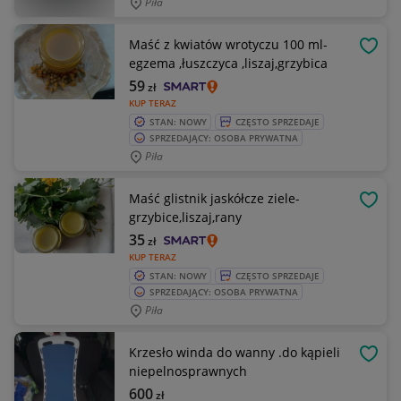
Piła
Maść z kwiatów wrotyczu 100 ml-
OBSE
egzema ,łuszczyca ,liszaj,grzybica
59
zł
KUP TERAZ
STAN: NOWY
CZĘSTO SPRZEDAJE
SPRZEDAJĄCY: OSOBA PRYWATNA
Piła
Maść glistnik jaskółcze ziele-
OBSE
grzybice,liszaj,rany
35
zł
KUP TERAZ
STAN: NOWY
CZĘSTO SPRZEDAJE
SPRZEDAJĄCY: OSOBA PRYWATNA
Piła
Krzesło winda do wanny .do kąpieli
OBSE
niepelnosprawnych
600
zł