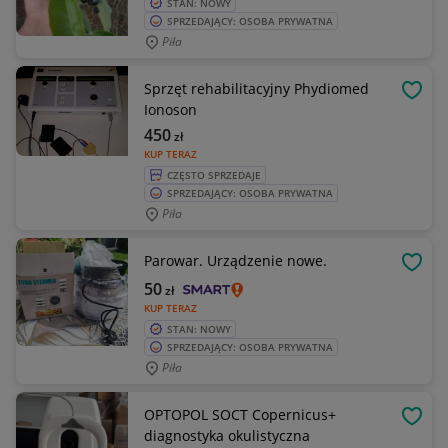
STAN: NOWY
SPRZEDAJĄCY: OSOBA PRYWATNA
Piła
Sprzęt rehabilitacyjny Phydiomed
OBSE
Ionoson
450
zł
KUP TERAZ
CZĘSTO SPRZEDAJE
SPRZEDAJĄCY: OSOBA PRYWATNA
Piła
Parowar. Urządzenie nowe.
OBSE
50
zł
KUP TERAZ
STAN: NOWY
SPRZEDAJĄCY: OSOBA PRYWATNA
Piła
OPTOPOL SOCT Copernicus+
OBSE
diagnostyka okulistyczna