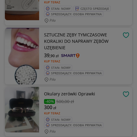
KUP TERAZ
STAN: NOWY
CZĘSTO SPRZEDAJE
SPRZEDAJĄCY: OSOBA PRYWATNA
Piła
SZTUCZNE ZĘBY TYMCZASOWE
OBSE
KORALIKI DO NAPRAWY ZĘBÓW
UZĘBIENIE
39
,90
zł
KUP TERAZ
STAN: NOWY
SPRZEDAJĄCY: OSOBA PRYWATNA
Piła
Okulary zerówki Oprawki
OBSE
500
,00 zł
-40%
300
zł
KUP TERAZ
STAN: NOWY
SPRZEDAJĄCY: OSOBA PRYWATNA
Piła