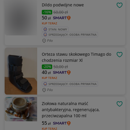
Dildo podwójne nowe
OBSE
60
,00 zł
-16%
50
zł
KUP TERAZ
STAN: NOWY
SPRZEDAJĄCY: OSOBA PRYWATNA
Piła
Orteza stawu skokowego Timago do
OBSE
chodzenia rozmiar Xl
50
,00 zł
-20%
40
zł
KUP TERAZ
SPRZEDAJĄCY: OSOBA PRYWATNA
Piła
Ziołowa naturalna maść
OBSE
antybakteryjna, regenerująca,
przeciwzapalna 100 ml
55
zł
KUP TERAZ