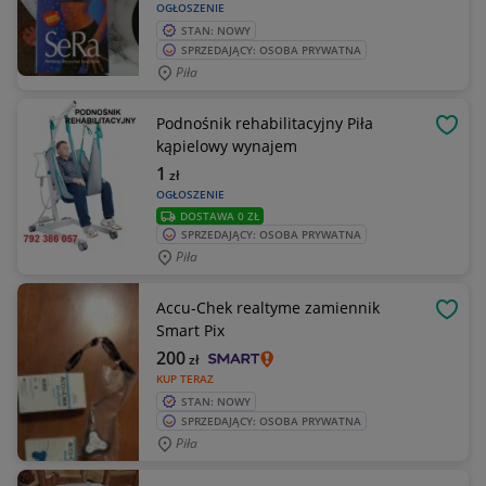
OGŁOSZENIE
STAN: NOWY
SPRZEDAJĄCY: OSOBA PRYWATNA
Piła
Podnośnik rehabilitacyjny Piła
OBSE
kąpielowy wynajem
1
zł
OGŁOSZENIE
DOSTAWA 0 ZŁ
SPRZEDAJĄCY: OSOBA PRYWATNA
Piła
Accu-Chek realtyme zamiennik
OBSE
Smart Pix
200
zł
KUP TERAZ
STAN: NOWY
SPRZEDAJĄCY: OSOBA PRYWATNA
Piła