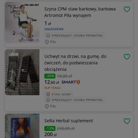
Szyna CPM staw barkowy, barkowa
OBSE
Artromot Piła wynajem
1
zł
OGŁOSZENIE
SPRZEDAJĄCY: OSOBA PRYWATNA
Piła
Uchwyt na drzwi, na gumę, do
OBSE
ćwiczeń, do podwieszania
obciążenia
18
,00 zł
-30%
12
,60
zł
KUP TERAZ
STAN: NOWY
SPRZEDAJĄCY: OSOBA PRYWATNA
Piła
SeRa Herbal suplement
OBSE
230
,00 zł
-13%
200
zł