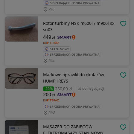
SPRZEDAJĄCY: OSOBA PRYWATNA
Piła
Rotor turbiny NSK m600l / m900l sx
OBSE
su03
449
zł
KUP TERAZ
STAN: NOWY
SPRZEDAJĄCY: OSOBA PRYWATNA
Piła
Markowe oprawki do okularów
OBSE
HUMPHREYS
250
,00 zł
do negocjacji
-20%
200
zł
KUP TERAZ
SPRZEDAJĄCY: OSOBA PRYWATNA
PIŁA
MASAŻER DO ZABIEGÓW
OBSE
ELEKTROMASAŻY STAN NOWY