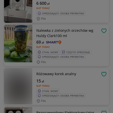
6 600
zł
KUP TERAZ
SPRZEDAJĄCY: OSOBA PRYWATNA
Piła
Nalewka z zielonych orzechów wg
OBSE
Huldy Clark100 ml
69
zł
KUP TERAZ
STAN: NOWY
CZĘSTO SPRZEDAJE
SPRZEDAJĄCY: OSOBA PRYWATNA
Piła
Różowawy korek analny
OBSE
15
zł
KUP TERAZ
STAN: NOWY
SPRZEDAJĄCY: OSOBA PRYWATNA
Piła
Bezprzewodowy Elektrostymulator