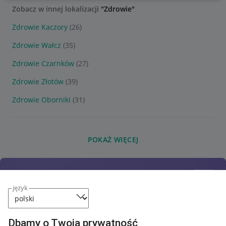
Zobacz w innej lokalizacji
"Zdrowie"
Zdrowie Kaczory
(26)
Zdrowie Wałcz
(35)
Zdrowie Czarnków
(27)
Zdrowie Złotów
(39)
Zdrowie Oborniki
(31)
POKAŻ WIĘCEJ
język
Dbamy o Twoją prywatność