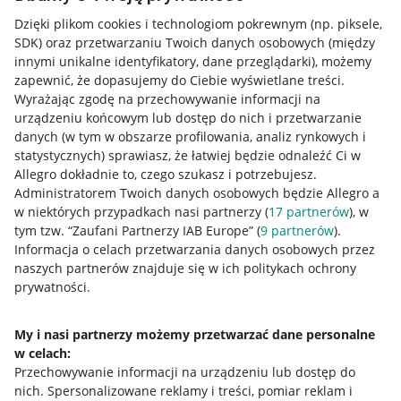
Dzięki plikom cookies i technologiom pokrewnym
(np. piksele,
SDK)
oraz przetwarzaniu Twoich danych osobowych
(między
innymi unikalne identyfikatory, dane przeglądarki)
, możemy
zapewnić, że dopasujemy do Ciebie wyświetlane treści.
Wyrażając zgodę na przechowywanie informacji na
urządzeniu końcowym lub dostęp do nich i przetwarzanie
danych (w tym w obszarze profilowania, analiz rynkowych i
statystycznych) sprawiasz, że łatwiej będzie odnaleźć Ci w
Allegro dokładnie to, czego szukasz i potrzebujesz.
Administratorem Twoich danych osobowych będzie Allegro a
w niektórych przypadkach nasi partnerzy (
17
partnerów
), w
tym tzw. “Zaufani Partnerzy IAB Europe” (
9
partnerów
).
Przydatne informacje
Informacja o celach przetwarzania danych osobowych przez
naszych partnerów znajduje się w ich politykach ochrony
prywatności.
Jak to działa
Napisz do nas
My i nasi partnerzy możemy przetwarzać dane personalne
w celach:
Allegro Gadane dla sprzedających
Przechowywanie informacji na urządzeniu lub dostęp do
Allegro Gadane dla kupujących
nich
.
Spersonalizowane reklamy i treści, pomiar reklam i