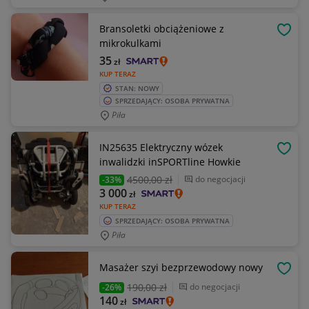
Bransoletki obciążeniowe z
OBSE
mikrokulkami
35
zł
KUP TERAZ
STAN: NOWY
SPRZEDAJĄCY: OSOBA PRYWATNA
Piła
IN25635 Elektryczny wózek
OBSE
inwalidzki inSPORTline Howkie
4500
,00 zł
do negocjacji
-33%
3 000
zł
KUP TERAZ
SPRZEDAJĄCY: OSOBA PRYWATNA
Piła
Masażer szyi bezprzewodowy nowy
OBSE
190
,00 zł
do negocjacji
-26%
140
zł