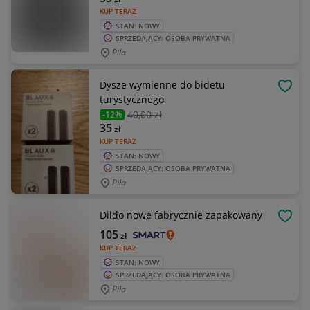
KUP TERAZ
STAN: NOWY
SPRZEDAJĄCY: OSOBA PRYWATNA
Piła
Dysze wymienne do bidetu
OBSE
turystycznego
40
,00 zł
-12%
35
zł
KUP TERAZ
STAN: NOWY
SPRZEDAJĄCY: OSOBA PRYWATNA
Piła
Dildo nowe fabrycznie zapakowany
OBSE
105
zł
KUP TERAZ
STAN: NOWY
SPRZEDAJĄCY: OSOBA PRYWATNA
Piła