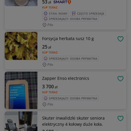
53
zł
KUP TERAZ
STAN: NOWY
CZĘSTO SPRZEDAJE
SPRZEDAJĄCY: OSOBA PRYWATNA
Piła
Forsycja herbata susz 10 g
OBSE
25
zł
KUP TERAZ
SPRZEDAJĄCY: OSOBA PRYWATNA
Piła
Zapper Enso electronics
OBSE
3 700
zł
KUP TERAZ
SPRZEDAJĄCY: OSOBA PRYWATNA
Piła
Skuter inwalidzki skuter seniora
OBSE
elektryczny 4 kołowy duże koła.