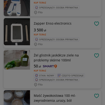
KUP TERAZ
SPRZEDAJĄCY: OSOBA PRYWATNA
Piła
Zapper Enso electronics
OBSE
3 500
zł
KUP TERAZ
SPRZEDAJĄCY: OSOBA PRYWATNA
Piła
Żel glistnik jaskółcze ziele na
OBSE
problemy skórne 100ml
50
zł
KUP TERAZ
STAN: NOWY
CZĘSTO SPRZEDAJE
SPRZEDAJĄCY: OSOBA PRYWATNA
Piła
Maść żywokostowa 100 ml-
OBSE
zwyrodnienia ,urazy, ból