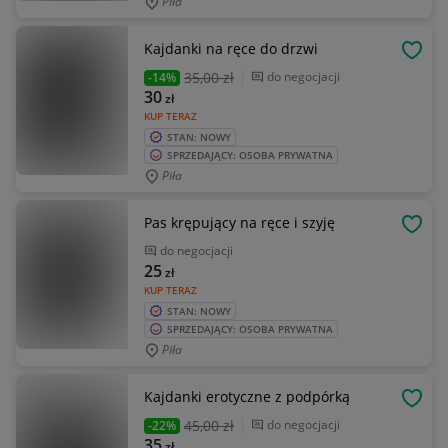
Piła
Kajdanki na ręce do drzwi
OBSE
35
,00 zł
do negocjacji
-14%
30
zł
KUP TERAZ
STAN: NOWY
SPRZEDAJĄCY: OSOBA PRYWATNA
Piła
Pas krępujący na ręce i szyję
OBSE
do negocjacji
25
zł
KUP TERAZ
STAN: NOWY
SPRZEDAJĄCY: OSOBA PRYWATNA
Piła
Kajdanki erotyczne z podpórką
OBSE
45
,00 zł
do negocjacji
-22%
35
zł