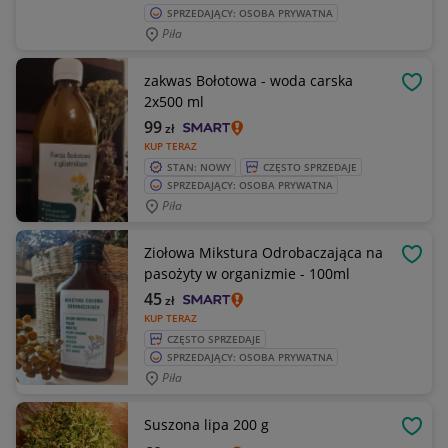
SPRZEDAJĄCY: OSOBA PRYWATNA
Piła
zakwas Bołotowa - woda carska
OBSE
2x500 ml
99
zł
KUP TERAZ
STAN: NOWY
CZĘSTO SPRZEDAJE
SPRZEDAJĄCY: OSOBA PRYWATNA
Piła
Ziołowa Mikstura Odrobaczająca na
OBSE
pasożyty w organizmie - 100ml
45
zł
KUP TERAZ
CZĘSTO SPRZEDAJE
SPRZEDAJĄCY: OSOBA PRYWATNA
Piła
Suszona lipa 200 g
OBSE