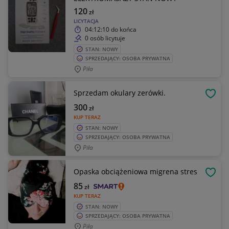
120
zł
LICYTACJA
04:12:10
do końca
0 osób licytuje
STAN: NOWY
SPRZEDAJĄCY: OSOBA PRYWATNA
Piła
Sprzedam okulary zerówki.
OBSE
300
zł
KUP TERAZ
STAN: NOWY
SPRZEDAJĄCY: OSOBA PRYWATNA
Piła
Opaska obciążeniowa migrena stres
OBSE
85
zł
KUP TERAZ
STAN: NOWY
SPRZEDAJĄCY: OSOBA PRYWATNA
Piła