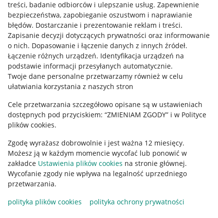
treści, badanie odbiorców i ulepszanie usług
.
Zapewnienie
Mapa miejscowości
bezpieczeństwa, zapobieganie oszustwom i naprawianie
błędów
.
Dostarczanie i prezentowanie reklam i treści
.
Informacje prawne
Zapisanie decyzji dotyczących prywatności oraz informowanie
o nich
.
Dopasowanie i łączenie danych z innych źródeł
.
Regulamin
Łączenie różnych urządzeń
.
Identyfikacja urządzeń na
podstawie informacji przesyłanych automatycznie
.
Polityka plików "cookies"
Twoje dane personalne przetwarzamy również w celu
ułatwiania korzystania z naszych stron
Ustawienia plików "cookies"
Cele przetwarzania szczegółowo opisane są w ustawieniach
Udostępnianie lokalizacji
dostępnych pod przyciskiem: “ZMIENIAM ZGODY” i w Polityce
Informacje dla Aktu o Usługach Cyfrowych
plików cookies.
Zgodę wyrażasz dobrowolnie i jest ważna 12 miesięcy.
Pobierz aplikację
Możesz ją w każdym momencie wycofać lub ponowić w
zakładce
Ustawienia plików cookies
na stronie głównej.
Wycofanie zgody nie wpływa na legalność uprzedniego
przetwarzania.
polityka plików cookies
polityka ochrony prywatności