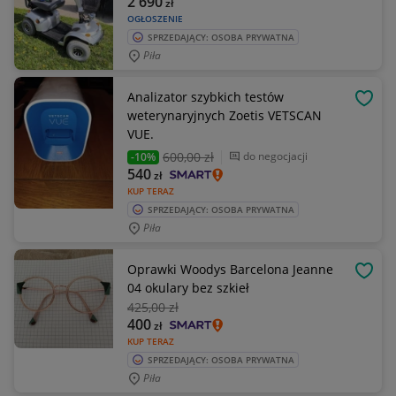
2 690
zł
OGŁOSZENIE
SPRZEDAJĄCY: OSOBA PRYWATNA
Piła
Analizator szybkich testów
OBSE
weterynaryjnych Zoetis VETSCAN
VUE.
600
,00 zł
do negocjacji
-10%
540
zł
KUP TERAZ
SPRZEDAJĄCY: OSOBA PRYWATNA
Piła
Oprawki Woodys Barcelona Jeanne
OBSE
04 okulary bez szkieł
425
,00 zł
400
zł
KUP TERAZ
SPRZEDAJĄCY: OSOBA PRYWATNA
Piła