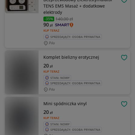
OBSE
TENS EMS Masaż + dodatkowe
elektrody
140
,00 zł
-35%
90
zł
KUP TERAZ
SPRZEDAJĄCY: OSOBA PRYWATNA
Piła
Komplet bielizny erotycznej
OBSE
20
zł
KUP TERAZ
STAN: NOWY
SPRZEDAJĄCY: OSOBA PRYWATNA
Piła
Mini spódniczka vinyl
OBSE
20
zł
KUP TERAZ
STAN: NOWY
SPRZEDAJĄCY: OSOBA PRYWATNA