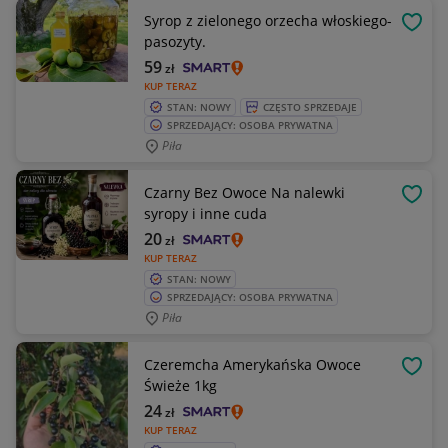
Syrop z zielonego orzecha włoskiego-
OBSE
pasozyty.
59
zł
KUP TERAZ
STAN: NOWY
CZĘSTO SPRZEDAJE
SPRZEDAJĄCY: OSOBA PRYWATNA
Piła
Czarny Bez Owoce Na nalewki
OBSE
syropy i inne cuda
20
zł
KUP TERAZ
STAN: NOWY
SPRZEDAJĄCY: OSOBA PRYWATNA
Piła
Czeremcha Amerykańska Owoce
OBSE
Świeże 1kg
24
zł
KUP TERAZ