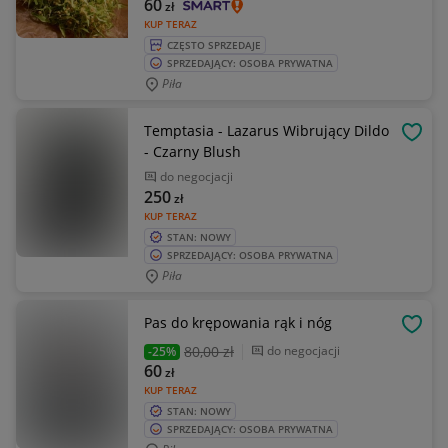
60
zł
KUP TERAZ
CZĘSTO SPRZEDAJE
SPRZEDAJĄCY: OSOBA PRYWATNA
Piła
Temptasia - Lazarus Wibrujący Dildo
OBSE
- Czarny Blush
do negocjacji
250
zł
KUP TERAZ
STAN: NOWY
SPRZEDAJĄCY: OSOBA PRYWATNA
Piła
Pas do krępowania rąk i nóg
OBSE
80
,00 zł
do negocjacji
-25%
60
zł
KUP TERAZ
STAN: NOWY
SPRZEDAJĄCY: OSOBA PRYWATNA