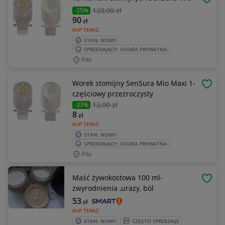
OBSE
120
,00 zł
-25%
90
zł
KUP TERAZ
STAN: NOWY
SPRZEDAJĄCY: OSOBA PRYWATNA
Piła
Worek stomijny SenSura Mio Maxi 1-
OBSE
częściowy przezroczysty
12
,00 zł
-33%
8
zł
KUP TERAZ
STAN: NOWY
SPRZEDAJĄCY: OSOBA PRYWATNA
Piła
Maść żywokostowa 100 ml-
OBSE
zwyrodnienia ,urazy, ból
53
zł
KUP TERAZ
STAN: NOWY
CZĘSTO SPRZEDAJE