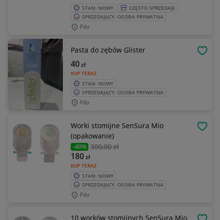
STAN: NOWY
CZĘSTO SPRZEDAJE
SPRZEDAJĄCY: OSOBA PRYWATNA
Piła
Pasta do zębów Glister
OBSE
40
zł
KUP TERAZ
STAN: NOWY
SPRZEDAJĄCY: OSOBA PRYWATNA
Piła
Worki stomijne SenSura Mio
OBSE
(opakowanie)
300
,00 zł
-40%
180
zł
KUP TERAZ
STAN: NOWY
SPRZEDAJĄCY: OSOBA PRYWATNA
Piła
10 worków stomijnych SenSura Mio