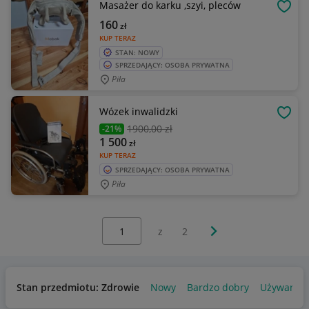
Masażer do karku ,szyi, pleców
OBSE
160
zł
KUP TERAZ
STAN: NOWY
SPRZEDAJĄCY: OSOBA PRYWATNA
Piła
Wózek inwalidzki
OBSE
1900
,00 zł
-21%
1 500
zł
KUP TERAZ
SPRZEDAJĄCY: OSOBA PRYWATNA
Piła
Wybierz stronę:
Następna strona
z
2
Stan przedmiotu: Zdrowie
Nowy
Bardzo dobry
Używany