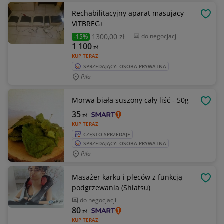
Rechabilitacyjny aparat masujacy
OBSE
VITBREG+
1300
,00 zł
do negocjacji
-15%
1 100
zł
KUP TERAZ
SPRZEDAJĄCY: OSOBA PRYWATNA
Piła
Morwa biała suszony cały liść - 50g
OBSE
35
zł
KUP TERAZ
CZĘSTO SPRZEDAJE
SPRZEDAJĄCY: OSOBA PRYWATNA
Piła
Masażer karku i pleców z funkcją
OBSE
podgrzewania (Shiatsu)
do negocjacji
80
zł
KUP TERAZ