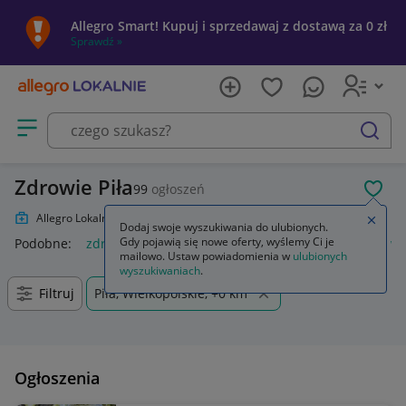
Allegro Smart! Kupuj i sprzedawaj z dostawą za 0 zł
Sprawdź »
Otwórz menu z kategoriami
szukaj
Zdrowie Piła
99
ogłoszeń
POL
Allegro Lokalnie
Zdrowie
Zamkn
Dodaj swoje wyszukiwania do ulubionych.
Gdy pojawią się nowe oferty, wyślemy Ci je
Podobne:
zdrowie
zdrowie pierwsza pomoc
zdrowie bez 
mailowo. Ustaw powiadomienia w
ulubionych
wyszukiwaniach
.
Filtruj
Piła, Wielkopolskie, +0 km
Ogłoszenia