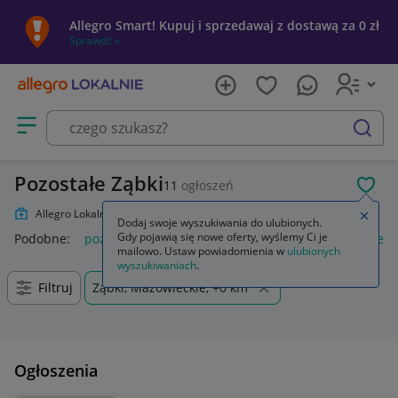
Allegro Smart! Kupuj i sprzedawaj z dostawą za 0 zł
Sprawdź »
Otwórz menu z kategoriami
szukaj
Pozostałe Ząbki
11
ogłoszeń
POL
Allegro Lokalnie
Zdrowie
Pozostałe
Zamkn
Dodaj swoje wyszukiwania do ulubionych.
Gdy pojawią się nowe oferty, wyślemy Ci je
Podobne:
pozostałe
łóżka pozostałe
pozostałe miasta i regi
mailowo. Ustaw powiadomienia w
ulubionych
wyszukiwaniach
.
Filtruj
Ząbki, Mazowieckie, +0 km
Ogłoszenia