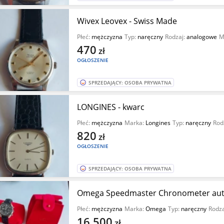
Wivex Leovex - Swiss Made
Płeć:
mężczyzna
Typ:
naręczny
Rodzaj:
analogowe
M
470
zł
OGŁOSZENIE
SPRZEDAJĄCY: OSOBA PRYWATNA
LONGINES - kwarc
Płeć:
mężczyzna
Marka:
Longines
Typ:
naręczny
Rod
820
zł
OGŁOSZENIE
SPRZEDAJĄCY: OSOBA PRYWATNA
Omega Speedmaster Chronometer au
Płeć:
mężczyzna
Marka:
Omega
Typ:
naręczny
Rodza
16 500
zł