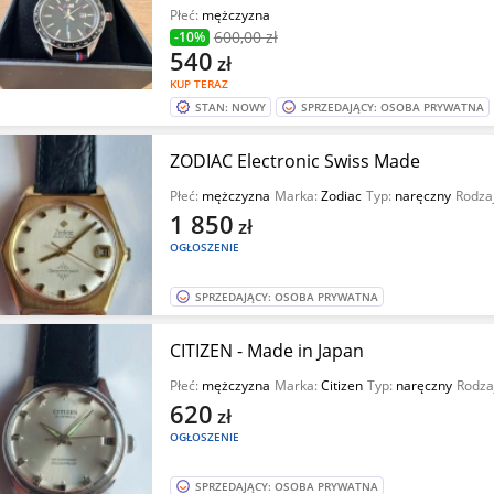
Płeć:
mężczyzna
600
,00 zł
-10%
540
zł
KUP TERAZ
STAN: NOWY
SPRZEDAJĄCY: OSOBA PRYWATNA
ZODIAC Electronic Swiss Made
Płeć:
mężczyzna
Marka:
Zodiac
Typ:
naręczny
Rodza
1 850
zł
OGŁOSZENIE
SPRZEDAJĄCY: OSOBA PRYWATNA
CITIZEN - Made in Japan
Płeć:
mężczyzna
Marka:
Citizen
Typ:
naręczny
Rodza
620
zł
OGŁOSZENIE
SPRZEDAJĄCY: OSOBA PRYWATNA