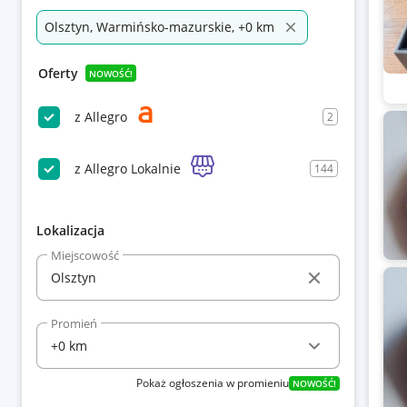
Olsztyn, Warmińsko-mazurskie, +0 km
Oferty
NOWOŚĆ!
z Allegro
2
z Allegro Lokalnie
144
Lokalizacja
Miejscowość
Promień
Pokaż ogłoszenia w promieniu
NOWOŚĆ!