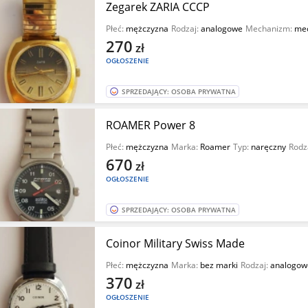
Zegarek ZARIA CCCP
Płeć:
mężczyzna
Rodzaj:
analogowe
Mechanizm:
mec
270
zł
OGŁOSZENIE
SPRZEDAJĄCY: OSOBA PRYWATNA
ROAMER Power 8
Płeć:
mężczyzna
Marka:
Roamer
Typ:
naręczny
Rodz
670
zł
OGŁOSZENIE
SPRZEDAJĄCY: OSOBA PRYWATNA
Coinor Military Swiss Made
Płeć:
mężczyzna
Marka:
bez marki
Rodzaj:
analogow
370
zł
OGŁOSZENIE