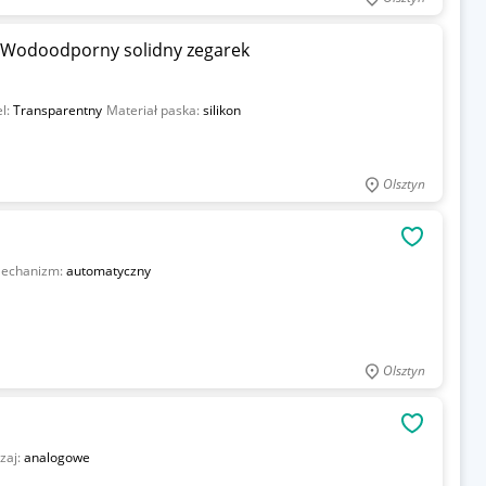
y Wodoodporny solidny zegarek
l:
Transparentny
Materiał paska:
silikon
Olsztyn
OBSERWU
echanizm:
automatyczny
Olsztyn
OBSERWU
zaj:
analogowe