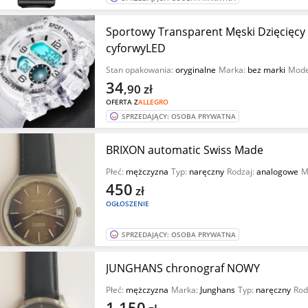
Sportowy Transparent Męski Dzięcięc
cyforwyLED
Stan opakowania:
oryginalne
Marka:
bez marki
Mode
34
,90
zł
OFERTA Z
ALLEGRO
SPRZEDAJĄCY: OSOBA PRYWATNA
BRIXON automatic Swiss Made
Płeć:
mężczyzna
Typ:
naręczny
Rodzaj:
analogowe
M
450
zł
OGŁOSZENIE
SPRZEDAJĄCY: OSOBA PRYWATNA
JUNGHANS chronograf NOWY
Płeć:
mężczyzna
Marka:
Junghans
Typ:
naręczny
Rod
1 150