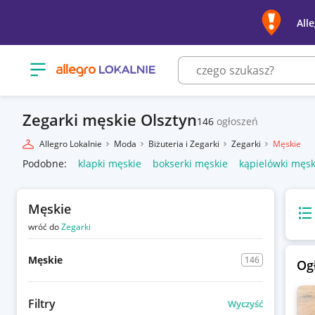
All
Otwórz menu z kategoriami
Zegarki męskie Olsztyn
146
ogłoszeń
Allegro Lokalnie
Moda
Biżuteria i Zegarki
Zegarki
Męskie
Podobne:
klapki męskie
bokserki męskie
kąpielówki męsk
Męskie
Wido
wróć do
Zegarki
Męskie
146
Og
Filtry
Wyczyść