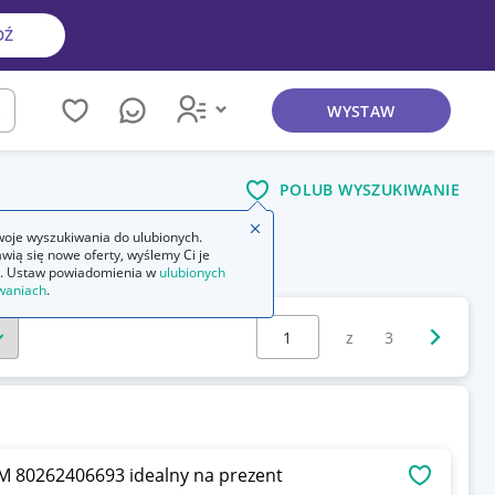
DŹ
WYSTAW
kaj
POLUB WYSZUKIWANIE
Zamknij wskazówkę
oje wyszukiwania do ulubionych.
wią się nowe oferty, wyślemy Ci je
. Ustaw powiadomienia w
ulubionych
waniach
.
Wybierz stronę:
Następna 
z
3
 80262406693 idealny na prezent
OBSERWU