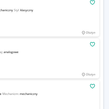
OBSERWU
haniczny
Styl:
klasyczny
Olsztyn
OBSERWU
aj:
analogowe
Olsztyn
OBSERWU
e
Mechanizm:
mechaniczny