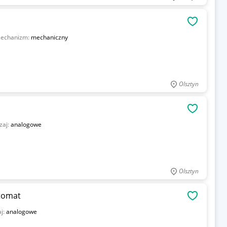
OBSERWU
echanizm:
mechaniczny
Olsztyn
OBSERWU
zaj:
analogowe
Olsztyn
tomat
OBSERWU
j:
analogowe