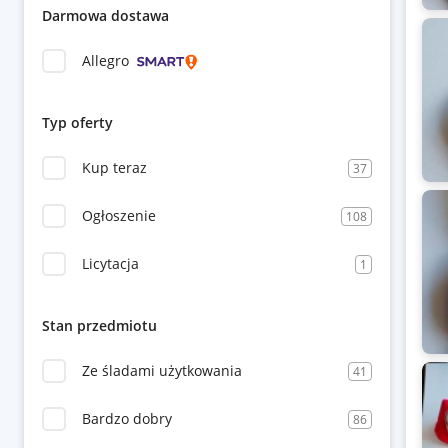
Darmowa dostawa
Allegro
Typ oferty
Kup teraz
37
Ogłoszenie
108
Licytacja
1
Stan przedmiotu
Ze śladami użytkowania
41
Bardzo dobry
86