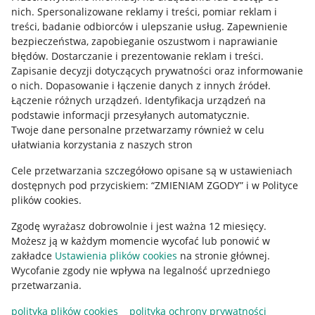
Allegro Gadane dla kupujących
nich
.
Spersonalizowane reklamy i treści, pomiar reklam i
treści, badanie odbiorców i ulepszanie usług
.
Zapewnienie
Mapa miejscowości
bezpieczeństwa, zapobieganie oszustwom i naprawianie
błędów
.
Dostarczanie i prezentowanie reklam i treści
.
Informacje prawne
Zapisanie decyzji dotyczących prywatności oraz informowanie
o nich
.
Dopasowanie i łączenie danych z innych źródeł
.
Regulamin
Łączenie różnych urządzeń
.
Identyfikacja urządzeń na
podstawie informacji przesyłanych automatycznie
.
Polityka plików "cookies"
Twoje dane personalne przetwarzamy również w celu
ułatwiania korzystania z naszych stron
Ustawienia plików "cookies"
Cele przetwarzania szczegółowo opisane są w ustawieniach
Udostępnianie lokalizacji
dostępnych pod przyciskiem: “ZMIENIAM ZGODY” i w Polityce
Informacje dla Aktu o Usługach Cyfrowych
plików cookies.
Zgodę wyrażasz dobrowolnie i jest ważna 12 miesięcy.
Pobierz aplikację
Możesz ją w każdym momencie wycofać lub ponowić w
zakładce
Ustawienia plików cookies
na stronie głównej.
Wycofanie zgody nie wpływa na legalność uprzedniego
przetwarzania.
polityka plików cookies
polityka ochrony prywatności