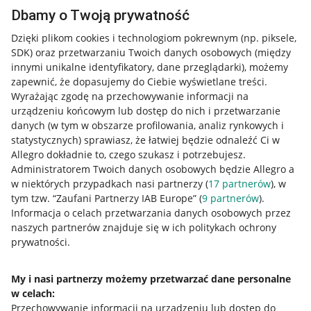
Dbamy o Twoją prywatność
Dzięki plikom cookies i technologiom pokrewnym
(np. piksele,
SDK)
oraz przetwarzaniu Twoich danych osobowych
(między
innymi unikalne identyfikatory, dane przeglądarki)
, możemy
zapewnić, że dopasujemy do Ciebie wyświetlane treści.
Wyrażając zgodę na przechowywanie informacji na
urządzeniu końcowym lub dostęp do nich i przetwarzanie
danych (w tym w obszarze profilowania, analiz rynkowych i
statystycznych) sprawiasz, że łatwiej będzie odnaleźć Ci w
Allegro dokładnie to, czego szukasz i potrzebujesz.
Administratorem Twoich danych osobowych będzie Allegro a
w niektórych przypadkach nasi partnerzy (
17
partnerów
), w
tym tzw. “Zaufani Partnerzy IAB Europe” (
9
partnerów
).
Przydatne informacje
Informacja o celach przetwarzania danych osobowych przez
naszych partnerów znajduje się w ich politykach ochrony
prywatności.
Jak to działa
Napisz do nas
My i nasi partnerzy możemy przetwarzać dane personalne
w celach:
Allegro Gadane dla sprzedających
Przechowywanie informacji na urządzeniu lub dostęp do