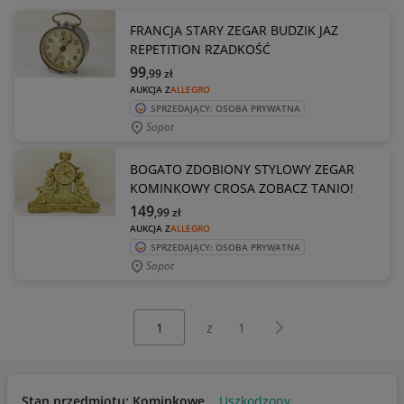
FRANCJA STARY ZEGAR BUDZIK JAZ
REPETITION RZADKOŚĆ
99
,99
zł
AUKCJA Z
ALLEGRO
SPRZEDAJĄCY: OSOBA PRYWATNA
Sopot
BOGATO ZDOBIONY STYLOWY ZEGAR
KOMINKOWY CROSA ZOBACZ TANIO!
149
,99
zł
AUKCJA Z
ALLEGRO
SPRZEDAJĄCY: OSOBA PRYWATNA
Sopot
Wybierz stronę:
Następna strona
z
1
Stan przedmiotu: Kominkowe
Uszkodzony