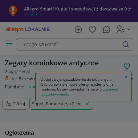
Allegro Smart! Kupuj i sprzedawaj z dostawą za 0 zł
Sprawdź »
Otwórz menu z kategoriami
szukaj
Zegary kominkowe antyczne
POL
2
ogłoszenia
Zamkn
 Lokalnie
Kolekcje i sztuka
Design i Antyki
Zegary, zegarki
Kominkowe
Dodaj swoje wyszukiwania do ulubionych.
Gdy pojawią się nowe oferty, wyślemy Ci je
Podobne:
kominkowe
drewno kominkowe
stojak na drewn
mailowo. Ustaw powiadomienia w
ulubionych
wyszukiwaniach
.
Filtruj
Sopot, Pomorskie, +0 km
Ogłoszenia