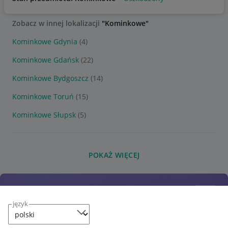
Zobacz w innej lokalizacji
"Kominkowe"
Kominkowe Gdynia
(4)
Kominkowe Gdańsk
(22)
Kominkowe Bydgoszcz
(14)
Kominkowe Toruń
(15)
Kominkowe Słupsk
(5)
POKAŻ WIĘCEJ
język